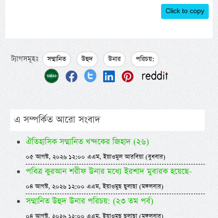
Click to copy
ট্যাগসমূহঃ
সম্মানিত
উহুদ
উনার
পরিচয়:
এ সম্পর্কিত আরো সংবাদ
ঐতিহাসিক সম্মানিত খন্দকের জিহাদ (২৬)
০৫ আগস্ট, ২০২৬ ১২:০০ এএম, ইয়াওমুল আরবিয়া (বুধবার)
পবিত্র কুরআন শরীফ উনার মধ্যে ইরশাদ মুবারক হয়েছে-
০৪ আগস্ট, ২০২৬ ১২:০০ এএম, ইয়াওমুছ ছুলাছা (মঙ্গলবার)
সম্মানিত উহুদ উনার পরিচয়: (২৩ তম পর্ব)
০৪ আগস্ট, ২০২৬ ১২:০০ এএম, ইয়াওমুছ ছুলাছা (মঙ্গলবার)