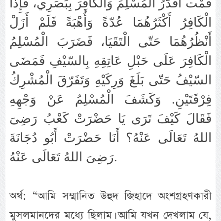
قُمْت أُقَدّرُ الْمُسْلِمَ وَالْكَافِرَ بِبَصَرِي، فَإِذَا
الْكَافِرُ أَكْثَرُهُمَا عُدّةً وَأُهْبَةً فَلَمْ أَزَلْ
أَنْظُرُهُمَا حَتّى الْتَقَيَا، فَضَرَبَ الْمُسْلِمُ
الْكَافِرَ عَلَى حَبْلِ عَاتِقِهِ بِالسّيْفِ فَمَضَى
السّيْفُ حَتّى بَلَغَ وَرِكَيْهِ وَتَفَرّقَ الْمُشْرِكُ
فِرْقَتَيْنِ. وَكَشَفَ الْمُسْلِمُ عَنْ وَجْهِهِ
فَقَالَ كَيْفَ تَرَى يَا حَضْرَتْ كَعْبُ رَضِىَ
اللهُ تَعَالَى عَنْهُ؟ أَنَا حَضْرَتْ أَبُو دُجَانَةَ
رَضِىَ اللهُ تَعَالَى عَنْهُ.
অর্থ: “আমি সম্মানিত উহুদ জিহাদে অংশগ্রহণকারী
মুসলমানদের মধ্যে ছিলাম। আমি যখন দেখলাম যে,