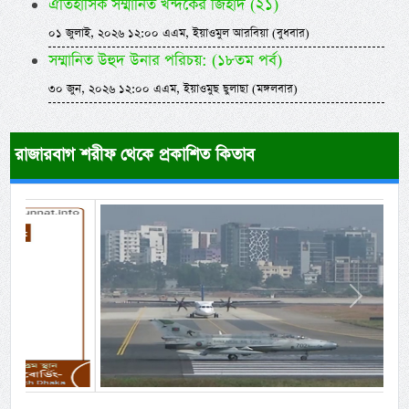
ঐতিহাসিক সম্মানিত খন্দকের জিহাদ (২১)
০১ জুলাই, ২০২৬ ১২:০০ এএম, ইয়াওমুল আরবিয়া (বুধবার)
সম্মানিত উহুদ উনার পরিচয়: (১৮তম পর্ব)
৩০ জুন, ২০২৬ ১২:০০ এএম, ইয়াওমুছ ছুলাছা (মঙ্গলবার)
রাজারবাগ শরীফ থেকে প্রকাশিত কিতাব
Previous
Next