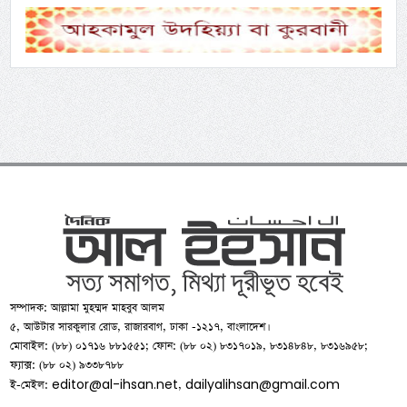
সম্পাদক: আল্লামা মুহম্মদ মাহবুব আলম
৫, আউটার সারকুলার রোড, রাজারবাগ, ঢাকা -১২১৭, বাংলাদেশ।
মোবাইল: (৮৮) ০১৭১৬ ৮৮১৫৫১; ফোন: (৮৮ ০২) ৮৩১৭০১৯, ৮৩১৪৮৪৮, ৮৩১৬৯৫৮;
ফ্যাক্স: (৮৮ ০২) ৯৩৩৮৭৮৮
editor@al-ihsan.net
dailyalihsan@gmail.com
ই-মেইল:
,