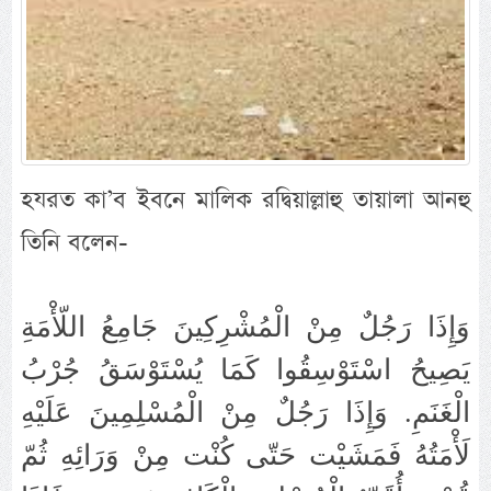
হযরত কা’ব ইবনে মালিক রদ্বিয়াল্লাহু তায়ালা আনহু
তিনি বলেন-
وَإِذَا رَجُلٌ مِنْ الْمُشْرِكِينَ جَامِعُ اللّأْمَةِ
يَصِيحُ اسْتَوْسِقُوا كَمَا يُسْتَوْسَقُ جُرْبُ
الْغَنَمِ. وَإِذَا رَجُلٌ مِنْ الْمُسْلِمِينَ عَلَيْهِ
لَأْمَتُهُ فَمَشَيْت حَتّى كُنْت مِنْ وَرَائِهِ ثُمّ