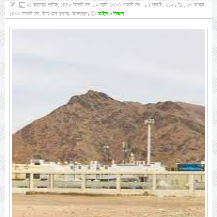
,
২১ মুহররম শরীফ, ১৪৪৮ হিজরী সন, ০৮ ছানী, ১৩৯৪ শামসী সন , ০৭ জুলাই, ২০২৬ খ্রি:, ২৩ আষাঢ়,
১৪৩৩ ফসলী সন, ইয়াওমুছ ছুলাছা (মঙ্গলবার)
আইন ও জিহাদ