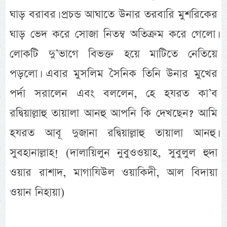
ঘাড় বরাবর। প্রচন্ড আঘাতে উনার তরবারি মুশরিকের
ঘাড় ভেদ করে সোজা নিতম্ব অতিক্রম করে গেলো।
লোকটি দু’ভাগে বিভক্ত হয়ে মাটিতে নেতিয়ে
পড়লো। এবার মুসলিম সৈনিক তিনি উনার মুখের
পর্দা সরালেন এবং বললেন, হে হযরত কা’ব
রদ্বিয়াল্লাহু তায়ালা আনহু আপনি কি দেখছেন? আমি
হযরত আবূ দুজানা রদ্বিয়াল্লাহু তায়ালা আনহু।
সুবহানাল্লাহ! (দালায়িলুন নুবুওওয়াহ, সুবুলুল হুদা
ওয়ার রাশাদ, মাগাযিউল ওয়াকিদী, আল বিদায়া
ওয়ান নিহায়া)