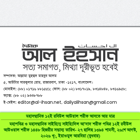
সম্পাদক: আল্লামা মুহম্মদ মাহবুব আলম
৫, আউটার সারকুলার রোড, রাজারবাগ, ঢাকা -১২১৭, বাংলাদেশ।
মোবাইল: (৮৮) ০১৭১৬ ৮৮১৫৫১; ফোন: (৮৮ ০২) ৮৩১৭০১৯, ৮৩১৪৮৪৮, ৮৩১৬৯৫৮;
ফ্যাক্স: (৮৮ ০২) ৯৩৩৮৭৮৮
editor@al-ihsan.net
dailyalihsan@gmail.com
ই-মেইল:
,
মহাসম্মানিত ১২ই রবিউল আউয়াল শরীফ আসতে আর মাত্র
মহাপবিত্র ও মহাসম্মানিত সাইয়্যিদু সাইয়্যিদিল আ’দাদ শরীফ পবিত্র ১২ই রবীউল
আউওয়াল শরীফ ১৪৪৮ হিজরীর সম্ভাব্য তারিখ- ২৭ ছালিছ ১৩৯৪ শামসী, ২৬শে আগস্ট,
©
al-ihsan.net
2007-2026. All Rights Reserved | Developed by:
২০২৬ খৃ:, ইয়াওমুল আরবিয়া (বুধবার)