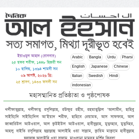
ইয়াওমুল আহাদ (রোববার)
Arabic
Bangla
Urdu
Pharsi
২৫ ছফর শরীফ, ১৪৪৮ হিজরী সন
English
Japanese
Chinese
১০ ছালিছ, ১৩৯৪ শামসী সন
০৯ আগস্ট, ২০২৬ খ্রি:
Italian
Swedish
Hindi
২৫ শ্রাবণ, ১৪৩৩ ফসলী সন
indonesian
মহাসম্মানিত প্রতিষ্ঠাতা ও পৃষ্ঠপোষক
খলীফাতুল্লাহ, খলীফাতু রসূলিল্লাহ, রঊফুর রহীম, রহমাতুল্লিল ‘আলামীন, ছাহিবু
সাইয়্যিদি সাইয়্যিদিল আ’ইয়াদ শরীফ, ছাহিবে নেয়ামত, আস সাফফাহ, আল
জাব্বারিউল আউওয়াল, আল ক্বউইউল আউওয়াল, হাবীবুল্লাহ, মুত্বহ্হার, মুত্বহ্হির,
আহলু বাইতি রসূলিল্লাহ ছল্লাল্লাহু আলাইহি ওয়া সাল্লাম, ক্বায়িম মাক্বামে হাবীবুল্লাহ
ছল্লাল্লাহু আলাইহি ওয়া সাল্লাম, মাওলানা মামদূহ মুর্শিদ ক্বিবলা