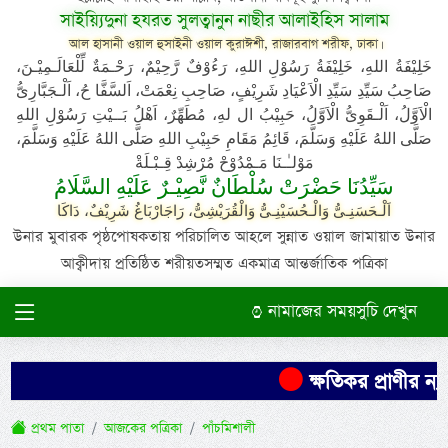
সাইয়্যিদুনা হযরত সুলত্বানুন নাছীর আলাইহিস সালাম
আল হাসানী ওয়াল হুসাইনী ওয়াল কুরাঈশী, রাজারবাগ শরীফ, ঢাকা।
خَلِيْفَةُ اللهِ، خَلِيْفَةُ رَسُوْلِ اللهِ، رَءُوْفٌ رَّحِيْمٌ، رَحْـمَةٌ لِّلْعَالَـمِيْـنَ،
صَاحِبُ سَيِّدِ سَيِّدِ الْاَعْيَادِ شَرِيْفٍ، صَاحِبِ نِعْمَتْ، اَلسَّفَّا حُ، اَلْـجَبَّارِىُّ
الْاَوَّلُ، اَلْـقَوِىُّ الْاَوَّلُ، حَبِيْبُ ال لهِ، مُطَهِّرٌ، اَهْلُ بَــيْتِ رَسُوْلِ اللهِ
صَلَّى اللهُ عَلَيْهِ وَسَلَّمَ، قَائِمُ مَقَامِ حَبِيْبِ اللهِ صَلَّى اللهُ عَلَيْهِ وَسَلَّمَ،
مَوْلـٰـنَا مَـمْدُوْحْ مُرْشِدْ قِـبْـلَةْ
سَيِّدُنَا حَضْرَتْ سُلْطَانٌ نَّصِيْـرٌ عَلَيْهِ السَّلَامُ
اَلْـحَسَنِـىُّ وَالْـحُسَيْنِـىُّ وَالْقُرَيْشِىُّ، رَاجَارْبَاغُ شَرِيْفٌ، دَاكَا
উনার মুবারক পৃষ্ঠপোষকতায় পরিচালিত আহলে সুন্নাত ওয়াল জামায়াত উনার
আক্বীদায় প্রতিষ্ঠিত শরীয়তসম্মত একমাত্র আন্তর্জাতিক পত্রিকা
নামাজের সময়সুচি দেখুন
ক্ষতিকর প্রাণীর ন্
প্রথম পাতা
আজকের পত্রিকা
পাঁচমিশালী