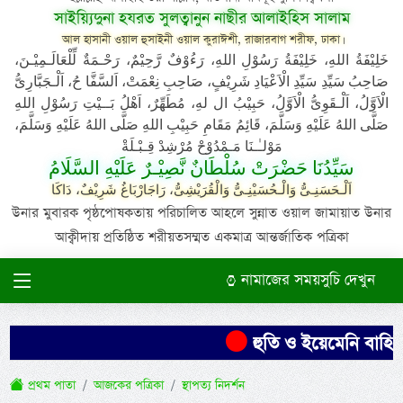
সাইয়্যিদুনা হযরত সুলত্বানুন নাছীর আলাইহিস সালাম
আল হাসানী ওয়াল হুসাইনী ওয়াল কুরাঈশী, রাজারবাগ শরীফ, ঢাকা।
خَلِيْفَةُ اللهِ، خَلِيْفَةُ رَسُوْلِ اللهِ، رَءُوْفٌ رَّحِيْمٌ، رَحْـمَةٌ لِّلْعَالَـمِيْـنَ،
صَاحِبُ سَيِّدِ سَيِّدِ الْاَعْيَادِ شَرِيْفٍ، صَاحِبِ نِعْمَتْ، اَلسَّفَّا حُ، اَلْـجَبَّارِىُّ
الْاَوَّلُ، اَلْـقَوِىُّ الْاَوَّلُ، حَبِيْبُ ال لهِ، مُطَهِّرٌ، اَهْلُ بَــيْتِ رَسُوْلِ اللهِ
صَلَّى اللهُ عَلَيْهِ وَسَلَّمَ، قَائِمُ مَقَامِ حَبِيْبِ اللهِ صَلَّى اللهُ عَلَيْهِ وَسَلَّمَ،
مَوْلـٰـنَا مَـمْدُوْحْ مُرْشِدْ قِـبْـلَةْ
سَيِّدُنَا حَضْرَتْ سُلْطَانٌ نَّصِيْـرٌ عَلَيْهِ السَّلَامُ
اَلْـحَسَنِـىُّ وَالْـحُسَيْنِـىُّ وَالْقُرَيْشِىُّ، رَاجَارْبَاغُ شَرِيْفٌ، دَاكَا
উনার মুবারক পৃষ্ঠপোষকতায় পরিচালিত আহলে সুন্নাত ওয়াল জামায়াত উনার
আক্বীদায় প্রতিষ্ঠিত শরীয়তসম্মত একমাত্র আন্তর্জাতিক পত্রিকা
নামাজের সময়সুচি দেখুন
হুতি ও ইয়েমেনি বাহিনী
প্রথম পাতা
আজকের পত্রিকা
স্থাপত্য নিদর্শন