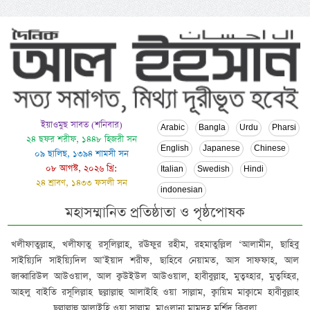
ইয়াওমুছ সাবত (শনিবার)
Arabic
Bangla
Urdu
Pharsi
২৪ ছফর শরীফ, ১৪৪৮ হিজরী সন
English
Japanese
Chinese
০৯ ছালিছ, ১৩৯৪ শামসী সন
০৮ আগস্ট, ২০২৬ খ্রি:
Italian
Swedish
Hindi
২৪ শ্রাবণ, ১৪৩৩ ফসলী সন
indonesian
মহাসম্মানিত প্রতিষ্ঠাতা ও পৃষ্ঠপোষক
খলীফাতুল্লাহ, খলীফাতু রসূলিল্লাহ, রঊফুর রহীম, রহমাতুল্লিল ‘আলামীন, ছাহিবু
সাইয়্যিদি সাইয়্যিদিল আ’ইয়াদ শরীফ, ছাহিবে নেয়ামত, আস সাফফাহ, আল
জাব্বারিউল আউওয়াল, আল ক্বউইউল আউওয়াল, হাবীবুল্লাহ, মুত্বহ্হার, মুত্বহ্হির,
আহলু বাইতি রসূলিল্লাহ ছল্লাল্লাহু আলাইহি ওয়া সাল্লাম, ক্বায়িম মাক্বামে হাবীবুল্লাহ
ছল্লাল্লাহু আলাইহি ওয়া সাল্লাম, মাওলানা মামদূহ মুর্শিদ ক্বিবলা