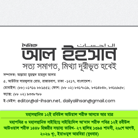
সম্পাদক: আল্লামা মুহম্মদ মাহবুব আলম
৫, আউটার সারকুলার রোড, রাজারবাগ, ঢাকা -১২১৭, বাংলাদেশ।
মোবাইল: (৮৮) ০১৭১৬ ৮৮১৫৫১; ফোন: (৮৮ ০২) ৮৩১৭০১৯, ৮৩১৪৮৪৮, ৮৩১৬৯৫৮;
ফ্যাক্স: (৮৮ ০২) ৯৩৩৮৭৮৮
editor@al-ihsan.net
dailyalihsan@gmail.com
ই-মেইল:
,
মহাসম্মানিত ১২ই রবিউল আউয়াল শরীফ আসতে আর মাত্র
মহাপবিত্র ও মহাসম্মানিত সাইয়্যিদু সাইয়্যিদিল আ’দাদ শরীফ পবিত্র ১২ই রবীউল
আউওয়াল শরীফ ১৪৪৮ হিজরীর সম্ভাব্য তারিখ- ২৭ ছালিছ ১৩৯৪ শামসী, ২৬শে আগস্ট,
©
al-ihsan.net
2007-2026. All Rights Reserved | Developed by:
২০২৬ খৃ:, ইয়াওমুল আরবিয়া (বুধবার)