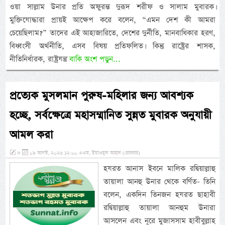
ওয়া সাল্লাম উনার প্রতি অফুরন্ত দুরূদ শরীফ ও সালাম মুবারক।
মুক্তিযোদ্ধারা প্রায়ই আক্ষেপ করে বলেন, “এমন দেশ কী আমরা
চেয়েছিলাম?” তাদের এই আহাজারিতে, দেশের দুর্নীতি, মানবাধিকার হরণ,
বিধ্বংসী অর্থনীতি, এসব বিষয় প্রতিফলিত। কিন্তু রাষ্ট্রের শাসক,
নীতিনির্ধারক, রাষ্ট্রযন্ত্র
বাকি অংশ পড়ুন...
প্রত্যেক মুসলমান পুরুষ-মহিলার জন্য আবশ্যক
হচ্ছে, সর্বক্ষেত্রে মহাসম্মানিত সুন্নত মুবারক অনুযায়ী
আমল করা
»
০৯ আগস্ট, ২০২৬ ১২:০০ এএম, ইয়াওমুল আহাদ (রোববার)
হযরত আনাস ইবনে মালিক রদ্বিয়াল্লাহু
তায়ালা আনহু উনার থেকে বর্ণিত- তিনি
বলেন, একদিন তিনজন হযরত ছাহাবী
রদ্বিয়াল্লাহু তায়ালা আনহুম উনারা
আসলেন এবং নূরে মুজাসসাম হাবীবুল্লাহ