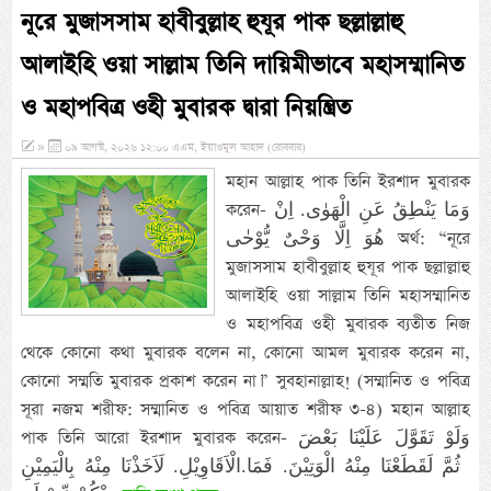
নূরে মুজাসসাম হাবীবুল্লাহ হুযূর পাক ছল্লাল্লাহু
আলাইহি ওয়া সাল্লাম তিনি দায়িমীভাবে মহাসম্মানিত
ও মহাপবিত্র ওহী মুবারক দ্বারা নিয়ন্ত্রিত
»
০৯ আগস্ট, ২০২৬ ১২:০০ এএম, ইয়াওমুল আহাদ (রোববার)
মহান আল্লাহ পাক তিনি ইরশাদ মুবারক
করেন- وَمَا يَنْطِقُ عَنِ الْهَوٰى. اِنْ
هُوَ اِلَّا وَحْىٌ يُّوْحٰى অর্থ: “নূরে
মুজাসসাম হাবীবুল্লাহ হুযূর পাক ছল্লাল্লাহু
আলাইহি ওয়া সাল্লাম তিনি মহাসম্মানিত
ও মহাপবিত্র ওহী মুবারক ব্যতীত নিজ
থেকে কোনো কথা মুবারক বলেন না, কোনো আমল মুবারক করেন না,
কোনো সম্মতি মুবারক প্রকাশ করেন না।” সুবহানাল্লাহ! (সম্মানিত ও পবিত্র
সূরা নজম শরীফ: সম্মানিত ও পবিত্র আয়াত শরীফ ৩-৪) মহান আল্লাহ
পাক তিনি আরো ইরশাদ মুবারক করেন- وَلَوْ تَقَوَّلَ عَلَيْنَا بَعْضَ
الْاَقَاوِيْلِ.‏ لَاَخَذْنَا مِنْهُ بِالْيَمِيْنِ.‎‏ ثُمَّ لَقَطَعْنَا مِنْهُ الْوَتِيْنَ. فَمَا