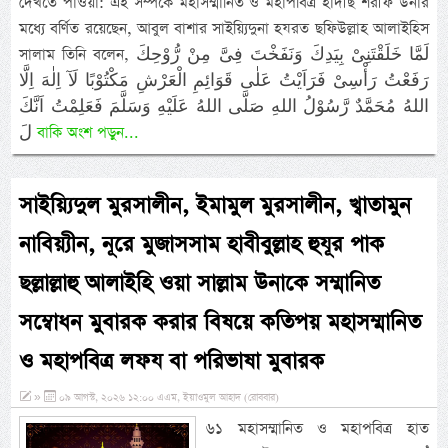
দেখতে পাওয়া: এই সম্পর্কে মহাসম্মানিত ও মহাপবিত্র হাদীছ শরীফ উনার
মধ্যে বর্ণিত রয়েছেন, আবুল বাশার সাইয়্যিদুনা হযরত ছফিউল্লাহ আলাইহিস
সালাম তিনি বলেন, لَمَّا خَلَقْتَنِىْ بِيَدِكَ وَنَفَخْتَ فِىَّ مِنْ رُّوْحِكَ
رَفَعْتُ رَأْسِىْ فَرَاَيْتُ عَلٰى قَوَائِمِ الْعَرْشِ مَكْتُوْبًا لَآ اِلٰهَ اِلَّا
اللهُ مُحَمَّدٌ رَّسُوْلُ اللهِ صَلَّى اللهُ عَلَيْهِ وَسَلَّمَ فَعَلِمْتُ اَنَّكَ
لَ
বাকি অংশ পড়ুন...
সাইয়্যিদুল মুরসালীন, ইমামুল মুরসালীন, খ্বাতামুন
নাবিয়্যীন, নূরে মুজাসসাম হাবীবুল্লাহ হুযূর পাক
ছল্লাল্লাহু আলাইহি ওয়া সাল্লাম উনাকে সম্মানিত
সম্বোধন মুবারক করার বিষয়ে কতিপয় মহাসম্মানিত
ও মহাপবিত্র লফয বা পরিভাষা মুবারক
»
০৯ আগস্ট, ২০২৬ ১২:০০ এএম, ইয়াওমুল আহাদ (রোববার)
৬১ মহাসম্মানিত ও মহাপবিত্র হাত