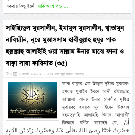
একবার কিছু ইহুদী
বাকি অংশ পড়ুন...
সাইয়্যিদুল মুরসালীন, ইমামুল মুরসালীন, খ্বাতামুন
নাবিয়্যীন, নূরে মুজাসসাম হাবীবুল্লাহ হুযূর পাক
ছল্লাল্লাহু আলাইহি ওয়া সাল্লাম উনার মাঝে ফানা ও
বাক্বা সারা কায়িনাত (৩৫)
»
০৯ আগস্ট, ২০২৬ ১২:০০ এএম, ইয়াওমুল আহাদ (রোববার)
ফানা-বাক্বার এক উজ্জ্বল দৃষ্টান্ত মুবারক:
হযরত খুবাইব ইবনে আদী রদ্বিয়াল্লাহু
তা‘য়ালা আনহু উনার বেনযীর দৃষ্টান্ত
মুবারক: হযরত মূসা ইব‌েন উক্ববাহ্
রহমতুল্লাহি আলাইহি উনার ‘মাগাযী’
কিতাবে বর্ণিত রয়েছেন যে, أَنَّ
حَضْرَتْ خُبَيْبًا رَضِىَ اللهُ تَعَالٰى عَنْهُ وَحَضْرَتْ زَيْدَ بْنَ الدَّثِنَةِ