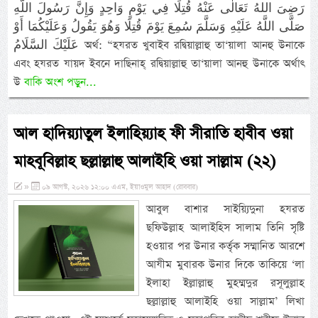
رَضِىَ اللهُ تَعَالٰى عَنْهُ قُتِلَا فِي يَوْمٍ وَاحِدٍ وَإِنَّ رَسُولَ اللَّهِ
صَلَّى اللَّهُ عَلَيْهِ وَسَلَّمَ سُمِعَ يَوْمَ قُتِلَا وَهُوَ يَقُولُ وَعَلَيْكُمَا أَوْ
عَلَيْكَ السَّلَامُ অর্থ: “হযরত খুবাইব রদ্বিয়াল্লাহু তা‘য়ালা আনহু উনাকে
এবং হযরত যায়দ ইবনে দাছিনাহ্ রদ্বিয়াল্লাহু তা‘য়ালা আনহু উনাকে অর্থাৎ
উ
বাকি অংশ পড়ুন...
আল হাদিয়্যাতুল ইলাহিয়্যাহ ফী সীরাতি হাবীব ওয়া
মাহবূবিল্লাহ ছল্লাল্লাহু আলাইহি ওয়া সাল্লাম (২২)
»
০৯ আগস্ট, ২০২৬ ১২:০০ এএম, ইয়াওমুল আহাদ (রোববার)
আবুল বাশার সাইয়্যিদুনা হযরত
ছফিউল্লাহ আলাইহিস সালাম তিনি সৃষ্টি
হওয়ার পর উনার কর্তৃক সম্মানিত আরশে
আযীম মুবারক উনার দিকে তাকিয়ে ‘লা
ইলাহা ইল্লাল্লাহু মুহম্মদুর রসূলুল্লাহ
ছল্লাল্লাহু আলাইহি ওয়া সাল্লাম’ লিখা