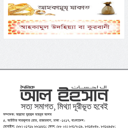
সম্পাদক: আল্লামা মুহম্মদ মাহবুব আলম
৫, আউটার সারকুলার রোড, রাজারবাগ, ঢাকা -১২১৭, বাংলাদেশ।
মোবাইল: (৮৮) ০১৭১৬ ৮৮১৫৫১; ফোন: (৮৮ ০২) ৮৩১৭০১৯, ৮৩১৪৮৪৮, ৮৩১৬৯৫৮;