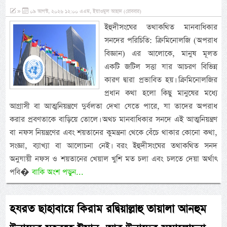
»
০৯ আগস্ট, ২০২৬ ১২:০০ এএম, ইয়াওমুল আহাদ (রোববার)
ইহুদীসংঘের তথাকথিত মানবাধিকার
সনদের পরিচিতি: ক্রিমিনোলজি (অপরাধ
বিজ্ঞান) এর আলোকে, মানুষ মূলত
একটি জটিল সত্তা যার আচরণ বিভিন্ন
কারণ দ্বারা প্রভাবিত হয়। ক্রিমিনোলজির
প্রধান কথা হলো কিছু মানুষের মধ্যে
আগ্রাসী বা আত্মনিয়ন্ত্রণে দুর্বলতা দেখা যেতে পারে, যা তাদের অপরাধ
করার প্রবণতাকে বাড়িয়ে তোলে। অথচ মানবাধিকার সনদে এই আত্মনিয়ন্ত্রণ
বা নফস নিয়ন্ত্রণের এবং শয়তানের কুমন্ত্রনা থেকে বেঁচে থাকার কোনো কথা,
সংজ্ঞা, ব্যাখ্যা বা আলোচনা নেই। বরং ইহুদীসংঘের তথাকথিত সনদ
অনুযায়ী নফস ও শয়তানের খেয়াল খুশি মত চলা এবং চলতে দেয়া অর্থাৎ
পবি�
বাকি অংশ পড়ুন...
হযরত ছাহাবায়ে কিরাম রদ্বিয়াল্লাহু তায়ালা আনহুম