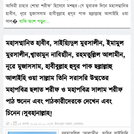
আখিরী চাহার শোম্বা শরীফ’ হিসেবে মশহুর। যে মুবারক দিনে মহাসম্মানিত
হাবীব, নূরে মুজাসসাম হাবীবুল্লাহ হুযূর পাক ছল্লাল্লাহু আলাইহি ওয়া
সাল্�
বাকি অংশ পড়ুন...
মহাসম্মানিত হাবীব, সাইয়্যিদুল মুরসালীন, ইমামুল
মুরসালীন,খ্বাতামুন নাবিয়্যীন, রহমতুল্লিল আলামীন,
নূরে মুজাসসাম, হাবীবুল্লাহ হুযূর পাক ছল্লাল্লাহু
আলাইহি ওয়া সাল্লাম তিনি সরাসরি উম্মতের
মহাপবিত্র ছলাত শরীফ ও মহাপবিত্র সালাম শরীফ
পাঠ শুনেন এবং পাঠকারীদেরকে দেখেন এবং
চিনেন। সুবহানাল্লাহ!
»
০৯ আগস্ট, ২০২৬ ১২:০০ এএম, ইয়াওমুল আহাদ (রোববার)
রহমাতুল্লিল ‘আলামীন, ছাহিবু সাইয়্যিদি