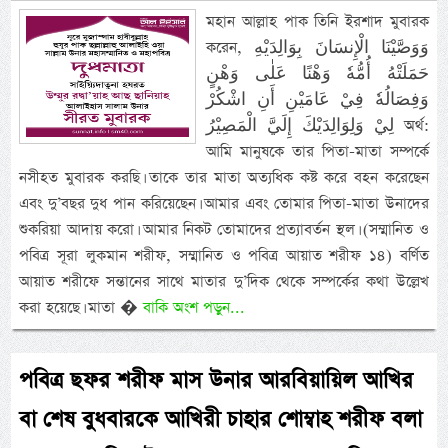
মহান আল্লাহ পাক তিনি ইরশাদ মুবারক
করেন, وَوَصَّيْنَا الْإِنسَانَ بِوَالِدَيْهِ
حَمَلَتْهُ أُمُّهٗ وَهْنًا عَلٰى وَهْنٍ
وَفِصَالُهٗ فِيْ عَامَيْنِ أَنِ اشْكُرْ
لِيْ وَلِوَالِدَيْكَ إِلَيَّ الْمَصِيْرُ অর্থ:
আমি মানুষকে তার পিতা-মাতা সম্পর্কে
নসীহত মুবারক করছি। তাকে তার মাতা অত্যধিক কষ্ট করে বহন করেছেন
এবং দু’বছর দুধ পান করিয়েছেন। আমার এবং তোমার পিতা-মাতা উনাদের
শুকরিয়া আদায় করো। আমার নিকট তোমাদের প্রত্যাবর্তন স্থল। (সম্মানিত ও
পবিত্র সূরা লুকমান শরীফ, সম্মানিত ও পবিত্র আয়াত শরীফ ১৪) বর্ণিত
আয়াত শরীফে সন্তানের সাথে মাতার দু’দিক থেকে সম্পর্কের কথা উল্লেখ
করা হয়েছে। মাতা �
বাকি অংশ পড়ুন...
পবিত্র ছফর শরীফ মাস উনার আরবিয়ায়িল আখির
বা শেষ বুধবারকে আখিরী চাহার শোম্বাহ শরীফ বলা