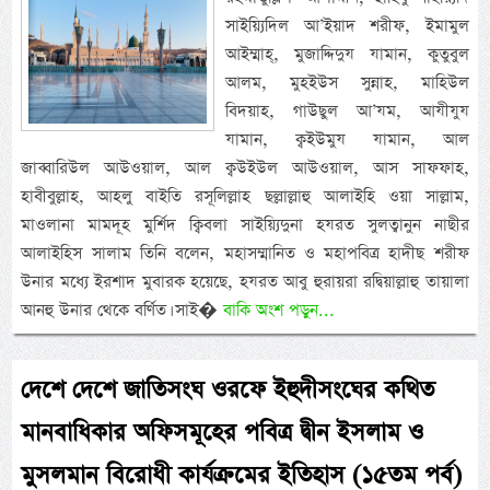
সাইয়্যিদিল আ’ইয়াদ শরীফ, ইমামুল
আইম্মাহ্, মুজাদ্দিদুয যামান, কুতুবুল
আলম, মুহইউস সুন্নাহ, মাহিউল
বিদয়াহ, গাউছুল আ’যম, আযীযুয
যামান, ক্বইউমুয যামান, আল
জাব্বারিউল আউওয়াল, আল ক্বউইউল আউওয়াল, আস সাফফাহ,
হাবীবুল্লাহ, আহলু বাইতি রসূলিল্লাহ ছল্লাল্লাহু আলাইহি ওয়া সাল্লাম,
মাওলানা মামদূহ মুর্শিদ ক্বিবলা সাইয়্যিদুনা হযরত সুলত্বানুন নাছীর
আলাইহিস সালাম তিনি বলেন, মহাসম্মানিত ও মহাপবিত্র হাদীছ শরীফ
উনার মধ্যে ইরশাদ মুবারক হয়েছে, হযরত আবু হুরায়রা রদ্বিয়াল্লাহু তায়ালা
আনহু উনার থেকে বর্ণিত। সাই�
বাকি অংশ পড়ুন...
দেশে দেশে জাতিসংঘ ওরফে ইহুদীসংঘের কথিত
মানবাধিকার অফিসমূহের পবিত্র দ্বীন ইসলাম ও
মুসলমান বিরোধী কার্যক্রমের ইতিহাস (১৫তম পর্ব)