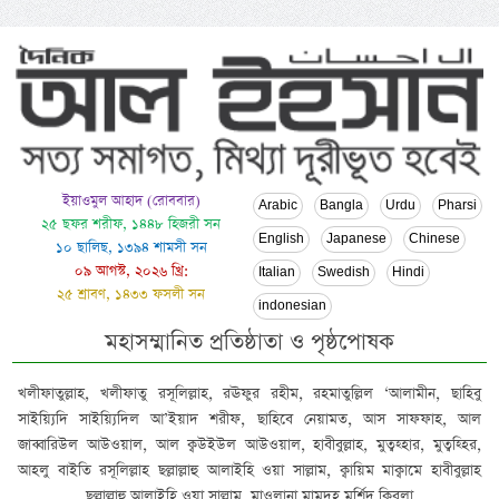
ইয়াওমুল আহাদ (রোববার)
Arabic
Bangla
Urdu
Pharsi
২৫ ছফর শরীফ, ১৪৪৮ হিজরী সন
English
Japanese
Chinese
১০ ছালিছ, ১৩৯৪ শামসী সন
০৯ আগস্ট, ২০২৬ খ্রি:
Italian
Swedish
Hindi
২৫ শ্রাবণ, ১৪৩৩ ফসলী সন
indonesian
মহাসম্মানিত প্রতিষ্ঠাতা ও পৃষ্ঠপোষক
খলীফাতুল্লাহ, খলীফাতু রসূলিল্লাহ, রঊফুর রহীম, রহমাতুল্লিল ‘আলামীন, ছাহিবু
সাইয়্যিদি সাইয়্যিদিল আ’ইয়াদ শরীফ, ছাহিবে নেয়ামত, আস সাফফাহ, আল
জাব্বারিউল আউওয়াল, আল ক্বউইউল আউওয়াল, হাবীবুল্লাহ, মুত্বহ্হার, মুত্বহ্হির,
আহলু বাইতি রসূলিল্লাহ ছল্লাল্লাহু আলাইহি ওয়া সাল্লাম, ক্বায়িম মাক্বামে হাবীবুল্লাহ
ছল্লাল্লাহু আলাইহি ওয়া সাল্লাম, মাওলানা মামদূহ মুর্শিদ ক্বিবলা