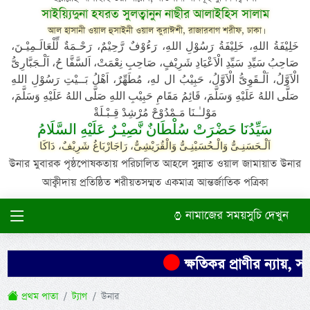
সাইয়্যিদুনা হযরত সুলত্বানুন নাছীর আলাইহিস সালাম
আল হাসানী ওয়াল হুসাইনী ওয়াল কুরাঈশী, রাজারবাগ শরীফ, ঢাকা।
خَلِيْفَةُ اللهِ، خَلِيْفَةُ رَسُوْلِ اللهِ، رَءُوْفٌ رَّحِيْمٌ، رَحْـمَةٌ لِّلْعَالَـمِيْـنَ،
صَاحِبُ سَيِّدِ سَيِّدِ الْاَعْيَادِ شَرِيْفٍ، صَاحِبِ نِعْمَتْ، اَلسَّفَّا حُ، اَلْـجَبَّارِىُّ
الْاَوَّلُ، اَلْـقَوِىُّ الْاَوَّلُ، حَبِيْبُ ال لهِ، مُطَهِّرٌ، اَهْلُ بَــيْتِ رَسُوْلِ اللهِ
صَلَّى اللهُ عَلَيْهِ وَسَلَّمَ، قَائِمُ مَقَامِ حَبِيْبِ اللهِ صَلَّى اللهُ عَلَيْهِ وَسَلَّمَ،
مَوْلـٰـنَا مَـمْدُوْحْ مُرْشِدْ قِـبْـلَةْ
سَيِّدُنَا حَضْرَتْ سُلْطَانٌ نَّصِيْـرٌ عَلَيْهِ السَّلَامُ
اَلْـحَسَنِـىُّ وَالْـحُسَيْنِـىُّ وَالْقُرَيْشِىُّ، رَاجَارْبَاغُ شَرِيْفٌ، دَاكَا
উনার মুবারক পৃষ্ঠপোষকতায় পরিচালিত আহলে সুন্নাত ওয়াল জামায়াত উনার
আক্বীদায় প্রতিষ্ঠিত শরীয়তসম্মত একমাত্র আন্তর্জাতিক পত্রিকা
নামাজের সময়সুচি দেখুন
ক্ষতিকর প্রাণীর ন্যায়, সর
প্রথম পাতা
ট্যাগ
উনার