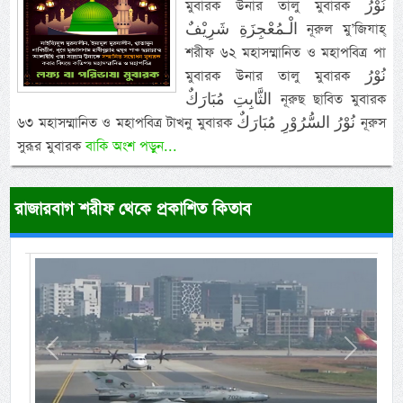
মুবারক উনার তালু মুবারক نُوْرُ
الْـمُعْجِزَةِ شَرِيْفٌ নূরুল মু’জিযাহ্
শরীফ ৬২ মহাসম্মানিত ও মহাপবিত্র পা
মুবারক উনার তালু মুবারক نُوْرُ
الثَّابِتِ مُبَارَكٌ নূরুছ ছাবিত মুবারক
৬৩ মহাসম্মানিত ও মহাপবিত্র টাখনু মুবারক نُوْرُ السُّرُوْرِ مُبَارَكٌ নূরুস
সুরূর মুবারক
বাকি অংশ পড়ুন...
রাজারবাগ শরীফ থেকে প্রকাশিত কিতাব
Previous
Next