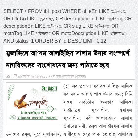
SELECT * FROM tbl_post WHERE (titleEn LIKE '%উনার%'
OR titleBn LIKE '%উনার%' OR descriptionEn LIKE '%উনার%' OR
descriptionBn LIKE '%উনার%' OR slug LIKE '%উনার%' OR
metaTag LIKE '%উনার%' OR metaDescription LIKE '%উনার%')
AND status=1 ORDER BY id DESC LIMIT 0,12
মুজাদ্দিদে আ’যম আলাইহিস সালাম উনার সংস্পর্শে
নাগরিকদের সংশোধনের জন্য পাঠাতে হবে
»
০৯ আগস্ট, ২০২৬ ১২:০০ এএম, ইয়াওমুল আহাদ (রোববার)
(১) সব প্রশংসা মুবারক খালিক্ব মালিক
রব মহান আল্লাহ পাক উনার জন্য; যিনি
সকল সার্বভৌম ক্ষমতার মালিক।
সাইয়্যিদুল মুরসালীন, ইমামুল
মুরসালীন, নবী আলাইহিমুস সালাম
উনাদের নবী, রসূল আলাইহিমুস সালাম
উনাদের রসূল, নূরে মুজাসসাম, হাবীবুল্লাহ হুযূর পাক ছল্লাল্লাহু আলাইহি