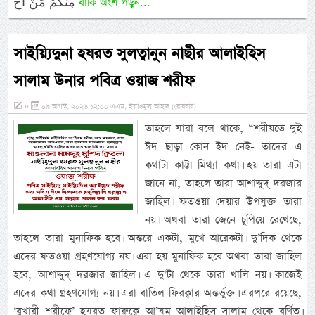
مِنْكُمْ مِّنْ اَح
বাকি অংশ পড়ুন...
সাইয়্যিদুনা হযরত সুলত্বানুন নাছীর আলাইহিস
সালাম উনার পবিত্র ওয়াজ শরীফ
»
০৯ আগস্ট, ২০২৬ ১২:০০ এএম, ইয়াওমুল আহাদ (রোববার)
তাহলে যারা বলে থাকে, “শরীয়তে দুই
ঈদ ছাড়া কোন ইদ নেই- তাদের এ
কথাটা কাট্টা মিথ্যা কথা। হয় তারা এটা
জানে না, তাহলে তারা আশাদ্দুদ্ দরজার
জাহিল। ফতওয়া দেয়ার উপযুক্ত তারা
নয়। অথবা তারা জেনে চুপিয়ে রেখেছে,
তাহলে তারা মুনাফিক হবে। অন্তরে একটা, মুখে আরেকটা। দু’দিক থেকে
এদের ফতওয়া গ্রহণযোগ্য নয়। এরা হয় মুনাফিক হবে অথবা তারা জাহিল
হবে, আশাদ্দুদ্ দরজার জাহিল। এ দু’টা থেকে তারা খালি নয়। কাজেই
এদের কথা গ্রহণযোগ্য নয়। এরা বাতিল ফিরক্বার অন্তর্ভুক্ত। এরপরে রয়েছে,
‘বুখারী শরীফে’ হযরত ফারুক্বে আ’যম আলাইহিস সালাম থেকে বর্ণিত।