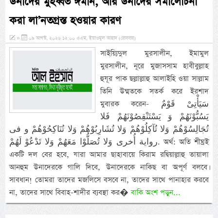
উনাদের মুহব্বত ঈমান, আর উনাদের সমালোচনা
করা লা’নতগ্রস্ত হওয়ার কারণ
»
০৯ আগস্ট, ২০২৬ ১২:০০ এএম, ইয়াওমুল আহাদ (রোববার)
সাইয়্যিদুল মুরসালীন, ইমামুল
মুরসালীন, নূরে মুজাসসাম হাবীবুল্লাহ
হুযূর পাক ছল্লাল্লাহু আলাইহি ওয়া সাল্লাম
তিনি উম্মতকে সতর্ক করে ইরশাদ
মুবারক করেন- سَيَأْتِىْ قَوْمٌ
يَسُبُّوْنَهُمْ وَ يَسْتَنْقِصُوْنَهُمْ فَلا
تُجَالِسُوْهُمْ وَلا تُآكِلُوْهُمْ وَلا تُشَارِبُوْهُمْ وَلا تُنَاكِحُوْهُمْ و فى
رواية أُخرى وَلا تُصَلُّوْا مَعَهُمْ وَلا تَدْعُوْ لَهُمْ. অর্থ: অতি শীঘ্রই
একটি দল বের হবে, যারা আমার ছাহাবায়ে কিরাম রদ্বিয়াল্লাহু তায়ালা
আনহুম উনাদেরকে গালি দিবে, উনাদেরকে নাকিছ বা অপূর্ণ বলবে।
সাবধান! তোমরা তাদের মজলিসে বসবে না, তাদের সাথে পানাহার করবে
না, তাদের সাথে বিবাহ-শাদীর ব্যবস্থা কর�
বাকি অংশ পড়ুন...