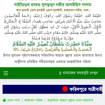
সাইয়্যিদুনা হযরত সুলত্বানুন নাছীর আলাইহিস সালাম
আল হাসানী ওয়াল হুসাইনী ওয়াল কুরাঈশী, রাজারবাগ শরীফ, ঢাকা।
خَلِيْفَةُ اللهِ، خَلِيْفَةُ رَسُوْلِ اللهِ، رَءُوْفٌ رَّحِيْمٌ، رَحْـمَةٌ لِّلْعَالَـمِيْـنَ،
صَاحِبُ سَيِّدِ سَيِّدِ الْاَعْيَادِ شَرِيْفٍ، صَاحِبِ نِعْمَتْ، اَلسَّفَّا حُ، اَلْـجَبَّارِىُّ
الْاَوَّلُ، اَلْـقَوِىُّ الْاَوَّلُ، حَبِيْبُ ال لهِ، مُطَهِّرٌ، اَهْلُ بَــيْتِ رَسُوْلِ اللهِ
صَلَّى اللهُ عَلَيْهِ وَسَلَّمَ، قَائِمُ مَقَامِ حَبِيْبِ اللهِ صَلَّى اللهُ عَلَيْهِ وَسَلَّمَ،
مَوْلـٰـنَا مَـمْدُوْحْ مُرْشِدْ قِـبْـلَةْ
سَيِّدُنَا حَضْرَتْ سُلْطَانٌ نَّصِيْـرٌ عَلَيْهِ السَّلَامُ
اَلْـحَسَنِـىُّ وَالْـحُسَيْنِـىُّ وَالْقُرَيْشِىُّ، رَاجَارْبَاغُ شَرِيْفٌ، دَاكَا
উনার মুবারক পৃষ্ঠপোষকতায় পরিচালিত আহলে সুন্নাত ওয়াল জামায়াত উনার
আক্বীদায় প্রতিষ্ঠিত শরীয়তসম্মত একমাত্র আন্তর্জাতিক পত্রিকা
নামাজের সময়সুচি দেখুন
ফরিদপুরে যাত্রীবাহী 
প্রথম পাতা
আজকের পত্রিকা
আক্বায়িদে আহলে সুন্নাত ওয়াল জামায়াত