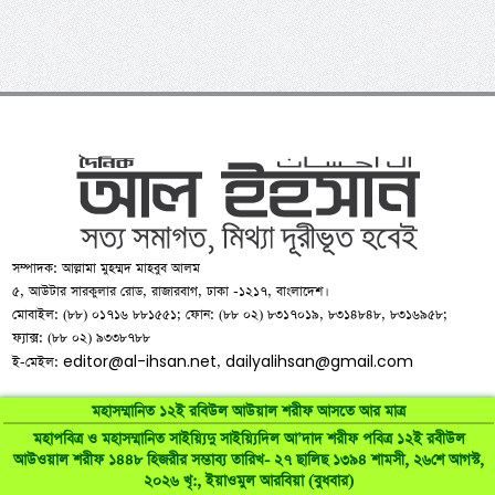
সম্পাদক: আল্লামা মুহম্মদ মাহবুব আলম
৫, আউটার সারকুলার রোড, রাজারবাগ, ঢাকা -১২১৭, বাংলাদেশ।
মোবাইল: (৮৮) ০১৭১৬ ৮৮১৫৫১; ফোন: (৮৮ ০২) ৮৩১৭০১৯, ৮৩১৪৮৪৮, ৮৩১৬৯৫৮;
ফ্যাক্স: (৮৮ ০২) ৯৩৩৮৭৮৮
editor@al-ihsan.net
dailyalihsan@gmail.com
ই-মেইল:
,
মহাসম্মানিত ১২ই রবিউল আউয়াল শরীফ আসতে আর মাত্র
মহাপবিত্র ও মহাসম্মানিত সাইয়্যিদু সাইয়্যিদিল আ’দাদ শরীফ পবিত্র ১২ই রবীউল
আউওয়াল শরীফ ১৪৪৮ হিজরীর সম্ভাব্য তারিখ- ২৭ ছালিছ ১৩৯৪ শামসী, ২৬শে আগস্ট,
©
al-ihsan.net
2007-2026. All Rights Reserved | Developed by:
২০২৬ খৃ:, ইয়াওমুল আরবিয়া (বুধবার)