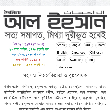
ইয়াওমুল জুমুয়াহ (শুক্রবার)
Arabic
Bangla
Urdu
Pharsi
২৩ ছফর শরীফ, ১৪৪৮ হিজরী সন
English
Japanese
Chinese
০৮ ছালিছ, ১৩৯৪ শামসী সন
০৭ আগস্ট, ২০২৬ খ্রি:
Italian
Swedish
Hindi
২৩ শ্রাবণ, ১৪৩৩ ফসলী সন
indonesian
মহাসম্মানিত প্রতিষ্ঠাতা ও পৃষ্ঠপোষক
খলীফাতুল্লাহ, খলীফাতু রসূলিল্লাহ, রঊফুর রহীম, রহমাতুল্লিল ‘আলামীন, ছাহিবু
সাইয়্যিদি সাইয়্যিদিল আ’ইয়াদ শরীফ, ছাহিবে নেয়ামত, আস সাফফাহ, আল
জাব্বারিউল আউওয়াল, আল ক্বউইউল আউওয়াল, হাবীবুল্লাহ, মুত্বহ্হার, মুত্বহ্হির,
আহলু বাইতি রসূলিল্লাহ ছল্লাল্লাহু আলাইহি ওয়া সাল্লাম, ক্বায়িম মাক্বামে হাবীবুল্লাহ
ছল্লাল্লাহু আলাইহি ওয়া সাল্লাম, মাওলানা মামদূহ মুর্শিদ ক্বিবলা