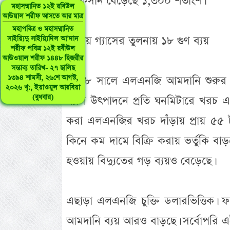
লোকসান বেড়েছে ১,৩০০ শতাংশ।
মহাসম্মানিত ১২ই রবিউল
আউয়াল শরীফ আসতে আর মাত্র
মহাপবিত্র ও মহাসম্মানিত
দেশীয় গ্যাসের তুলনায় ১৮ গুণ ব্যয়
সাইয়্যিদু সাইয়্যিদিল আ’দাদ
শরীফ পবিত্র ১২ই রবীউল
আউওয়াল শরীফ ১৪৪৮ হিজরীর
সম্ভাব্য তারিখ- ২৭ ছালিছ
১৩৯৪ শামসী, ২৬শে আগস্ট,
২০১৮ সালে এলএনজি আমদানি শুরুর 
২০২৬ খৃ:, ইয়াওমুল আরবিয়া
(বুধবার)
গ্যাস উৎপাদনে প্রতি ঘনমিটারে খরচ এখ
করা এলএনজির খরচ দাঁড়ায় প্রায় ৫৫ টাক
কিনে কম দামে বিক্রি করায় ভর্তুকি ব
হওয়ায় বিদ্যুতের গড় ব্যয়ও বেড়েছে।
এছাড়া এলএনজি চুক্তি ডলারভিত্তিক।
আমদানি ব্যয় আরও বাড়ছে। সর্বোপরি এই 