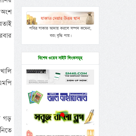
দানির
 অংশ
রতাই
পবিত্র যাকাত আদায় করলে সম্পদ কমেনা,
রবার
বরং বৃদ্ধি পায়।
বিশেষ ওয়েব সাইট লিংকসমূহ
 খালি
এমপি
ির গড়
ানিতে