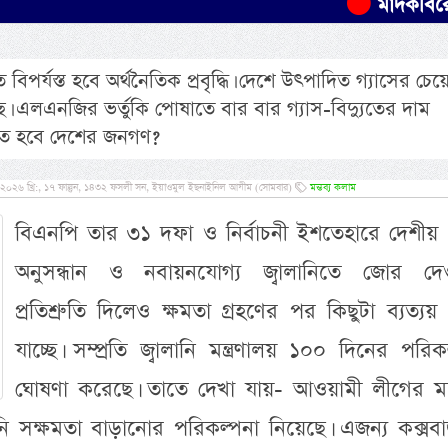
মাদকবিরোধী অভিযান
্যস্ত হবে অর্থনৈতিক প্রবৃদ্ধি। দেশে উৎপাদিত গ্যাসের চেয়
। এলএনজির ভর্তুকি পোষাতে বার বার গ্যাস-বিদ্যুতের দাম
ষিত হবে দেশের জনগণ?
, ২০২৬ খ্রি:, ১৭ ফাল্গুন, ১৪৩২ ফসলী সন, ইয়াওমুল ইছনাইনিল আযীম (সোমবার)
মন্তব্য কলাম
বিএনপি তার ৩১ দফা ও নির্বাচনী ইশতেহারে দেশীয় গ
অনুসন্ধান ও নবায়নযোগ্য জ্বালানিতে জোর দে
প্রতিশ্রুতি দিলেও ক্ষমতা গ্রহণের পর কিছুটা ব্যত্যয়
যাচ্ছে। সম্প্রতি জ্বালানি মন্ত্রণালয় ১০০ দিনের পরিক
ঘোষণা করেছে। তাতে দেখা যায়- আওয়ামী লীগের 
ক্ষমতা বাড়ানোর পরিকল্পনা নিয়েছে। এজন্য কক্সবা