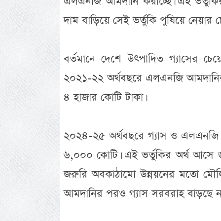
এলএনজি আমদানি করাচ্ছে। এই ভর্তুকি
দাম বাড়িয়ে সেই ভর্তুকি পুষিয়ে নেয়ার চেষ
বর্তমানে দেশে উৎপাদিত গ্যাসের চে
২০২১-২২ অর্থবছরে এলএনজি আমদানির জ
৪ হাজার কোটি টাকা।
২০২৪-২৫ অর্থবছরে গ্যাস ও এলএনজি খা
৬,০০০ কোটি। এই ভর্তুকির অর্থ আসে জাত
জরুরি অবকাঠামো উন্নয়নের মতো মৌলিক
আমদানির পরও গ্যাস সরবরাহ বাড়ছে না