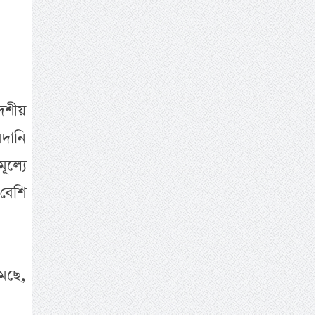
েশীয়
মদানি
ূল্যে
 বেশি
মছে,