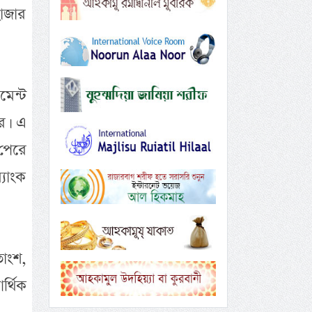
াজার
মেন্ট
ের। এ
পেরে
্যাংক
াংশ,
্থিক