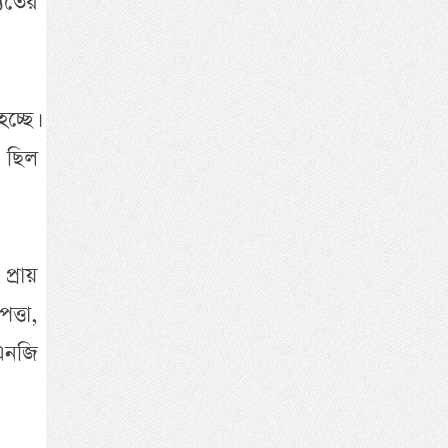
ুতের
্ছে।
 ছিল
প্রায়
ত্তা,
এনজি