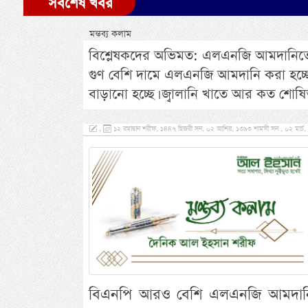
সর্বশেষ খবর
মন্তব্য কলাম
বিশ্লেষকদের অভিমত: এলএনজি আমদানিতে বিপর
গুণ বেশি দামে এলএনজি আমদানি করা হচ্ছে
বাড়ানো হচ্ছে। জ্বালানি খাতে আর কত শো
,
১২ রমাদ্বান শরীফ, ১৪৪৭ হিজরী সন, ০২ আশির, ১৩৯৩ শামসী সন , ০২ মার্চ
বিএনপি আরও বেশি এলএনজি আমদানি স