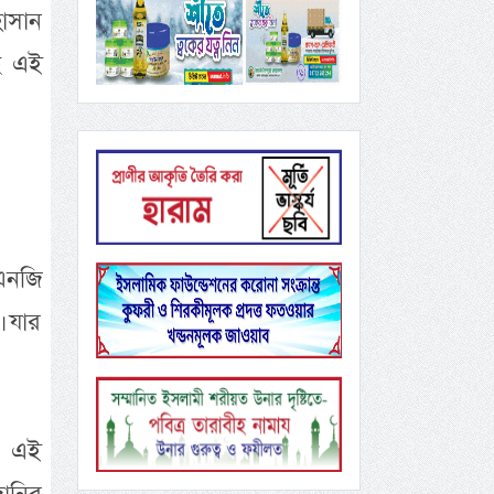
াসান
ছে এই
এনজি
। যার
, এই