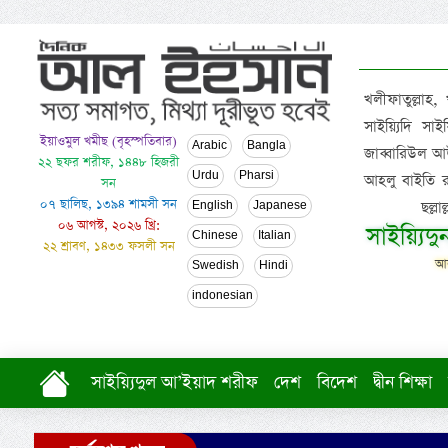
খলীফাতুল্লাহ,
সাইয়্যিদি স
ইয়াওমুল খমীছ (বৃহস্পতিবার)
Arabic
Bangla
জাব্বারিউল আউ
২২ ছফর শরীফ, ১৪৪৮ হিজরী
Urdu
Pharsi
আহলু বাইতি রসূল
সন
০৭ ছালিছ, ১৩৯৪ শামসী সন
ছল্ল
English
Japanese
০৬ আগস্ট, ২০২৬ খ্রি:
সাইয়্যিদ
Chinese
Italian
২২ শ্রাবণ, ১৪৩৩ ফসলী সন
আল
Swedish
Hindi
indonesian
সাইয়্যিদুল আ’ইয়াদ শরীফ
দেশ
বিদেশ
দ্বীন শিক্ষা