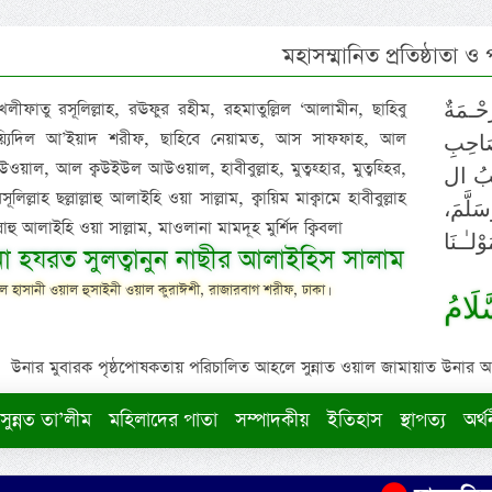
মহাসম্মানিত প্রতিষ্ঠাতা ও
 খলীফাতু রসূলিল্লাহ, রঊফুর রহীম, রহমাতুল্লিল ‘আলামীন, ছাহিবু
حْـمَةٌ
াইয়্যিদিল আ’ইয়াদ শরীফ, ছাহিবে নেয়ামত, আস সাফফাহ, আল
صَاحِبِ
ওয়াল, আল ক্বউইউল আউওয়াল, হাবীবুল্লাহ, মুত্বহ্হার, মুত্বহ্হির,
ِيْبُ ال
িল্লাহ ছল্লাল্লাহু আলাইহি ওয়া সাল্লাম, ক্বায়িম মাক্বামে হাবীবুল্লাহ
سَلَّمَ
াল্লাহু আলাইহি ওয়া সাল্লাম, মাওলানা মামদূহ মুর্শিদ ক্বিবলা
لـٰـنَا
ুনা হযরত সুলত্বানুন নাছীর আলাইহিস সালাম
 হাসানী ওয়াল হুসাইনী ওয়াল কুরাঈশী, রাজারবাগ শরীফ, ঢাকা।
لَامُ
উনার মুবারক পৃষ্ঠপোষকতায় পরিচালিত আহলে সুন্নাত ওয়াল জামায়াত উনার আক্বীদ
সুন্নত তা’লীম
মহিলাদের পাতা
সম্পাদকীয়
ইতিহাস
স্থাপত্য
অর্থ