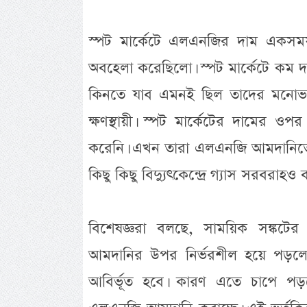
স্পট মার্কেটে এলএনজির দাম একসময় ক
অবহেলা করেছিলো। স্পট মার্কেটে কম দ
কিনতে যাব এমনই ছিল তাদের মনোভাব
ক্ষণস্থায়ী। স্পট মার্কেটের দামের ও
করেনি। এখন তারা এলএনজি আমদানিতে ব
কিছু কিছু বিদ্যুৎকেন্দ্রে গ্যাস সরবরাহও 
বিশেষজ্ঞরা বলছে, সাময়িক সঙ্কটে
আমদানির উপর নির্ভরশীল হয়ে পড়লে তা
আবির্ভূত হবে। কারণ এতে চাপে পড়ছে