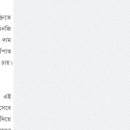
তিতে
লএনজি
 দাম
্ণপাত
চায়।
ু এই
সেবে
দিয়ে