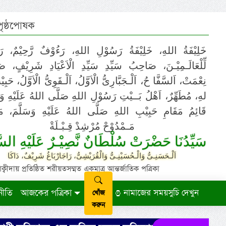
 পৃষ্ঠপোষক
خَلِيْفَةُ اللهِ، خَلِيْفَةُ رَسُوْلِ اللهِ، رَءُوْفٌ رَّحِيْمٌ، رَ
لِّلْعَالَـمِيْـنَ، صَاحِبُ سَيِّدِ سَيِّدِ الْاَعْيَادِ شَرِيْفٍ، 
نِعْمَتْ، اَلسَّفَّا حُ، اَلْـجَبَّارِىُّ الْاَوَّلُ، اَلْـقَوِىُّ الْاَوَّلُ، حَب
لهِ، مُطَهِّرٌ، اَهْلُ بَــيْتِ رَسُوْلِ اللهِ صَلَّى اللهُ عَلَيْهِ وَ،
قَائِمُ مَقَامِ حَبِيْبِ اللهِ صَلَّى اللهُ عَلَيْهِ وَسَلَّمَ، مَوْ
مَـمْدُوْحْ مُرْشِدْ قِـبْـلَةْ
سَيِّدُنَا حَضْرَتْ سُلْطَانٌ نَّصِيْـرٌ عَلَيْهِ السَّ
اَلْـحَسَنِـىُّ وَالْـحُسَيْنِـىُّ وَالْقُرَيْشِىُّ، رَاجَارْبَاغُ شَرِيْفٌ، دَاكَا
ায় প্রতিষ্ঠিত শরীয়তসম্মত একমাত্র আন্তর্জাতিক পত্রিকা
নীতি
আজকের পত্রিকা
নামাজের সময়সুচি দেখুন
খোঁজ
করুন