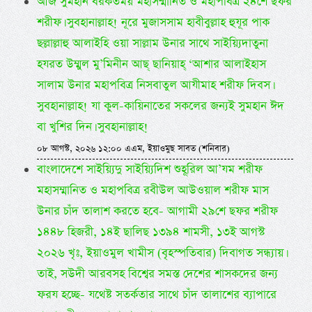
আজ সুমহান বরকতময় মহাসম্মানিত ও মহাপবিত্র ২৪শে ছফর
শরীফ। সুবহানাল্লাহ! নূরে মুজাসসাম হাবীবুল্লাহ হুযূর পাক
ছল্লাল্লাহু আলাইহি ওয়া সাল্লাম উনার সাথে সাইয়্যিদাতুনা
হযরত উম্মুল মু’মিনীন আছ্ ছানিয়াহ্ ‘আশার আলাইহাস
সালাম উনার মহাপবিত্র নিসবাতুল আযীমাহ শরীফ দিবস।
সুবহানাল্লাহ! যা কুল-কায়িনাতের সকলের জন্যই সুমহান ঈদ
বা খুশির দিন। সুবহানাল্লাহ!
০৮ আগস্ট, ২০২৬ ১২:০০ এএম, ইয়াওমুছ সাবত (শনিবার)
বাংলাদেশে সাইয়্যিদু সাইয়্যিদিশ শুহূরিল আ’যম শরীফ
মহাসম্মানিত ও মহাপবিত্র রবীউল আউওয়াল শরীফ মাস
উনার চাঁদ তালাশ করতে হবে- আগামী ২৯শে ছফর শরীফ
১৪৪৮ হিজরী, ১৪ই ছালিছ ১৩৯৪ শামসী, ১৩ই আগস্ট
২০২৬ খৃঃ, ইয়াওমুল খামীস (বৃহস্পতিবার) দিবাগত সন্ধ্যায়।
তাই, সউদী আরবসহ বিশ্বের সমস্ত দেশের শাসকদের জন্য
ফরয হচ্ছে- যথেষ্ট সতর্কতার সাথে চাঁদ তালাশের ব্যাপারে