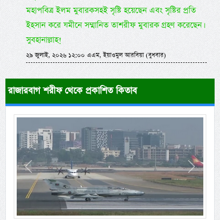
মহাপবিত্র ইলম মুবারকসহই সৃষ্টি হয়েছেন এবং সৃষ্টির প্রতি
ইহসান করে যমীনে সম্মানিত তাশরীফ মুবারক গ্রহণ করেছেন।
সুবহানাল্লাহ!
২৯ জুলাই, ২০২৬ ১২:০০ এএম, ইয়াওমুল আরবিয়া (বুধবার)
রাজারবাগ শরীফ থেকে প্রকাশিত কিতাব
Previous
Next