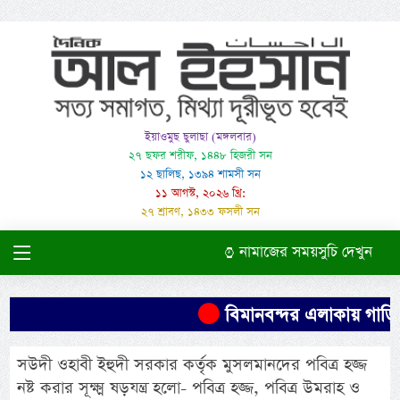
ইয়াওমুছ ছুলাছা (মঙ্গলবার)
২৭ ছফর শরীফ, ১৪৪৮ হিজরী সন
১২ ছালিছ, ১৩৯৪ শামসী সন
১১ আগস্ট, ২০২৬ খ্রি:
২৭ শ্রাবণ, ১৪৩৩ ফসলী সন
নামাজের সময়সুচি দেখুন
বিমানবন্দর এলাকায় গাড়িতে ম
সউদী ওহাবী ইহুদী সরকার কর্তৃক মুসলমানদের পবিত্র হজ্জ
নষ্ট করার সূক্ষ্ম ষড়যন্ত্র হলো- পবিত্র হজ্জ, পবিত্র উমরাহ ও