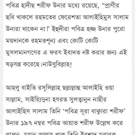
পবিত্র হাদীছ শরীফ উনার মধ্যে রয়েছে, “প্রাণীর
ছবি থাকলে রহমতের ফেরেশতা আলাইহিমুস সালাম
উনারা থাকেন না।” ইহুদীরা পবিত্র হজ্জ উনার পুরো
ময়দানকে রহমতশূন্য এবং কোটি কোটি
মুসলমানগণের এ ফরয ইবাদত নষ্ট করার জন্য এই
ষড়যন্ত্র করেছে। নাউযুবিল্লাহ!
আহলু বাইতি রসূলিল্লাহ ছল্লাল্লাহু আলাইহি ওয়া
সাল্লাম, সাইয়্যিদুনা হযরত সুলত্বানুন নাছীর
আলাইহিস সালাম তিনি ‘পবিত্র সূরা বাক্বারা শরীফ’
উনার ১৯৭ নম্বর পবিত্র আয়াত শরীফ উল্লেখ করে
বলেন, মহান আল্লাহ পাক তিনি ইরশাদ মুবারক