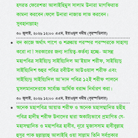
হযরত ফেরেশতা আলাইহিমুস সালাম উনারা মাগফিরাত
কামনা করবেন। ফলে উনারা নাজাত লাভ করবেন।
সুবহানাল্লাহ!
৩০ জুলাই, ২০২৬ ১২:০০ এএম, ইয়াওমুল খমীছ (বৃহস্পতিবার)
বদ কাজে অর্থাৎ পাপে ও শত্রুতায় পরস্পর পরস্পরকে সাহায্য
করো না।’ সরকারের জন্য দায়িত্ব-কর্তব্য হচ্ছে- আসন্ন
মহাপবিত্র সাইয়্যিদু সাইয়্যিদিল আ’ইয়াদ শরীফ, সাইয়্যিদু
সাইয়্যিদিশ শুহুর পবিত্র রবীউল আউওয়াল শরীফ এবং
সাইয়্যিদু সাইয়্যিদিল আ’দাদ পবিত্র ১২ই শরীফ পালনে
মুসলমানদেরকে সর্বোচ্চ আর্থিক বরাদ্দ নির্ধারণ করা।
৩০ জুলাই, ২০২৬ ১২:০০ এএম, ইয়াওমুল খমীছ (বৃহস্পতিবার)
অনেক মহাপবিত্র আয়াত শরীফ ও অনেক মহাসম্মানিত ছহীহ
পবিত্র হাদীছ শরীফ উনাদের দ্বারা অকাট্যভাবে প্রমাণিত যে-
মহাসম্মানিত ও মহাপবিত্র হাবীব, নূরে মুজাসসাম হাবীবুল্লাহ
হুযূর পাক ছল্লাল্লাহু আলাইহি ওয়া সাল্লাম তিনি সর্বপ্রকার