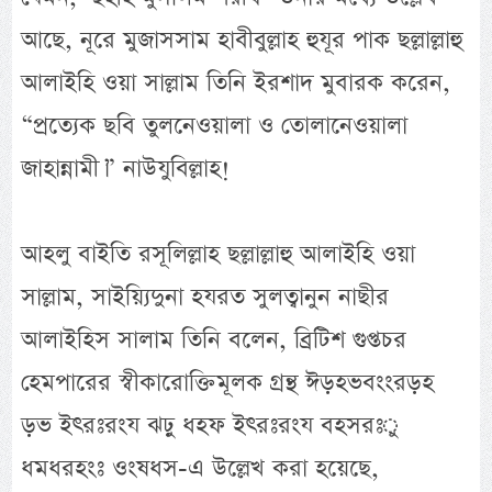
আছে, নূরে মুজাসসাম হাবীবুল্লাহ হুযূর পাক ছল্লাল্লাহু
আলাইহি ওয়া সাল্লাম তিনি ইরশাদ মুবারক করেন,
“প্রত্যেক ছবি তুলনেওয়ালা ও তোলানেওয়ালা
জাহান্নামী।” নাউযুবিল্লাহ!
আহলু বাইতি রসূলিল্লাহ ছল্লাল্লাহু আলাইহি ওয়া
সাল্লাম, সাইয়্যিদুনা হযরত সুলত্বানুন নাছীর
আলাইহিস সালাম তিনি বলেন, ব্রিটিশ গুপ্তচর
হেমপারের স্বীকারোক্তিমূলক গ্রন্থ ঈড়হভবংংরড়হ
ড়ভ ইৎরঃরংয ঝঢ়ু ধহফ ইৎরঃরংয বহসরঃু
ধমধরহংঃ ওংষধস-এ উল্লেখ করা হয়েছে,