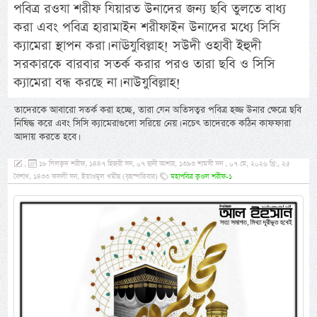
পবিত্র রওযা শরীফ যিয়ারত উনাদের জন্য ছবি তুলতে বাধ্য
করা এবং পবিত্র হারামাইন শরীফাইন উনাদের মধ্যে সিসি
ক্যামেরা স্থাপন করা। নাঊযুবিল্লাহ! সউদী ওহাবী ইহুদী
সরকারকে বারবার সতর্ক করার পরও তারা ছবি ও সিসি
ক্যামেরা বন্ধ করছে না। নাউযুবিল্লাহ!
তাদেরকে আবারো সতর্ক করা হচ্ছে, তারা যেন অতিসত্বর পবিত্র হজ্জ উনার ক্ষেত্রে ছবি
নিষিদ্ধ করে এবং সিসি ক্যামেরাগুলো সরিয়ে নেয়। নচেৎ তাদেরকে কঠিন কাফফারা
আদায় করতে হবে।
,
১৮ যিলক্বদ শরীফ, ১৪৪৭ হিজরী সন, ০৭ ছানী আশার, ১৩৯৩ শামসী সন , ০৭ মে, ২০২৬ খ্রি:, ২৫
বৈশাখ, ১৪৩৩ ফসলী সন, ইয়াওমুল খমীছ (বৃহস্পতিবার)
মহাপবিত্র ক্বওল শরীফ-১