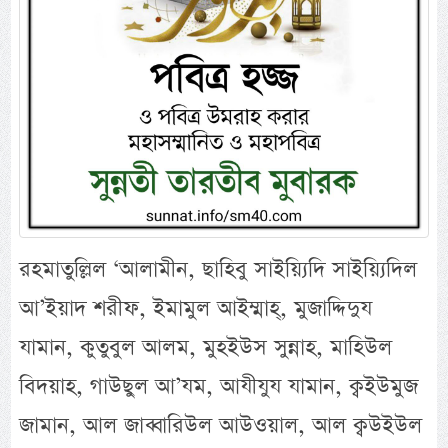
রহমাতুল্লিল ‘আলামীন, ছাহিবু সাইয়্যিদি সাইয়্যিদিল
আ’ইয়াদ শরীফ, ইমামুল আইম্মাহ্, মুজাদ্দিদুয
যামান, কুতুবুল আলম, মুহইউস সুন্নাহ, মাহিউল
বিদয়াহ, গাউছুল আ’যম, আযীযুয যামান, ক্বইউমুজ
জামান, আল জাব্বারিউল আউওয়াল, আল ক্বউইউল