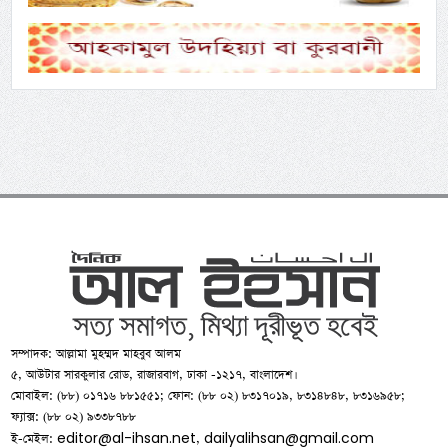
সম্পাদক: আল্লামা মুহম্মদ মাহবুব আলম
৫, আউটার সারকুলার রোড, রাজারবাগ, ঢাকা -১২১৭, বাংলাদেশ।
মোবাইল: (৮৮) ০১৭১৬ ৮৮১৫৫১; ফোন: (৮৮ ০২) ৮৩১৭০১৯, ৮৩১৪৮৪৮, ৮৩১৬৯৫৮;
ফ্যাক্স: (৮৮ ০২) ৯৩৩৮৭৮৮
editor@al-ihsan.net
dailyalihsan@gmail.com
ই-মেইল:
,