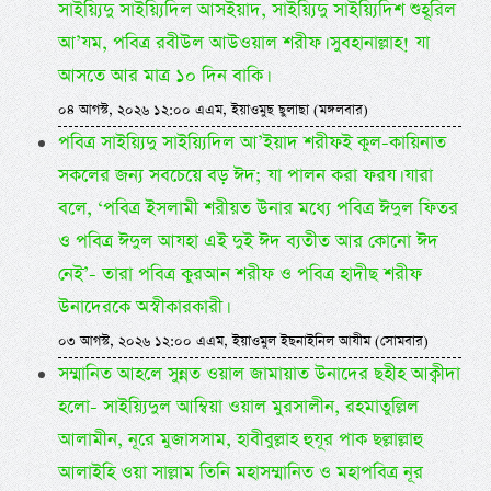
সাইয়্যিদু সাইয়্যিদিল আসইয়াদ, সাইয়্যিদু সাইয়্যিদিশ শুহূরিল
আ’যম, পবিত্র রবীউল আউওয়াল শরীফ। সুবহানাল্লাহ! যা
আসতে আর মাত্র ১০ দিন বাকি।
০৪ আগস্ট, ২০২৬ ১২:০০ এএম, ইয়াওমুছ ছুলাছা (মঙ্গলবার)
পবিত্র সাইয়্যিদু সাইয়্যিদিল আ’ইয়াদ শরীফই কুল-কায়িনাত
সকলের জন্য সবচেয়ে বড় ঈদ; যা পালন করা ফরয। যারা
বলে, ‘পবিত্র ইসলামী শরীয়ত উনার মধ্যে পবিত্র ঈদুল ফিতর
ও পবিত্র ঈদুল আযহা এই দুই ঈদ ব্যতীত আর কোনো ঈদ
নেই’- তারা পবিত্র কুরআন শরীফ ও পবিত্র হাদীছ শরীফ
উনাদেরকে অস্বীকারকারী।
০৩ আগস্ট, ২০২৬ ১২:০০ এএম, ইয়াওমুল ইছনাইনিল আযীম (সোমবার)
সম্মানিত আহলে সুন্নত ওয়াল জামায়াত উনাদের ছহীহ আক্বীদা
হলো- সাইয়্যিদুল আম্বিয়া ওয়াল মুরসালীন, রহমাতুল্লিল
আলামীন, নূরে মুজাসসাম, হাবীবুল্লাহ হুযূর পাক ছল্লাল্লাহু
আলাইহি ওয়া সাল্লাম তিনি মহাসম্মানিত ও মহাপবিত্র নূর