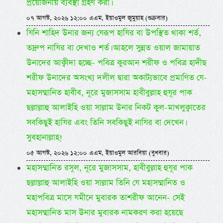
প্রয়োজনীয় ব্যবস্থা গ্রহণ করা।
০৭ আগস্ট, ২০২৬ ১২:০০ এএম, ইয়াওমুল জুমুয়াহ (শুক্রবার)
যিনি শাহিদ উনার জন্য যেরূপ হাযির বা উপস্থিত থাকা শর্ত,
তদ্রুপ নাযির বা দেখাও শর্ত। আহলে সুন্নত ওয়াল জামায়াত
উনাদের আক্বীদা হচ্ছে- পবিত্র কুরআন শরীফ ও পবিত্র হাদীছ
শরীফ উনাদের অসংখ্য দলীল দ্বারা অকাট্যভাবে প্রমাণিত যে-
মহাসম্মানিত হাবীব, নূরে মুজাসসাম হাবীবুল্লাহ হুযূর পাক
ছল্লাল্লাহু আলাইহি ওয়া সাল্লাম উনার নিকট কুল-মাখলুক্বাতের
সবকিছুই হাযির এবং তিনি সবকিছুই নাযির বা দেখেন।
সুবহানাল্লাহ!
০৫ আগস্ট, ২০২৬ ১২:০০ এএম, ইয়াওমুল আরবিয়া (বুধবার)
মহাসম্মানিত রসূল, নূরে মুজাসসাম, হাবীবুল্লাহ হুযূর পাক
ছল্লাল্লাহু আলাইহি ওয়া সাল্লাম তিনি যে মহাসম্মানিত ও
মহাপবিত্র মাসে যমীনে মুবারক তাশরীফ আনেন- সেই
মহাসম্মানিত মাস উনার মুবারক নামকরণ করা হয়েছে