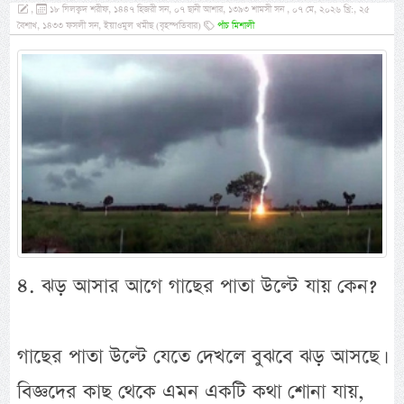
,
১৮ যিলক্বদ শরীফ, ১৪৪৭ হিজরী সন, ০৭ ছানী আশার, ১৩৯৩ শামসী সন , ০৭ মে, ২০২৬ খ্রি:, ২৫
বৈশাখ, ১৪৩৩ ফসলী সন, ইয়াওমুল খমীছ (বৃহস্পতিবার)
পাঁচ মিশালী
৪. ঝড় আসার আগে গাছের পাতা উল্টে যায় কেন?
গাছের পাতা উল্টে যেতে দেখলে বুঝবে ঝড় আসছে।
বিজ্ঞদের কাছ থেকে এমন একটি কথা শোনা যায়,