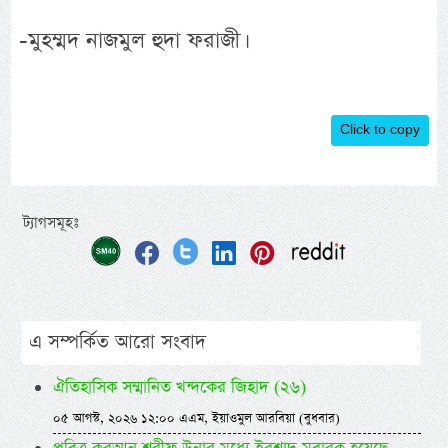
-মুহম্মদ নাজমুল হুদা ফরাজী।
Click to copy
ট্যাগসমূহঃ
এ সম্পর্কিত আরো সংবাদ
ঐতিহাসিক সম্মানিত খন্দকের জিহাদ (২৬)
০৫ আগস্ট, ২০২৬ ১২:০০ এএম, ইয়াওমুল আরবিয়া (বুধবার)