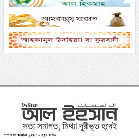
সম্পাদক: আল্লামা মুহম্মদ মাহবুব আলম