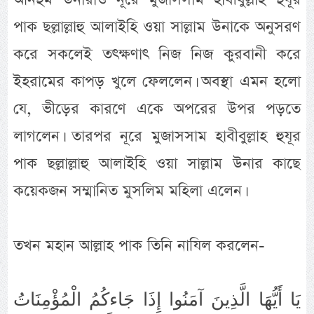
পাক ছল্লাল্লাহু আলাইহি ওয়া সাল্লাম উনাকে অনুসরণ
করে সকলেই তৎক্ষণাৎ নিজ নিজ কুরবানী করে
ইহরামের কাপড় খুলে ফেললেন। অবস্থা এমন হলো
যে, ভীড়ের কারণে একে অপরের উপর পড়তে
লাগলেন। তারপর নূরে মুজাসসাম হাবীবুল্লাহ হুযূর
পাক ছল্লাল্লাহু আলাইহি ওয়া সাল্লাম উনার কাছে
কয়েকজন সম্মানিত মুসলিম মহিলা এলেন।
তখন মহান আল্লাহ পাক তিনি নাযিল করলেন-
‏يَا أَيُّهَا الَّذِينَ آمَنُوا إِذَا جَاءكُمُ الْمُؤْمِنَاتُ