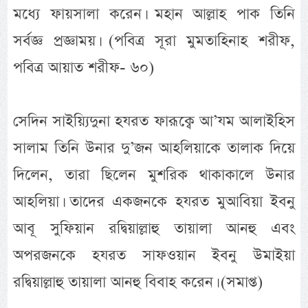
মধ্যে ফায়সালা করেন। মহান আল্লাহ পাক তিনি
সর্বজ্ঞ প্রজ্ঞাময়। (পবিত্র সূরা মুমতাহিনাহ শরীফ,
পবিত্র আয়াত শরীফ- ৬০)
সেদিন সাইয়্যিদুনা হযরত ফারূক্বে আ’যম আলাইহিস
সালাম তিনি উনার দু’জন আহলিয়াকে তালাক দিয়ে
দিলেন, তারা ছিলেন মুশরিক থাকাকালে উনার
আহলিয়া। তাদের একজনকে হযরত মুআবিয়া ইবনু
আবূ সুফিয়ান রদ্বিয়াল্লাহু তায়ালা আনহু এবং
অপরজনকে হযরত সাফওয়ান ইবনু উমাইয়া
রদ্বিয়াল্লাহু তায়ালা আনহু বিবাহ করেন। (সমাপ্ত)