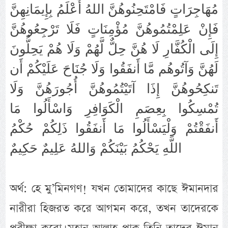
مُهَاجِرَاتٍ فَامْتَحِنُوهُنَّ اللهُ أَعْلَمُ بِإِيمَانِهِنَّ
فَإِنْ عَلِمْتُمُوهُنَّ مُؤْمِنَاتٍ فَلَا تَرْجِعُوهُنَّ
إِلَى الْكُفَّارِ لَا هُنَّ حِلٌّ لَّهُمْ وَلَا هُمْ يَحِلُّونَ
لَهُنَّ وَآتُوهُم مَّا أَنفَقُوا وَلَا جُنَاحَ عَلَيْكُمْ أَن
تَنكِحُوهُنَّ إِذَا آتَيْتُمُوهُنَّ أُجُورَهُنَّ وَلَا
تُمْسِكُوا بِعِصَمِ الْكَوَافِرِ وَاسْأَلُوا مَا
أَنفَقْتُمْ وَلْيَسْأَلُوا مَا أَنفَقُوا ذَلِكُمْ حُكْمُ
اللَّهِ يَحْكُمُ بَيْنَكُمْ وَاللهُ عَلِيمٌ حَكِيمٌ
অর্থ: হে মু’মিনগণ! যখন তোমাদের কাছে ঈমানদার
নারীরা হিজরত করে আগমন করে, তখন তাদেরকে