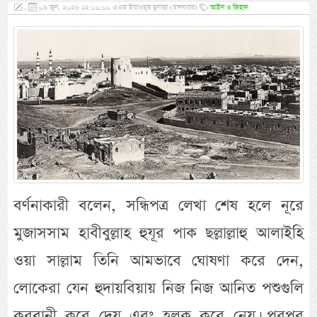
,
০৯ জুন, ২০২৬ ১২:০০:০০ এএম ইয়াওমুছ ছুলাছা (মঙ্গলবার)
আইন ও জিহাদ
বর্ণনাকারী বলেন, সন্ধিপত্র লেখা শেষ হলে নূরে
মুজাসসাম হাবীবুল্লাহ হুযূর পাক ছল্লাল্লাহু আলাইহি
ওয়া সাল্লাম তিনি আমভাবে ঘোষণা করে দেন,
লোকেরা যেন হুদায়বিয়ায় নিজ নিজ আনিত পশুগুলি
কুরবানী করে দেয় এবং হলক্ব করে নেয়। পরপর