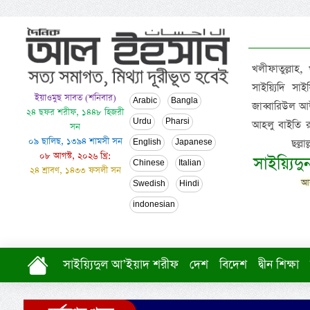
খলীফাতুল্লাহ,
সাইয়্যিদি স
ইয়াওমুছ সাবত (শনিবার)
Arabic
Bangla
জাব্বারিউল আউ
২৪ ছফর শরীফ, ১৪৪৮ হিজরী
Urdu
Pharsi
আহলু বাইতি রসূল
সন
০৯ ছালিছ, ১৩৯৪ শামসী সন
ছল্ল
English
Japanese
০৮ আগস্ট, ২০২৬ খ্রি:
সাইয়্যিদ
Chinese
Italian
২৪ শ্রাবণ, ১৪৩৩ ফসলী সন
আল
Swedish
Hindi
indonesian
সাইয়্যিদুল আ’ইয়াদ শরীফ
দেশ
বিদেশ
দ্বীন শিক্ষা