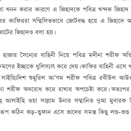
িখা খনন করার কারণে এ জিহাদকে পবিত্র খন্দক জিহাদ 
র কাফিররা সম্মিলিতভাবে জোটবদ্ধ হয়ে এ জিহাদে 
োটের জিহাদও বলা হয়।
 হাজার সৈন্যের বাহিনী নিয়ে পবিত্র মদীনা শরীফ অভ
রমণের ইচ্ছাকে ধুলিস্যাৎ করে দেয়। কাফির বাহিনী এসে 
দু সাইয়্যিদিশ শুহূরিল আ’যম শরীফ পবিত্র রবীউল আউ
ীনা শরীফ অবরোধ করে রাখার অপচেষ্টা করে। অতঃপর 
ল্লাহু আলাইহি ওয়া সাল্লাম উনার সম্মানিত দুআ মুবারক
ূপ কঠিন ঝড়-তুফান এসে তাদের সমস্ত কিছু লন্ড-ভন্ড