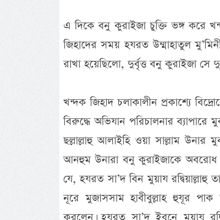
এ দিকে বনু কুরাইজা চুক্তি ভঙ্গ করে খ
জিহাদের সময় হযরত উম্মাহাতুল মু’মিনী
রাখা হয়েছিলো, দুর্বৃত্ত বনু কুরাইজা সে 
খন্দক জিহাদ চলাকালীন প্রকাশ্যে বিদ
বিরুদ্ধে অভিযান পরিচালনার ব্যাপারে মুব
ছল্লাল্লাহু আলাইহি ওয়া সাল্লাম উনার মু
আনহুম উনারা বনু কুরাইজাকে অবরোধ 
যে, হযরত সা’দ বিন মুয়ায রদ্বিয়াল্লাহ
নূরে মুজাসসাম হাবীবুল্লাহ হুযূর পাক
করলেন। হযরত সা’দ ইবনে মুয়ায রদ্বি