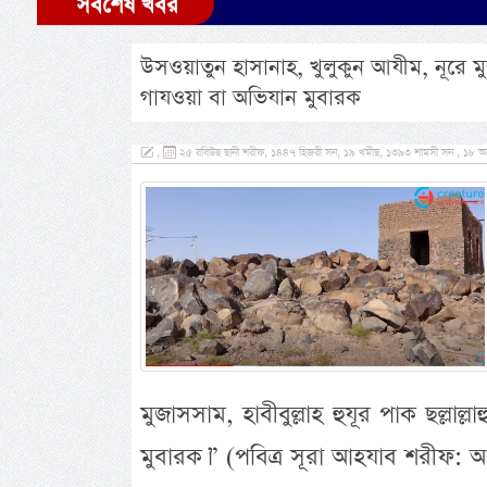
সর্বশেষ খবর
উসওয়াতুন হাসানাহ, খুলুকুন আযীম, নূরে মুজা
গাযওয়া বা অভিযান মুবারক
,
২৫ রবিউছ ছানী শরীফ, ১৪৪৭ হিজরী সন, ১৯ খমীছ, ১৩৯৩ শামসী সন , ১৮ অক্
মুজাসসাম, হাবীবুল্লাহ হুযূর পাক ছল্লাল
মুবারক।” (পবিত্র সূরা আহযাব শরীফ: