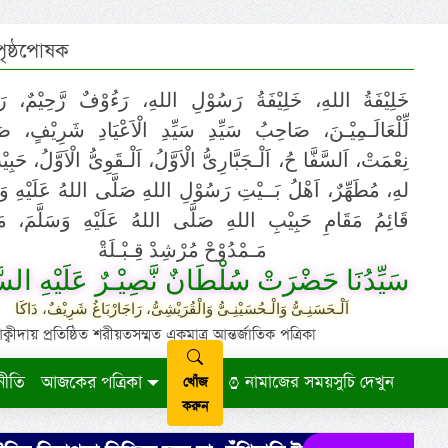
 পৃষ্ঠপোষক
خَلِيْفَةُ اللهِ، خَلِيْفَةُ رَسُوْلِ اللهِ، رَءُوْفٌ رَّحِيْمٌ، رَ
لِّلْعَالَـمِيْـنَ، صَاحِبُ سَيِّدِ سَيِّدِ الْاَعْيَادِ شَرِيْفٍ، 
نِعْمَتْ، اَلسَّفَّا حُ، اَلْـجَبَّارِىُّ الْاَوَّلُ، اَلْـقَوِىُّ الْاَوَّلُ، حَب
لهِ، مُطَهِّرٌ، اَهْلُ بَــيْتِ رَسُوْلِ اللهِ صَلَّى اللهُ عَلَيْهِ وَ،
قَائِمُ مَقَامِ حَبِيْبِ اللهِ صَلَّى اللهُ عَلَيْهِ وَسَلَّمَ، مَوْ
مَـمْدُوْحْ مُرْشِدْ قِـبْـلَةْ
سَيِّدُنَا حَضْرَتْ سُلْطَانٌ نَّصِيْـرٌ عَلَيْهِ السَّ
اَلْـحَسَنِـىُّ وَالْـحُسَيْنِـىُّ وَالْقُرَيْشِىُّ، رَاجَارْبَاغُ شَرِيْفٌ، دَاكَا
ায় প্রতিষ্ঠিত শরীয়তসম্মত একমাত্র আন্তর্জাতিক পত্রিকা
নীতি
আজকের পত্রিকা
নামাজের সময়সুচি দেখুন
খোঁজ
করুন