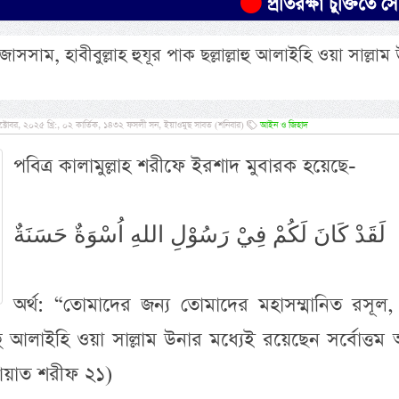
প্রতিরক্ষা চুক্তিতে সৌদির নির
সসাম, হাবীবুল্লাহ হুযূর পাক ছল্লাল্লাহু আলাইহি ওয়া সাল্লাম
টোবর, ২০২৫ খ্রি:, ০২ কার্তিক, ১৪৩২ ফসলী সন, ইয়াওমুছ সাবত (শনিবার)
আইন ও জিহাদ
পবিত্র কালামুল্লাহ শরীফে ইরশাদ মুবারক হয়েছে-
لَقَدْ كَانَ لَكُمْ فِيْ رَسُوْلِ اللهِ اُسْوَةٌ حَسَنَةٌ
অর্থ: “তোমাদের জন্য তোমাদের মহাসম্মানিত রসূল, 
্লাহু আলাইহি ওয়া সাল্লাম উনার মধ্যেই রয়েছেন সর্বোত্তম 
 আয়াত শরীফ ২১)