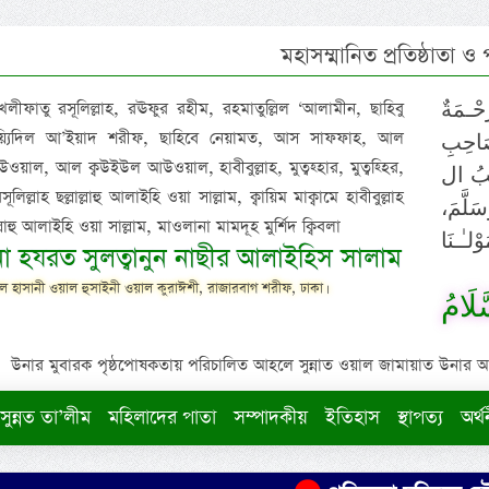
মহাসম্মানিত প্রতিষ্ঠাতা ও
 খলীফাতু রসূলিল্লাহ, রঊফুর রহীম, রহমাতুল্লিল ‘আলামীন, ছাহিবু
حْـمَةٌ
াইয়্যিদিল আ’ইয়াদ শরীফ, ছাহিবে নেয়ামত, আস সাফফাহ, আল
صَاحِبِ
ওয়াল, আল ক্বউইউল আউওয়াল, হাবীবুল্লাহ, মুত্বহ্হার, মুত্বহ্হির,
ِيْبُ ال
িল্লাহ ছল্লাল্লাহু আলাইহি ওয়া সাল্লাম, ক্বায়িম মাক্বামে হাবীবুল্লাহ
سَلَّمَ
াল্লাহু আলাইহি ওয়া সাল্লাম, মাওলানা মামদূহ মুর্শিদ ক্বিবলা
لـٰـنَا
ুনা হযরত সুলত্বানুন নাছীর আলাইহিস সালাম
 হাসানী ওয়াল হুসাইনী ওয়াল কুরাঈশী, রাজারবাগ শরীফ, ঢাকা।
لَامُ
উনার মুবারক পৃষ্ঠপোষকতায় পরিচালিত আহলে সুন্নাত ওয়াল জামায়াত উনার আক্বীদ
সুন্নত তা’লীম
মহিলাদের পাতা
সম্পাদকীয়
ইতিহাস
স্থাপত্য
অর্থ