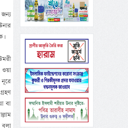
 জন্য
 উনার
ক।
 উমরী
ি ওয়া
 নূরে
গ্রহণ
য়া বা
ল্লাম
া বলা