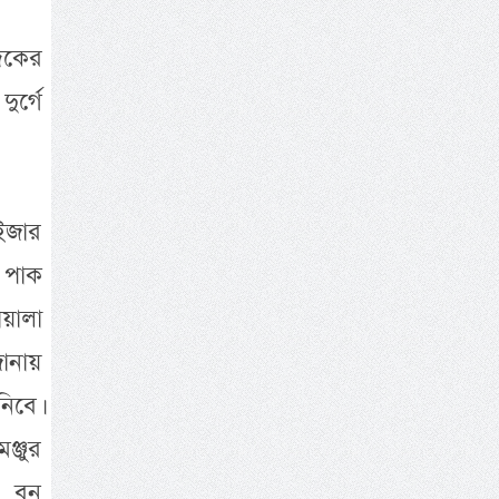
্দকের
ুর্গে
াইজার
র পাক
ায়ালা
ানায়
নিবে।
ঞ্জুর
 বনু