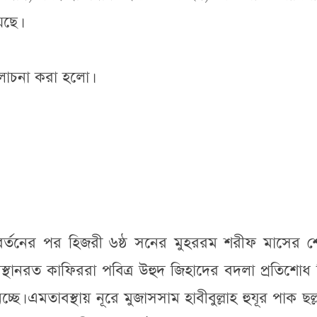
েছে।
 আলোচনা করা হলো।
ত্যাবর্তনের পর হিজরী ৬ষ্ঠ সনের মুহররম শরীফ মাসের 
্থানরত কাফিররা পবিত্র উহুদ জিহাদের বদলা প্রতিশোধ
্ছে। এমতাবস্থায় নূরে মুজাসসাম হাবীবুল্লাহ হুযূর পাক ছল্লাল