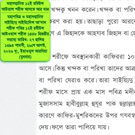
মহাসম্মানিত ১২ই রবিউল
মাস খন্দক্ব খনন করেন। খন্দক বা পর
আউয়াল শরীফ আসতে আর মাত্র
মহাপবিত্র ও মহাসম্মানিত
নামকরণ করা হয়। তাছাড়া পুরো আরবে
সাইয়্যিদু সাইয়্যিদিল আ’দাদ
শরীফ পবিত্র ১২ই রবীউল
কারণে এ জিহাদকে আহযাব জিহাদ বা জ
আউওয়াল শরীফ ১৪৪৮ হিজরীর
সম্ভাব্য তারিখ- ২৭ ছালিছ
১৩৯৪ শামসী, ২৬শে আগস্ট,
২০২৬ খৃ:, ইয়াওমুল আরবিয়া
মক্কা শরীফে অবস্থানকারী কাফিররা ১০
(বুধবার)
আসে। কিন্তু খন্দক বা পরিখা তাদের আক্
বা পরিখা ঘেরাও করে। তারা সাইয়্যি
শরীফ মাসে প্রায় এক মাস পবিত্র মদ
মুজাসসাম হাবীবুল্লাহ হুযূর পাক ছল্লা
কারণে কাফির-মুশরিকদের উপর গযবস্বর
দেয়। ফলে তারা পালিয়ে যায়।