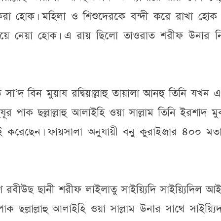
্যা করা হোক। মহিলা ও শিশুদেরকে বন্দী করে রাখা হো
িয়ে নেয়া হোক। এ রায় ছিলো তাওরাত শরীফ উনার নির
সা’দ বিন মুয়ায রদ্বিয়াল্লাহু তায়ালা আনহু তিনি যখন 
ুযূর পাক ছল্লাল্লাহু আলাইহি ওয়া সাল্লাম তিনি ইরশাদ ম
রেছেন। ফায়সালা অনুযায়ী বনু কুরাইজার ৪০০ মতান
ে রবীউছ ছানী শরীফ লাইলাতু সাইয়্যিদি সাইয়্যিদিল আই
পাক ছল্লাল্লাহু আলাইহি ওয়া সাল্লাম উনার সাথে সাইয়্যিদ