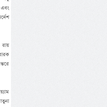
ক এবং
্দেশ
এ রায়
ুবারক
্তরে
য়্যাম
াতুনা