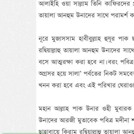
আলাইহি ওয়া সাল্লাম তিনি কাফিরদের প্র
তায়ালা আনহুম উনাদের সাথে পরামর্শ ক
নূরে মুজাসসাম হাবীবুল্লাহ হুযূর পাক 
রদ্বিয়াল্লাহু তায়ালা আনহুম উনাদের সা
বসে আত্মরক্ষা করা হবে না। বরং পবিত
অগ্রসর হয়ে সালা’ পর্বতের নিকট সমবেত 
খনন করা হবে এবং এই পরিখার ঘেরাওয়ে
মহান আল্লাহ পাক উনার ওহী মুবারক অন
উনাদের আরজী মুতাবেক পবিত্র মদীনা 
ছাহাবায়ে কিরাম রদ্বিয়াল্লাহু তায়ালা 