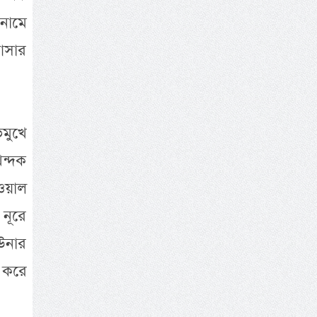
নামে
আসার
িমুখে
খন্দক
ওয়াল
নূরে
 উনার
 করে