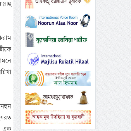
্লাহু
কিরাম
শরীফে
সামনে
পরিখা
আনহুম
হযরত
ায় এক