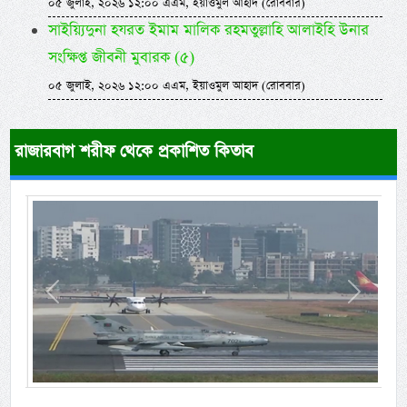
০৫ জুলাই, ২০২৬ ১২:০০ এএম, ইয়াওমুল আহাদ (রোববার)
সাইয়্যিদুনা হযরত ইমাম মালিক রহমতুল্লাহি আলাইহি উনার
সংক্ষিপ্ত জীবনী মুবারক (৫)
০৫ জুলাই, ২০২৬ ১২:০০ এএম, ইয়াওমুল আহাদ (রোববার)
রাজারবাগ শরীফ থেকে প্রকাশিত কিতাব
Previous
Next