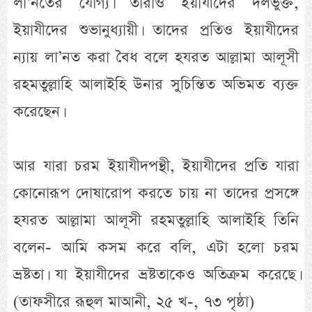
লা’নতের যোগ্য। তারাও ইয়াযীদের দলভুক্ত,
ইয়াযীদের শুভানুধ্যায়ী। তাদের প্রতিও ইয়াযীদের
ন্যায় লা’নত করা বৈধ বলে হযরত আল্লামা আলূসী
রহমতুল্লাহি আলাইহি উনার সুচিন্তিত অভিমত ব্যক্ত
করেছেন।
আর যারা চরম ইয়াযীদপন্থী, ইয়াযীদের প্রতি যারা
কোনোরূপ দোষারোপ করতে চায় না তাদের প্রসঙ্গে
হযরত আল্লামা আলূসী রহমতুল্লাহি আলাইহি তিনি
বলেন- আমি কসম করে বলি, এটা হলো চরম
ভ্রষ্টতা। যা ইয়াযীদের ভ্রষ্টতাকেও অতিক্রম করেছে।
(তাফসীরে রূহুল মাআনী, ২৫ খ-, ৭৩ পৃষ্ঠা)