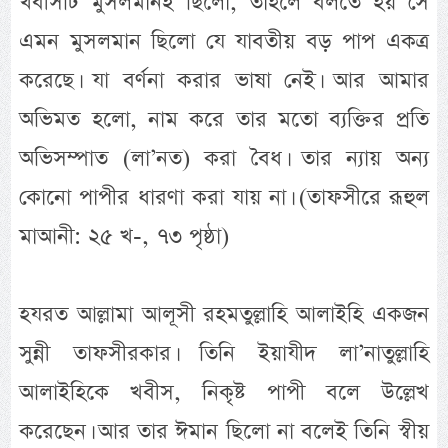
খবীসটি মুসলমানই ছিলো, তাহলে বলতে হয় সে
এমন মুসলমান ছিলো যে যাবতীয় বড় পাপ একত্র
করেছে। যা বর্ণনা করার ভাষা নেই। আর আমার
অভিমত হলো, নাম করে তার মতো ব্যক্তির প্রতি
অভিসম্পাত (লা’নত) করা বৈধ। তার ন্যায় অন্য
কোনো পাপীর ধারণা করা যায় না। (তাফসীরে রূহুল
মাআনী: ২৫ খ-, ৭৩ পৃষ্ঠা)
হযরত আল্লামা আলূসী রহমতুল্লাহি আলাইহি একজন
সুন্নী তাফসীরকার। তিনি ইয়াযীদ লা’নাতুল্লাহি
আলাইহিকে খবীস, নিকৃষ্ট পাপী বলে উল্লেখ
করেছেন। আর তার ঈমান ছিলো না বলেই তিনি স্বীয়