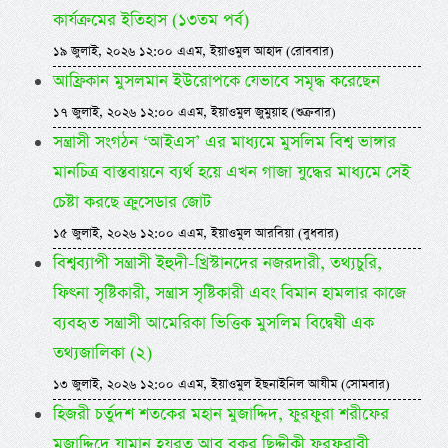
কার্যক্রমের ইতিহাস (১৩তম পর্ব)
১৯ জুলাই, ২০২৬ ১২:০০ এএম, ইয়াওমুল আহাদ (রোববার)
আফ্রিকান মুসলমান ইউরোপকে যেভাবে সমৃদ্ধ করেছেন
১৭ জুলাই, ২০২৬ ১২:০০ এএম, ইয়াওমুল জুমুয়াহ (শুক্রবার)
সন্ত্রাসী সংগঠন ‘আইএস’ এর মাধ্যমে মুসলিম বিশ্ব ভাঙ্গার
মানচিত্র বাস্তবায়নে ব্যর্থ হয়ে এখন গাজা যুদ্ধের মাধ্যমে সেই
চেষ্টা করছে ক্রুসেডার জোট
১৫ জুলাই, ২০২৬ ১২:০০ এএম, ইয়াওমুল আরবিয়া (বুধবার)
বিশ্বব্যাপী সন্ত্রাসী ইহুদী-খ্রিস্টানদের নজরদারী, তথ্যচুরি,
ফিৎনা সৃষ্টিকারী, সন্ত্রাস সৃষ্টিকারী এবং বিমান হামলার কাজে
ব্যবহৃত সন্ত্রাসী আমেরিকা ভিত্তিক মুসলিম বিদ্বেষী এক
তথ্যজালিকা (২)
১৩ জুলাই, ২০২৬ ১২:০০ এএম, ইয়াওমুল ইছনাইনিল আযীম (সোমবার)
হিজরী চর্তুদশ শতকের মহান মুজাদ্দিদ, ফুরফুরা শরীফের
মুজাদ্দিদে যামান হযরত আবূ বকর ছিদ্দীক্বী ফুরফুরাবী