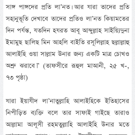
সাঙ্গ পাঙ্গদের প্রতি লা’নত। আর যারা তাদের প্রতি
সহানুভূতি দেখাবে তাদের প্রতিও লা’নত কিয়ামতের
দিন পর্যন্ত, যতদিন হযরত আবূ আব্দুল্লাহ সাইয়্যিদুনা
ইমামুছ ছালিছ মিন আহলি বাইতি রসূলিল্লাহ ছল্লাল্লাহু
আলাইহি ওয়া সাল্লাম উনার জন্য একটি মাত্র চোখও
অশ্রু ঝরাবে।” (তাফসীরে রূহুল মাআনী, ২৫ খ-,
৭৩ পৃষ্ঠা)
যারা ইয়াযীদ লা’নাতুল্লাহি আলাইহিকে ইতিহাসের
নিপীড়িত ব্যক্তি বলে তার সাফাই গাইছে তারাও
আল্লামা আলূসী রহমতুল্লাহি আলাইহি উনার মতে