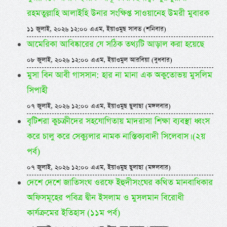
রহমতুল্লাহি আলাইহি উনার সংক্ষিপ্ত সাওয়ানেহ উমরী মুবারক
১১ জুলাই, ২০২৬ ১২:০০ এএম, ইয়াওমুছ সাবত (শনিবার)
আমেরিকা আবিষ্কারের যে সঠিক তথ্যটি আড়াল করা হয়েছে
০৮ জুলাই, ২০২৬ ১২:০০ এএম, ইয়াওমুল আরবিয়া (বুধবার)
মুসা বিন আবী গাসসান: হার না মানা এক অকুতোভয় মুসলিম
সিপাহী
০৭ জুলাই, ২০২৬ ১২:০০ এএম, ইয়াওমুছ ছুলাছা (মঙ্গলবার)
বৃটিশরা কুচক্রীদের সহযোগিতায় মাদরাসা শিক্ষা ব্যবস্থা ধ্বংস
করে চালু করে সেক্যুলার নামক নাস্তিক্যবাদী সিলেবাস। (২য়
পর্ব)
০৭ জুলাই, ২০২৬ ১২:০০ এএম, ইয়াওমুছ ছুলাছা (মঙ্গলবার)
দেশে দেশে জাতিসংঘ ওরফে ইহুদীসংঘের কথিত মানবাধিকার
অফিসমূহের পবিত্র দ্বীন ইসলাম ও মুসলমান বিরোধী
কার্যক্রমের ইতিহাস (১১ম পর্ব)