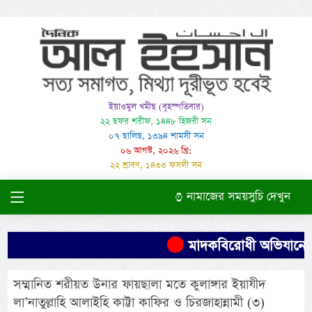
ইয়াওমুল খমীছ (বৃহস্পতিবার)
২২ ছফর শরীফ, ১৪৪৮ হিজরী সন
০৭ ছালিছ, ১৩৯৪ শামসী সন
০৬ আগস্ট, ২০২৬ খ্রি:
২২ শ্রাবণ, ১৪৩৩ ফসলী সন
নামাজের সময়সুচি দেখুন
মাদকবিরোধী অভিযানে এক ব
সম্মানিত শরীয়ত উনার ফায়ছালা মতে কুলাঙ্গার ইয়াযীদ
লা’নাতুল্লাহি আলাইহি কাট্টা কাফির ও চিরজাহান্নামী (৩)