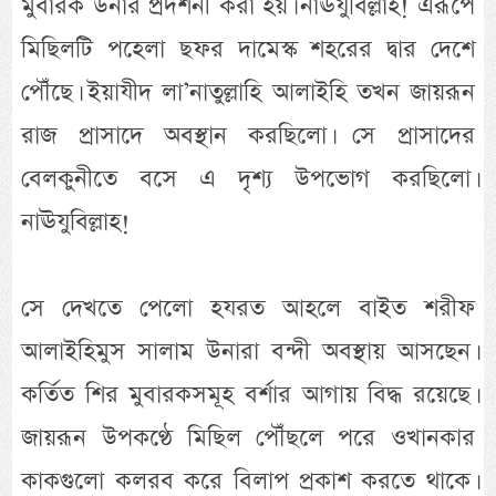
মুবারক উনার প্রদর্শনী করা হয়। নাঊযুবিল্লাহ! এরূপে
মিছিলটি পহেলা ছফর দামেস্ক শহরের দ্বার দেশে
পৌঁছে। ইয়াযীদ লা’নাতুল্লাহি আলাইহি তখন জায়রূন
রাজ প্রাসাদে অবস্থান করছিলো। সে প্রাসাদের
বেলকুনীতে বসে এ দৃশ্য উপভোগ করছিলো।
নাঊযুবিল্লাহ!
সে দেখতে পেলো হযরত আহলে বাইত শরীফ
আলাইহিমুস সালাম উনারা বন্দী অবস্থায় আসছেন।
কর্তিত শির মুবারকসমূহ বর্শার আগায় বিদ্ধ রয়েছে।
জায়রূন উপকণ্ঠে মিছিল পৌঁছলে পরে ওখানকার
কাকগুলো কলরব করে বিলাপ প্রকাশ করতে থাকে।