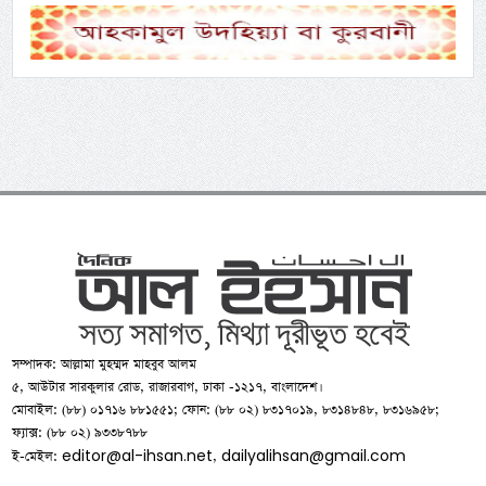
সম্পাদক: আল্লামা মুহম্মদ মাহবুব আলম
৫, আউটার সারকুলার রোড, রাজারবাগ, ঢাকা -১২১৭, বাংলাদেশ।
মোবাইল: (৮৮) ০১৭১৬ ৮৮১৫৫১; ফোন: (৮৮ ০২) ৮৩১৭০১৯, ৮৩১৪৮৪৮, ৮৩১৬৯৫৮;
ফ্যাক্স: (৮৮ ০২) ৯৩৩৮৭৮৮
editor@al-ihsan.net
dailyalihsan@gmail.com
ই-মেইল:
,