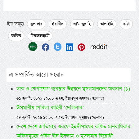
ট্যাগসমূহঃ
কুলাঙ্গার
ইয়াযীদ
লা’নাতুল্লাহি
আলাইহি
কাট্টা
কাফির
চিরজাহান্নামী
এ সম্পর্কিত আরো সংবাদ
ডাক ও যোগাযোগ ব্যবস্থার উন্নয়নে মুসলমানদের অবদান (১)
৩১ জুলাই, ২০২৬ ১২:০০ এএম, ইয়াওমুল জুমুয়াহ (শুক্রবার)
উসমানীয় গেরিলা বাহিনী ‘দেলিলার’
২৪ জুলাই, ২০২৬ ১২:০০ এএম, ইয়াওমুল জুমুয়াহ (শুক্রবার)
দেশে দেশে জাতিসংঘ ওরফে ইহুদীসংঘের কথিত মানবাধিকার
অফিসমূহের পবিত্র দ্বীন ইসলাম ও মুসলমান বিরোধী