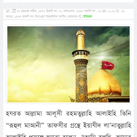
,
১৩ মুহররম শরীফ, ১৪৪৮ হিজরী সন, ৩০ আউওয়াল, ১৩৯৪ শামসী সন , ২৯ জুন, ২০২৬ খ্রি:, ১৫
আষাঢ়, ১৪৩৩ ফসলী সন, ইয়াওমুল ইছনাইনিল আযীম (সোমবার)
ইতিহাস
হযরত আল্লামা আলূসী রহমতুল্লাহি আলাইহি তিনি
“রূহুল মাআনী” তাফসীর গ্রন্থে ইয়াযীদ লা’নাতুল্লাহি