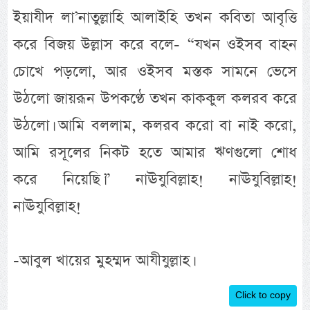
ইয়াযীদ লা’নাতুল্লাহি আলাইহি তখন কবিতা আবৃত্তি
করে বিজয় উল্লাস করে বলে- “যখন ওইসব বাহন
চোখে পড়লো, আর ওইসব মস্তক সামনে ভেসে
উঠলো জায়রূন উপকণ্ঠে তখন কাককুল কলরব করে
উঠলো। আমি বললাম, কলরব করো বা নাই করো,
আমি রসূলের নিকট হতে আমার ঋণগুলো শোধ
করে নিয়েছি।” নাঊযুবিল্লাহ! নাঊযুবিল্লাহ!
নাঊযুবিল্লাহ!
-আবুল খায়ের মুহম্মদ আযীযুল্লাহ।
Click to copy