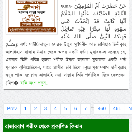
হয়েছে- عَنْ حَضْرَتْ اُمِّ الْمُوْمِنِيْنَ
الثَّالِثَةِ الصِّدِّيْقَةِ عَلَيْهَا السَّلَامُ
اَنَّهَا كَانَتْ قَدْ اِتَّخَذْتُ عَلٰى
سَهْوَةٍ لَّهَا سِتْرًا فِيْهِ تَمَاثِيْلُ
فَهَتَكَهُ النَّبِىُّ صَلَّى اللهُ عَلَيْهِ
وَسَلَّمَ অর্থ: সাইয়্যিদাতুনা হযরত উম্মুল মু’মিনীন আছ ছালিছাহ ছিদ্দীক্বাহ
আলাইহাস সালাম উনার থেকে অপর একটি বর্ণনা মুবারক-এ এসেছে যে,
একবার তিনি পবিত্র হুজরা শরীফ উনার জানালা মুবারকে একটি পর্দা
মুবারক ঝুলিয়েছিলেন, যাতে প্রাণীর ছবি ছিলো। নূরে মুজাসসাম হাবীবুল্লাহ
হুযূর পাক ছল্লাল্লাহু আলাইহি ওয়া সাল্লাম তিনি পর্দাটিকে ছিঁড়ে ফেললেন।
বাকি অংশ পড়ুন...
(মিশ�
...
Prev
1
2
3
4
5
6
7
460
461
N
রাজারবাগ শরীফ থেকে প্রকাশিত কিতাব