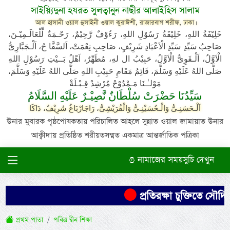
সাইয়্যিদুনা হযরত সুলত্বানুন নাছীর আলাইহিস সালাম
আল হাসানী ওয়াল হুসাইনী ওয়াল কুরাঈশী, রাজারবাগ শরীফ, ঢাকা।
خَلِيْفَةُ اللهِ، خَلِيْفَةُ رَسُوْلِ اللهِ، رَءُوْفٌ رَّحِيْمٌ، رَحْـمَةٌ لِّلْعَالَـمِيْـنَ،
صَاحِبُ سَيِّدِ سَيِّدِ الْاَعْيَادِ شَرِيْفٍ، صَاحِبِ نِعْمَتْ، اَلسَّفَّا حُ، اَلْـجَبَّارِىُّ
الْاَوَّلُ، اَلْـقَوِىُّ الْاَوَّلُ، حَبِيْبُ ال لهِ، مُطَهِّرٌ، اَهْلُ بَــيْتِ رَسُوْلِ اللهِ
صَلَّى اللهُ عَلَيْهِ وَسَلَّمَ، قَائِمُ مَقَامِ حَبِيْبِ اللهِ صَلَّى اللهُ عَلَيْهِ وَسَلَّمَ،
مَوْلـٰـنَا مَـمْدُوْحْ مُرْشِدْ قِـبْـلَةْ
سَيِّدُنَا حَضْرَتْ سُلْطَانٌ نَّصِيْـرٌ عَلَيْهِ السَّلَامُ
اَلْـحَسَنِـىُّ وَالْـحُسَيْنِـىُّ وَالْقُرَيْشِىُّ، رَاجَارْبَاغُ شَرِيْفٌ، دَاكَا
উনার মুবারক পৃষ্ঠপোষকতায় পরিচালিত আহলে সুন্নাত ওয়াল জামায়াত উনার
আক্বীদায় প্রতিষ্ঠিত শরীয়তসম্মত একমাত্র আন্তর্জাতিক পত্রিকা
নামাজের সময়সুচি দেখুন
প্রতিরক্ষা চুক্তিতে সৌদির 
প্রথম পাতা
পবিত্র দ্বীন শিক্ষা