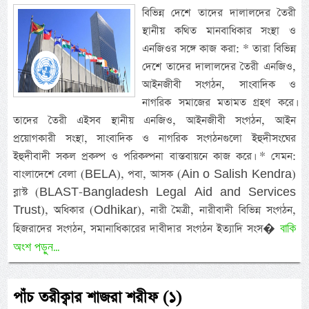
বিভিন্ন দেশে তাদের দালালদের তৈরী
স্থানীয় কথিত মানবাধিকার সংস্থা ও
এনজিওর সঙ্গে কাজ করা: * তারা বিভিন্ন
দেশে তাদের দালালদের তৈরী এনজিও,
আইনজীবী সংগঠন, সাংবাদিক ও
নাগরিক সমাজের মতামত গ্রহণ করে।
তাদের তৈরী এইসব স্থানীয় এনজিও, আইনজীবী সংগঠন, আইন
প্রয়োগকারী সংস্থা, সাংবাদিক ও নাগরিক সংগঠনগুলো ইহুদীসংঘের
ইহুদীবাদী সকল প্রকল্প ও পরিকল্পনা বাস্তবায়নে কাজ করে। * যেমন:
বাংলাদেশে বেলা (BELA), পবা, আসক (Ain o Salish Kendra)
ব্লাস্ট (BLAST-Bangladesh Legal Aid and Services
Trust), অধিকার (Odhikar), নারী মৈত্রী, নারীবাদী বিভিন্ন সংগঠন,
বাকি
হিজরাদের সংগঠন, সমানাধিকারের দাবীদার সংগঠন ইত্যাদি সংস�
অংশ পড়ুন...
পাঁচ তরীক্বার শাজরা শরীফ (১)