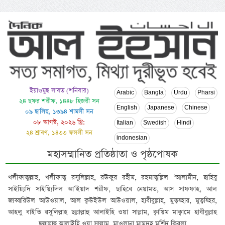
ইয়াওমুছ সাবত (শনিবার)
Arabic
Bangla
Urdu
Pharsi
২৪ ছফর শরীফ, ১৪৪৮ হিজরী সন
English
Japanese
Chinese
০৯ ছালিছ, ১৩৯৪ শামসী সন
০৮ আগস্ট, ২০২৬ খ্রি:
Italian
Swedish
Hindi
২৪ শ্রাবণ, ১৪৩৩ ফসলী সন
indonesian
মহাসম্মানিত প্রতিষ্ঠাতা ও পৃষ্ঠপোষক
খলীফাতুল্লাহ, খলীফাতু রসূলিল্লাহ, রঊফুর রহীম, রহমাতুল্লিল ‘আলামীন, ছাহিবু
সাইয়্যিদি সাইয়্যিদিল আ’ইয়াদ শরীফ, ছাহিবে নেয়ামত, আস সাফফাহ, আল
জাব্বারিউল আউওয়াল, আল ক্বউইউল আউওয়াল, হাবীবুল্লাহ, মুত্বহ্হার, মুত্বহ্হির,
আহলু বাইতি রসূলিল্লাহ ছল্লাল্লাহু আলাইহি ওয়া সাল্লাম, ক্বায়িম মাক্বামে হাবীবুল্লাহ
ছল্লাল্লাহু আলাইহি ওয়া সাল্লাম, মাওলানা মামদূহ মুর্শিদ ক্বিবলা