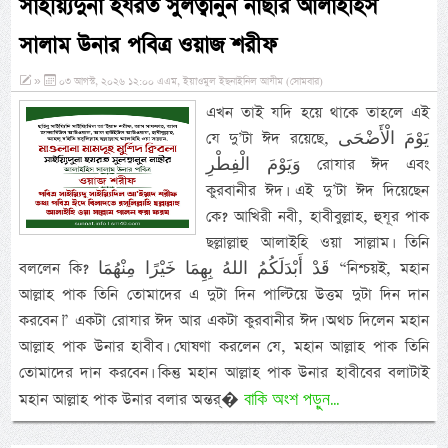
সাইয়্যিদুনা হযরত সুলত্বানুন নাছীর আলাইহিস
সালাম উনার পবিত্র ওয়াজ শরীফ
»
০৩ আগস্ট, ২০২৬ ১২:০০ এএম, ইয়াওমুল ইছনাইনিল আযীম (সোমবার)
এখন তাই যদি হয়ে থাকে তাহলে এই
যে দু’টা ঈদ রয়েছে, يَوْمَ الْأَضْحَى
وَيَوْمَ الْفِطْرِ রোযার ঈদ এবং
কুরবানীর ঈদ। এই দু’টা ঈদ দিয়েছেন
কে? আখিরী নবী, হাবীবুল্লাহ, হুযূর পাক
ছল্লাল্লাহু আলাইহি ওয়া সাল্লাম। তিনি
বললেন কি? قَدْ أَبْدَلَكُمُ اللهُ بِهِمَا خَيْرًا مِنْهُمَا “নিশ্চয়ই, মহান
আল্লাহ পাক তিনি তোমাদের এ দুটা দিন পাল্টিয়ে উত্তম দুটা দিন দান
করবেন।” একটা রোযার ঈদ আর একটা কুরবানীর ঈদ। অথচ দিলেন মহান
আল্লাহ পাক উনার হাবীব। ঘোষণা করলেন যে, মহান আল্লাহ পাক তিনি
তোমাদের দান করবেন। কিন্তু মহান আল্লাহ পাক উনার হাবীবের বলাটাই
বাকি অংশ পড়ুন...
মহান আল্লাহ পাক উনার বলার অন্তর্�