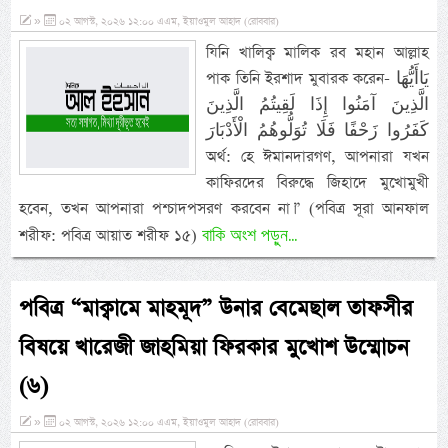
»
০২ আগস্ট, ২০২৬ ১২:০০ এএম, ইয়াওমুল আহাদ (রোববার)
যিনি খালিক্ব মালিক রব মহান আল্লাহ
পাক তিনি ইরশাদ মুবারক করেন- يَاأَيُّهَا
الَّذِينَ آمَنُوا إِذَا لَقِيتُمُ الَّذِينَ
كَفَرُوا زَحْفًا فَلَا تُوَلُّوهُمُ الْأَدْبَارَ
অর্থ: হে ঈমানদারগণ, আপনারা যখন
কাফিরদের বিরুদ্ধে জিহাদে মুখোমুখী
হবেন, তখন আপনারা পশ্চাদপসরণ করবেন না।” (পবিত্র সূরা আনফাল
বাকি অংশ পড়ুন...
শরীফ: পবিত্র আয়াত শরীফ ১৫)
পবিত্র “মাক্বামে মাহমূদ” উনার বেমেছাল তাফসীর
বিষয়ে খারেজী জাহমিয়া ফিরকার মুখোশ উম্মোচন
(৬)
»
০২ আগস্ট, ২০২৬ ১২:০০ এএম, ইয়াওমুল আহাদ (রোববার)