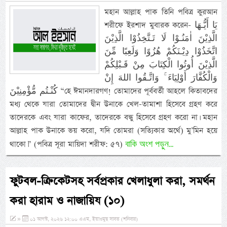
মহান আল্লাহ পাক তিনি পবিত্র কুরআন
শরীফে ইরশাদ মুবারক করেন- يَا أَيُّـهَا
الَّذِيْنَ اٰمَنُـوْا لَا تَـتَّخِذُوْا الَّذِيْنَ
اتَّخَذُوْا دِيْـنَكُمْ هُزُوًا وَلَعِبًا مِّنَ
الَّذِيْنَ أُوتُوا الْكِتَابَ مِنْ قَـبْلِكُمْ
وَالْكُفَّارَ أَوْلِيَاءَ ۚ وَاتَّـقُوا اللهَ إِنْ
كُنْـتُم مُّؤْمِنِيْنَ “হে ঈমানদারগণ! তোমাদের পূর্ববর্তী আহলে কিতাবদের
মধ্য থেকে যারা তোমাদের দ্বীন উনাকে খেল-তামাশা হিসেবে গ্রহণ করে
তাদেরকে এবং যারা কাফের, তাদেরকে বন্ধু হিসেবে গ্রহণ করো না। মহান
আল্লাহ পাক উনাকে ভয় করো, যদি তোমরা (সত্যিকার অর্থে) মু’মিন হয়ে
বাকি অংশ পড়ুন...
থাকো।” (পবিত্র সূরা মায়িদা শরীফ: ৫৭)
ফুটবল-ক্রিকেটসহ সর্বপ্রকার খেলাধুলা করা, সমর্থন
করা হারাম ও নাজায়িয (১০)
»
০১ আগস্ট, ২০২৬ ১২:০০ এএম, ইয়াওমুছ সাবত (শনিবার)