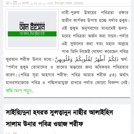
»
০২ আগস্ট, ২০২৬ ১২:০০ এএম, ইয়াওমুল আহাদ (রোববার)
নারী-পুরুষ উভয়ের পবিত্রতা রক্ষার
অতীব কার্যকর উপায় হচ্ছে পর্দার হুকুম।
এই হুকুম অনুসরণের মাধ্যমেই হৃদয়-
মনের পবিত্রতা অর্জন করা সম্ভব। পর্দার
এই সুফলের কথা স্বয়ং মহান আল্লাহ
পাক তিনি নিজেই ঘোষণা করেছেন পবিত্র
কুরআন শরীফ উনার মধ্যে। ذَلِكُمْ أَطْهَرُ لِقُلُوبِكُمْ وَقُلُوبِهِنَّ অর্থ:
“পর্দার হুকুম তোমাদের ও তাদের অন্তরের জন্য অধিকতর পবিত্রতার
কারণ। (পবিত্র সূরা আহযাব শরীফ: পবিত্র আয়াত শরীফ ৫৩) অর্থাৎ
মানবসমাজকে পবিত্র ও পঙ্কিলতামুক্ত রাখতে পর্দার কোনো বিকল্প নেই।
বাকি অংশ পড়ুন...
সাইয়্যিদুনা হযরত সুলত্বানুন নাছীর আলাইহিস
সালাম উনার পবিত্র ওয়াজ শরীফ