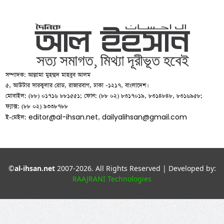
সম্পাদক: আল্লামা মুহম্মদ মাহবুব আলম
৫, আউটার সারকুলার রোড, রাজারবাগ, ঢাকা -১২১৭, বাংলাদেশ।
মোবাইল: (৮৮) ০১৭১৬ ৮৮১৫৫১; ফোন: (৮৮ ০২) ৮৩১৭০১৯, ৮৩১৪৮৪৮, ৮৩১৬৯৫৮;
ফ্যাক্স: (৮৮ ০২) ৯৩৩৮৭৮৮
editor@al-ihsan.net
dailyalihsan@gmail.com
ই-মেইল:
,
©
al-ihsan.net
2007-2026. All Rights Reserved | Developed by:
RAAJRANI Technologies