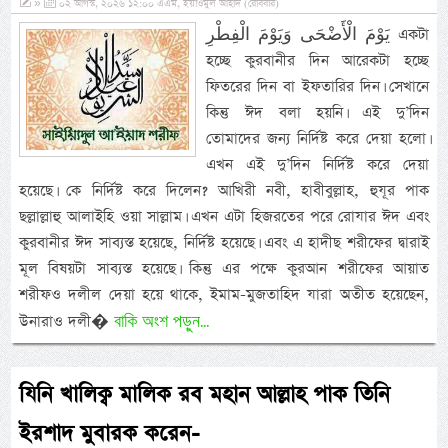
»
০২ আগস্ট, ২০২৬ ১২:০০ এএম, ইয়াওমুল আহাদ (রোববার)
يَوْمَ الْأَضْحَى وَيَوْمَ الْفِطْرِ একটা
হচ্ছে কুরবানীর দিন আরেকটা হচ্ছে
ফিতরের দিন বা ইফতারির দিন। সেখানে
কিন্তু ঈদ বলা হয়নি। এই দু’দিন
তোমাদের জন্য নির্দিষ্ট করে দেয়া হলো।
এখন এই দু’দিন নির্দিষ্ট করে দেয়া
হয়েছে। কে নির্দিষ্ট করে দিলেন? আখিরী নবী, হাবীবুল্লাহ, হুযূর পাক
ছল্লাল্লাহু আলাইহি ওয়া সাল্লাম। এখন এটা হিজরতের পরে রোযার ঈদ এবং
কুরবানীর ঈদ সাব্যস্ত হয়েছে, নির্দিষ্ট হয়েছে। এবং এ হাদীছ শরীফের দ্বারাই
মূল বিষয়টা সাব্যস্ত হয়েছে। কিন্তু এর পক্ষে কুরআন শরীফের আয়াত
শরীফও দলীল দেয়া হয়ে থাকে, ইমাম-মুজতাহিদ যারা অতীত হয়েছেন,
বাকি অংশ পড়ুন...
উনারাও দলী�
যিনি খালিক্ব মালিক রব মহান আল্লাহ পাক তিনি
ইরশাদ মুবারক করেন-