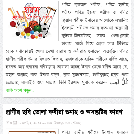
পবিত্র কুরআন শরীফ, পবিত্র হাদীছ
শরীফ পবিত্র ইজমা শরীফ ও পবিত্র
ক্বিয়াস শরীফ উনাদের আলোকে সম্মানিত
ইসলামী শরীয়ত উনার ফতওয়া অনুযায়ী
ফুটবল-ক্রিকেটসহ সমস্ত খেলাধুলাই
হারাম। মাঠে গিয়ে হোক আর টিভিতে
হোক সর্বাবস্থায়ই খেলা দেখা হারাম ও কবীরাহ গুনাহের অন্তর্ভুক্ত। পবিত্র
হাদীছ শরীফ উনার বিখ্যাত কিতাব, মুস্তাদরাকে হাকিম শরীফে বর্ণিত আছে,
হযরত আবু হুরায়রা রদ্বিয়াল্লাহু তায়ালা আনহু উনার থেকে বর্ণিত আছে যে,
মহান আল্লাহ পাক উনার রসূল, নূরে মুজাসসাম, হাবীবুল্লাহ হুযূর পাক
ছল্লাল্লাহু আলাইহি ওয়া সাল্লাম তিনি ইরশাদ মুবারক করেন- كُلُّ لَعِب
বাকি অংশ পড়ুন...
প্রাণীর ছবি তোলা কবীরা গুনাহ ও অসন্তুষ্টির কারণ
»
০১ আগস্ট, ২০২৬ ১২:০০ এএম, ইয়াওমুছ সাবত (শনিবার)
পবিত্র হাদীছ শরীফে ইরশাদ মুবারক