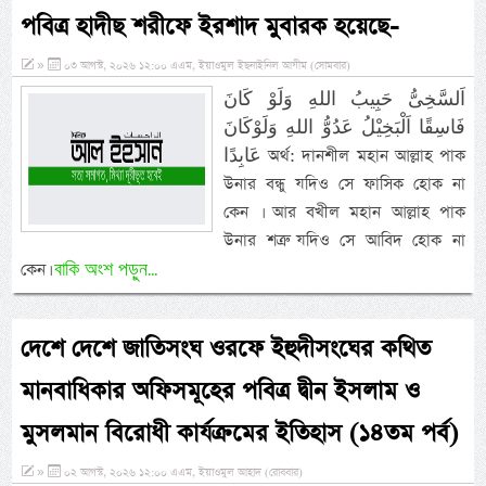
পবিত্র হাদীছ শরীফে ইরশাদ মুবারক হয়েছে-
»
০৩ আগস্ট, ২০২৬ ১২:০০ এএম, ইয়াওমুল ইছনাইনিল আযীম (সোমবার)
اَلسَّخِىُّ حَبِيبُ اللهِ وَلَوْ كَانَ
فَاسِقًا اَلْبَخِيْلُ عَدُوُّ اللهِ وَلَوْكَانَ
عَابِدًا অর্থ: দানশীল মহান আল্লাহ পাক
উনার বন্ধু যদিও সে ফাসিক হোক না
কেন । আর বখীল মহান আল্লাহ পাক
উনার শত্রু যদিও সে আবিদ হোক না
বাকি অংশ পড়ুন...
কেন।
দেশে দেশে জাতিসংঘ ওরফে ইহুদীসংঘের কথিত
মানবাধিকার অফিসমূহের পবিত্র দ্বীন ইসলাম ও
মুসলমান বিরোধী কার্যক্রমের ইতিহাস (১৪তম পর্ব)
»
০২ আগস্ট, ২০২৬ ১২:০০ এএম, ইয়াওমুল আহাদ (রোববার)