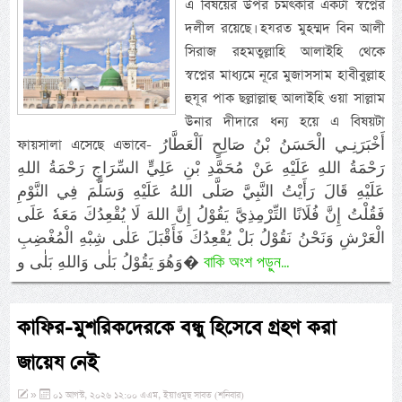
এ বিষয়ের উপর চমৎকার একটা স্বপ্নের
দলীল রয়েছে। হযরত মুহম্মদ বিন আলী
সিরাজ রহমতুল্লাহি আলাইহি থেকে
স্বপ্নের মাধ্যমে নূরে মুজাসসাম হাবীবুল্লাহ
হুযূর পাক ছল্লাল্লাহু আলাইহি ওয়া সাল্লাম
উনার দীদারে ধন্য হয়ে এ বিষয়টা
ফায়সালা এসেছে এভাবে- أَخْبَرَنِـي الْحَسَنُ بْنُ صَالِحٍ اَلْعَطَّارُ
رَحْمَةُ اللهِ عَلَيْهِ عَنْ مُحَمَّدِ بْنِ عَلِيٍّ السِّرَاجِ رَحْمَةُ اللهِ
عَلَيْهِ قَالَ رَأَيْتُ النَّبِيَّ صَلَّى اللهُ عَلَيْهِ وَسَلَّمَ فِي النَّوْمِ
فَقُلْتُ إِنَّ فُلَانًا التِّرْمِذِيَّ يَقُوْلُ إِنَّ اللهَ لَا يُقْعِدُكَ مَعَهٗ عَلَى
الْعَرْشِ وَنَحْنُ نَقُوْلُ بَلْ يُقْعِدُكَ فَأَقْبَلَ عَلٰى شِبْهِ الْمُغْضِبِ
বাকি অংশ পড়ুন...
وَهُوَ يَقُوْلُ بَلٰى وَاللهِ بَلٰى و�
কাফির-মুশরিকদেরকে বন্ধু হিসেবে গ্রহণ করা
জায়েয নেই
»
০১ আগস্ট, ২০২৬ ১২:০০ এএম, ইয়াওমুছ সাবত (শনিবার)