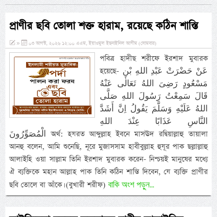
প্রাণীর ছবি তোলা শক্ত হারাম, রয়েছে কঠিন শাস্তি
»
০৩ আগস্ট, ২০২৬ ১২:০০ এএম, ইয়াওমুল ইছনাইনিল আযীম (সোমবার)
পবিত্র হাদীছ শরীফে ইরশাদ মুবারক
হয়েছে- عَنْ حَضْرَتْ عَبْدِ اللهِ بْنِ
مَسْعُودٍ رَضِىَ اللهُ تَعَالٰى عَنْهُ
قَالَ سَمِعْتُ رَسُولَ اللهِ صَلَّى
اللهُ عَلَيْهِ وَسَلَّمَ يَقُولُ اِنَّ أَشَدَّ
النَّاسِ عَذَابًا عِنْدَ اللهِ
الْمُصَوِّرُونَ অর্থ: হযরত আব্দুল্লাহ ইবনে মাসঊদ রদ্বিয়াল্লাহু তায়ালা
আনহু বলেন, আমি শুনেছি, নূরে মুজাসসাম হাবীবুল্লাহ হুযূর পাক ছল্লাল্লাহু
আলাইহি ওয়া সাল্লাম তিনি ইরশাদ মুবারক করেন- নিশ্চয়ই মানুষের মধ্যে
ঐ ব্যক্তিকে মহান আল্লাহ পাক তিনি কঠিন শাস্তি দিবেন, যে ব্যক্তি প্রাণীর
বাকি অংশ পড়ুন...
ছবি তোলে বা আঁকে। (বুখারী শরীফ)