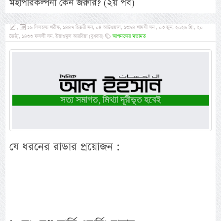
মহাপরিকল্পনা কেন জরুরি? (২য় পর্ব)
,
১৬ যিলহজ্জ শরীফ, ১৪৪৭ হিজরী সন, ০৪ আউওয়াল, ১৩৯৪ শামসী সন , ০৩ জুন, ২০২৬ খ্রি:, ২০
জৈষ্ঠ্য, ১৪৩৩ ফসলী সন, ইয়াওমুল আরবিয়া (বুধবার)
আপনাদের মতামত
যে ধরনের রাডার প্রয়োজন :