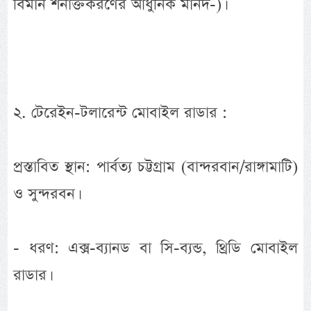
বিমান শনাক্তকরণের আধুনিক মানদ-)।
২. টেরেইন-টলারেন্ট মোবাইল রাডার :
প্রস্তাবিত স্থান: পার্বত্য চট্টগ্রাম (বান্দরবান/রাঙ্গামাটি)
ও সুন্দরবন।
- ধরণ: এক্স-ব্যানড বা সি-ব্যন্ড, থ্রিডি মোবাইল
রাডার।