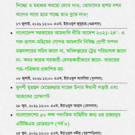
দিচ্ছো ও মহব্বত করছো দেখে নাও; তোমাদের হাশর নশর
কাদের সাথে হতে যাচ্ছে তাও বুঝে নাও!
১৭ জুলাই, ২০২৬ ১২:০০ এএম, ইয়াওমুল জুমুয়াহ (শুক্রবার)
বাংলাদেশ সরকারের আমদানি নীতি আদেশ ২০২১-২৪’- এ
গরু-ছাগল-মহিষের গোশত আমদানি নিষিদ্ধ। প্রাণী সম্পদ
মন্ত্রনালয়ের সচিব জানে না, অধিদপ্তরের ট্রেড পরিচালক জানে
না- অথচ ভারত সরকারী-বেসরকারীভাবে জানে- ভারতের
পত্র-পত্রিকায় প্রকাশিত হয়-
০৮ জুলাই, ২০২৬ ১২:০০ এএম, ইয়াওমুল আরবিয়া (বুধবার)
মুনশী মুহম্মদ মেহেরুল্লাহ সাহেব উনার ঈমানী লড়াই এবং
আজকের প্রেক্ষাপট
২৮ জুন, ২০২৬ ১২:০০ এএম, ইয়াওমুল আহাদ (রোববার)
বাংলাদেশের ৫০ লক্ষ পদাতিক বাহিনীর জন্য ৩য় প্রজন্মের
এটিজিএম রোডম্যাপ (পর্ব ৮)
২৫ জুন, ২০২৬ ১২:০০ এএম, ইয়াওমুল খমীছ (বৃহস্পতিবার)