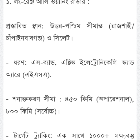
১. লং-রেঞ্জ আর্লি ওয়ার্নিং রাডার :
প্রস্তাবিত স্থান: উত্তর-পশ্চিম সীমান্ত (রাজশাহী/
চাঁপাইনবাবগঞ্জ) ও সিলেট।
- ধরণ: এস-ব্যান্ড, এক্টিভ ইলেট্রোনিকেলি স্ক্যান্ড
অ্যারে (এইএসএ).
- শনাক্তকরণ সীমা : ৪৫০ কিমি (অপারেশনাল),
৮০০ কিমি (সর্বোচ্চ)।
- টার্গেট ট্র্যাকিং: এক সাথে ১০০০+ লক্ষ্যবস্তু