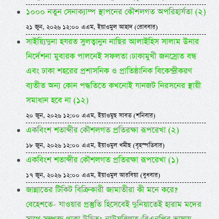
১০০০ নতুন সেনাক্যাম্প স্থাপনের কৌশলগত অপরিহার্যতা (২)
২১ জুন, ২০২৬ ১২:০০ এএম, ইয়াওমুল আহাদ (রোববার)
সাইয়্যিদুনা হযরত সুলত্বানুন নাছির আলাইহিস সালাম উনার
নির্দেশনা মুবারক পালনেই সফলতা। ঢাকামুখী জনস্রোত বন্ধ
এবং ঢাকা শহরের প্রশাসনিক ও প্রাতিষ্ঠানিক বিকেন্দ্রীকরণ
ব্যতীত অন্য কোন পদ্ধতিতে কখনোই যানজট নিরসনের স্থায়ী
সমাধান হবে না (১২)
২০ জুন, ২০২৬ ১২:০০ এএম, ইয়াওমুছ সাবত (শনিবার)
একবিংশ শতাব্দীর কৌশলগত প্রতিরক্ষা রূপরেখা (২)
১৮ জুন, ২০২৬ ১২:০০ এএম, ইয়াওমুল খমীছ (বৃহস্পতিবার)
একবিংশ শতাব্দীর কৌশলগত প্রতিরক্ষা রূপরেখা (১)
১৭ জুন, ২০২৬ ১২:০০ এএম, ইয়াওমুল আরবিয়া (বুধবার)
জান্নাতের টিকিট বিক্রিকারী জামাতীরা কী মনে করে?
বেহেশতে- যাওয়ার প্রস্তুতি হিসেবেই দুনিয়াতেই হারাম মদের