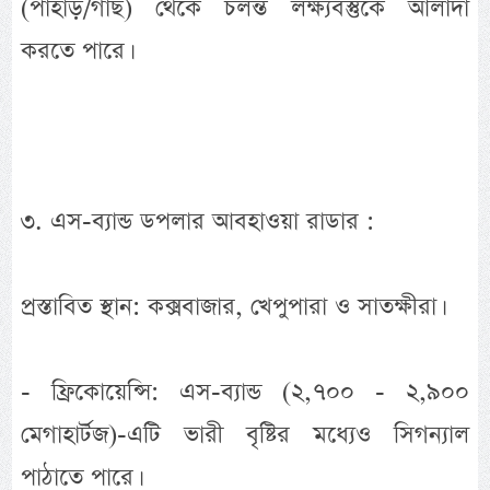
(পাহাড়/গাছ) থেকে চলন্ত লক্ষ্যবস্তুকে আলাদা
করতে পারে।
৩. এস-ব্যান্ড ডপলার আবহাওয়া রাডার :
প্রস্তাবিত স্থান: কক্সবাজার, খেপুপারা ও সাতক্ষীরা।
- ফ্রিকোয়েন্সি: এস-ব্যান্ড (২,৭০০ - ২,৯০০
মেগাহার্টজ)-এটি ভারী বৃষ্টির মধ্যেও সিগন্যাল
পাঠাতে পারে।