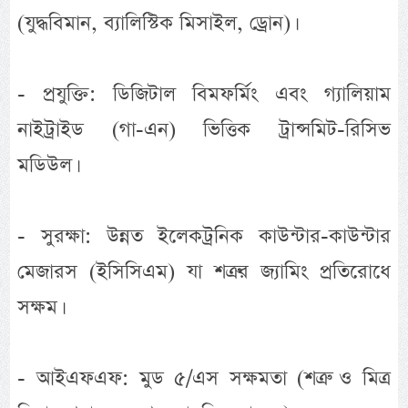
(যুদ্ধবিমান, ব্যালিস্টিক মিসাইল, ড্রোন)।
- প্রযুক্তি: ডিজিটাল বিমফর্মিং এবং গ্যালিয়াম
নাইট্রাইড (গা-এন) ভিত্তিক ট্রান্সমিট-রিসিভ
মডিউল।
- সুরক্ষা: উন্নত ইলেকট্রনিক কাউন্টার-কাউন্টার
মেজারস (ইসিসিএম) যা শত্রুর জ্যামিং প্রতিরোধে
সক্ষম।
- আইএফএফ: মুড ৫/এস সক্ষমতা (শত্রু ও মিত্র