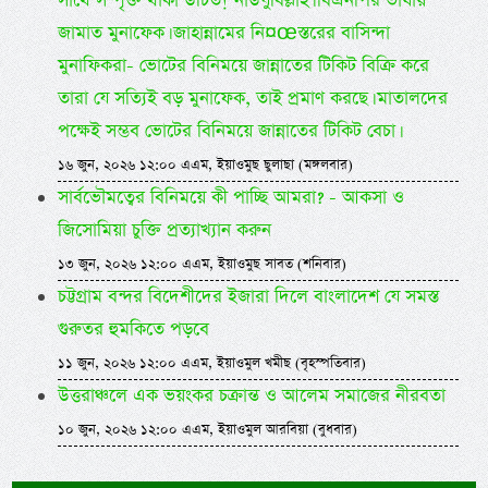
সাথে সম্পৃক্ত থাকা উচিত! নাউযুবিল্লাহ। বিএনপির ভাষায়
জামাত মুনাফেক। জাহান্নামের নি¤œস্তরের বাসিন্দা
মুনাফিকরা- ভোটের বিনিময়ে জান্নাতের টিকিট বিক্রি করে
তারা যে সত্যিই বড় মুনাফেক, তাই প্রমাণ করছে। মাতালদের
পক্ষেই সম্ভব ভোটের বিনিময়ে জান্নাতের টিকিট বেচা।
১৬ জুন, ২০২৬ ১২:০০ এএম, ইয়াওমুছ ছুলাছা (মঙ্গলবার)
সার্বভৌমত্বের বিনিময়ে কী পাচ্ছি আমরা? - আকসা ও
জিসোমিয়া চুক্তি প্রত্যাখ্যান করুন
১৩ জুন, ২০২৬ ১২:০০ এএম, ইয়াওমুছ সাবত (শনিবার)
চট্টগ্রাম বন্দর বিদেশীদের ইজারা দিলে বাংলাদেশ যে সমস্ত
গুরুতর হুমকিতে পড়বে
১১ জুন, ২০২৬ ১২:০০ এএম, ইয়াওমুল খমীছ (বৃহস্পতিবার)
উত্তরাঞ্চলে এক ভয়ংকর চক্রান্ত ও আলেম সমাজের নীরবতা
১০ জুন, ২০২৬ ১২:০০ এএম, ইয়াওমুল আরবিয়া (বুধবার)