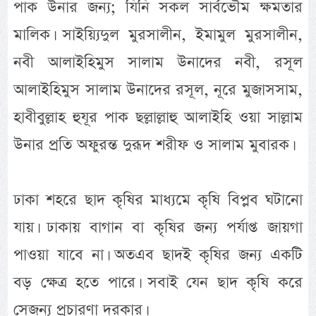
পাক উনার জন্য; যিনি সকল সার্বভৌম ক্ষমতার
মালিক। সাইয়্যিদুল মুরসালীন, ইমামুল মুরসালীন,
নবী আলাইহিমুস সালাম উনাদের নবী, রসূল
আলাইহিমুস সালাম উনাদের রসূল, নূরে মুজাসসাম,
হাবীবুল্লাহ হুযূর পাক ছল্লাল্লাহু আলাইহি ওয়া সাল্লাম
উনার প্রতি অফুরন্ত দুরূদ শরীফ ও সালাম মুবারক।
ঢাকা শহরে ছাদ কৃষির মাধ্যমে কৃষি বিপ্লব ঘটানো
যায়। ঢাকায় বাগান বা কৃষির জন্য পর্যাপ্ত জায়গা
পাওয়া যাবে না। অতএব ছাদই কৃষির জন্য একটি
বড় ক্ষেত্র হতে পারে। সবাই যেন ছাদ কৃষি করে
সেজন্য প্রচারণা দরকার।