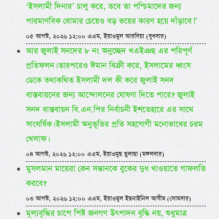
‘ইসলামী দিনার’ চালু করে, তবে তা পশ্চিমাদের জন্য
পারমাণবিক বোমার চেয়েও বড় ভয়ের কারণ হয়ে দাঁড়াবে।”
০৫ আগস্ট, ২০২৬ ১২:০০ এএম, ইয়াওমুল আরবিয়া (বুধবার)
আর জুলাই সনদের ৮ নং অনুচ্ছেদ খএইঞছ এর পরিপূর্ণ
প্রতিফলন। তারপরেও ঈমান বিক্রী করে, ইসলামের ধ্বংস
ডেকে তথাকথিত ইসলামী দল কী করে জুলাই সনদ
বাস্তবায়নের জন্য আন্দোলনের ঘোষণা দিতে পারে? জুলাই
সনদ বাস্তবায়ন বি.এন.পির নির্বাচনী ইশতেহারে এর সাথে
সাংঘর্ষিক। ইসলামী অনুভূতির প্রতি সহযোগী মনোভাবের চরম
খেলাফ।
০৪ আগস্ট, ২০২৬ ১২:০০ এএম, ইয়াওমুছ ছুলাছা (মঙ্গলবার)
মুসলমান মায়েরা কেন সন্তানকে বুকের দুধ খাওয়াতে গাফলতি
করবে?
০৩ আগস্ট, ২০২৬ ১২:০০ এএম, ইয়াওমুল ইছনাইনিল আযীম (সোমবার)
মূল্যবৃদ্ধির চাপে পিষ্ট জনগণ উৎপাদন বৃদ্ধি নয়, শুধুমাত্র