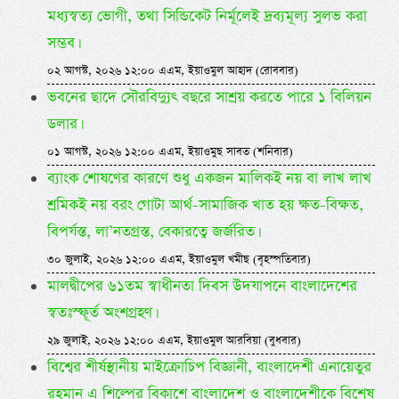
মধ্যস্বত্য ভোগী, তথা সিন্ডিকেট নির্মূলেই দ্রব্যমূল্য সুলভ করা
সম্ভব।
০২ আগস্ট, ২০২৬ ১২:০০ এএম, ইয়াওমুল আহাদ (রোববার)
ভবনের ছাদে সৌরবিদ্যুৎ বছরে সাশ্রয় করতে পারে ১ বিলিয়ন
ডলার।
০১ আগস্ট, ২০২৬ ১২:০০ এএম, ইয়াওমুছ সাবত (শনিবার)
ব্যাংক শোষণের কারণে শুধু একজন মালিকই নয় বা লাখ লাখ
শ্রমিকই নয় বরং গোটা আর্থ-সামাজিক খাত হয় ক্ষত-বিক্ষত,
বিপর্যস্ত, লা’নতগ্রস্ত, বেকারত্বে জর্জরিত।
৩০ জুলাই, ২০২৬ ১২:০০ এএম, ইয়াওমুল খমীছ (বৃহস্পতিবার)
মালদ্বীপের ৬১তম স্বাধীনতা দিবস উদযাপনে বাংলাদেশের
স্বতঃস্ফূর্ত অংশগ্রহণ।
২৯ জুলাই, ২০২৬ ১২:০০ এএম, ইয়াওমুল আরবিয়া (বুধবার)
বিশ্বের শীর্ষস্থানীয় মাইক্রোচিপ বিজ্ঞানী, বাংলাদেশী এনায়েতুর
রহমান এ শিল্পের বিকাশে বাংলাদেশ ও বাংলাদেশীকে বিশেষ