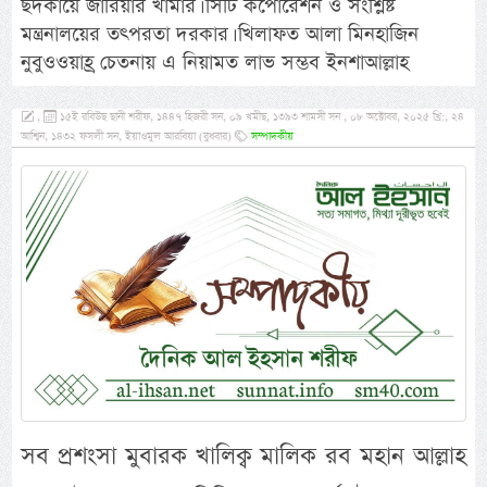
ছদকায়ে জারিয়ার খামার। সিটি কর্পোরেশন ও সংশ্লিষ্ট
মন্ত্রনালয়ের তৎপরতা দরকার। খিলাফত আলা মিনহাজিন
নুবুওওয়াহ্র চেতনায় এ নিয়ামত লাভ সম্ভব ইনশাআল্লাহ
,
১৫ই রবিউছ ছানী শরীফ, ১৪৪৭ হিজরী সন, ০৯ খমীছ, ১৩৯৩ শামসী সন , ০৮ অক্টোবর, ২০২৫ খ্রি:, ২৪
আশ্বিন, ১৪৩২ ফসলী সন, ইয়াওমুল আরবিয়া (বুধবার)
সম্পাদকীয়
সব প্রশংসা মুবারক খালিক্ব মালিক রব মহান আল্লাহ