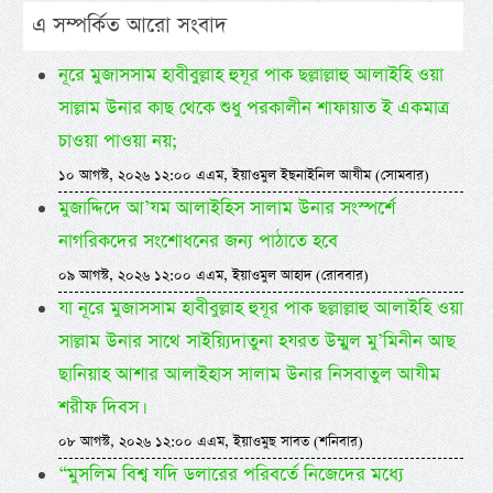
এ সম্পর্কিত আরো সংবাদ
নূরে মুজাসসাম হাবীবুল্লাহ হুযূর পাক ছল্লাল্লাহু আলাইহি ওয়া
সাল্লাম উনার কাছ থেকে শুধু পরকালীন শাফায়াত ই একমাত্র
চাওয়া পাওয়া নয়;
১০ আগস্ট, ২০২৬ ১২:০০ এএম, ইয়াওমুল ইছনাইনিল আযীম (সোমবার)
মুজাদ্দিদে আ’যম আলাইহিস সালাম উনার সংস্পর্শে
নাগরিকদের সংশোধনের জন্য পাঠাতে হবে
০৯ আগস্ট, ২০২৬ ১২:০০ এএম, ইয়াওমুল আহাদ (রোববার)
যা নূরে মুজাসসাম হাবীবুল্লাহ হুযূর পাক ছল্লাল্লাহু আলাইহি ওয়া
সাল্লাম উনার সাথে সাইয়্যিদাতুনা হযরত উম্মুল মু’মিনীন আছ
ছানিয়াহ আশার আলাইহাস সালাম উনার নিসবাতুল আযীম
শরীফ দিবস।
০৮ আগস্ট, ২০২৬ ১২:০০ এএম, ইয়াওমুছ সাবত (শনিবার)
“মুসলিম বিশ্ব যদি ডলারের পরিবর্তে নিজেদের মধ্যে