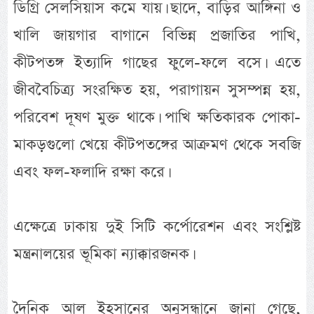
ডিগ্রি সেলসিয়াস কমে যায়। ছাদে, বাড়ির আঙ্গিনা ও
খালি জায়গার বাগানে বিভিন্ন প্রজাতির পাখি,
কীটপতঙ্গ ইত্যাদি গাছের ফুলে-ফলে বসে। এতে
জীববৈচিত্র্য সংরক্ষিত হয়, পরাগায়ন সুসম্পন্ন হয়,
পরিবেশ দূষণ মুক্ত থাকে। পাখি ক্ষতিকারক পোকা-
মাকড়গুলো খেয়ে কীটপতঙ্গের আক্রমণ থেকে সবজি
এবং ফল-ফলাদি রক্ষা করে।
এক্ষেত্রে ঢাকায় দুই সিটি কর্পোরেশন এবং সংশ্লিষ্ট
মন্ত্রনালয়ের ভূমিকা ন্যাক্কারজনক।
দৈনিক আল ইহসানের অনুসন্ধানে জানা গেছে,