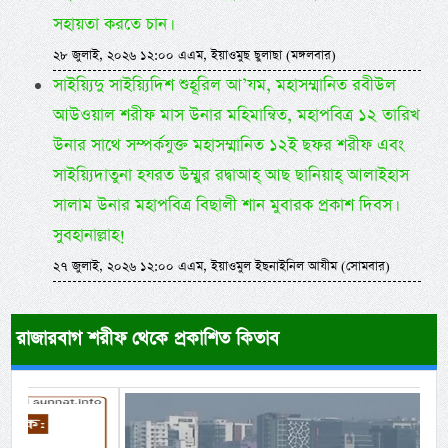
সহায়তা করতে চান।
২৮ জুলাই, ২০২৬ ১২:০০ এএম, ইয়াওমুছ ছুলাছা (মঙ্গলবার)
সাইয়্যিদু সাইয়্যিদিশ শুহূরিল আ’যম, মহাসম্মানিত রবীউল
আউওয়াল শরীফ মাস উনার মহিমান্বিত, মহাপবিত্র ১২ তারিখ
উনার সাথে সম্পর্কযুক্ত মহাসম্মানিত ১২ই ছফর শরীফ এবং
সাইয়্যিদাতুনা হযরত উম্মুর রদ্বাআহ্ আছ ছানিয়াহ্ আলাইহাস
সালাম উনার মহাপবিত্র বিছালী শান মুবারক প্রকাশ দিবস।
সুবহানাল্লাহ!
২৭ জুলাই, ২০২৬ ১২:০০ এএম, ইয়াওমুল ইছনাইনিল আযীম (সোমবার)
রাজারবাগ শরীফ থেকে প্রকাশিত কিতাব