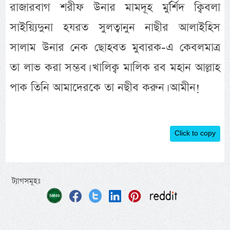
রাজারবাগ শরীফ উনার মামদূহ মুর্র্শিদ ক্বিবলা
সাইয়্যিদুনা হযরত সুলত্বানুন নাছীর আলাইহিস
সালাম উনার নেক ছোহবত মুবারক-এ কেবলমাত্র
তা লাভ করা সম্ভব। খালিক্ব মালিক রব মহান আল্লাহ
পাক তিনি আমাদেরকে তা নছীব করুন। আমীন!
Click to copy
ট্যাগসমূহঃ