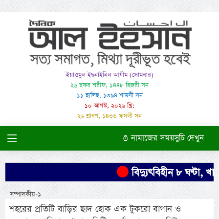
ইয়াওমুল ইছনাইনিল আযীম (সোমবার)
২৬ ছফর শরীফ, ১৪৪৮ হিজরী সন
১১ ছালিছ, ১৩৯৪ শামসী সন
১০ আগস্ট, ২০২৬ খ্রি:
২৬ শ্রাবণ, ১৪৩৩ ফসলী সন
নামাজের সময়সুচি দেখুন
বিদ্যুৎবিহীন ৮ ঘণ্টা, খাম
সম্পাদকীয়-১
শহরের প্রতিটি বাড়ির ছাদ হোক এক টুকরো বাগান ও