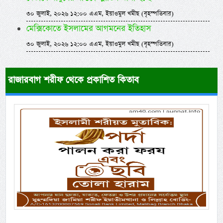
৩০ জুলাই, ২০২৬ ১২:০০ এএম, ইয়াওমুল খমীছ (বৃহস্পতিবার)
মেক্সিকোতে ইসলামের আগমনের ইতিহাস
৩০ জুলাই, ২০২৬ ১২:০০ এএম, ইয়াওমুল খমীছ (বৃহস্পতিবার)
রাজারবাগ শরীফ থেকে প্রকাশিত কিতাব
Previous
Next