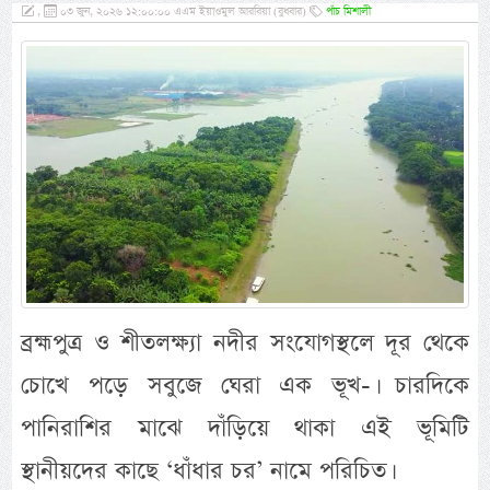
,
০৩ জুন, ২০২৬ ১২:০০:০০ এএম ইয়াওমুল আরবিয়া (বুধবার)
পাঁচ মিশালী
ব্রহ্মপুত্র ও শীতলক্ষ্যা নদীর সংযোগস্থলে দূর থেকে
চোখে পড়ে সবুজে ঘেরা এক ভূখ-। চারদিকে
পানিরাশির মাঝে দাঁড়িয়ে থাকা এই ভূমিটি
স্থানীয়দের কাছে ‌‘ধাঁধার চর’ নামে পরিচিত।