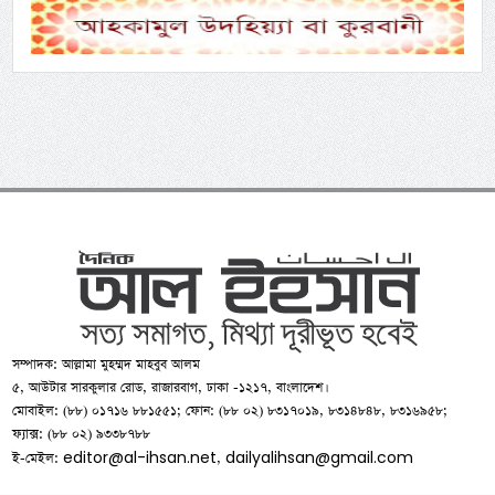
সম্পাদক: আল্লামা মুহম্মদ মাহবুব আলম
৫, আউটার সারকুলার রোড, রাজারবাগ, ঢাকা -১২১৭, বাংলাদেশ।
মোবাইল: (৮৮) ০১৭১৬ ৮৮১৫৫১; ফোন: (৮৮ ০২) ৮৩১৭০১৯, ৮৩১৪৮৪৮, ৮৩১৬৯৫৮;
ফ্যাক্স: (৮৮ ০২) ৯৩৩৮৭৮৮
editor@al-ihsan.net
dailyalihsan@gmail.com
ই-মেইল:
,