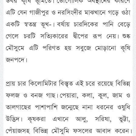
উর্বর কৃষি ভূমিতে। ভৌগোলিক অবস্থানের কারণে
এটি যেন গাজীপুর ও নরসিংদীর মাঝখানে গড়ে ওঠা
একটি স্বতন্ত্র ভূখ-। বর্ষায় চারদিকের পানি বেড়ে
গেলে চরটি সত্যিকারের দ্বীপের রূপ নেয়। শুষ্ক
মৌসুমে এটি পরিণত হয় সবুজে মোড়ানো কৃষি
জনপদে।
প্রায় চার কিলোমিটার বিস্তৃত এই চরে রয়েছে বিভিন্ন
ফলজ ও বনজ গাছ। পেয়ারা, কলা, কুল, জাম ও
তালগাছের পাশাপাশি জন্মেছে নানা ধরনের ওষুধি
উদ্ভিদ। কৃষকরা এখানে আলু, সরিষা, ভুট্টা,
পেঁয়াজসহ বিভিন্ন মৌসুমি ফসলের আবাদ করেন।