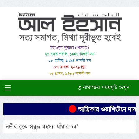
ইয়াওমুল জুমুয়াহ (শুক্রবার)
২৩ ছফর শরীফ, ১৪৪৮ হিজরী সন
০৮ ছালিছ, ১৩৯৪ শামসী সন
০৭ আগস্ট, ২০২৬ খ্রি:
২৩ শ্রাবণ, ১৪৩৩ ফসলী সন
নামাজের সময়সুচি দেখুন
আম্রিকার ওয়াশিংটনে দাবা
নদীর বুকে সবুজ রহস্য ‘ধাঁধার চর’