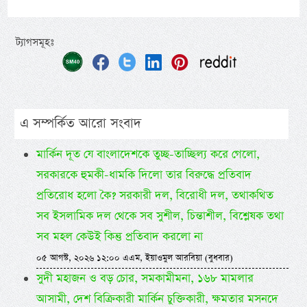
ট্যাগসমূহঃ
এ সম্পর্কিত আরো সংবাদ
মার্কিন দূত যে বাংলাদেশকে তুচ্ছ-তাচ্ছিল্য করে গেলো,
সরকারকে হুমকী-ধামকি দিলো তার বিরুদ্ধে প্রতিবাদ
প্রতিরোধ হলো কৈ? সরকারী দল, বিরোধী দল, তথাকথিত
সব ইসলামিক দল থেকে সব সুশীল, চিন্তাশীল, বিশ্লেষক তথা
সব মহল কেউই কিন্তু প্রতিবাদ করলো না
০৫ আগস্ট, ২০২৬ ১২:০০ এএম, ইয়াওমুল আরবিয়া (বুধবার)
সুদী মহাজন ও বড় চোর, সমকামীমনা, ১৬৮ মামলার
আসামী, দেশ বিক্রিকারী মার্কিন চুক্তিকারী, ক্ষমতার মসনদে