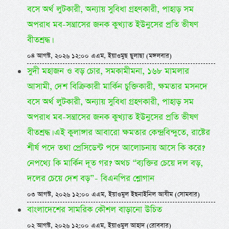
বসে অর্থ লুটকারী, অন্যায় সুবিধা গ্রহণকারী, পাহাড় সম
অপরাধ মব-সন্ত্রাসের জনক কুখ্যাত ইউনুসের প্রতি ভীষণ
বীতশ্রদ্ধ।
০৪ আগস্ট, ২০২৬ ১২:০০ এএম, ইয়াওমুছ ছুলাছা (মঙ্গলবার)
সুদী মহাজন ও বড় চোর, সমকামীমনা, ১৬৮ মামলার
আসামী, দেশ বিক্রিকারী মার্কিন চুক্তিকারী, ক্ষমতার মসনদে
বসে অর্থ লুটকারী, অন্যায় সুবিধা গ্রহণকারী, পাহাড় সম
অপরাধ মব-সন্ত্রাসের জনক কুখ্যাত ইউনুসের প্রতি ভীষণ
বীতশ্রদ্ধ। এই কুলাঙ্গার আবারো ক্ষমতার কেন্দ্রবিন্দুতে, রাষ্টের
শীর্ষ পদে তথা প্রেসিডেন্ট পদে আলোচনায় আসে কি করে?
নেপথ্যে কি মার্কিন দূত গর? অথচ “ব্যক্তির চেয়ে দল বড়,
দলের চেয়ে দেশ বড়”- বিএনপির শ্লোগান
০৩ আগস্ট, ২০২৬ ১২:০০ এএম, ইয়াওমুল ইছনাইনিল আযীম (সোমবার)
বাংলাদেশের সামরিক কৌশল বাড়ানো উচিত
০২ আগস্ট, ২০২৬ ১২:০০ এএম, ইয়াওমুল আহাদ (রোববার)