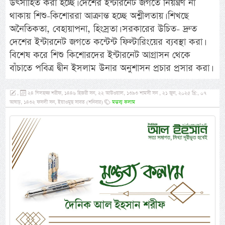
উৎসাহিত করা হচ্ছে। দেশের ইন্টারনেট জগতে নিয়ন্ত্রণ না
থাকায় শিশু-কিশোররা আক্রান্ত হচ্ছে অশ্লীলতায়। শিখছে
অনৈতিকতা, বেহায়াপনা, হিংস্রতা। সরকারের উচিত- দ্রুত
দেশের ইন্টারনেট জগতে কন্টেন্ট ফিল্টারিংয়ের ব্যবস্থা করা।
বিশেষ করে শিশু কিশোরদের ইন্টারনেট আগ্রাসন থেকে
বাঁচাতে পবিত্র দ্বীন ইসলাম উনার অনুশাসন প্রচার প্রসার করা।
,
২৪ যিলহজ্জ শরীফ, ১৪৪৬ হিজরী সন, ২২ আউওয়াল, ১৩৯৩ শামসী সন , ২১ জুন, ২০২৫ খ্রি:, ০৭
আষাঢ়, ১৪৩২ ফসলী সন, ইয়াওমুছ সাবত (শনিবার)
মন্তব্য কলাম