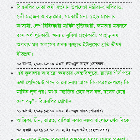
বিএনপির নেতা কর্মী বর্তমান উপদেষ্টা মন্ত্রীরা-এমপিরাও,
সুদী মহাজন ও বড় চোর, সমকামীমনা, ১২৬ মামলার
আসামী, দেশ বিক্রিকারী মার্কিন চুক্তিকারী, ক্ষমতার মসনদে
বসে অর্থ লুটকারী, অন্যায় সুবিধা গ্রহণকারী, পাহাড় সম
অপরাধ মব-সন্ত্রাসের জনক কুখ্যাত ইউনুসের প্রতি ভীষণ
বীতশ্রদ্ধ।
০২ আগস্ট, ২০২৬ ১২:০০ এএম, ইয়াওমুল আহাদ (রোববার)
এই কুলাঙ্গার আবারো ক্ষমতার কেন্দ্রবিন্দুতে, রাষ্টের শীর্ষ পদে
তথা প্রেসিডেন্ট পদে আলোচনায় আসে কি করে? নেপথ্যে কি
মার্কিন দূত গর? অথচ “ব্যক্তির চেয়ে দল বড়, দলের চেয়ে
দেশ বড়”- বিএনপির শ্লোগান
০১ আগস্ট, ২০২৬ ১২:০০ এএম, ইয়াওমুছ সাবত (শনিবার)
আম্রিকা, চীন, ভারত, রাশিয়া সবার নজর বাংলাদেশের দিকে।
৩০ জুলাই, ২০২৬ ১২:০০ এএম, ইয়াওমুল খমীছ (বৃহস্পতিবার)
নতুন নতুন উন্নয়ন প্রকল্পের অজুহাতে চলছে শোষণ প্রকল্প।