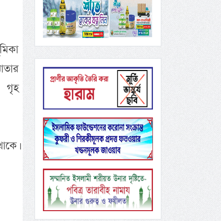
ূমিকা
োতার
 গৃহ
থাকে।