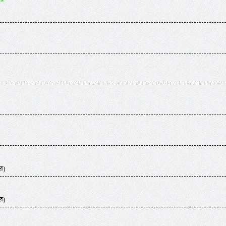
র)
র)