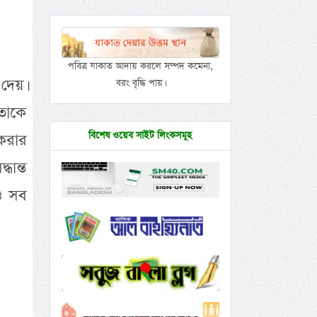
পবিত্র যাকাত আদায় করলে সম্পদ কমেনা,
 দেয়।
বরং বৃদ্ধি পায়।
তাকে
বিশেষ ওয়েব সাইট লিংকসমূহ
করার
ধান্ত
েও সব