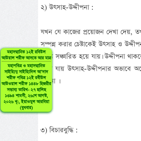
২) উৎসাহ-উদ্দীপনা :
যখন যে কাজের প্রয়োজন দেখা দেয়, তখন স
সম্পন্ন করার চেষ্টাকেই উৎসাহ ও উদ্দী
মহাসম্মানিত ১২ই রবিউল
মধ্যে সঞ্চারিত হয়ে যায়। উদ্দীপনা থ
আউয়াল শরীফ আসতে আর মাত্র
মহাপবিত্র ও মহাসম্মানিত
দেখা যায় উৎসাহ-উদ্দীপনার অভাবে অনে
সাইয়্যিদু সাইয়্যিদিল আ’দাদ
শরীফ পবিত্র ১২ই রবীউল
হয় না ।
আউওয়াল শরীফ ১৪৪৮ হিজরীর
সম্ভাব্য তারিখ- ২৭ ছালিছ
১৩৯৪ শামসী, ২৬শে আগস্ট,
২০২৬ খৃ:, ইয়াওমুল আরবিয়া
(বুধবার)
৩) বিচারবুদ্ধি :