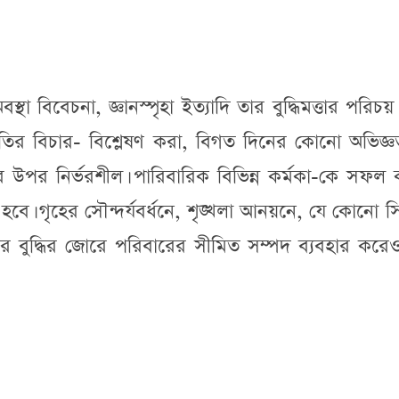
 অবস্থা বিবেচনা, জ্ঞানস্পৃহা ইত্যাদি তার বুদ্ধিমত্তার পরিচয়
তির বিচার- বিশ্লেষণ করা, বিগত দিনের কোনো অভিজ্ঞ
উপর নির্ভরশীল। পারিবারিক বিভিন্ন কর্মকা-কে সফল 
 হবে। গৃহের সৌন্দর্যবর্ধনে, শৃঙ্খলা আনয়নে, যে কোনো সিদ্
াপক তার বুদ্ধির জোরে পরিবারের সীমিত সম্পদ ব্যবহার কর