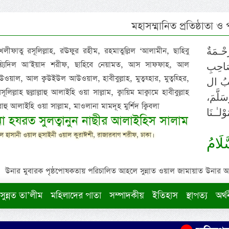
মহাসম্মানিত প্রতিষ্ঠাতা ও
 খলীফাতু রসূলিল্লাহ, রঊফুর রহীম, রহমাতুল্লিল ‘আলামীন, ছাহিবু
حْـمَةٌ
াইয়্যিদিল আ’ইয়াদ শরীফ, ছাহিবে নেয়ামত, আস সাফফাহ, আল
صَاحِبِ
ওয়াল, আল ক্বউইউল আউওয়াল, হাবীবুল্লাহ, মুত্বহ্হার, মুত্বহ্হির,
ِيْبُ ال
িল্লাহ ছল্লাল্লাহু আলাইহি ওয়া সাল্লাম, ক্বায়িম মাক্বামে হাবীবুল্লাহ
سَلَّمَ
াল্লাহু আলাইহি ওয়া সাল্লাম, মাওলানা মামদূহ মুর্শিদ ক্বিবলা
لـٰـنَا
ুনা হযরত সুলত্বানুন নাছীর আলাইহিস সালাম
 হাসানী ওয়াল হুসাইনী ওয়াল কুরাঈশী, রাজারবাগ শরীফ, ঢাকা।
لَامُ
উনার মুবারক পৃষ্ঠপোষকতায় পরিচালিত আহলে সুন্নাত ওয়াল জামায়াত উনার আক্বীদ
সুন্নত তা’লীম
মহিলাদের পাতা
সম্পাদকীয়
ইতিহাস
স্থাপত্য
অর্থ