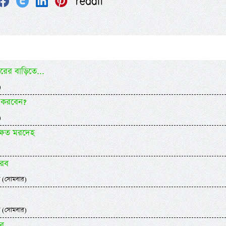
ের বাড়িতে...
)
 করবেন?
)
্ষত মরদেহ
আরব
 (সোমবার)
 (সোমবার)
ার