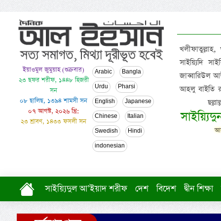
খলীফাতুল্লাহ,
সাইয়্যিদি স
ইয়াওমুল জুমুয়াহ (শুক্রবার)
Arabic
Bangla
জাব্বারিউল আউ
২৩ ছফর শরীফ, ১৪৪৮ হিজরী
Urdu
Pharsi
আহলু বাইতি রসূল
সন
০৮ ছালিছ, ১৩৯৪ শামসী সন
ছল্ল
English
Japanese
০৭ আগস্ট, ২০২৬ খ্রি:
সাইয়্যিদ
Chinese
Italian
২৩ শ্রাবণ, ১৪৩৩ ফসলী সন
আল
Swedish
Hindi
indonesian
সাইয়্যিদুল আ’ইয়াদ শরীফ
দেশ
বিদেশ
দ্বীন শিক্ষা