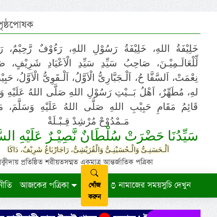
 পৃষ্ঠপোষক
خَلِيْفَةُ اللهِ، خَلِيْفَةُ رَسُوْلِ اللهِ، رَءُوْفٌ رَّحِيْمٌ، رَ
لِّلْعَالَـمِيْـنَ، صَاحِبُ سَيِّدِ سَيِّدِ الْاَعْيَادِ شَرِيْفٍ، 
نِعْمَتْ، اَلسَّفَّا حُ، اَلْـجَبَّارِىُّ الْاَوَّلُ، اَلْـقَوِىُّ الْاَوَّلُ، حَب
لهِ، مُطَهِّرٌ، اَهْلُ بَــيْتِ رَسُوْلِ اللهِ صَلَّى اللهُ عَلَيْهِ وَ،
قَائِمُ مَقَامِ حَبِيْبِ اللهِ صَلَّى اللهُ عَلَيْهِ وَسَلَّمَ، مَوْ
مَـمْدُوْحْ مُرْشِدْ قِـبْـلَةْ
سَيِّدُنَا حَضْرَتْ سُلْطَانٌ نَّصِيْـرٌ عَلَيْهِ السَّ
اَلْـحَسَنِـىُّ وَالْـحُسَيْنِـىُّ وَالْقُرَيْشِىُّ، رَاجَارْبَاغُ شَرِيْفٌ، دَاكَا
ায় প্রতিষ্ঠিত শরীয়তসম্মত একমাত্র আন্তর্জাতিক পত্রিকা
নীতি
আজকের পত্রিকা
নামাজের সময়সুচি দেখুন
খোঁজ
করুন