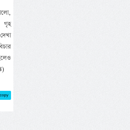
ভালো,
ন গৃহ
 দেখা
িচার
 হলেও
ত)
 copy