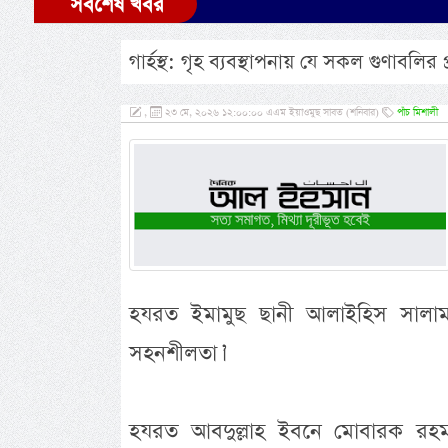
সর্বশেষ খবর
গার্হস্থ: গৃহ ব্যবস্থাপনায় যে সকল গুণাবলির
,
২৩ মে, ২০২৬ ১২:০০:০০ এএম ইয়াওমুছ সাবত (শনিবার)
পাঁচ মিশালী
হযরত ইমামুছ ছানী আলাইহিস সালাম ত
সহনশীলতা।’
হযরত আবদুল্লাহ ইবনে মোবারক রহমতু