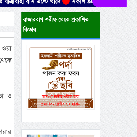
বাহী বাস উল্টে খাদে
সকাল ৯টার মধ্যে যেসব জেলায় ৬০ ক
রাজারবাগ শরীফ থেকে প্রকাশিত
কিতাব
ি ওয়া
থেকে
Previous
Next
তা ও
 হাদীছ শরীফ দ্বারা
একই রানওয়েতে সামরিক-
ত- প্রাণীর ছবি হারাম
বেসামরিক ফ্লাইট!
ারার