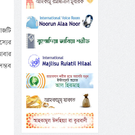
কাজটি
স্যের
 আবার
সম্ভব