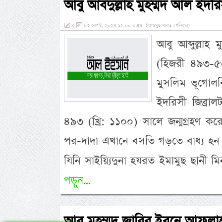
আবু আবদুল্লাহ মুহম্মদ আল ইদ
»
০৩ আগস্ট, ২০২৪ ১২:০০ এএম, ইয়াওমুছ সাবত (শনিবার)
আবু আব্দুল্লা
(হিজরী ৪৯৩-৫৬
মুসলিম ভূগোলবিদ,
ইদরিসী জিব্রাল
৪৯৩ (খ্রি: ১১০০) সালে জন্মগ্রহণ কর
পর-দাদা এখানে বসতি গড়তে বাধ্য হন। 
যিনি সাইয়্যিদুনা হযরত ইমামুছ ছানী ম
পড়ুন...
আবু মুহম্মদ জাবির ইবনে আফল