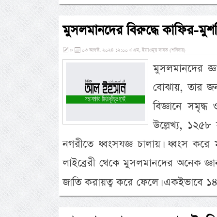
মুসলমানদের বিরুদ্ধে কাফির-মুশর
»
০৩ আগস্ট, ২০২৪ ১২:০০ এএম, ইয়াওমুছ সাবত (শনিবার)
মুসলমানদের জ্ঞা
বোঝায়, তার জন
বিজ্ঞানে সমৃদ্ধ
উল্লেখ্য, ১২৫৮ 
নগরীতে ধ্বংসযজ্ঞ চালায়। ধ্বংস করে মু
লাইব্রেরী থেকে মুসলমানদের অনেক জ্ঞান-
জাতি করায়ত্ব করে ফেলে। একইভাবে