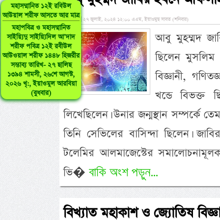
মহাসম্মানিত ১২ই রবিউল
আউয়াল শরীফ আসতে আর মাত্র
»
২৭ জুলাই, ২০২৪ ১২:০০ এএম, ইয়াওমুছ সাবত (শনিবার)
মহাপবিত্র ও মহাসম্মানিত
আবু মুহম্মদ জ
সাইয়্যিদু সাইয়্যিদিল আ’দাদ
শরীফ পবিত্র ১২ই রবীউল
ছিলেন মুসলিম
আউওয়াল শরীফ ১৪৪৮ হিজরীর
সম্ভাব্য তারিখ- ২৭ ছালিছ
বিজ্ঞানী, গণিতজ
১৩৯৪ শামসী, ২৬শে আগস্ট,
২০২৬ খৃ:, ইয়াওমুল আরবিয়া
খন্ডে বিভক্ত 
(বুধবার)
লিখেছিলেন। উনার জন্মস্থান সম্পর্কে 
তিনি সেভিলের বাসিন্দা ছিলেন। জাবি
টলেমির আলমাজেস্টের সমালোচনামূলক 
বাকি অংশ পড়ুন...
ভি�
বিখ্যাত মহাকাশ ও জ্যোতিষ বিজ