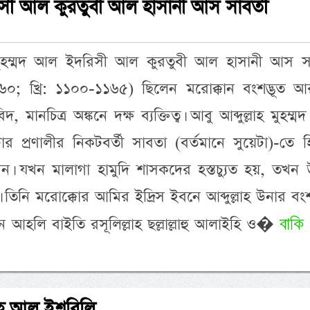
রিসী আল কুরতুবী আল হাসানী আস সাবতী
হ মুহম্মদ আল ইদরিসী আল কুরতুবী আল হাসানী আস স
০; খ্রি: ১১০০-১১৬৫) ছিলেন মরোক্কান বংশদ্ভূত আ
 মানচিত্র অঙ্কনে দক্ষ ব্যক্তিত্ব। আবু আব্দুল্লাহ মুহম্
টার প্রণালীর নিকটবর্তী সাবতা (বর্তমানে সুয়েটা)-তে 
েন। যখন মালাগা হামুদি শাসকদের হস্তচ্যুত হয়, তখন
তিনি মরোক্কোর আমির ইদ্রিস ইবনে আব্দুল্লাহ উনার ব
বাকি
িন আহলি বাইতি রসূলিল্লাহ ছল্লাল্লাহু আলাইহি ও�
াহ আল ইশবিলি