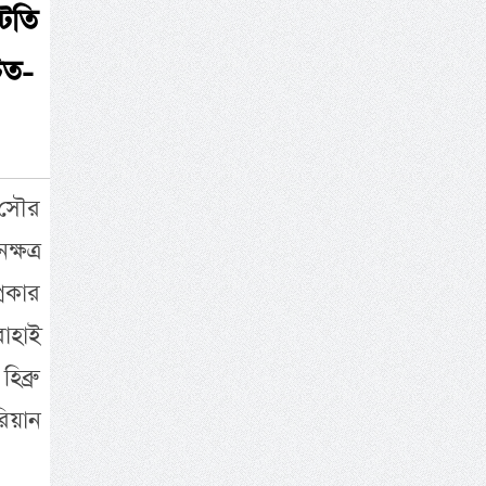
াটতি
িত-
ক সৌর
্ষত্র
্রকার
বাহাই
িব্রু
রিয়ান