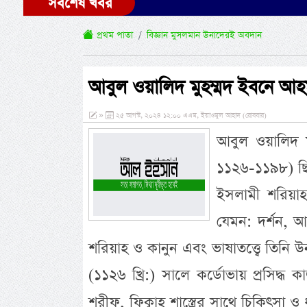
সর্বশেষ খবর
প্রথম পাতা
বিজ্ঞান মুসলমান উনাদেরই অবদান
আবুল ওয়ালিদ মুহম্মদ ইবনে আ
»
২৫ আগস্ট, ২০২৪ ১২:০০ এএম, ইয়াওমুল আহাদ (রোববার)
আবুল ওয়ালিদ ম
১১২৬-১১৯৮) ছিল
ইসলামী শরিয়াহ
যেমন: দর্শন, আধ
শরিয়াহ ও কানুন এবং ভাষাতত্ত্বে তিনি 
(১১২৬ খ্রি:) সালে কর্ডোভায় প্রসিদ্ধ
শরীফ, ফিক্বাহ শাস্ত্রের সাথে চিকিৎসা