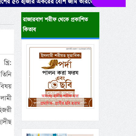
জার একরের বেশি জমি ভারতের দখলে। উদ্ধারে নেই সরকারের
রাজারবাগ শরীফ থেকে প্রকাশিত
কিতাব
্রি:
 তিনি
Previous
Next
বিষয়
একই রানওয়েতে সামরিক-
সলামী
বেসামরিক ফ্লাইট!
হিজরী
হাদীছ