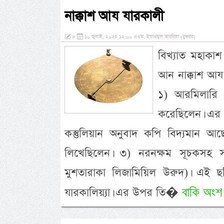
নাক্কাশ আয যারকালী
»
১০ জুলাই, ২০২৪ ১২:০০ এএম, ইয়াওমুল আরবিয়া (বুধবার)
বিখ্যাত মহাকা
আন নাক্কাশ আয য
১) আরমিলারি 
করেছিলেন। এর
কস্তুলিয়ান অনুবাদ কপি বিদ্যমান আ
লিখেছিলেন। ৩) নরনক্ষম সূচকসহ স
মুশতারাকা লিজামিয়িল উরুদ)। এই ছ
বাকি অংশ 
যারকালিয়্যা। এর উপর তি�