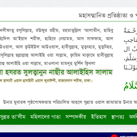
মহাসম্মানিত প্রতিষ্ঠাতা ও
 খলীফাতু রসূলিল্লাহ, রঊফুর রহীম, রহমাতুল্লিল ‘আলামীন, ছাহিবু
حْـمَةٌ
াইয়্যিদিল আ’ইয়াদ শরীফ, ছাহিবে নেয়ামত, আস সাফফাহ, আল
صَاحِبِ
ওয়াল, আল ক্বউইউল আউওয়াল, হাবীবুল্লাহ, মুত্বহ্হার, মুত্বহ্হির,
ِيْبُ ال
িল্লাহ ছল্লাল্লাহু আলাইহি ওয়া সাল্লাম, ক্বায়িম মাক্বামে হাবীবুল্লাহ
سَلَّمَ
াল্লাহু আলাইহি ওয়া সাল্লাম, মাওলানা মামদূহ মুর্শিদ ক্বিবলা
لـٰـنَا
ুনা হযরত সুলত্বানুন নাছীর আলাইহিস সালাম
 হাসানী ওয়াল হুসাইনী ওয়াল কুরাঈশী, রাজারবাগ শরীফ, ঢাকা।
لَامُ
উনার মুবারক পৃষ্ঠপোষকতায় পরিচালিত আহলে সুন্নাত ওয়াল জামায়াত উনার আক্বীদ
সুন্নত তা’লীম
মহিলাদের পাতা
সম্পাদকীয়
ইতিহাস
স্থাপত্য
অর্থ