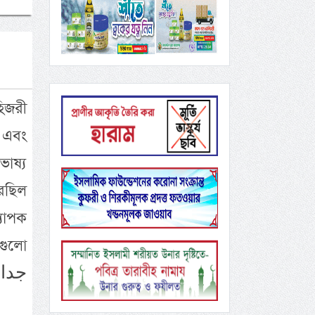
িজরী
হ এবং
ভাষ্য
রেছিল
যাপক
 গুলো