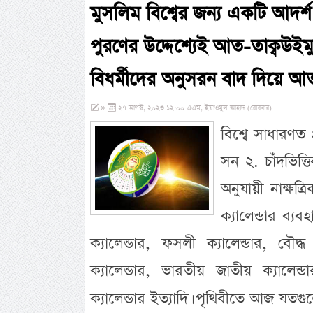
মুসলিম বিশ্বের জন্য একটি আদর্শ 
পুরণের উদ্দেশ্যেই আত-তাক্বউইম
বিধর্মীদের অনুসরন বাদ দিয়ে আ
»
২৭ আগস্ট, ২০২৩ ১২:০০ এএম, ইয়াওমুল আহাদ (রোববার)
বিশ্বে সাধারণত 
সন ২. চাঁদভিত্ত
অনুযায়ী নাক্ষত
ক্যালেন্ডার ব্যব
ক্যালেন্ডার, ফসলী ক্যালেন্ডার, বৌদ্ধ ক
ক্যালেন্ডার, ভারতীয় জাতীয় ক্যালেন্ড
ক্যালেন্ডার ইত্যাদি। পৃথিবীতে আজ যত