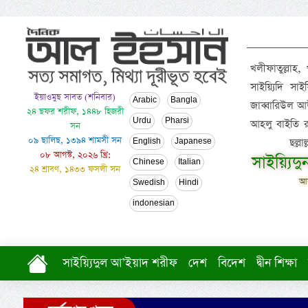
খলীফাতুল্লাহ,
সাইয়্যিদি স
ইয়াওমুছ সাবত (শনিবার)
Arabic
Bangla
জাব্বারিউল আউ
২৪ ছফর শরীফ, ১৪৪৮ হিজরী
Urdu
Pharsi
আহলু বাইতি রসূল
সন
০৯ ছালিছ, ১৩৯৪ শামসী সন
ছল্ল
English
Japanese
০৮ আগস্ট, ২০২৬ খ্রি:
সাইয়্যিদ
Chinese
Italian
২৪ শ্রাবণ, ১৪৩৩ ফসলী সন
আল
Swedish
Hindi
indonesian
সাইয়্যিদুল আ’ইয়াদ শরীফ
দেশ
বিদেশ
দ্বীন শিক্ষা