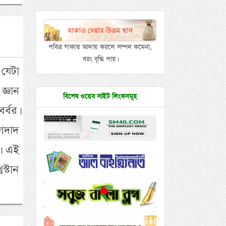
পবিত্র যাকাত আদায় করলে সম্পদ কমেনা,
বরং বৃদ্ধি পায়।
 যেটা
্ঞান
বিশেষ ওয়েব সাইট লিংকসমূহ
র্বর।
াগদাদ
ী। এই
স্টান