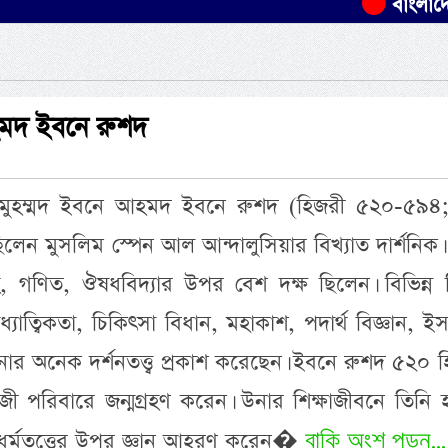
বাংলাদেশের ৫০ হা
হমদ ইবনে রুশদ
ুহম্মদ ইবনে আহমদ ইবনে রুশদ (হিজরী ৫২০-৫৯৪; খ
েন মুসলিম স্পেন আল আন্দালুসিয়ার বিখ্যাত দার্শনিক।
, গণিত, ঔষধবিদ্যার উপর বেশ দক্ষ ছিলেন। বিভিন্ন 
্যাত্বিকতা, চিকিৎসা বিধান, মহাকাশ, পদার্থ বিজ্ঞান, ই
উনার অনেক দর্শনতত্ত্ব প্রকাশ করেছেন। ইবনে রুশদ ৫২০ 
 কাজী পরিবারে জন্মগ্রহণ করেন। উনার শিক্ষাজীবনে তিনি 
বাকি অংশ পড়ুন...
 ও ধর্মতত্ত্বের উপর জ্ঞান আহরণ করেন�