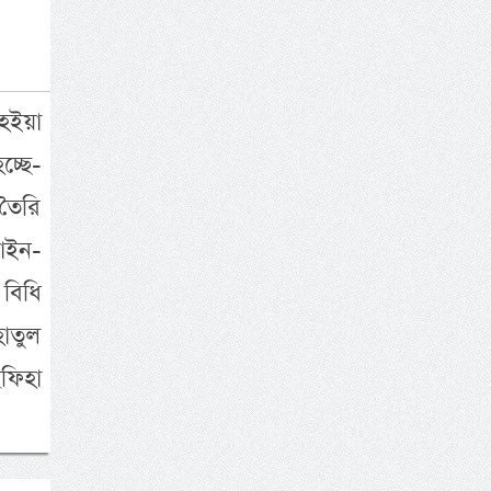
হইয়া
চ্ছে-
তৈরি
াইন-
বিধি
াতুল
ফিহা