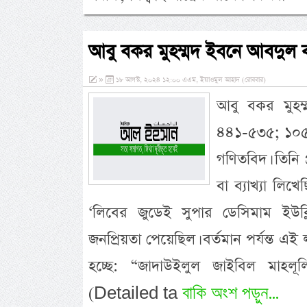
আবু বকর মুহম্মদ ইবনে আবদুল 
»
১৮ আগস্ট, ২০২৪ ১২:০০ এএম, ইয়াওমুল আহাদ (রোববার)
আবু বকর মুহম্
৪৪১-৫৩৫; ১০৫০-
গণিতবিদ। তিনি 
বা ব্যাখ্যা লিখ
‘লিবের জুডেই সুপার ডেসিমাম ইউক্
জনপ্রিয়তা পেয়েছিল। বর্তমান পর্যন্ত এই
হচ্ছে: “জাদাউইলুল জাইবিল মাহলূলিদ দাক্বীক্বাহ্” دقيقة
বাকি অংশ পড়ুন...
(Detailed ta