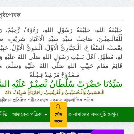
 পৃষ্ঠপোষক
خَلِيْفَةُ اللهِ، خَلِيْفَةُ رَسُوْلِ اللهِ، رَءُوْفٌ رَّحِيْمٌ، رَ
لِّلْعَالَـمِيْـنَ، صَاحِبُ سَيِّدِ سَيِّدِ الْاَعْيَادِ شَرِيْفٍ، 
نِعْمَتْ، اَلسَّفَّا حُ، اَلْـجَبَّارِىُّ الْاَوَّلُ، اَلْـقَوِىُّ الْاَوَّلُ، حَب
لهِ، مُطَهِّرٌ، اَهْلُ بَــيْتِ رَسُوْلِ اللهِ صَلَّى اللهُ عَلَيْهِ وَ،
قَائِمُ مَقَامِ حَبِيْبِ اللهِ صَلَّى اللهُ عَلَيْهِ وَسَلَّمَ، مَوْ
مَـمْدُوْحْ مُرْشِدْ قِـبْـلَةْ
سَيِّدُنَا حَضْرَتْ سُلْطَانٌ نَّصِيْـرٌ عَلَيْهِ السَّ
اَلْـحَسَنِـىُّ وَالْـحُسَيْنِـىُّ وَالْقُرَيْشِىُّ، رَاجَارْبَاغُ شَرِيْفٌ، دَاكَا
ায় প্রতিষ্ঠিত শরীয়তসম্মত একমাত্র আন্তর্জাতিক পত্রিকা
নীতি
আজকের পত্রিকা
নামাজের সময়সুচি দেখুন
খোঁজ
করুন