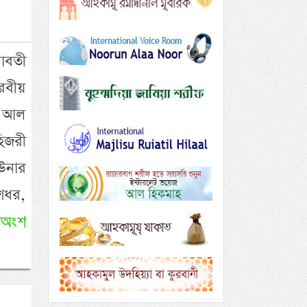
াবতী
রবীয়
মদ আল
হিজরী
 উনার
ংশধর,
 অংশ