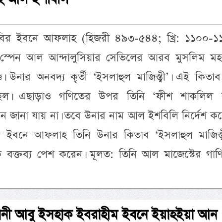
াবির ইবনে আফলাহ (হিজরী ৪৯৩-৫৪৪; খ্রি: ১১০০-১
 স্পেন আল আন্দালুসিয়ার সেভিলের আরব মুসলিম মহ
্ঞ। উনার অনবদ্য কৃর্তী ‘ইসলাহুল মাজিস্ত্বী’। এই কিতা
ছিল। এছাড়াও গণিতের উপর তিনি ‘ফীশ শাকলিল ক্বত্ত
তেমন জানা যায় না। তবে উনার নাম আল ইশবিলি নির্দেশ ক
র ইবনে আফলাহ তিনি উনার কিতাব ‘ইসলাহুল মাজিস্ত্ব
বক্তব্য পেশ করেন। মূলত: তিনি আল মাজেস্টের গাণ
্ঞানী আবু ইসহাক ইবরাহীম ইবনে ইয়াহইয়া আন