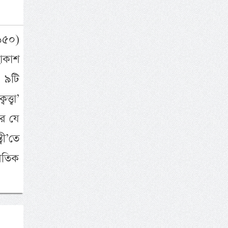
১৫০)
াকাশ
ব ৯টি
্বা’
রে যে
ী’তে
িতিক