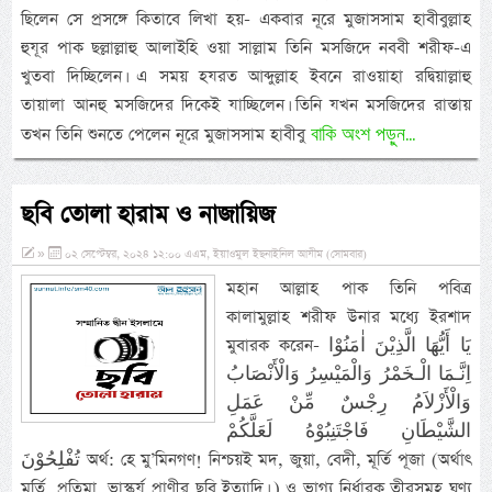
ছিলেন সে প্রসঙ্গে কিতাবে লিখা হয়- একবার নূরে মুজাসসাম হাবীবুল্লাহ
হুযূর পাক ছল্লাল্লাহু আলাইহি ওয়া সাল্লাম তিনি মসজিদে নববী শরীফ-এ
খুতবা দিচ্ছিলেন। এ সময় হযরত আব্দুল্লাহ ইবনে রাওয়াহা রদ্বিয়াল্লাহু
তায়ালা আনহু মসজিদের দিকেই যাচ্ছিলেন। তিনি যখন মসজিদের রাস্তায়
বাকি অংশ পড়ুন...
তখন তিনি শুনতে পেলেন নূরে মুজাসসাম হাবীবু
ছবি তোলা হারাম ও নাজায়িজ
»
০২ সেপ্টেম্বর, ২০২৪ ১২:০০ এএম, ইয়াওমুল ইছনাইনিল আযীম (সোমবার)
মহান আল্লাহ পাক তিনি পবিত্র
কালামুল্লাহ শরীফ উনার মধ্যে ইরশাদ
মুবারক করেন- يَا أَيُّهَا الَّذِيْنَ اٰمَنُوْا
اِنَّـمَا الْـخَمْرُ وَالْمَيْسِرُ وَالْأَنْصَابُ
وَالْأَزْلاَمُ رِجْسٌ مِّنْ عَمَلِ
الشَّيْطَانِ فَاجْتَنِبُوْهُ لَعَلَّكُمْ
تُفْلِحُوْنَ অর্থ: হে মু’মিনগণ! নিশ্চয়ই মদ, জুয়া, বেদী, মূর্তি পূজা (অর্থাৎ
মূর্তি, প্রতিমা, ভাস্কর্য প্রাণীর ছবি ইত্যাদি। ) ও ভাগ্য নির্ধারক তীরসমূহ ঘৃণ্য