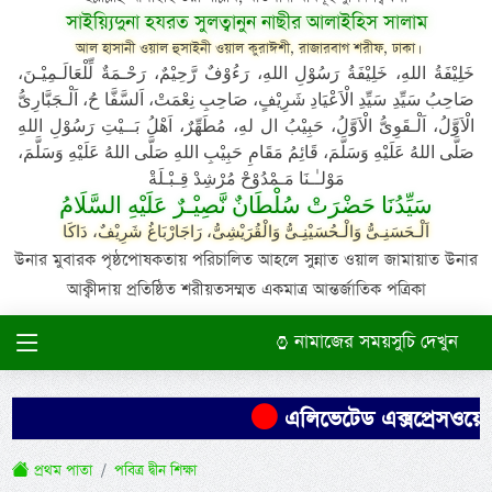
সাইয়্যিদুনা হযরত সুলত্বানুন নাছীর আলাইহিস সালাম
আল হাসানী ওয়াল হুসাইনী ওয়াল কুরাঈশী, রাজারবাগ শরীফ, ঢাকা।
خَلِيْفَةُ اللهِ، خَلِيْفَةُ رَسُوْلِ اللهِ، رَءُوْفٌ رَّحِيْمٌ، رَحْـمَةٌ لِّلْعَالَـمِيْـنَ،
صَاحِبُ سَيِّدِ سَيِّدِ الْاَعْيَادِ شَرِيْفٍ، صَاحِبِ نِعْمَتْ، اَلسَّفَّا حُ، اَلْـجَبَّارِىُّ
الْاَوَّلُ، اَلْـقَوِىُّ الْاَوَّلُ، حَبِيْبُ ال لهِ، مُطَهِّرٌ، اَهْلُ بَــيْتِ رَسُوْلِ اللهِ
صَلَّى اللهُ عَلَيْهِ وَسَلَّمَ، قَائِمُ مَقَامِ حَبِيْبِ اللهِ صَلَّى اللهُ عَلَيْهِ وَسَلَّمَ،
مَوْلـٰـنَا مَـمْدُوْحْ مُرْشِدْ قِـبْـلَةْ
سَيِّدُنَا حَضْرَتْ سُلْطَانٌ نَّصِيْـرٌ عَلَيْهِ السَّلَامُ
اَلْـحَسَنِـىُّ وَالْـحُسَيْنِـىُّ وَالْقُرَيْشِىُّ، رَاجَارْبَاغُ شَرِيْفٌ، دَاكَا
উনার মুবারক পৃষ্ঠপোষকতায় পরিচালিত আহলে সুন্নাত ওয়াল জামায়াত উনার
আক্বীদায় প্রতিষ্ঠিত শরীয়তসম্মত একমাত্র আন্তর্জাতিক পত্রিকা
নামাজের সময়সুচি দেখুন
এলিভেটেড এক্সপ্রেসওয়ের প
প্রথম পাতা
পবিত্র দ্বীন শিক্ষা