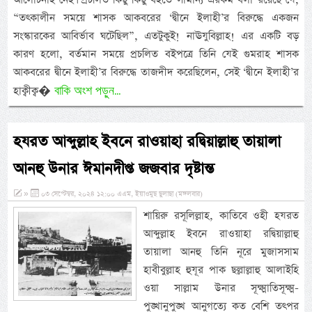
“তৎকালীন সময়ে শাসক আকবরের ‘দ্বীনে ইলাহী’র বিরুদ্ধে একজন
সংস্কারকের আবির্ভাব ঘটেছিল”, এতটুকুই! নাঊযুবিল্লাহ! এর একটি বড়
কারণ হলো, বর্তমান সময়ে প্রচলিত বইপত্রে তিনি যেই গুমরাহ শাসক
আকবরের দ্বীনে ইলাহী’র বিরুদ্ধে তাজদীদ করেছিলেন, সেই ‘দ্বীনে ইলাহী’র
বাকি অংশ পড়ুন...
হাক্বীক্ব�
হযরত আব্দুল্লাহ ইবনে রাওয়াহা রদ্বিয়াল্লাহু তায়ালা
আনহু উনার ঈমানদীপ্ত জজবার দৃষ্টান্ত
»
০৩ সেপ্টেম্বর, ২০২৪ ১২:০০ এএম, ইয়াওমুছ ছুলাছা (মঙ্গলবার)
শায়িরু রসূলিল্লাহ, কাতিবে ওহী হযরত
আব্দুল্লাহ ইবনে রাওয়াহা রদ্বিয়াল্লাহু
তায়ালা আনহু তিনি নূরে মুজাসসাম
হাবীবুল্লাহ হুযূর পাক ছল্লাল্লাহু আলাইহি
ওয়া সাল্লাম উনার সূক্ষ্মাতিসূক্ষ্ম-
পুঙ্খানুপুঙ্খ আনুগত্যে কত বেশি তৎপর