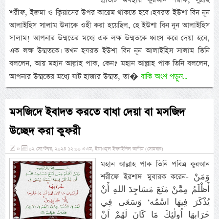
শরীফ, ইজমা ও ক্বিয়াসের উপর কায়েম থাকতে হবে। হযরত ইউশা বিন নূন
আলাইহিস সালাম উনাকে ওহী করা হয়েছিল, হে ইউশা বিন নূন আলাইহিস
সালাম! আপনার উম্মতের মধ্যে এক লক্ষ উম্মতকে ধ্বংস করে দেয়া হবে,
এক লক্ষ উম্মতকে। তখন হযরত ইউশা বিন নূন আলাইহিস সালাম তিনি
বললেন, আয় মহান আল্লাহ পাক, কেন? মহান আল্লাহ পাক তিনি বললেন,
বাকি অংশ পড়ুন...
আপনার উম্মতের মধ্যে ষাট হাজার উম্মত, তা�
মসজিদে ইবাদত করতে বাধা দেয়া বা মসজিদ
উচ্ছেদ করা কুফরী
»
০২ সেপ্টেম্বর, ২০২৪ ১২:০০ এএম, ইয়াওমুল ইছনাইনিল আযীম (সোমবার)
মহান আল্লাহ পাক তিনি পবিত্র কুরআন
শরীফে ইরশাদ মুবারক করেন- وَمَنْ
أَظْلَمُ مِمَّنْ مَنَعَ مَسَاجِدَ اللهِ أَنْ
يُذْكَرَ فِيهَا اسْمُه‘ وَسَعَى فِي
خَرَابِهَا اُولٰئِكَ مَا كَانَ لَهُمْ اَنْ