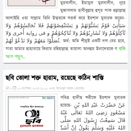
মুরসালীন, ইমামুল মুরসালীন, নূরে
মুজাসসাম হাবীবুল্লাহ হুযূর পাক ছল্লাল্লাহু
আলাইহি ওয়া সাল্লাম তিনি উম্মতকে সতর্ক করে ইরশাদ মুবারক করেন-
سَيَأْتِىْ قَوْمٌ يَسُبُّوْنَهُمْ وَ يَسْتَنْقِصُوْنَهُمْ فَلا تُجَالِسُوْهُمْ وَلا
تُآكِلُوْهُمْ وَلا تُشَارِبُوْهُمْ وَلا تُنَاكِحُوْهُمْ و فى رواية أُخرى وَلا
تُصَلُّوْا مَعَهُمْ وَلا تَدْعُوْ لَهُمْ. অর্থ: অতি শীঘ্রই একটি দল বের হবে,
বাকি
যারা আমার ছাহাবায়ে কিরাম রদ্বিয়াল্লাহু তায়ালা আনহুম উনাদেরকে গ
অংশ পড়ুন...
ছবি তোলা শক্ত হারাম, রয়েছে কঠিন শাস্তি
»
০১ সেপ্টেম্বর, ২০২৪ ১২:০০ এএম, ইয়াওমুল আহাদ (রোববার)
পবিত্র হাদীছ শরীফে ইরশাদ মুবারক
হয়েছে- عَنْ حَضْرَتْ عَبْدِ اللهِ بْنِ
مَسْعُودٍ رَضِىَ اللهُ تَعَالٰى عَنْهُ
قَالَ سَمِعْتُ رَسُولَ اللهِ صَلَّى
اللهُ عَلَيْهِ وَسَلَّمَ يَقُولُ اِنَّ أَشَدَّ