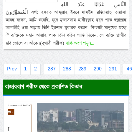
النَّاسِ عَذَابًا عِنْدَ اللهِ
الْمُصَوِّرُونَ অর্থ: হযরত আব্দুল্লাহ ইবনে মাসঊদ রদ্বিয়াল্লাহু তায়ালা
আনহু বলেন, আমি শুনেছি, নূরে মুজাসসাম হাবীবুল্লাহ হুযূর পাক ছল্লাল্লাহু
আলাইহি ওয়া সাল্লাম তিনি ইরশাদ মুবারক করেন- নিশ্চয়ই মানুষের মধ্যে
ঐ ব্যক্তিকে মহান আল্লাহ পাক তিনি কঠিন শাস্তি দিবেন, যে ব্যক্তি প্রাণীর
বাকি অংশ পড়ুন...
ছবি তোলে বা আঁকে। (বুখারী শরীফ)
...
..
Prev
1
2
287
288
289
290
291
4
রাজারবাগ শরীফ থেকে প্রকাশিত কিতাব