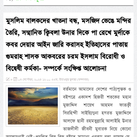
মুসলিম বালকদের খাতনা বন্ধ, মসজিদ ভেঙে মন্দির
তৈরি, সম্মানিত ক্বিবলা উনার দিকে পা রেখে মুর্দাকে
কবর দেয়ার আইন জারি করাসহ ইতিহাসের পাতায়
গুমরাহ শাসক আকবরের চরম ইসলাম বিরোধী ও
বিদ্বেষী কর্মকা- সম্পর্কে সংক্ষিপ্ত আলোচনা
»
০৩ সেপ্টেম্বর, ২০২৪ ১২:০০ এএম, ইয়াওমুছ ছুলাছা (মঙ্গলবার)
বর্তমানে আমাদের দেশের পাঠ্যপুস্তক ও
বইপত্রে একাদশ হিজরী শতকের মহান
মুজাদ্দিদ শায়েখ আহমদ ফারূক্বী
সিরহিন্দী সাইয়্যিদুনা হযরত মুজাদ্দিদে
আলফে ছানী রহমতুল্লাহি আলাইহি উনার
তাজদীদী জীবনী মুবারক নিয়ে কোনো
আলোচনাই নেই। প্রচলিত কিছু কিছু বইতে সামান্য এরকম বলা রয়েছে যে,