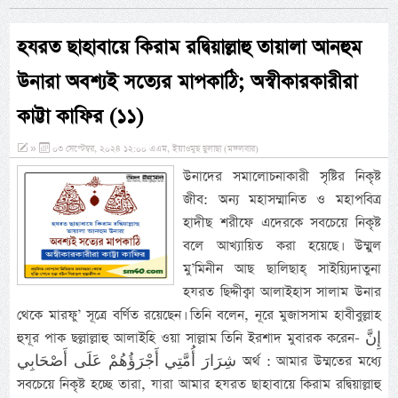
হযরত ছাহাবায়ে কিরাম রদ্বিয়াল্লাহু তায়ালা আনহুম
উনারা অবশ্যই সত্যের মাপকাঠি; অস্বীকারকারীরা
কাট্টা কাফির (১১)
»
০৩ সেপ্টেম্বর, ২০২৪ ১২:০০ এএম, ইয়াওমুছ ছুলাছা (মঙ্গলবার)
উনাদের সমালোচনাকারী সৃষ্টির নিকৃষ্ট
জীব: অন্য মহাসম্মানিত ও মহাপবিত্র
হাদীছ শরীফে এদেরকে সবচেয়ে নিকৃষ্ট
বলে আখ্যায়িত করা হয়েছে। উম্মুল
মু’মিনীন আছ ছালিছাহ্ সাইয়্যিদাতুনা
হযরত ছিদ্দীক্বা আলাইহাস সালাম উনার
থেকে মারফু’ সূত্রে বর্ণিত রয়েছেন। তিনি বলেন, নূরে মুজাসসাম হাবীবুল্লাহ
হুযূর পাক ছল্লাল্লাহু আলাইহি ওয়া সাল্লাম তিনি ইরশাদ মুবারক করেন- إِنَّ
شِرَارَ أُمَّتِي أَجْرَؤُهُمْ عَلَى أَصْحَابِي অর্থ : আমার উম্মতের মধ্যে
সবচেয়ে নিকৃষ্ট হচ্ছে তারা, যারা আমার হযরত ছাহাবায়ে কিরাম রদ্বিয়াল্লাহু