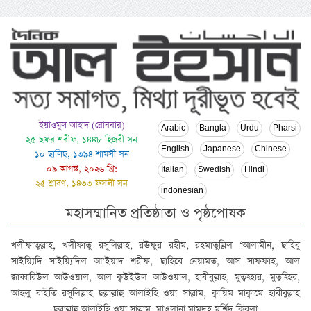
ইয়াওমুল আহাদ (রোববার)
Arabic
Bangla
Urdu
Pharsi
২৫ ছফর শরীফ, ১৪৪৮ হিজরী সন
English
Japanese
Chinese
১০ ছালিছ, ১৩৯৪ শামসী সন
০৯ আগস্ট, ২০২৬ খ্রি:
Italian
Swedish
Hindi
২৫ শ্রাবণ, ১৪৩৩ ফসলী সন
indonesian
মহাসম্মানিত প্রতিষ্ঠাতা ও পৃষ্ঠপোষক
খলীফাতুল্লাহ, খলীফাতু রসূলিল্লাহ, রঊফুর রহীম, রহমাতুল্লিল ‘আলামীন, ছাহিবু
সাইয়্যিদি সাইয়্যিদিল আ’ইয়াদ শরীফ, ছাহিবে নেয়ামত, আস সাফফাহ, আল
জাব্বারিউল আউওয়াল, আল ক্বউইউল আউওয়াল, হাবীবুল্লাহ, মুত্বহ্হার, মুত্বহ্হির,
আহলু বাইতি রসূলিল্লাহ ছল্লাল্লাহু আলাইহি ওয়া সাল্লাম, ক্বায়িম মাক্বামে হাবীবুল্লাহ
ছল্লাল্লাহু আলাইহি ওয়া সাল্লাম, মাওলানা মামদূহ মুর্শিদ ক্বিবলা