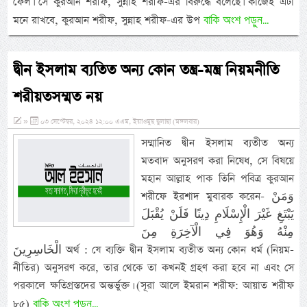
ফেল। সে কুরআন শরীফ, সুন্নাহ শরীফ-এর বিরুদ্ধে বলেছে। কাজেই এটা
বাকি অংশ পড়ুন...
মনে রাখবে, কুরআন শরীফ, সুন্নাহ শরীফ-এর উপ
দ্বীন ইসলাম ব্যতিত অন্য কোন তন্ত্র-মন্ত্র নিয়মনীতি
শরীয়তসম্মত নয়
»
০৩ সেপ্টেম্বর, ২০২৪ ১২:০০ এএম, ইয়াওমুছ ছুলাছা (মঙ্গলবার)
সম্মানিত দ্বীন ইসলাম ব্যতীত অন্য
মতবাদ অনুসরণ করা নিষেধ, সে বিষয়ে
মহান আল্লাহ পাক তিনি পবিত্র কুরআন
শরীফে ইরশাদ মুবারক করেন- وَمَنْ
يَبْتَغِ غَيْرَ الْإِسْلَامِ دِينًا فَلَنْ يُقْبَلَ
مِنْهُ وَهُوَ فِي الْآخِرَةِ مِنَ
الْخَاسِرِينَ অর্থ : যে ব্যক্তি দ্বীন ইসলাম ব্যতীত অন্য কোন ধর্ম (নিয়ম-
নীতির) অনুসরণ করে, তার থেকে তা কখনই গ্রহণ করা হবে না এবং সে
পরকালে ক্ষতিগ্রস্তদের অন্তর্ভুক্ত। (সূরা আলে ইমরান শরীফ: আয়াত শরীফ
বাকি অংশ পড়ুন...
৮৫)