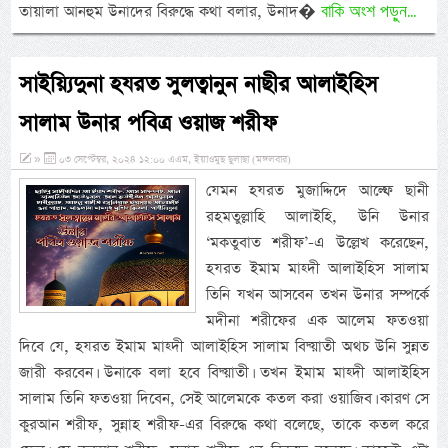
বাকি অংশ পড়ুন...
তায়ালা আনহুম উনাদের বিরুদ্ধে কথা বলার, উনাদ�
সাইয়্যিদুনা হযরত সুলত্বানুন নাছীর আলাইহিস
সালাম উনার পবিত্র ওয়াজ শরীফ
»
০৩ সেপ্টেম্বর, ২০২৪ ১২:০০ এএম, ইয়াওমুছ ছুলাছা (মঙ্গলবার)
যেমন হযরত মুজাদ্দিদে আল্ফে ছানী
রহমতুল্লাহি আলাইহি, উনি উনার
‘মকতুবাত শরীফ’-এ উল্লেখ করেছেন,
হযরত ইমাম মাহ্দী আলাইহিস সালাম
তিনি যখন আসবেন তখন উনার সম্পর্কে
মদীনা শরীফের এক আলেম ফতওয়া
দিবে যে, হযরত ইমাম মাহ্দী আলাইহিস সালাম বিদ্য়াতী অথচ উনি সুন্নত
জারী করবেন। উনাকে বলা হবে বিদ্য়াতী। তখন ইমাম মাহ্দী আলাইহিস
সালাম তিনি ফতওয়া দিবেন, সেই আলেমকে কতল করা ওয়াজিব। কারণ সে
কুরআন শরীফ, সুন্নাহ শরীফ-এর বিরুদ্ধে কথা বলেছে, তাকে কতল করে