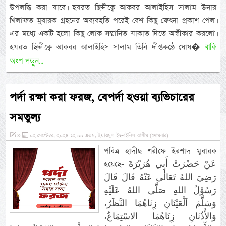
উপলদ্ধি করা যাবে। হযরত ছিদ্দীক্বে আকবর আলাইহিস সালাম উনার
খিলাফত মুবারক গ্রহনের অব্যবহতি পরেই বেশ কিছু ফেৎনা প্রকাশ পেল।
এর মধ্যে একটি হলো কিছু লোক সম্মানিত যাকাত দিতে অস্বীকার করলো।
বাকি
হযরত ছিদ্দীক্বে আকবর আলাইহিস সালাম তিনি দীপ্তকন্ঠে ঘোষ�
অংশ পড়ুন...
পর্দা রক্ষা করা ফরজ, বেপর্দা হওয়া ব্যভিচারের
সমতুল্য
»
০২ সেপ্টেম্বর, ২০২৪ ১২:০০ এএম, ইয়াওমুল ইছনাইনিল আযীম (সোমবার)
পবিত্র হাদীছ শরীফে ইরশাদ মুবারক
হয়েছে- عَنْ حَضْرَتْ أَبِي هُرَيْرَةَ
رَضِيَ اللهُ تَعَالٰى عَنْهُ قَالَ قَالَ
رَسُوْلُ اللهِ صَلَّى اللهُ عَلَيْهِ
وَسَلَّمَ اَلْعَيْنَانِ زِنَاهُمَا النَّظَرُ،
وَالأُذُنَانِ زِنَاهُمَا الاسْتِمَاعُ،