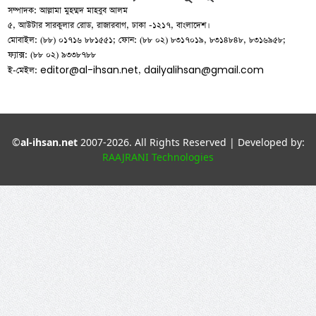
সম্পাদক: আল্লামা মুহম্মদ মাহবুব আলম
৫, আউটার সারকুলার রোড, রাজারবাগ, ঢাকা -১২১৭, বাংলাদেশ।
মোবাইল: (৮৮) ০১৭১৬ ৮৮১৫৫১; ফোন: (৮৮ ০২) ৮৩১৭০১৯, ৮৩১৪৮৪৮, ৮৩১৬৯৫৮;
ফ্যাক্স: (৮৮ ০২) ৯৩৩৮৭৮৮
editor@al-ihsan.net
dailyalihsan@gmail.com
ই-মেইল:
,
©
al-ihsan.net
2007-2026. All Rights Reserved | Developed by:
RAAJRANI Technologies