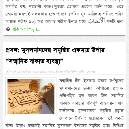
অপবিত্র বস্তু, শয়তানী কাজ। সুতরাং তোমরা এগুলো বর্জন করো, এতে
তোমরা অবশ্যই সফলকাম হতে পারবে। (পবিত্র সূরা মায়িদাহ শরীফ: পবিত্র
আয়াত শরীফ ৯০) অত্র আয়াত শরীফ উনার মধ্যে اَلْأَنْصَابُ শব্দটি দ্বারা
বাকি অংশ পড়ুন...
�
প্রসঙ্গ: মুসলমানদের সমৃদ্ধির একমাত্র উপায়
“সম্মানিত যাকাত ব্যবস্থা”
»
০২ সেপ্টেম্বর, ২০২৪ ১২:০০ এএম, ইয়াওমুল ইছনাইনিল আযীম (সোমবার)
সম্মানিত দ্বীন ইসলাম উনার স্বর্ণযুগের
মুসলমানদের দুনিয়া কাঁপানো প্রভাব-
প্রতিপত্তির মূল কারণ ছিল সম্মানিত
যাকাত ব্যবস্থার পরিপূর্ণ বাস্তবায়ন। যার
বদৌলতে মুসলমানরা সমৃদ্ধির চূড়ান্ত
সোপানে উপনিত হয়েছিলেন। দুই একটি
ঘটনা উল্লেখ করলেই সম্মানিত মুসলমান উনাদের সমৃদ্ধির মাত্রা কিঞ্চিত