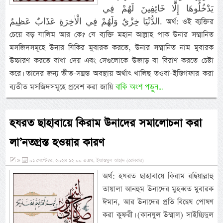
يَدْخُلُوهَا إِلَّا خَائِفِينَ لَهُمْ فِي
الدُّنْيَا خِزْيٌ وَلَهُمْ فِي الْاٰخِرَةِ عَذَابٌ عَظِيمٌ. অর্থ: ওই ব্যক্তির
চেয়ে বড় যালিম আর কে? যে ব্যক্তি মহান আল্লাহ পাক উনার সম্মানিত
মসজিদসমূহে উনার যিকির মুবারক করতে, উনার সম্মানিত নাম মুবারক
উচ্চারণ করতে বাধা দেয় এবং সেগুলোকে উজাড় বা বিরাণ করতে চেষ্টা
করে। তাদের জন্য ভীত-সন্ত্রস্ত অবস্থায় অর্থাৎ খালিছ তওবা-ইস্তিগফার করা
বাকি অংশ পড়ুন...
ব্যতীত মসজিদসমূহে প্রবেশ করা জায়ি
হযরত ছাহাবায়ে কিরাম উনাদের সমালোচনা করা
লা’নতগ্রস্ত হওয়ার কারণ
»
০১ সেপ্টেম্বর, ২০২৪ ১২:০০ এএম, ইয়াওমুল আহাদ (রোববার)
অর্থ: হযরত ছাহাবায়ে কিরাম রদ্বিয়াল্লাহু
তায়ালা আনহুম উনাদের মুহব্বত মুবারক
ঈমান, আর উনাদের প্রতি বিদ্বেষ পোষণ
করা কুফরী। (কানযুল উম্মাল) সাইয়্যিদুল