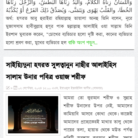
وَاللِّسَانُ زِناهُ الكَلاَمُ، وَاليَدُ زِنَاهَا البَطْشُ، وَالرِّجْلُ زِنَاهَا
الخُطَا، والقَلْبُ يَهْوَى وَيَتَمَنَّى، وَيُصَدِّقُ ذَلِكَ الفَرْجُ أَوْ يُكَذِّبُهُ
অর্থ: হযরত আবু হুরাইরা রদ্বিয়াল্লাহু তায়ালা আনহু তিনি বলেন, নূরে
মুজাসসাম হাবীবুল্লাহ হুযূর পাক ছল্লাল্লাহু আলাইহি ওয়া সাল্লাম তিনি
ইরশাদ মুবারক করেন, “চোখের ব্যভিচার হলো দৃষ্টি করা, কানের ব্যভিচার
বাকি অংশ পড়ুন...
হলো শ্রবণ করা, মুখের ব্যভিচার হল
সাইয়্যিদুনা হযরত সুলত্বানুন নাছীর আলাইহিস
সালাম উনার পবিত্র ওয়াজ শরীফ
»
০২ সেপ্টেম্বর, ২০২৪ ১২:০০ এএম, ইয়াওমুল ইছনাইনিল আযীম (সোমবার)
আমরা তো কুরআন শরীফ ও সুন্নাহ
শরীফ উনাদের উপর নেই, আমাদের
কামিয়াবি আসবে কোথা থেকে। কাজেই
আমাদের প্রত্যেকেরই মাথার তালু থেকে
পায়ের তলা, হায়াত থেকে মউত পর্যন্ত
প্রতিটি অবস্থায় কুরআন শরীফ, সুন্নাহ