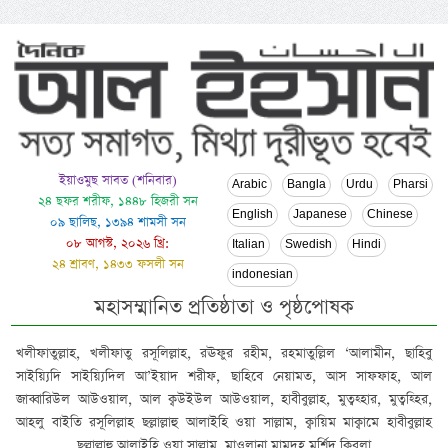
ইয়াওমুছ সাবত (শনিবার)
Arabic
Bangla
Urdu
Pharsi
২৪ ছফর শরীফ, ১৪৪৮ হিজরী সন
English
Japanese
Chinese
০৯ ছালিছ, ১৩৯৪ শামসী সন
০৮ আগস্ট, ২০২৬ খ্রি:
Italian
Swedish
Hindi
২৪ শ্রাবণ, ১৪৩৩ ফসলী সন
indonesian
মহাসম্মানিত প্রতিষ্ঠাতা ও পৃষ্ঠপোষক
খলীফাতুল্লাহ, খলীফাতু রসূলিল্লাহ, রঊফুর রহীম, রহমাতুল্লিল ‘আলামীন, ছাহিবু
সাইয়্যিদি সাইয়্যিদিল আ’ইয়াদ শরীফ, ছাহিবে নেয়ামত, আস সাফফাহ, আল
জাব্বারিউল আউওয়াল, আল ক্বউইউল আউওয়াল, হাবীবুল্লাহ, মুত্বহ্হার, মুত্বহ্হির,
আহলু বাইতি রসূলিল্লাহ ছল্লাল্লাহু আলাইহি ওয়া সাল্লাম, ক্বায়িম মাক্বামে হাবীবুল্লাহ
ছল্লাল্লাহু আলাইহি ওয়া সাল্লাম, মাওলানা মামদূহ মুর্শিদ ক্বিবলা