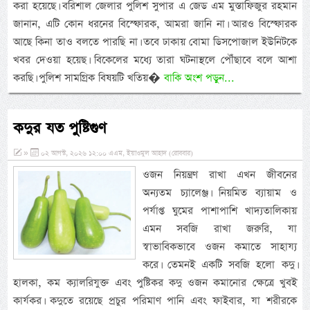
করা হয়েছে। বরিশাল জেলার পুলিশ সুপার এ জেড এম মুস্তাফিজুর রহমান
জানান, এটি কোন ধরনের বিস্ফোরক, আমরা জানি না। আরও বিস্ফোরক
আছে কিনা তাও বলতে পারছি না। তবে ঢাকায় বোমা ডিসপোজাল ইউনিটকে
খবর দেওয়া হয়েছ। বিকেলের মধ্যে তারা ঘটনাস্থলে পৌঁছাবে বলে আশা
করছি। পুলিশ সামগ্রিক বিষয়টি খতিয়�
বাকি অংশ পড়ুন...
কদুর যত পুষ্টিগুণ
»
০২ আগস্ট, ২০২৬ ১২:০০ এএম, ইয়াওমুল আহাদ (রোববার)
ওজন নিয়ন্ত্রণ রাখা এখন জীবনের
অন্যতম চ্যালেঞ্জ। নিয়মিত ব্যায়াম ও
পর্যাপ্ত ঘুমের পাশাপাশি খাদ্যতালিকায়
এমন সবজি রাখা জরুরি, যা
স্বাভাবিকভাবে ওজন কমাতে সাহায্য
করে। তেমনই একটি সবজি হলো কদু।
হালকা, কম ক্যালরিযুক্ত এবং পুষ্টিকর কদু ওজন কমানোর ক্ষেত্রে খুবই
কার্যকর। কদুতে রয়েছে প্রচুর পরিমাণ পানি এবং ফাইবার, যা শরীরকে