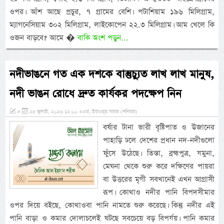
ওপর। আঁশ আছে প্রচুর, ৭ গ্রামের বেশি। পটাশিয়াম ১৯৬ মিলিগ্রাম,
ম্যাগনেসিয়াম ৩০২ মিলিগ্রাম, লাইকোপেন ২২.৩ মিলিগ্রাম। আম খেলে কি
ওজন বাড়বে? আমে �
বাকি অংশ পড়ুন...
নদীভাঙনে গত এক দশকে বাস্তুচ্যুত লাখ লাখ মানুষ,
নদী ভাঙন রোধে দ্রুত কার্যকর পদক্ষেপ নিন
»
২৫ জুলাই, ২০২৬ ১২:০০ এএম, ইয়াওমুছ সাবত (শনিবার)
বর্ষার টানা ভারী বৃষ্টিপাত ও উজানের
পাহাড়ি ঢলে দেশের প্রধান নদ-নদীগুলো
ফুঁসে উঠেছে। তিস্তা, ব্রহ্মপুত্র, যমুনা,
মেঘনা থেকে শুরু করে দক্ষিণের পায়রা
বা উত্তরের মৃগী সবখানেই এখন আগ্রাসী
রূপ। কোথাও নদীর পানি বিপদসীমার
ওপর দিয়ে বইছে, কোথাওবা পানি নামতে শুরু করেছে। কিন্তু নদীর এই
পানি বাড়া ও কমার দোলাচলেই ঘটছে সবচেয়ে বড় বিপর্যয়। পানি কমার