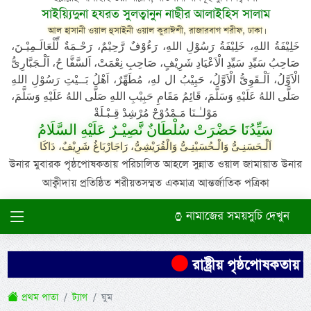
সাইয়্যিদুনা হযরত সুলত্বানুন নাছীর আলাইহিস সালাম
আল হাসানী ওয়াল হুসাইনী ওয়াল কুরাঈশী, রাজারবাগ শরীফ, ঢাকা।
خَلِيْفَةُ اللهِ، خَلِيْفَةُ رَسُوْلِ اللهِ، رَءُوْفٌ رَّحِيْمٌ، رَحْـمَةٌ لِّلْعَالَـمِيْـنَ،
صَاحِبُ سَيِّدِ سَيِّدِ الْاَعْيَادِ شَرِيْفٍ، صَاحِبِ نِعْمَتْ، اَلسَّفَّا حُ، اَلْـجَبَّارِىُّ
الْاَوَّلُ، اَلْـقَوِىُّ الْاَوَّلُ، حَبِيْبُ ال لهِ، مُطَهِّرٌ، اَهْلُ بَــيْتِ رَسُوْلِ اللهِ
صَلَّى اللهُ عَلَيْهِ وَسَلَّمَ، قَائِمُ مَقَامِ حَبِيْبِ اللهِ صَلَّى اللهُ عَلَيْهِ وَسَلَّمَ،
مَوْلـٰـنَا مَـمْدُوْحْ مُرْشِدْ قِـبْـلَةْ
سَيِّدُنَا حَضْرَتْ سُلْطَانٌ نَّصِيْـرٌ عَلَيْهِ السَّلَامُ
اَلْـحَسَنِـىُّ وَالْـحُسَيْنِـىُّ وَالْقُرَيْشِىُّ، رَاجَارْبَاغُ شَرِيْفٌ، دَاكَا
উনার মুবারক পৃষ্ঠপোষকতায় পরিচালিত আহলে সুন্নাত ওয়াল জামায়াত উনার
আক্বীদায় প্রতিষ্ঠিত শরীয়তসম্মত একমাত্র আন্তর্জাতিক পত্রিকা
নামাজের সময়সুচি দেখুন
রাষ্ট্রীয় পৃষ্ঠপোষকতায়
প্রথম পাতা
ট্যাগ
ঘুম