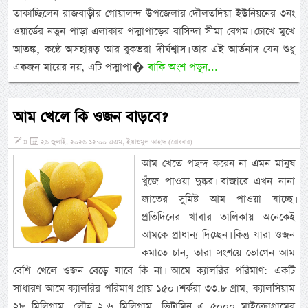
তাকাচ্ছিলেন রাজবাড়ীর গোয়ালন্দ উপজেলার দৌলতদিয়া ইউনিয়নের ৩নং
ওয়ার্ডের নতুন পাড়া এলাকার পদ্মাপাড়ের বাসিন্দা সীমা বেগম। চোখে-মুখে
আতঙ্ক, কণ্ঠে অসহায়ত্ব আর বুকভরা দীর্ঘশ্বাস। তার এই আর্তনাদ যেন শুধু
একজন মায়ের নয়, এটি পদ্মাপা�
বাকি অংশ পড়ুন...
আম খেলে কি ওজন বাড়বে?
»
২৬ জুলাই, ২০২৬ ১২:০০ এএম, ইয়াওমুল আহাদ (রোববার)
আম খেতে পছন্দ করেন না এমন মানুষ
খুঁজে পাওয়া দুষ্কর। বাজারে এখন নানা
জাতের সুমিষ্ট আম পাওয়া যাচ্ছে।
প্রতিদিনের খাবার তালিকায় অনেকেই
আমকে প্রাধান্য দিচ্ছেন। কিন্তু যারা ওজন
কমাতে চান, তারা সংশয়ে ভোগেন আম
বেশি খেলে ওজন বেড়ে যাবে কি না। আমে ক্যালরির পরিমাণ: একটি
সাধারণ আমে ক্যালরির পরিমাণ প্রায় ১৫০। শর্করা ৩৩.৮ গ্রাম, ক্যালসিয়াম
২৮ মিলিগ্রাম, লৌহ ২.৬ মিলিগ্রাম, ভিটামিন এ ৫০০০ মাইক্রোগ্রামের