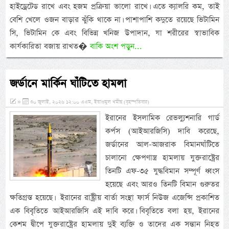
হাইড্রেটেড রাখে এবং হজম প্রক্রিয়া ভালো রাখে। এতে ক্যালরি কম, তাই
বেশি খেলে ওজন বাড়ার ঝুঁকি থাকে না। পাশাপাশি কদুতে রয়েছে ভিটামিন
সি, ভিটামিন কে এবং বিভিন্ন খনিজ উপাদান, যা শরীরের স্বাভাবিক
কার্যকারিতা বজায় রাখত�
বাকি অংশ পড়ুন...
জর্ডানে মার্কিন ঘাঁটিতে হামলা
»
৩০ জুলাই, ২০২৬ ১২:০০ এএম, ইয়াওমুল খমীছ (বৃহস্পতিবার)
ইরানের ইসলামিক রেভল্যুশনারি গার্ড
কর্পস (আইআরজিসি) দাবি করেছে,
জর্ডানের আল-আজরাক বিমানঘাঁটিতে
চালানো ক্ষেপণাস্ত্র হামলায় যুক্তরাষ্ট্রের
তিনটি এফ-৩৫ যুদ্ধবিমান সম্পূর্ণ ধ্বংস
হয়েছে এবং আরও তিনটি বিমান গুরুতর
ক্ষতিগ্রস্ত হয়েছে। ইরানের রাষ্ট্রীয় বার্তা সংস্থা ফার্স নিউজ এজেন্সি প্রকাশিত
এক বিবৃতিতে আইআরজিসি এই দাবি করে। বিবৃতিতে বলা হয়, ইরানের
কেশম দ্বীপে যুক্তরাষ্ট্রের হামলায় দুই ব্যক্তি ও তাদের এক সন্তান নিহত