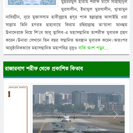
মুহররমুল হারাম শরীফ মাসে সাইয়্যিদুল
মুরসালীন, ইমামুল মুরসালীন, খ্বাতামুন
নাবিয়্যীন, নূরে মুজাসসাম হাবীবুল্লাহ হুযূর পাক ছল্লাল্লাহু আলাইহি ওয়া
সাল্লাম তিনি হযরত ছাহাবায়ে কিরাম রদ্বিয়াল্লাহু তা‘য়ালা আনহুম
উনাদেরকে নিয়ে শি’বে আবূ ত্বালিব-এ মহাসম্মানিত তাশরীফ মুবারক গ্রহণ
করেন। উনারা সেখানে তিন বছর সম্মানিত অবস্থান মুবারক করেন। অতঃপর
আনুষ্ঠানিকভাবে মহাসম্মানিত মহাপবিত্র নুবুও
বাকি অংশ পড়ুন...
রাজারবাগ শরীফ থেকে প্রকাশিত কিতাব
Previous
Next