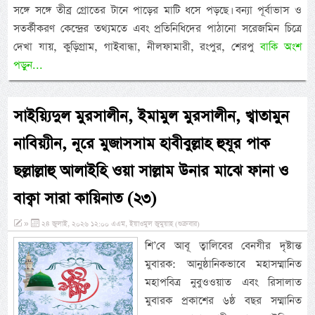
সঙ্গে সঙ্গে তীব্র গ্রোতের টানে পাড়ের মাটি ধসে পড়ছে। বন্যা পূর্বাভাস ও
সতর্কীকরণ কেন্দ্রের তথ্যমতে এবং প্রতিনিধিদের পাঠানো সরেজমিন চিত্রে
দেখা যায়, কুড়িগ্রাম, গাইবান্ধা, নীলফামারী, রংপুর, শেরপু
বাকি অংশ
পড়ুন...
সাইয়্যিদুল মুরসালীন, ইমামুল মুরসালীন, খ্বাতামুন
নাবিয়্যীন, নূরে মুজাসসাম হাবীবুল্লাহ হুযূর পাক
ছল্লাল্লাহু আলাইহি ওয়া সাল্লাম উনার মাঝে ফানা ও
বাক্বা সারা কায়িনাত (২৩)
»
২৪ জুলাই, ২০২৬ ১২:০০ এএম, ইয়াওমুল জুমুয়াহ (শুক্রবার)
শি’বে আবূ ত্বালিবের বেনযীর দৃষ্টান্ত
মুবারক: আনুষ্ঠানিকভাবে মহাসম্মানিত
মহাপবিত্র নুবুওওয়াত এবং রিসালাত
মুবারক প্রকাশের ৬ষ্ঠ বছর সম্মানিত