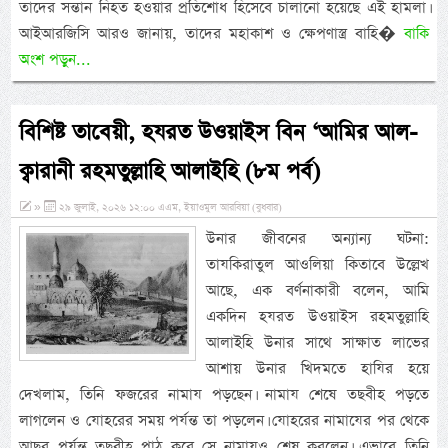
তাদের সন্তান নিহত হওয়ার প্রতিশোধ হিসেবে চালানো হয়েছে এই হামলা।
আইআরজিসি আরও জানায়, তাদের মহাকাশ ও ক্ষেপণাস্ত্র বাহি�
বাকি
অংশ পড়ুন...
বিশিষ্ট তাবেয়ী, হযরত উওয়াইস বিন ‘আমির আল-
ক্বারানী রহমতুল্লাহি আলাইহি (৮ম পর্ব)
»
২৯ জুলাই, ২০২৬ ১২:০০ এএম, ইয়াওমুল আরবিয়া (বুধবার)
উনার জীবনের অন্যান্য ঘটনা:
তাযকিরাতুল আওলিয়া কিতাবে উল্লেখ
আছে, এক বর্ণনাকারী বলেন, আমি
একদিন হযরত উওয়াইস রহমতুল্লাহি
আলাইহি উনার সাথে সাক্ষাত লাভের
আশায় উনার খিদমতে হাযির হয়ে
দেখলাম, তিনি ফজরের নামায পড়ছেন। নামায শেষে তছবীহ পড়তে
লাগলেন ও যোহরের সময় পর্যন্ত তা পড়লেন। যোহরের নামাযের পর থেকে
আছর পর্যন্ত তছবীহ পাঠ করে সে নামাযও শেষ করলেন। এভাবে তিনি