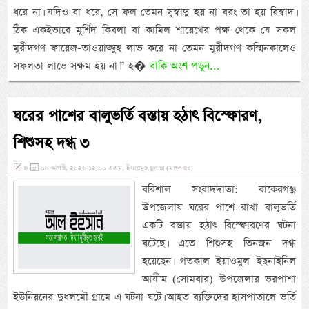
ধরে না। যদিও বা ধরে, সে ফল তেমন সুস্বাদু হয় না বরং তা হয় বিস্বাদ।
ঠিক একইভাবে মুর্শিদ কিবলা বা কামিল শায়েখের পক্ষ থেকে যে সকল
মুরীদগণ ফায়েজ-তাওয়াজ্জুহ লাভ করে না তেমন মুরীদগণ কস্মিনকালেও
সফলতা লাভে সক্ষম হয় না।” হ�
বাকি অংশ পড়ুন...
ঘরের পাশের বালুভর্তি বস্তায় হঠাৎ বিস্ফোরণ,
শিশুসহ দগ্ধ ৩
»
০৪ আগস্ট, ২০২৬ ১২:০০ এএম, ইয়াওমুছ ছুলাছা (মঙ্গলবার)
বরিশাল সংবাদদাতা: বাকেরগঞ্জ
উপজেলায় ঘরের পাশে রাখা বালুভর্তি
একটি বস্তায় হঠাৎ বিস্ফোরণের ঘটনা
ঘটেছে। এতে শিশুসহ তিনজন দগ্ধ
হয়েছেন। গতকাল ইয়াওমুল ইছনাইনিল
আযীম (সোমবার) উপজেলার ভরপাশা
ইউনিয়নের দুধলমৌ গ্রামে এ ঘটনা ঘটে। আহত ব্যক্তিদের হাসপাতালে ভর্তি