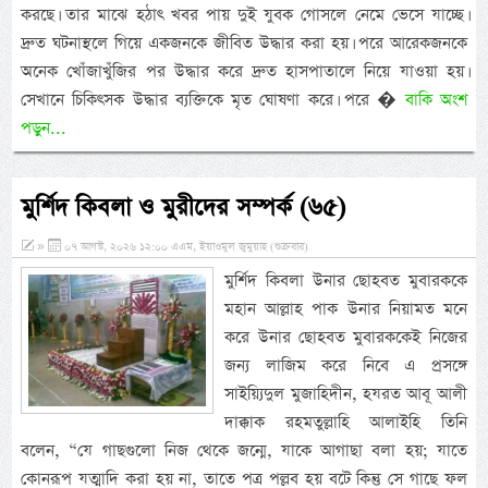
করছে। তার মাঝে হঠাৎ খবর পায় দুই যুবক গোসলে নেমে ভেসে যাচ্ছে।
দ্রুত ঘটনাস্থলে গিয়ে একজনকে জীবিত উদ্ধার করা হয়। পরে আরেকজনকে
অনেক খোঁজাখুঁজির পর উদ্ধার করে দ্রুত হাসপাতালে নিয়ে যাওয়া হয়।
সেখানে চিকিৎসক উদ্ধার ব্যক্তিকে মৃত ঘোষণা করে। পরে �
বাকি অংশ
পড়ুন...
মুর্শিদ কিবলা ও মুরীদের সম্পর্ক (৬৫)
»
০৭ আগস্ট, ২০২৬ ১২:০০ এএম, ইয়াওমুল জুমুয়াহ (শুক্রবার)
মুর্শিদ কিবলা উনার ছোহবত মুবারককে
মহান আল্লাহ পাক উনার নিয়ামত মনে
করে উনার ছোহবত মুবারককেই নিজের
জন্য লাজিম করে নিবে এ প্রসঙ্গে
সাইয়্যিদুল মুজাহিদীন, হযরত আবূ আলী
দাক্কাক রহমতুল্লাহি আলাইহি তিনি
বলেন, “যে গাছগুলো নিজ থেকে জন্মে, যাকে আগাছা বলা হয়; যাতে
কোনরূপ যত্মাদি করা হয় না, তাতে পত্র পল্লব হয় বটে কিন্তু সে গাছে ফল