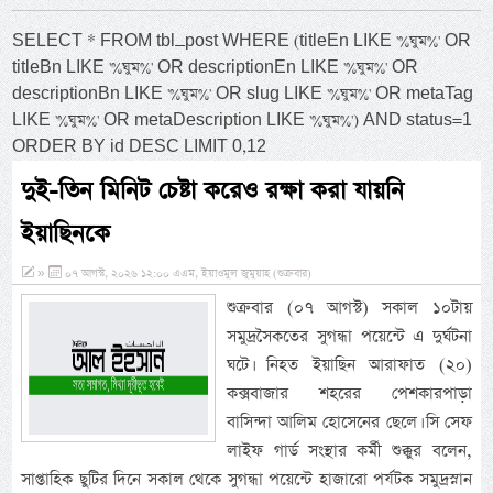
SELECT * FROM tbl_post WHERE (titleEn LIKE '%ঘুম%' OR
titleBn LIKE '%ঘুম%' OR descriptionEn LIKE '%ঘুম%' OR
descriptionBn LIKE '%ঘুম%' OR slug LIKE '%ঘুম%' OR metaTag
LIKE '%ঘুম%' OR metaDescription LIKE '%ঘুম%') AND status=1
ORDER BY id DESC LIMIT 0,12
দুই-তিন মিনিট চেষ্টা করেও রক্ষা করা যায়নি
ইয়াছিনকে
»
০৭ আগস্ট, ২০২৬ ১২:০০ এএম, ইয়াওমুল জুমুয়াহ (শুক্রবার)
শুক্রবার (০৭ আগস্ট) সকাল ১০টায়
সমুদ্রসৈকতের সুগন্ধা পয়েন্টে এ দুর্ঘটনা
ঘটে। নিহত ইয়াছিন আরাফাত (২০)
কক্সবাজার শহরের পেশকারপাড়া
বাসিন্দা আলিম হোসেনের ছেলে। সি সেফ
লাইফ গার্ড সংস্থার কর্মী শুক্কুর বলেন,
সাপ্তাহিক ছুটির দিনে সকাল থেকে সুগন্ধা পয়েন্টে হাজারো পর্যটক সমুদ্রস্নান