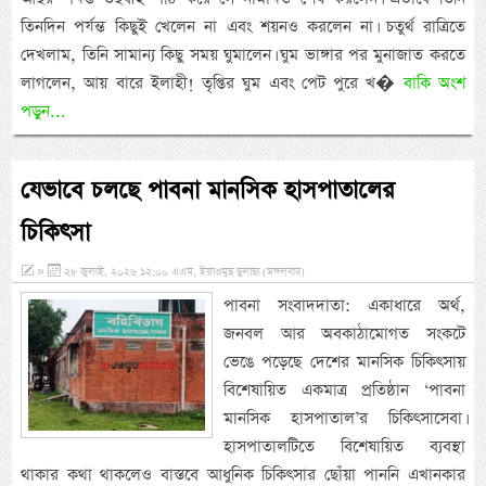
তিনদিন পর্যন্ত কিছুই খেলেন না এবং শয়নও করলেন না। চতুর্থ রাত্রিতে
দেখলাম, তিনি সামান্য কিছু সময় ঘুমালেন। ঘুম ভাঙ্গার পর মুনাজাত করতে
লাগলেন, আয় বারে ইলাহী! তৃপ্তির ঘুম এবং পেট পুরে খ�
বাকি অংশ
পড়ুন...
যেভাবে চলছে পাবনা মানসিক হাসপাতালের
চিকিৎসা
»
২৮ জুলাই, ২০২৬ ১২:০০ এএম, ইয়াওমুছ ছুলাছা (মঙ্গলবার)
পাবনা সংবাদদাতা: একাধারে অর্থ,
জনবল আর অবকাঠামোগত সংকটে
ভেঙে পড়েছে দেশের মানসিক চিকিৎসায়
বিশেষায়িত একমাত্র প্রতিষ্ঠান ‘পাবনা
মানসিক হাসপাতাল’র চিকিৎসাসেবা।
হাসপাতালটিতে বিশেষায়িত ব্যবস্থা
থাকার কথা থাকলেও বাস্তবে আধুনিক চিকিৎসার ছোঁয়া পাননি এখানকার