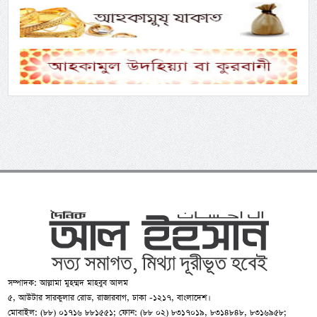
সম্পাদক: আল্লামা মুহম্মদ মাহবুব আলম
৫, আউটার সারকুলার রোড, রাজারবাগ, ঢাকা -১২১৭, বাংলাদেশ।
মোবাইল: (৮৮) ০১৭১৬ ৮৮১৫৫১; ফোন: (৮৮ ০২) ৮৩১৭০১৯, ৮৩১৪৮৪৮, ৮৩১৬৯৫৮;