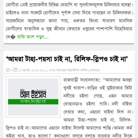
রোগীরা। নেই প্রয়োজনীয় বিভিন্ন থেরাপি বা পুনর্বাসনমূলক চিকিৎসার ব্যবস্থা।
চাইলেও নানা সংকটে রোগীদের পূর্ণাঙ্গ সেবা দিতে পারছেন না চিকিৎসকরা।
সরেজমিনে অনুসন্ধানে জানা যায়, গুরুতর কিংবা সাধারণ মানসিক
রোগীদের স্বাভাবিক ও সুস্থ জীবনে ফেরাতে ওষুধের পাশাপাশি বিহেভিয়ার
থে�
বাকি অংশ পড়ুন...
‘আমরা টাহা-পয়সা চাই না, রিলিফ-স্লিপও চাই না’
»
২৭ জুলাই, ২০২৬ ১২:০০ এএম, ইয়াওমুল ইছনাইনিল আযীম (সোমবার)
রাজবাড়ী সংবাদদাতা: “আমাগের অবস্থা
খুবই খারাপ। বাড়ির ওই মুইরাকার ভিটা
নদীতে চইলা গেছে, এহন আমার
দোহানডাও চইলা যাবি। নদী বাঁইধা
দেয়ার কথা, এহনো বাইধা দিল না।
আমরা টাহা-পয়সা চাই না, রিলিফ-
স্লিপও চাই না। আমাগের এহানে বাইধা দিলেই আমাগের শান্তি। আমরা কর্ম
কইরা খাব, তাও ভালো।” কথাগুলো বলতে বলতে বারবার নদীর দিকে