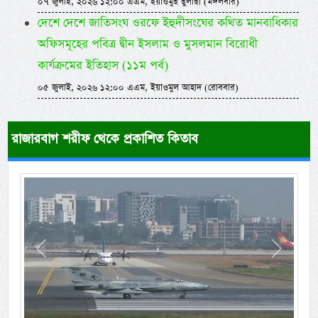
০৭ জুলাই, ২০২৬ ১২:০০ এএম, ইয়াওমুছ ছুলাছা (মঙ্গলবার)
দেশে দেশে জাতিসংঘ ওরফে ইহুদীসংঘের কথিত মানবাধিকার
অফিসমূহের পবিত্র দ্বীন ইসলাম ও মুসলমান বিরোধী
কার্যক্রমের ইতিহাস (১১ম পর্ব)
০৫ জুলাই, ২০২৬ ১২:০০ এএম, ইয়াওমুল আহাদ (রোববার)
রাজারবাগ শরীফ থেকে প্রকাশিত কিতাব
Previous
Next