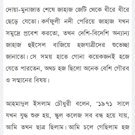
দোয়া-মুনাজাত শেষে জাহাজ জেটি থেকে ধীরে ধীরে
ছেড়ে যেতো। কর্ণফুলী নদী পেরিয়ে জাহাজ যখন
সমুদ্রে প্রবেশ করতো, তখন দেশি-বিদেশি অন্যান্য
জাহাজ হুইসেল বাজিয়ে হজযাত্রীদের শুভেচ্ছা
জানাতো। সে সময় হাতে গোনা কয়েকজনই হজে
যেতে পারতেন, অথচ হজ ছিলো অনেক বেশি গৌরব
ও সম্মানের বিষয়।
আহমাদুল ইসলাম চৌধুরী বলেন, ‘১৯৭১ সালে
যখন যুদ্ধ শুরু হয়, স্কুল কলেজ সব বন্ধ হয়ে যায়,
আমি তখন ছাত্র ছিলাম। আমি চলে গেছিলাম হজ