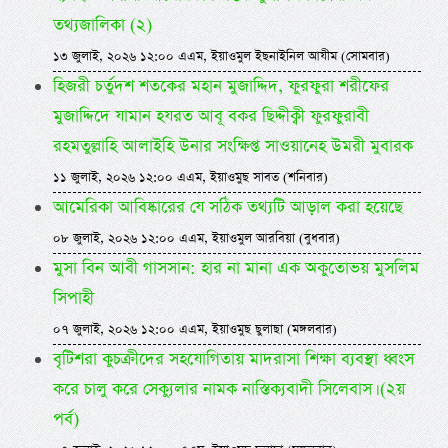
তথ্যজালিকা (২)
১৩ জুলাই, ২০২৬ ১২:০০ এএম, ইয়াওমুল ইছনাইনিল আযীম (সোমবার)
হিজরী চর্তুদশ শতকের মহান মুজাদ্দিদ, ফুরফুরা শরীফের
মুজাদ্দিদে যামান হযরত আবূ বকর ছিদ্দীক্বী ফুরফুরাবী
রহমতুল্লাহি আলাইহি উনার সংক্ষিপ্ত সাওয়ানেহ উমরী মুবারক
১১ জুলাই, ২০২৬ ১২:০০ এএম, ইয়াওমুছ সাবত (শনিবার)
আমেরিকা আবিষ্কারের যে সঠিক তথ্যটি আড়াল করা হয়েছে
০৮ জুলাই, ২০২৬ ১২:০০ এএম, ইয়াওমুল আরবিয়া (বুধবার)
মুসা বিন আবী গাসসান: হার না মানা এক অকুতোভয় মুসলিম
সিপাহী
০৭ জুলাই, ২০২৬ ১২:০০ এএম, ইয়াওমুছ ছুলাছা (মঙ্গলবার)
বৃটিশরা কুচক্রীদের সহযোগিতায় মাদরাসা শিক্ষা ব্যবস্থা ধ্বংস
করে চালু করে সেক্যুলার নামক নাস্তিক্যবাদী সিলেবাস। (২য়
পর্ব)