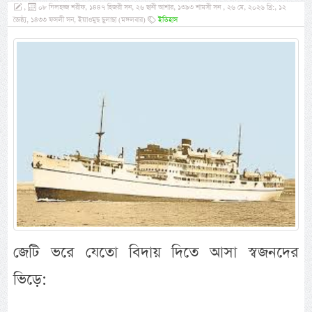
,
০৮ যিলহজ্জ শরীফ, ১৪৪৭ হিজরী সন, ২৬ ছানী আশার, ১৩৯৩ শামসী সন , ২৬ মে, ২০২৬ খ্রি:, ১২
জৈষ্ঠ্য, ১৪৩৩ ফসলী সন, ইয়াওমুছ ছুলাছা (মঙ্গলবার)
ইতিহাস
জেটি ভরে যেতো বিদায় দিতে আসা স্বজনদের
ভিড়ে: