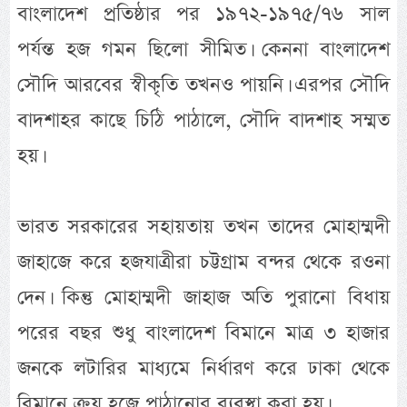
বাংলাদেশ প্রতিষ্ঠার পর ১৯৭২-১৯৭৫/৭৬ সাল
পর্যন্ত হজ গমন ছিলো সীমিত। কেননা বাংলাদেশ
সৌদি আরবের স্বীকৃতি তখনও পায়নি। এরপর সৌদি
বাদশাহর কাছে চিঠি পাঠালে, সৌদি বাদশাহ সম্মত
হয়।
ভারত সরকারের সহায়তায় তখন তাদের মোহাম্মদী
জাহাজে করে হজযাত্রীরা চট্টগ্রাম বন্দর থেকে রওনা
দেন। কিন্তু মোহাম্মদী জাহাজ অতি পুরানো বিধায়
পরের বছর শুধু বাংলাদেশ বিমানে মাত্র ৩ হাজার
জনকে লটারির মাধ্যমে নির্ধারণ করে ঢাকা থেকে
বিমানে ক্রয় হজে পাঠানোর ব্যবস্থা করা হয়।