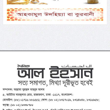
সম্পাদক: আল্লামা মুহম্মদ মাহবুব আলম
৫, আউটার সারকুলার রোড, রাজারবাগ, ঢাকা -১২১৭, বাংলাদেশ।
মোবাইল: (৮৮) ০১৭১৬ ৮৮১৫৫১; ফোন: (৮৮ ০২) ৮৩১৭০১৯, ৮৩১৪৮৪৮, ৮৩১৬৯৫৮;
ফ্যাক্স: (৮৮ ০২) ৯৩৩৮৭৮৮