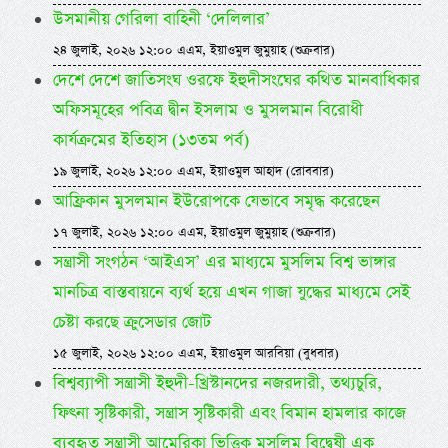
উসমানীয় গেরিলা বাহিনী ‘দেলিলার’
২৪ জুলাই, ২০২৬ ১২:০০ এএম, ইয়াওমুল জুমুয়াহ (শুক্রবার)
দেশে দেশে জাতিসংঘ ওরফে ইহুদীসংঘের কথিত মানবাধিকার
অফিসমূহের পবিত্র দ্বীন ইসলাম ও মুসলমান বিরোধী
কার্যক্রমের ইতিহাস (১৩তম পর্ব)
১৯ জুলাই, ২০২৬ ১২:০০ এএম, ইয়াওমুল আহাদ (রোববার)
আফ্রিকান মুসলমান ইউরোপকে যেভাবে সমৃদ্ধ করেছেন
১৭ জুলাই, ২০২৬ ১২:০০ এএম, ইয়াওমুল জুমুয়াহ (শুক্রবার)
সন্ত্রাসী সংগঠন ‘আইএস’ এর মাধ্যমে মুসলিম বিশ্ব ভাঙ্গার
মানচিত্র বাস্তবায়নে ব্যর্থ হয়ে এখন গাজা যুদ্ধের মাধ্যমে সেই
চেষ্টা করছে ক্রুসেডার জোট
১৫ জুলাই, ২০২৬ ১২:০০ এএম, ইয়াওমুল আরবিয়া (বুধবার)
বিশ্বব্যাপী সন্ত্রাসী ইহুদী-খ্রিস্টানদের নজরদারী, তথ্যচুরি,
ফিৎনা সৃষ্টিকারী, সন্ত্রাস সৃষ্টিকারী এবং বিমান হামলার কাজে
ব্যবহৃত সন্ত্রাসী আমেরিকা ভিত্তিক মুসলিম বিদ্বেষী এক