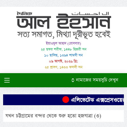
ইয়াওমুল আহাদ (রোববার)
২৫ ছফর শরীফ, ১৪৪৮ হিজরী সন
১০ ছালিছ, ১৩৯৪ শামসী সন
০৯ আগস্ট, ২০২৬ খ্রি:
২৫ শ্রাবণ, ১৪৩৩ ফসলী সন
নামাজের সময়সুচি দেখুন
এলিভেটেড এক্সপ্রেসওয়ের পি
যখন চট্টগ্রামের বন্দর থেকে শুরু হতো হজযাত্রা (৩)