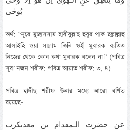
وَمَا يَنْطِقُ عَنِ الْـهَوٰى اِنْ هُوَ اِلَّا وَحْى
يُوحٰى
অর্থ: “নূরে মুজাসসাম হাবীবুল্লাহ হুযূর পাক ছল্লাল্লাহু
আলাইহি ওয়া সাল্লাম তিনি ওহী মুবারক ব্যতিত
নিজের থেকে কোন কথা মুবারক বলেন না।” (পবিত্র
সূরা নজম শরীফ: পবিত্র আয়াত শরীফ: ৩, ৪)
পবিত্র হাদীছ শরীফ উনার মধ্যে আরো বর্ণিত
রয়েছে-
عن حضرت الـمقدام بن معديكرب