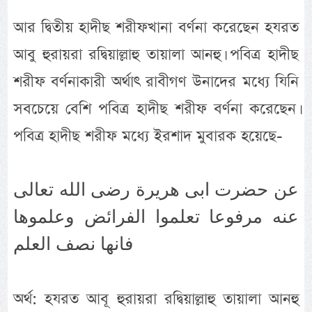
আর দ্বিতীয় হাদীছ শরীফখানা বর্ণনা করেছেন হযরত
আবু হুরায়রা রদ্বিয়াল্লাহু তায়ালা আনহু। পবিত্র হাদীছ
শরীফ বর্ণনাকারী অর্থাৎ রাবীগণ উনাদের মধ্যে যিনি
সবচেয়ে বেশি পবিত্র হাদীছ শরীফ বর্ণনা করেছেন।
পবিত্র হাদীছ শরীফ মধ্যে ইরশাদ মুবারক হয়েছে-
عن حضرت ابى هريرة رضى الله تعالى
عنه مرفوعا تعلموا الفرائض وعلموها
فانها نصف العلم
অর্থ: হযরত আবূ হুরায়রা রদ্বিয়াল্লাহু তায়ালা আনহু