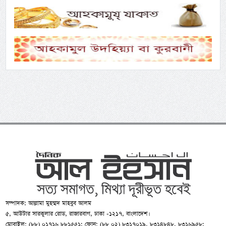
সম্পাদক: আল্লামা মুহম্মদ মাহবুব আলম
৫, আউটার সারকুলার রোড, রাজারবাগ, ঢাকা -১২১৭, বাংলাদেশ।
মোবাইল: (৮৮) ০১৭১৬ ৮৮১৫৫১; ফোন: (৮৮ ০২) ৮৩১৭০১৯, ৮৩১৪৮৪৮, ৮৩১৬৯৫৮;