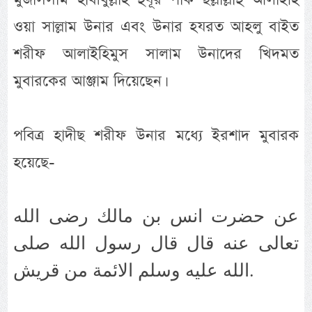
ওয়া সাল্লাম উনার এবং উনার হযরত আহলু বাইত
শরীফ আলাইহিমুস সালাম উনাদের খিদমত
মুবারকের আঞ্জাম দিয়েছেন।
পবিত্র হাদীছ শরীফ উনার মধ্যে ইরশাদ মুবারক
হয়েছে-
عن حضرت انس بن مالك رضى الله
تعالى عنه قال قال رسول الله صلى
الله عليه وسلم الائمة من قريش.