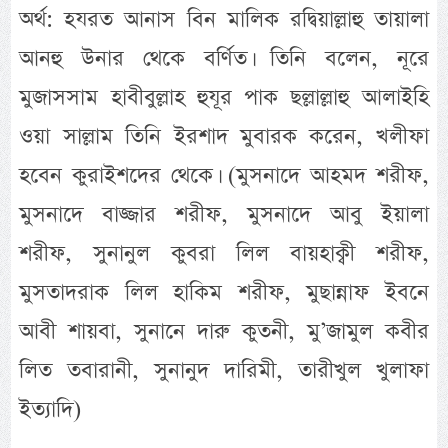
অর্থ: হযরত আনাস বিন মালিক রদ্বিয়াল্লাহু তায়ালা
আনহু উনার থেকে বর্ণিত। তিনি বলেন, নূরে
মুজাসসাম হাবীবুল্লাহ হুযূর পাক ছল্লাল্লাহু আলাইহি
ওয়া সাল্লাম তিনি ইরশাদ মুবারক করেন, খলীফা
হবেন কুরাইশদের থেকে। (মুসনাদে আহমদ শরীফ,
মুসনাদে বাজ্জার শরীফ, মুসনাদে আবু ইয়ালা
শরীফ, সুনানুল কুবরা লিল বায়হাক্বী শরীফ,
মুসতাদরাক লিল হাকিম শরীফ, মুছান্নাফ ইবনে
আবী শায়বা, সুনানে দারু কুতনী, মু’জামুল কবীর
লিত তবারানী, সুনানুদ দারিমী, তারীখুল খুলাফা
ইত্যাদি)