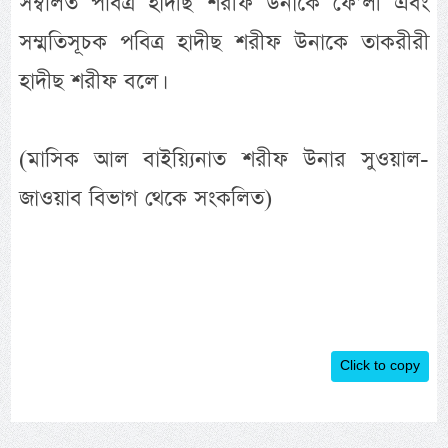
সম্বলিত পবিত্র হাদীছ শরীফ উনাকে ফে’লী এবং
সম্মতিসূচক পবিত্র হাদীছ শরীফ উনাকে তাকরীরী
হাদীছ শরীফ বলে।
(মাসিক আল বাইয়্যিনাত শরীফ উনার সুওয়াল-
জাওয়াব বিভাগ থেকে সংকলিত)
Click to copy