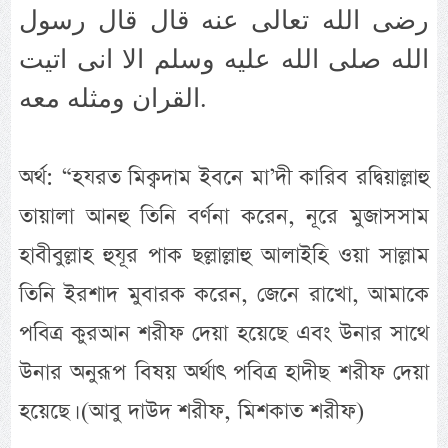
رضى الله تعالى عنه قال قال رسول
الله صلى الله عليه وسلم الا انى اتيت
القران ومثله معه.
অর্থ: “হযরত মিক্বদাম ইবনে মা’দী কারিব রদ্বিয়াল্লাহু
তায়ালা আনহু তিনি বর্ণনা করেন, নূরে মুজাসসাম
হাবীবুল্লাহ হুযূর পাক ছল্লাল্লাহু আলাইহি ওয়া সাল্লাম
তিনি ইরশাদ মুবারক করেন, জেনে রাখো, আমাকে
পবিত্র কুরআন শরীফ দেয়া হয়েছে এবং উনার সাথে
উনার অনুরূপ বিষয় অর্থাৎ পবিত্র হাদীছ শরীফ দেয়া
হয়েছে। (আবু দাউদ শরীফ, মিশকাত শরীফ)