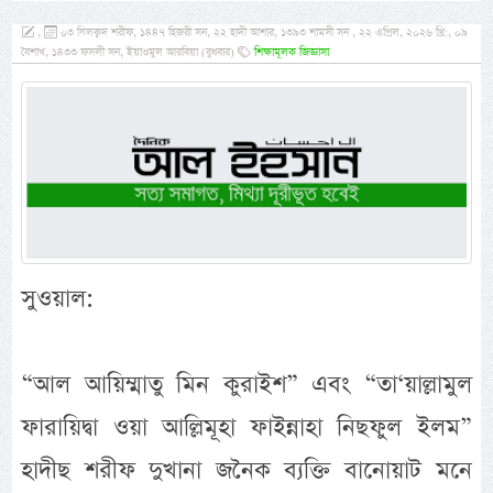
,
০৩ যিলক্বদ শরীফ, ১৪৪৭ হিজরী সন, ২২ হাদী আশার, ১৩৯৩ শামসী সন , ২২ এপ্রিল, ২০২৬ খ্রি:, ০৯
বৈশাখ, ১৪৩৩ ফসলী সন, ইয়াওমুল আরবিয়া (বুধবার)
শিক্ষামূলক জিজ্ঞাসা
সুওয়াল:
“আল আয়িম্মাতু মিন কুরাইশ” এবং “তা‘য়াল্লামুল
ফারায়িদ্বা ওয়া আল্লিমূহা ফাইন্নাহা নিছফুল ইলম”
হাদীছ শরীফ দুখানা জনৈক ব্যক্তি বানোয়াট মনে