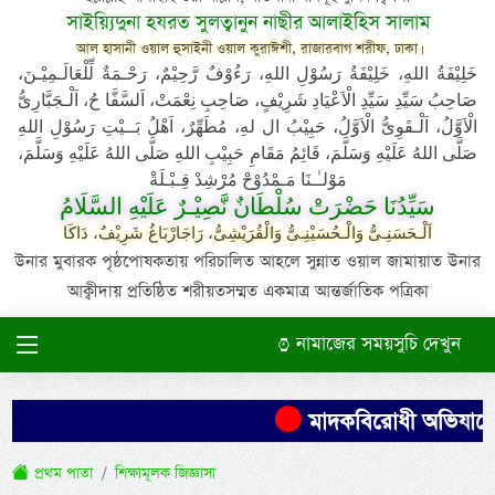
সাইয়্যিদুনা হযরত সুলত্বানুন নাছীর আলাইহিস সালাম
আল হাসানী ওয়াল হুসাইনী ওয়াল কুরাঈশী, রাজারবাগ শরীফ, ঢাকা।
خَلِيْفَةُ اللهِ، خَلِيْفَةُ رَسُوْلِ اللهِ، رَءُوْفٌ رَّحِيْمٌ، رَحْـمَةٌ لِّلْعَالَـمِيْـنَ،
صَاحِبُ سَيِّدِ سَيِّدِ الْاَعْيَادِ شَرِيْفٍ، صَاحِبِ نِعْمَتْ، اَلسَّفَّا حُ، اَلْـجَبَّارِىُّ
الْاَوَّلُ، اَلْـقَوِىُّ الْاَوَّلُ، حَبِيْبُ ال لهِ، مُطَهِّرٌ، اَهْلُ بَــيْتِ رَسُوْلِ اللهِ
صَلَّى اللهُ عَلَيْهِ وَسَلَّمَ، قَائِمُ مَقَامِ حَبِيْبِ اللهِ صَلَّى اللهُ عَلَيْهِ وَسَلَّمَ،
مَوْلـٰـنَا مَـمْدُوْحْ مُرْشِدْ قِـبْـلَةْ
سَيِّدُنَا حَضْرَتْ سُلْطَانٌ نَّصِيْـرٌ عَلَيْهِ السَّلَامُ
اَلْـحَسَنِـىُّ وَالْـحُسَيْنِـىُّ وَالْقُرَيْشِىُّ، رَاجَارْبَاغُ شَرِيْفٌ، دَاكَا
উনার মুবারক পৃষ্ঠপোষকতায় পরিচালিত আহলে সুন্নাত ওয়াল জামায়াত উনার
আক্বীদায় প্রতিষ্ঠিত শরীয়তসম্মত একমাত্র আন্তর্জাতিক পত্রিকা
নামাজের সময়সুচি দেখুন
মাদকবিরোধী অভিযানে এক 
প্রথম পাতা
শিক্ষামূলক জিজ্ঞাসা