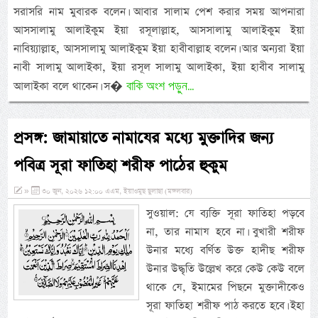
সরাসরি নাম মুবারক বলেন। আবার সালাম পেশ করার সময় আপনারা
আসসালামু আলাইকুম ইয়া রসূলাল্লাহ, আসসালামু আলাইকুম ইয়া
নাবিয়্যাল্লাহ, আসসালামু আলাইকুম ইয়া হাবীবাল্লাহ বলেন। আর অন্যরা ইয়া
নাবী সালামু আলাইকা, ইয়া রসূল সালামু আলাইকা, ইয়া হাবীব সালামু
বাকি অংশ পড়ুন...
আলাইকা বলে থাকেন। স�
প্রসঙ্গ: জামায়াতে নামাযের মধ্যে মুক্তাদির জন্য
পবিত্র সূরা ফাতিহা শরীফ পাঠের হুকুম
»
৩০ জুন, ২০২৬ ১২:০০ এএম, ইয়াওমুছ ছুলাছা (মঙ্গলবার)
সুওয়াল: যে ব্যক্তি সূরা ফাতিহা পড়বে
না, তার নামায হবে না। বুখারী শরীফ
উনার মধ্যে বর্ণিত উক্ত হাদীছ শরীফ
উনার উদ্ধৃতি উল্লেখ করে কেউ কেউ বলে
থাকে যে, ইমামের পিছনে মুক্তাদীকেও
সূরা ফাতিহা শরীফ পাঠ করতে হবে। ইহা