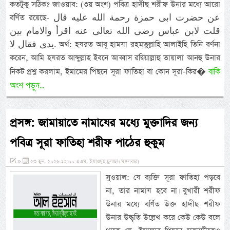
কতটুকু সঠিক? জাওয়াব: (৩য় অংশ) পবিত্র হাদীছ শরীফ উনার মধ্যে আরো
বর্ণিত রয়েছে- عن حضرت ابى حمزة رحمة الله عليه قال
قلت لابن عباس رضى الله تعالى عنه اقرأ والامام بين
يدى فقال لا. অর্থ: হযরত আবূ হামযা রহমতুল্লাহি আলাইহি তিনি বর্ণনা
করেন, আমি হযরত আব্দুল্লাহ ইবনে আব্বাস রদ্বিয়াল্লাহু তায়ালা আনহু উনার
বাকি
নিকট প্রশ্ন করলাম, ইমামের পিছনে সূরা ফাতিহা বা কোন সূরা-কির�
অংশ পড়ুন...
প্রসঙ্গ: জামায়াতে নামাযের মধ্যে মুক্তাদির জন্য
পবিত্র সূরা ফাতিহা শরীফ পাঠের হুকুম
»
২৩ জুন, ২০২৬ ১২:০০ এএম, ইয়াওমুছ ছুলাছা (মঙ্গলবার)
সুওয়াল: যে ব্যক্তি সূরা ফাতিহা পড়বে
না, তার নামায হবে না। বুখারী শরীফ
উনার মধ্যে বর্ণিত উক্ত হাদীছ শরীফ
উনার উদ্ধৃতি উল্লেখ করে কেউ কেউ বলে