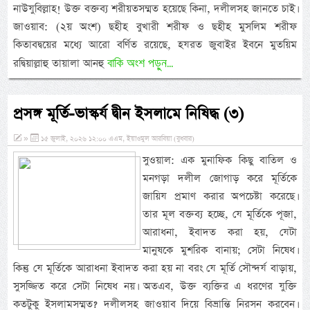
নাউযুবিল্লাহ! উক্ত বক্তব্য শরীয়তসম্মত হয়েছে কিনা, দলীলসহ জানতে চাই।
জাওয়াব: (২য় অংশ) ছহীহ বুখারী শরীফ ও ছহীহ মুসলিম শরীফ
কিতাবদ্বয়ের মধ্যে আরো বর্ণিত রয়েছে, হযরত জুবাইর ইবনে মুতয়িম
বাকি অংশ পড়ুন...
রদ্বিয়াল্লাহু তায়ালা আনহু
প্রসঙ্গ মূর্তি-ভাস্কর্য দ্বীন ইসলামে নিষিদ্ধ (৩)
»
১৫ জুলাই, ২০২৬ ১২:০০ এএম, ইয়াওমুল আরবিয়া (বুধবার)
সুওয়াল: এক মুনাফিক কিছু বাতিল ও
মনগড়া দলীল জোগাড় করে মূর্তিকে
জায়িয প্রমাণ করার অপচেষ্টা করেছে।
তার মূল বক্তব্য হচ্ছে, যে মূর্তিকে পূজা,
আরাধনা, ইবাদত করা হয়, যেটা
মানুষকে মুশরিক বানায়; সেটা নিষেধ।
কিন্তু যে মূর্তিকে আরাধনা ইবাদত করা হয় না বরং যে মূর্তি সৌন্দর্য বাড়ায়,
সুসজ্জিত করে সেটা নিষেধ নয়। অতএব, উক্ত ব্যক্তির এ ধরণের যুক্তি
কতটুকু ইসলামসম্মত? দলীলসহ জাওয়াব দিয়ে বিভ্রান্তি নিরসন করবেন।