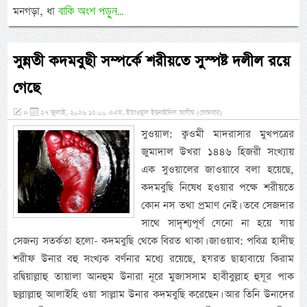
বাকি অংশ পড়ুন...
মনগড়া, ধা
সুন্নতী কদমবুছী সম্পর্কে শরীয়তে সুস্পষ্ট দলীল রয়ে
গেছে
»
২৭ জুলাই, ২০২৬ ১২:০০ এএম, ইয়াওমুল ইছনাইনিল আযীম (সোমবার)
সুওয়াল: ক্বওমী মাদরাসার মুখপত্রের
জুমাদাল উখরা ১৪৪৬ হিজরী সংখ্যায়
এক সুওয়ালের জাওয়াবে বলা হয়েছে,
কদমবুছি নিষেধ হওয়ার পক্ষে শরীয়তে
কোন নস তথা প্রমাণ নেই। তবে সেজদার
সাথে সাদৃশ্যপূর্ণ যেনো না হয়ে যায়
সেজন্য সতর্কতা হলো- কদমবুছি থেকে বিরত থাকা। জাওয়াব: পবিত্র হাদীছ
শরীফ উনার বহু সংখ্যক বর্ণনার মধ্যে রয়েছে, হযরত ছাহাবায়ে কিরাম
রদ্বিয়াল্লাহু তায়ালা আনহুম উনারা নূরে মুজাসসাম হাবীবুল্লাহ হুযূর পাক
ছল্লাল্লাহু আলাইহি ওয়া সাল্লাম উনার কদমবুছি করেছেন। আর তিনি উনাদের