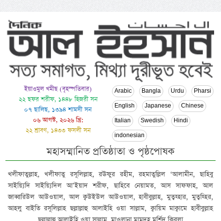
ইয়াওমুল খমীছ (বৃহস্পতিবার)
Arabic
Bangla
Urdu
Pharsi
২২ ছফর শরীফ, ১৪৪৮ হিজরী সন
English
Japanese
Chinese
০৭ ছালিছ, ১৩৯৪ শামসী সন
০৬ আগস্ট, ২০২৬ খ্রি:
Italian
Swedish
Hindi
২২ শ্রাবণ, ১৪৩৩ ফসলী সন
indonesian
মহাসম্মানিত প্রতিষ্ঠাতা ও পৃষ্ঠপোষক
খলীফাতুল্লাহ, খলীফাতু রসূলিল্লাহ, রঊফুর রহীম, রহমাতুল্লিল ‘আলামীন, ছাহিবু
সাইয়্যিদি সাইয়্যিদিল আ’ইয়াদ শরীফ, ছাহিবে নেয়ামত, আস সাফফাহ, আল
জাব্বারিউল আউওয়াল, আল ক্বউইউল আউওয়াল, হাবীবুল্লাহ, মুত্বহ্হার, মুত্বহ্হির,
আহলু বাইতি রসূলিল্লাহ ছল্লাল্লাহু আলাইহি ওয়া সাল্লাম, ক্বায়িম মাক্বামে হাবীবুল্লাহ
ছল্লাল্লাহু আলাইহি ওয়া সাল্লাম, মাওলানা মামদূহ মুর্শিদ ক্বিবলা