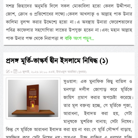
সশস্ত্র জিহাদের অনুমতি দিলে সকল মোকাবিলা হতো কেবল উদ্দীপনা,
জোশ, ক্রোধ ও প্রতিশোধের লক্ষ্যে। কেবল আখলাক্ব ও আল্লাহ পাক উনার
কালিমা বুলন্দ করার উদ্দেশ্যে হতো না। এ অবস্থায় উনারা ফেরেশতাদের
পবিত্র কাফেলার সহযোগিতা লাভের উপযুক্ত হতেন না। এবং মহান আল্লাহ
বাকি অংশ পড়ুন...
পাক উনার পক্ষ থেকে নিরাপত্তা ল
প্রসঙ্গ মূর্তি-ভাস্কর্য দ্বীন ইসলামে নিষিদ্ধ (১)
»
০১ জুলাই, ২০২৬ ১২:০০ এএম, ইয়াওমুল আরবিয়া (বুধবার)
সুওয়াল: এক মুনাফিক কিছু বাতিল ও
মনগড়া দলীল জোগাড় করে মূর্তিকে
জায়িয প্রমাণ করার অপচেষ্টা করেছে।
তার মূল বক্তব্য হচ্ছে, যে মূর্তিকে পূজা,
আরাধনা, ইবাদত করা হয়, যেটা
মানুষকে মুশরিক বানায়; সেটা নিষেধ।
কিন্তু যে মূর্তিকে আরাধনা ইবাদত করা হয় না বরং যে মূর্তি সৌন্দর্য বাড়ায়,
সুসজ্জিত করে সেটা নিষেধ নয়। অতএব, উক্ত ব্যক্তির এ ধরণের যুক্তি