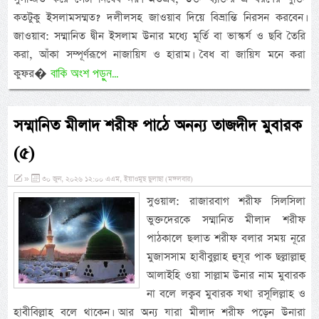
কতটুকু ইসলামসম্মত? দলীলসহ জাওয়াব দিয়ে বিভ্রান্তি নিরসন করবেন।
জাওয়াব: সম্মানিত দ্বীন ইসলাম উনার মধ্যে মূর্তি বা ভাস্কর্য ও ছবি তৈরি
করা, আঁকা সম্পূর্ণরূপে নাজায়িয ও হারাম। বৈধ বা জায়িয মনে করা
বাকি অংশ পড়ুন...
কুফর�
সম্মানিত মীলাদ শরীফ পাঠে অনন্য তাজদীদ মুবারক
(৫)
»
৩০ জুন, ২০২৬ ১২:০০ এএম, ইয়াওমুছ ছুলাছা (মঙ্গলবার)
সুওয়াল: রাজারবাগ শরীফ সিলসিলা
ভুক্তদেরকে সম্মানিত মীলাদ শরীফ
পাঠকালে ছলাত শরীফ বলার সময় নূরে
মুজাসসাম হাবীবুল্লাহ হুযূর পাক ছল্লাল্লাহু
আলাইহি ওয়া সাল্লাম উনার নাম মুবারক
না বলে লক্বব মুবারক যথা রসূলিল্লাহ ও
হাবীবিল্লাহ বলে থাকেন। আর অন্য যারা মীলাদ শরীফ পড়েন উনারা