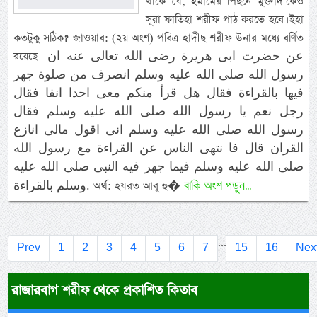
থাকে যে, ইমামের পিছনে মুক্তাদীকেও
সূরা ফাতিহা শরীফ পাঠ করতে হবে। ইহা
কতটুকু সঠিক? জাওয়াব: (২য় অংশ) পবিত্র হাদীছ শরীফ উনার মধ্যে বর্ণিত
রয়েছে- عن حضرت ابى هريرة رضى الله تعالى عنه ان
رسول الله صلى الله عليه وسلم انصرف من صلوة جهر
فيها بالقراءة فقال هل قرأ منكم معى احدا انفا فقال
رجل نعم يا رسول الله صلى الله عليه وسلم فقال
رسول الله صلى الله عليه وسلم انى اقول مالى انازع
القران قال فا نتهى الناس عن القراءة مع رسول الله
صلى الله عليه وسلم فيما جهر فيه النبى صلى الله عليه
বাকি অংশ পড়ুন...
وسلم بالقراءة. অর্থ: হযরত আবূ হু�
...
Prev
1
2
3
4
5
6
7
15
16
Nex
রাজারবাগ শরীফ থেকে প্রকাশিত কিতাব