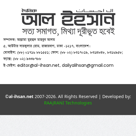
সম্পাদক: আল্লামা মুহম্মদ মাহবুব আলম
৫, আউটার সারকুলার রোড, রাজারবাগ, ঢাকা -১২১৭, বাংলাদেশ।
মোবাইল: (৮৮) ০১৭১৬ ৮৮১৫৫১; ফোন: (৮৮ ০২) ৮৩১৭০১৯, ৮৩১৪৮৪৮, ৮৩১৬৯৫৮;
ফ্যাক্স: (৮৮ ০২) ৯৩৩৮৭৮৮
editor@al-ihsan.net
dailyalihsan@gmail.com
ই-মেইল:
,
©
al-ihsan.net
2007-2026. All Rights Reserved | Developed by:
RAAJRANI Technologies