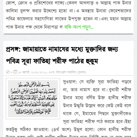
জোশ, ক্রোধ ও প্রতিশোধের লক্ষ্যে। কেবল আখলাক্ব ও আল্লাহ পাক উনার
কালিমা বুলন্দ করার উদ্দেশ্যে হতো না। এ অবস্থায় উনারা ফেরেশতাদের
পবিত্র কাফেলার সহযোগিতা লাভের উপযুক্ত হতেন না। এবং মহান আল্লাহ
বাকি অংশ পড়ুন...
পাক উনার পক্ষ থেকে নিরাপত্তা ল
প্রসঙ্গ: জামায়াতে নামাযের মধ্যে মুক্তাদির জন্য
পবিত্র সূরা ফাতিহা শরীফ পাঠের হুকুম
»
০৮ জুলাই, ২০২৬ ১২:০০ এএম, ইয়াওমুল আরবিয়া (বুধবার)
সুওয়াল: যে ব্যক্তি সূরা ফাতিহা পড়বে
না, তার নামায হবে না। বুখারী শরীফ
উনার মধ্যে বর্ণিত উক্ত হাদীছ শরীফ
উনার উদ্ধৃতি উল্লেখ করে কেউ কেউ বলে
থাকে যে, ইমামের পিছনে মুক্তাদীকেও
সূরা ফাতিহা শরীফ পাঠ করতে হবে। ইহা
কতটুকু সঠিক? জাওয়াব: (৪র্থ অংশ) উছূল হলো: কোন হাদীছ শরীফ