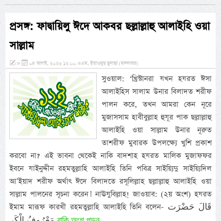
প্রসঙ্গ: ফাদ্বায়িলু ঈদে আকবর ছল্লাল্লাহু আলাইহি ওয়া
সাল্লাম
»
০৪ আগস্ট, ২০২৬ ১২:০০ এএম, ইয়াওমুছ ছুলাছা (মঙ্গলবার)
সুওয়াল: ‘খ্রিস্টানরা যখন হযরত ঈসা
আলাইহিস সালাম উনার বিলাদত শরীফ
পালন করে, তখন আমরা কেন নূরে
মুজাসসাম হাবীবুল্লাহ হুযূর পাক ছল্লাল্লাহু
আলাইহি ওয়া সাল্লাম উনার নূরুত
তাশরীফ মুবারক উপলক্ষ্যে খুশি প্রকাশ
করবো না? এই ভাবনা থেকেই নাকি বাদশাহ হযরত মালিক মুজাফফর
ইবনে যাইনুদ্দীন রহমতুল্লাহি আলাইহি তিনি পবিত্র সাইয়্যিদু সাইয়্যিদিল
আ’ইয়াদ শরীফ অর্থাৎ ঈদে বিলাদতে রসূলিল্লাহ ছল্লাল্লাহু আলাইহি ওয়া
সাল্লাম পালনের সূচনা করেন।’ নাঊযুবিল্লাহ! জাওয়াব: (২য় অংশ) হযরত
ইমাম মারূফ কারখী রহমতুল্লাহি আলাইহি তিনি বলেন- قَالَ حَضْرَت
বাকি অংশ পড়ুন...
مَعْرُوفُ الْكَر