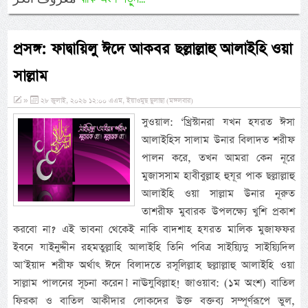
প্রসঙ্গ: ফাদ্বায়িলু ঈদে আকবর ছল্লাল্লাহু আলাইহি ওয়া
সাল্লাম
»
২৮ জুলাই, ২০২৬ ১২:০০ এএম, ইয়াওমুছ ছুলাছা (মঙ্গলবার)
সুওয়াল: ‘খ্রিস্টানরা যখন হযরত ঈসা
আলাইহিস সালাম উনার বিলাদত শরীফ
পালন করে, তখন আমরা কেন নূরে
মুজাসসাম হাবীবুল্লাহ হুযূর পাক ছল্লাল্লাহু
আলাইহি ওয়া সাল্লাম উনার নূরুত
তাশরীফ মুবারক উপলক্ষ্যে খুশি প্রকাশ
করবো না? এই ভাবনা থেকেই নাকি বাদশাহ হযরত মালিক মুজাফফর
ইবনে যাইনুদ্দীন রহমতুল্লাহি আলাইহি তিনি পবিত্র সাইয়্যিদু সাইয়্যিদিল
আ’ইয়াদ শরীফ অর্থাৎ ঈদে বিলাদতে রসূলিল্লাহ ছল্লাল্লাহু আলাইহি ওয়া
সাল্লাম পালনের সূচনা করেন।’ নাঊযুবিল্লাহ! জাওয়াব: (১ম অংশ) বাতিল
ফিরকা ও বাতিল আকীদার লোকদের উক্ত বক্তব্য সম্পূর্ণরূপে ভুল,