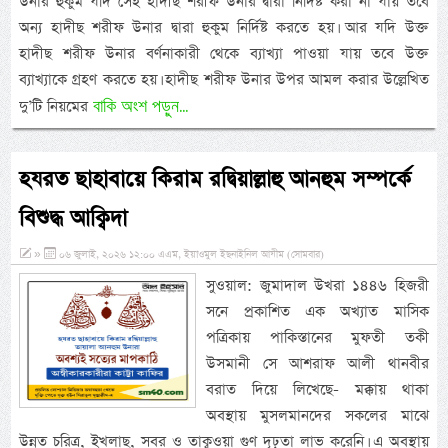
উনার হুকুম যদি সেই হাদীছ শরীফ উনার দ্বারা নির্দিষ্ট করা না যায় তবে
অন্য হাদীছ শরীফ উনার দ্বারা হুকুম নির্দিষ্ট করতে হয়। আর যদি উক্ত
হাদীছ শরীফ উনার বর্ণনাকারী থেকে ব্যাখ্যা পাওয়া যায় তবে উক্ত
ব্যাখ্যাকে গ্রহণ করতে হয়। হাদীছ শরীফ উনার উপর আমল করার উল্লেখিত
বাকি অংশ পড়ুন...
দু’টি নিয়মের
হযরত ছাহাবায়ে কিরাম রদ্বিয়াল্লাহু আনহুম সম্পর্কে
বিশুদ্ধ আক্বিদা
»
০৬ জুলাই, ২০২৬ ১২:০০ এএম, ইয়াওমুল ইছনাইনিল আযীম (সোমবার)
সুওয়াল: জুমাদাল উখরা ১৪৪৬ হিজরী
সনে প্রকাশিত এক অখ্যাত মাসিক
পত্রিকায় পাকিস্তানের মুফতী তকী
উসমানী সে আশরাফ আলী থানবীর
বরাত দিয়ে লিখেছে- মক্কায় থাকা
অবস্থায় মুসলমানদের সকলের মাঝে
উন্নত চরিত্র, ইখলাছ, সবর ও তাক্বওয়া গুণ দৃঢ়তা লাভ করেনি। এ অবস্থায়