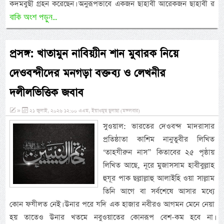
কদমবুছী গ্রহন করেছেন। অনুরূপভাবে একজন ছাহাবী আরেকজন ছাহাবী র
বাকি অংশ পড়ুন...
প্রসঙ্গ: খাতামুন নাবিয়্যীন শান মুবারক নিয়ে
দেওবন্দীদের মনগড়া বক্তব্য ও লেখনীর
দলীলভিত্তিক জবাব
»
২১ জুলাই, ২০২৬ ১২:০০ এএম, ইয়াওমুছ ছুলাছা (মঙ্গলবার)
সুওয়াল: ভারতের দেওবন্দ মাদরাসার
প্রতিষ্ঠাতা কাশিম নানুতুবীর লিখিত
‘তাহযীরুন নাস” কিতাবের ২৫ পৃষ্ঠায়
লিখিত আছে, নূরে মুজাসসাম হাবীবুল্লাহ
হুযূর পাক ছল্লাল্লাহু আলাইহি ওয়া সাল্লাম
তিনি আগে বা সর্বশেষে আসার মধ্যে
কোন ফযীলত নেই। উনার পরে যদি এক হাজার নবীরও আগমন মেনে নেয়া
হয় তাতেও উনার খতমে নবুওয়াতের কোনরূপ বেশ-কম হবে না।