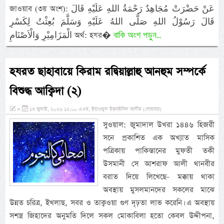
জাওয়াব (৩য় অংশ): عَنْ حَضْرَتْ مُجَاهِدٌ رَحْمَةُ اللهِ عَلَيْهِ قَالَ
قَالَ رَسُوْلُ اللهِ صَلَّى اللهُ عَلَيْهِ وَسَلَّمَ بُعِثْتُ لِكَسْرِ
বাকি অংশ পড়ুন...
الْمَزَامِيْرِ وَالْاَصْنَامِ অর্থ: হযর�
হযরত ছাহাবায়ে কিরাম রদ্বিয়াল্লাহু আনহুম সম্পর্কে
বিশুদ্ধ আক্বিদা (২)
»
১৩ জুলাই, ২০২৬ ১২:০০ এএম, ইয়াওমুল ইছনাইনিল আযীম (সোমবার)
সুওয়াল: জুমাদাল উখরা ১৪৪৬ হিজরী
সনে প্রকাশিত এক অখ্যাত মাসিক
পত্রিকায় পাকিস্তানের মুফতী তকী
উসমানী সে আশরাফ আলী থানবীর
বরাত দিয়ে লিখেছে- মক্কায় থাকা
অবস্থায় মুসলমানদের সকলের মাঝে
উন্নত চরিত্র, ইখলাছ, সবর ও তাক্বওয়া গুণ দৃঢ়তা লাভ করেনি। এ অবস্থায়
সশস্ত্র জিহাদের অনুমতি দিলে সকল মোকাবিলা হতো কেবল উদ্দীপনা,