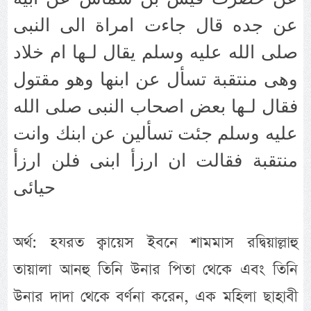
عن جده قال جاءت امراة الى النبى
صلى الله عليه وسلم يقال لـها ام خلاد
وهى منتقبة تسأل عن ابنها وهو مقتول
فقال لـها بعض اصحاب النبى صلى الله
عليه وسلم جئت تسألين عن ابنك وانت
منتقبة فقالت ان ارزأ ابنى فلن ارزأ
حيائى
অর্থ: হযরত ক্বায়েস ইবনে শামমাস রদ্বিয়াল্লাহু
তায়ালা আনহু তিনি উনার পিতা থেকে এবং তিনি
উনার দাদা থেকে বর্ণনা করেন, এক মহিলা ছাহাবী