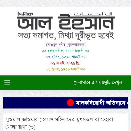
ইয়াওমুল খমীছ (বৃহস্পতিবার)
২২ ছফর শরীফ, ১৪৪৮ হিজরী সন
০৭ ছালিছ, ১৩৯৪ শামসী সন
০৬ আগস্ট, ২০২৬ খ্রি:
২২ শ্রাবণ, ১৪৩৩ ফসলী সন
নামাজের সময়সুচি দেখুন
মাদকবিরোধী অভিযানে এক ব্য
সুওয়াল-জাওয়াব : প্রসঙ্গ মহিলাদের মুখমন্ডল বা চেহারা
খোলা রাখা (৩)