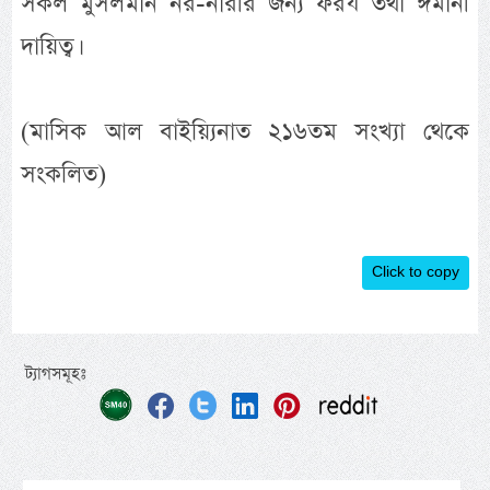
সকল মুসলমান নর-নারীর জন্য ফরয তথা ঈমানী
দায়িত্ব।
(মাসিক আল বাইয়্যিনাত ২১৬তম সংখ্যা থেকে
সংকলিত)
Click to copy
ট্যাগসমূহঃ