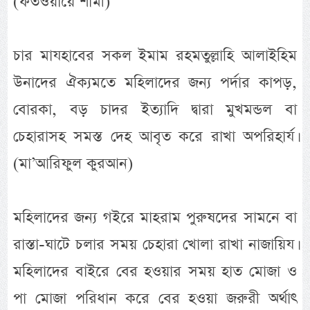
(ফতওয়ায়ে শামী)
চার মাযহাবের সকল ইমাম রহমতুল্লাহি আলাইহিম
উনাদের ঐক্যমতে মহিলাদের জন্য পর্দার কাপড়,
বোরকা, বড় চাদর ইত্যাদি দ্বারা মুখমন্ডল বা
চেহারাসহ সমস্ত দেহ আবৃত করে রাখা অপরিহার্য।
(মা’আরিফুল কুরআন)
মহিলাদের জন্য গইরে মাহরাম পুরুষদের সামনে বা
রাস্তা-ঘাটে চলার সময় চেহারা খোলা রাখা নাজায়িয।
মহিলাদের বাইরে বের হওয়ার সময় হাত মোজা ও
পা মোজা পরিধান করে বের হওয়া জরুরী অর্থাৎ