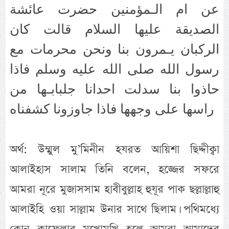
عن ام الـمؤمنين حضرت عائشة
الصديقة عليها السلام قالت كان
الركبان يـمرون بنا ونحن محرمات مع
رسول الله صلى الله عليه وسلم فاذا
حاذوا بنا سدلت احدانا جلبابـها من
راسها على وجهها فاذا جاوزونا كشفناه
অর্থ: উম্মুল মু’মিনীন হযরত আয়িশা ছিদ্দীক্বা
আলাইহাস সালাম তিনি বলেন, হজ্জের সফরে
আমরা নূরে মুজাসসাম হাবীবুল্লাহ হুযূর পাক ছল্লাল্লাহু
আলাইহি ওয়া সাল্লাম উনার সাথে ছিলাম। পথিমধ্যে