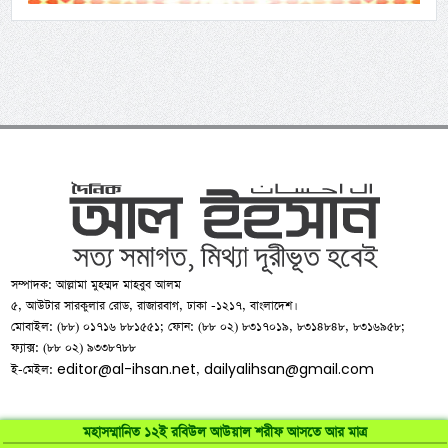
সম্পাদক: আল্লামা মুহম্মদ মাহবুব আলম
৫, আউটার সারকুলার রোড, রাজারবাগ, ঢাকা -১২১৭, বাংলাদেশ।
মোবাইল: (৮৮) ০১৭১৬ ৮৮১৫৫১; ফোন: (৮৮ ০২) ৮৩১৭০১৯, ৮৩১৪৮৪৮, ৮৩১৬৯৫৮;
ফ্যাক্স: (৮৮ ০২) ৯৩৩৮৭৮৮
editor@al-ihsan.net
dailyalihsan@gmail.com
ই-মেইল:
,
মহাসম্মানিত ১২ই রবিউল আউয়াল শরীফ আসতে আর মাত্র