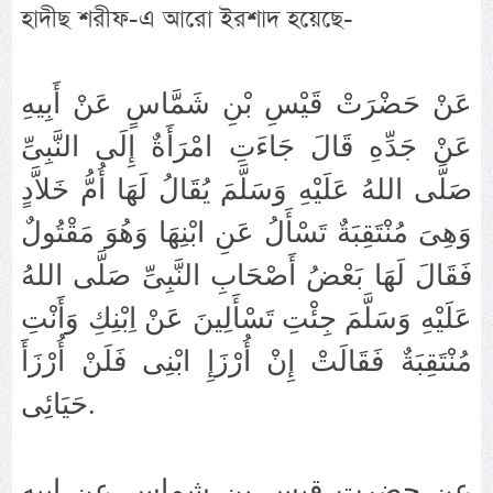
হাদীছ শরীফ-এ আরো ইরশাদ হয়েছে-
عَنْ حَضْرَتْ قَيْسِ بْنِ شَمَّاسٍ عَنْ أَبِيهِ
عَنْ جَدِّهِ قَالَ جَاءَتِ امْرَأَةٌ إِلَى النَّبِىِّ
صَلَّى اللهُ عَلَيْهِ وَسَلَّمَ يُقَالُ لَهَا أُمُّ خَلاَّدٍ
وَهِىَ مُنْتَقِبَةٌ تَسْأَلُ عَنِ ابْنِهَا وَهُوَ مَقْتُولٌ
فَقَالَ لَهَا بَعْضُ أَصْحَابِ النَّبِىِّ صَلَّى اللهُ
عَلَيْهِ وَسَلَّمَ جِئْتِ تَسْأَلِينَ عَنْ اِبْنِكِ وَأَنْتِ
مُنْتَقِبَةٌ فَقَالَتْ إِنْ أُرْزَإِ ابْنِى فَلَنْ أُرْزَأَ
حَيَائِى.
عن حضرت قيس بن شماس عن ابيه