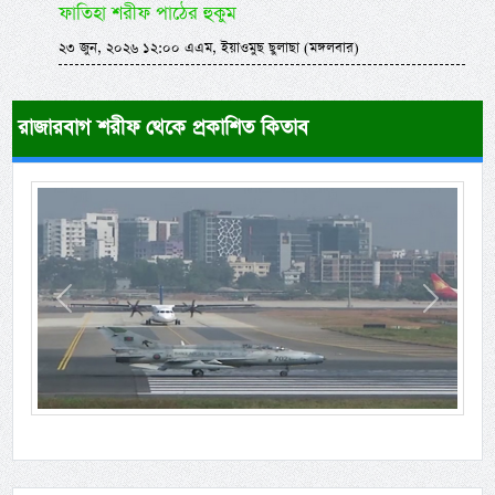
ফাতিহা শরীফ পাঠের হুকুম
২৩ জুন, ২০২৬ ১২:০০ এএম, ইয়াওমুছ ছুলাছা (মঙ্গলবার)
রাজারবাগ শরীফ থেকে প্রকাশিত কিতাব
Previous
Next