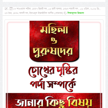
,
১৭ শাওওয়াল শরীফ, ১৪৪৭ হিজরী সন, ০৬ হাদী আশার, ১৩৯৩ শামসী সন , ০৬ এপ্রিল, ২০২৬ খ্রি:,
২৩ চৈত্র, ১৪৩২ ফসলী সন, ইয়াওমুল ইছনাইনিল আযীম (সোমবার)
শিক্ষামূলক জিজ্ঞাসা