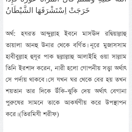
خَرَجَتْ اِسْتَشْرَفَهَا الشَّيْطَانُ
অর্থ: হযরত আব্দুল্লাহ ইবনে মাসঊদ রদ্বিয়াল্লাহু
তায়ালা আনহু উনার থেকে বর্ণিত। নূরে মুজাসসাম
হাবীবুল্লাহ হুযূর পাক ছল্লাল্লাহু আলাইহি ওয়া সাল্লাম
তিনি ইরশাদ করেন, নারী হলো গোপনীয় সত্ত্বা অর্থাৎ
সে পর্দায় থাকবে। সে যখন ঘর থেকে বের হয় তখন
শয়তান তার দিকে উঁকি-ঝুকি দেয় অর্থাৎ বেগানা
পুরুষের সামনে তাকে আকর্ষণীয় করে উপস্থাপন
করে। (তিরমিযী শরীফ)