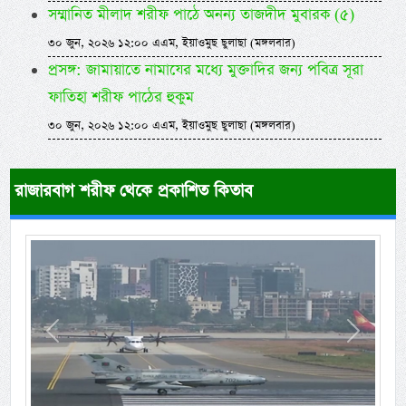
সম্মানিত মীলাদ শরীফ পাঠে অনন্য তাজদীদ মুবারক (৫)
৩০ জুন, ২০২৬ ১২:০০ এএম, ইয়াওমুছ ছুলাছা (মঙ্গলবার)
প্রসঙ্গ: জামায়াতে নামাযের মধ্যে মুক্তাদির জন্য পবিত্র সূরা
ফাতিহা শরীফ পাঠের হুকুম
৩০ জুন, ২০২৬ ১২:০০ এএম, ইয়াওমুছ ছুলাছা (মঙ্গলবার)
রাজারবাগ শরীফ থেকে প্রকাশিত কিতাব
Previous
Next