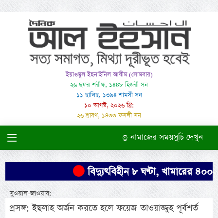
ইয়াওমুল ইছনাইনিল আযীম (সোমবার)
২৬ ছফর শরীফ, ১৪৪৮ হিজরী সন
১১ ছালিছ, ১৩৯৪ শামসী সন
১০ আগস্ট, ২০২৬ খ্রি:
২৬ শ্রাবণ, ১৪৩৩ ফসলী সন
নামাজের সময়সুচি দেখুন
বিদ্যুৎবিহীন ৮ ঘণ্টা, খামারের ৪০০ মুর
সুওয়াল-জাওয়াব:
প্রসঙ্গ: ইছলাহ অর্জন করতে হলে ফয়েজ-তাওয়াজ্জুহ পূর্বশর্ত