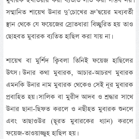
মুবারক ইখতিয়ার করা ব্যতীত লাভ করা সম্ভব নয়।
সম্মানিত শায়েখ উনার দু’চোখের ভ্রু’দ্বয়ের মধ্যবর্তী
স্থান থেকে যে ফয়েজের স্রোতধারা বিচ্ছুরিত হয় তাও
ছোহবত মুবারক ব্যতিত হাছিল করা যায় না।
শায়েখ বা মুর্শিদ ক্বিবলা তিনিই ফয়েজ হাছিলের
উৎস। উনার কথা মুবারক, আচার-আচরণ মুবারক
এমনকি উনার নাম মুবারক থেকেও সেই নূর মুবারক
প্রবাহিত হয়। সালিক বা মুরীদ আদব ও শ্রদ্ধার সাথে
উনার ছানা-ছিফত করলে ও নছীহত মুবারক শুনলে
এবং তাছাওউর (ছূরত মুবারকের ধ্যান) করলে
ফয়েজ-তাওয়াজ্জুহ হাছিল হয়।