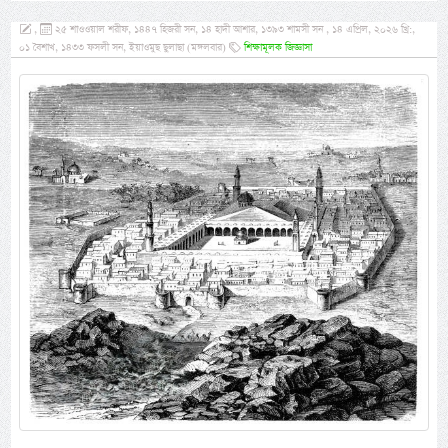
,
২৫ শাওওয়াল শরীফ, ১৪৪৭ হিজরী সন, ১৪ হাদী আশার, ১৩৯৩ শামসী সন , ১৪ এপ্রিল, ২০২৬ খ্রি:,
০১ বৈশাখ, ১৪৩৩ ফসলী সন, ইয়াওমুছ ছুলাছা (মঙ্গলবার)
শিক্ষামূলক জিজ্ঞাসা