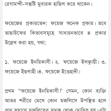
রেযামন্দী-সন্তুষ্টি মুবারক হাছিল করে থাকেন।
ফয়েজের প্রকারভেদ: ফয়েজ অনেক প্রকার। তবে
তাছাউফের কিতাবসমূহে সাধারনভাবে ৪ প্রকার
উল্লেখ করা হয়, যথা:
১. ফয়েজে ইনয়িকাসী। ২. ফয়েজে ইলক্বায়ী। ৩.
ফয়েজে ইছলাহী। ৪. ফয়েজে ইত্তেহাদী।
প্রথম “ফয়েজে ইনয়িকাসী।” যেমন, কোন ব্যক্তি
আতর শরীরে মেখে কোন মজলিসে উপস্থিত হলে
তার সুঘ্রাণে মজলিসের সমস্ত লোক মোহিত হয়। এটা