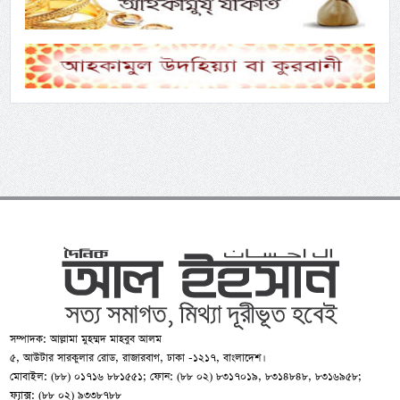
সম্পাদক: আল্লামা মুহম্মদ মাহবুব আলম
৫, আউটার সারকুলার রোড, রাজারবাগ, ঢাকা -১২১৭, বাংলাদেশ।
মোবাইল: (৮৮) ০১৭১৬ ৮৮১৫৫১; ফোন: (৮৮ ০২) ৮৩১৭০১৯, ৮৩১৪৮৪৮, ৮৩১৬৯৫৮;
ফ্যাক্স: (৮৮ ০২) ৯৩৩৮৭৮৮