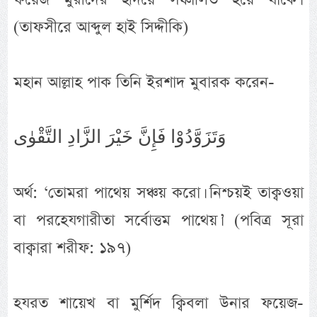
(তাফসীরে আব্দুল হাই সিদ্দীকি)
মহান আল্লাহ পাক তিনি ইরশাদ মুবারক করেন-
وَتَزَوَّدُوْا فَإِنَّ خَيْرَ الزَّادِ التَّقْوٰى
অর্থ: ‘তোমরা পাথেয় সঞ্চয় করো। নিশ্চয়ই তাক্বওয়া
বা পরহেযগারীতা সর্বোত্তম পাথেয়।’ (পবিত্র সূরা
বাক্বারা শরীফ: ১৯৭)
হযরত শায়েখ বা মুর্শিদ ক্বিবলা উনার ফয়েজ-