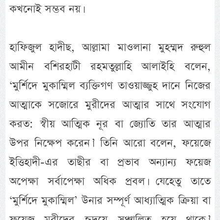
কখনোই সম্ভব নয়।
হাফিজুল হাদীছ, আল্লামা মাওলানা মুহম্মদ রুহুল
আমীন বশিরহাটী রহমতুল্লাহি আলাইহি বলেন,
‘মুর্শিদে মুকাম্মিল ব্যক্তিগণ তাওয়াজ্জুহ দানে নিজের
আত্মাকে সজোরে মুরীদের আত্মার সাথে সংযোগ
করত: স্বীয় আত্মিক নূর বা জ্যোতি তার আত্মার
উপর নিক্ষেপ করেন।’ তিনি আরো বলেন, ফয়েজে
ইত্তিহাদী-এর তাছীর বা প্রভাব অন্যান্য ফয়েজ
অপেক্ষা সর্বাপেক্ষা অধিক প্রবল। যেহেতু তাতে
‘মুর্শিদে মুকাম্মিল’ উনার সম্পূর্ণ আধ্যাত্মিক ক্রিয়া বা
ফয়েজ মুরীদের হৃদয়ে সঞ্চালিত হয়ে থাকে।’