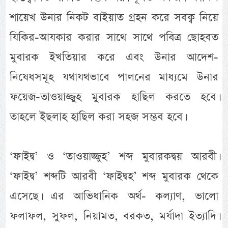
শায়েখ উনার নিকট বাইয়াত গ্রহন করে সবক্ব নিয়ে
যিকির-আযকার করার সাথে সাথে পবিত্র ছোহবত
মুবারক ইখতিয়ার করে এবং উনার আদেশ-
নিষেধসমূহ যথাযথভাবে পালনের মাধ্যমে উনার
ফয়েজ-তাওয়াজ্জুহ মুবারক হাছিল করতে হবে।
তাহলে ইছলাহ হাছিল করা সহজ সম্ভব হবে।
‘ফাইদ্ব’ ও ‘তাওয়াজ্জুহ’ শব্দ মুবারকদ্বয় আরবী।
‘ফাইদ্ব’ শব্দটি আরবী ‘ফাইদ্বহ’ শব্দ মুবারক থেকে
এসেছে। এর আভিধানিক অর্থ- কল্যাণ, ভালো
ফলাফল, সুফল, নিয়ামত, বরকত, মর্যাদা ইত্যাদি।