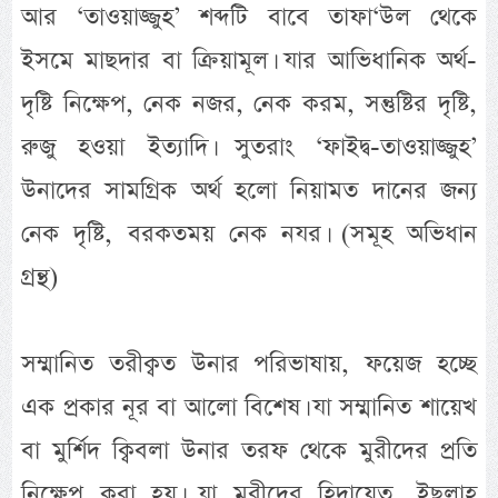
আর ‘তাওয়াজ্জুহ’ শব্দটি বাবে তাফা‘উল থেকে
ইসমে মাছদার বা ক্রিয়ামূল। যার আভিধানিক অর্থ-
দৃষ্টি নিক্ষেপ, নেক নজর, নেক করম, সন্তুষ্টির দৃষ্টি,
রুজু হওয়া ইত্যাদি। সুতরাং ‘ফাইদ্ব-তাওয়াজ্জুহ’
উনাদের সামগ্রিক অর্থ হলো নিয়ামত দানের জন্য
নেক দৃষ্টি, বরকতময় নেক নযর। (সমূহ অভিধান
গ্রন্থ)
সম্মানিত তরীক্বত উনার পরিভাষায়, ফয়েজ হচ্ছে
এক প্রকার নূর বা আলো বিশেষ। যা সম্মানিত শায়েখ
বা মুর্শিদ ক্বিবলা উনার তরফ থেকে মুরীদের প্রতি
নিক্ষেপ করা হয়। যা মুরীদের হিদায়েত, ইছলাহ