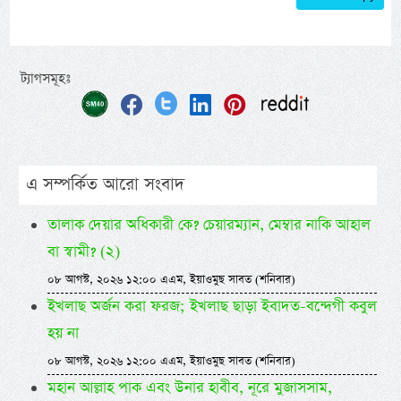
ট্যাগসমূহঃ
এ সম্পর্কিত আরো সংবাদ
তালাক দেয়ার অধিকারী কে? চেয়ারম্যান, মেম্বার নাকি আহাল
বা স্বামী? (২)
০৮ আগস্ট, ২০২৬ ১২:০০ এএম, ইয়াওমুছ সাবত (শনিবার)
ইখলাছ অর্জন করা ফরজ; ইখলাছ ছাড়া ইবাদত-বন্দেগী কবুল
হয় না
০৮ আগস্ট, ২০২৬ ১২:০০ এএম, ইয়াওমুছ সাবত (শনিবার)
মহান আল্লাহ পাক এবং উনার হাবীব, নূরে মুজাসসাম,