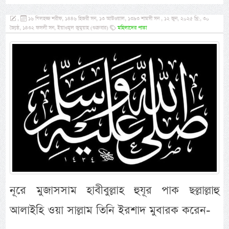
,
১৬ যিলহজ্জ শরীফ, ১৪৪৬ হিজরী সন, ১৩ আউওয়াল, ১৩৯৩ শামসী সন , ১২ জুন, ২০২৫ খ্রি:, ৩০
জ্যৈষ্ঠ, ১৪৩২ ফসলী সন, ইয়াওমুল জুমুয়াহ (শুক্রবার)
মহিলাদের পাতা
নূরে মুজাসসাম হাবীবুল্লাহ হুযূর পাক ছল্লাল্লাহু
আলাইহি ওয়া সাল্লাম তিনি ইরশাদ মুবারক করেন-