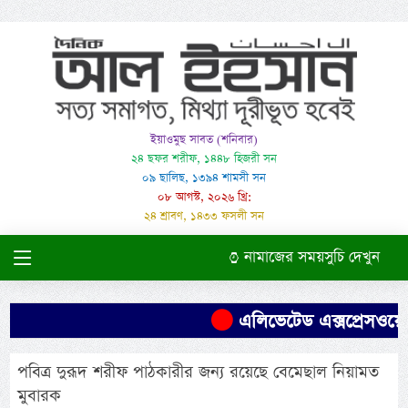
ইয়াওমুছ সাবত (শনিবার)
২৪ ছফর শরীফ, ১৪৪৮ হিজরী সন
০৯ ছালিছ, ১৩৯৪ শামসী সন
০৮ আগস্ট, ২০২৬ খ্রি:
২৪ শ্রাবণ, ১৪৩৩ ফসলী সন
নামাজের সময়সুচি দেখুন
এলিভেটেড এক্সপ্রেসওয়ের
পবিত্র দুরূদ শরীফ পাঠকারীর জন্য রয়েছে বেমেছাল নিয়ামত
মুবারক