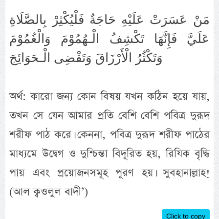
مَنْ عَسَرَتْ عَلَيْهِ حَاجَةٌ فَلْيُكْثِرْ بِالصَّلَاةِ
عَلَيَّ فَإِنَّهَا تَكْشِفُ الْـهُمُوْمَ وَالْغُمُوْمَ
وَتَكْثُرُ الْأَرْزَاقَ وَتَقْضِى الْـحَوَائِجَ
অর্থ: কারো জন্য কোন বিষয় যখন কঠিন হয়ে যায়,
তখন সে যেন আমার প্রতি বেশি বেশি পবিত্র দুরূদ
শরীফ পাঠ করে। কেননা, পবিত্র দুরূদ শরীফ পাঠের
মাধ্যমে উদ্বেগ ও দুশ্চিন্তা বিদূরিত হয়, রিযিক বৃদ্ধি
পায় এবং প্রয়োজনসমূহ পূরণ হয়। সুবহানাল্লাহ!
(আল ক্বওলুল বাদী’)
Click to copy