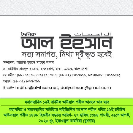
সম্পাদক: আল্লামা মুহম্মদ মাহবুব আলম
৫, আউটার সারকুলার রোড, রাজারবাগ, ঢাকা -১২১৭, বাংলাদেশ।
মোবাইল: (৮৮) ০১৭১৬ ৮৮১৫৫১; ফোন: (৮৮ ০২) ৮৩১৭০১৯, ৮৩১৪৮৪৮, ৮৩১৬৯৫৮;
ফ্যাক্স: (৮৮ ০২) ৯৩৩৮৭৮৮
editor@al-ihsan.net
dailyalihsan@gmail.com
ই-মেইল:
,
মহাসম্মানিত ১২ই রবিউল আউয়াল শরীফ আসতে আর মাত্র
মহাপবিত্র ও মহাসম্মানিত সাইয়্যিদু সাইয়্যিদিল আ’দাদ শরীফ পবিত্র ১২ই রবীউল
আউওয়াল শরীফ ১৪৪৮ হিজরীর সম্ভাব্য তারিখ- ২৭ ছালিছ ১৩৯৪ শামসী, ২৬শে আগস্ট,
©
al-ihsan.net
2007-2026. All Rights Reserved | Developed by:
২০২৬ খৃ:, ইয়াওমুল আরবিয়া (বুধবার)
RAAJRANI Technologies