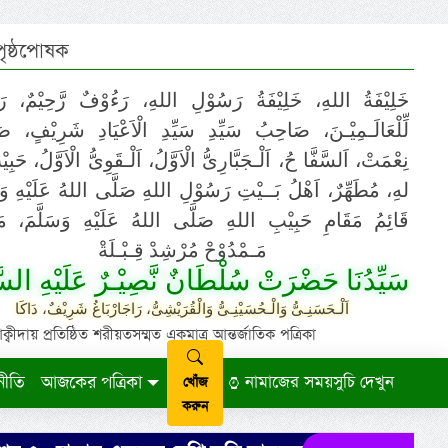
 পৃষ্ঠপোষক
خَلِيْفَةُ اللهِ، خَلِيْفَةُ رَسُوْلِ اللهِ، رَءُوْفٌ رَّحِيْمٌ، رَ
لِّلْعَالَـمِيْـنَ، صَاحِبُ سَيِّدِ سَيِّدِ الْاَعْيَادِ شَرِيْفٍ، 
نِعْمَتْ، اَلسَّفَّا حُ، اَلْـجَبَّارِىُّ الْاَوَّلُ، اَلْـقَوِىُّ الْاَوَّلُ، حَب
لهِ، مُطَهِّرٌ، اَهْلُ بَــيْتِ رَسُوْلِ اللهِ صَلَّى اللهُ عَلَيْهِ وَ،
قَائِمُ مَقَامِ حَبِيْبِ اللهِ صَلَّى اللهُ عَلَيْهِ وَسَلَّمَ، مَوْ
مَـمْدُوْحْ مُرْشِدْ قِـبْـلَةْ
سَيِّدُنَا حَضْرَتْ سُلْطَانٌ نَّصِيْـرٌ عَلَيْهِ السَّ
اَلْـحَسَنِـىُّ وَالْـحُسَيْنِـىُّ وَالْقُرَيْشِىُّ، رَاجَارْبَاغُ شَرِيْفٌ، دَاكَا
ায় প্রতিষ্ঠিত শরীয়তসম্মত একমাত্র আন্তর্জাতিক পত্রিকা
নীতি
আজকের পত্রিকা
নামাজের সময়সুচি দেখুন
খোঁজ
করুন