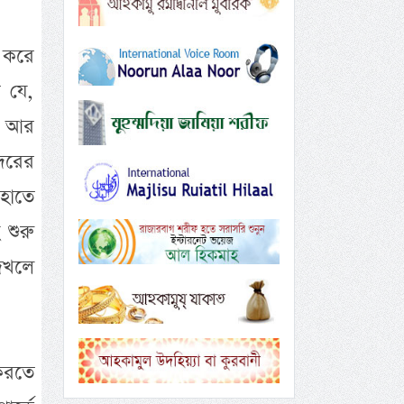
 করে
ে যে,
র আর
্দরের
 হাতে
 শুরু
 দখলে
 করতে