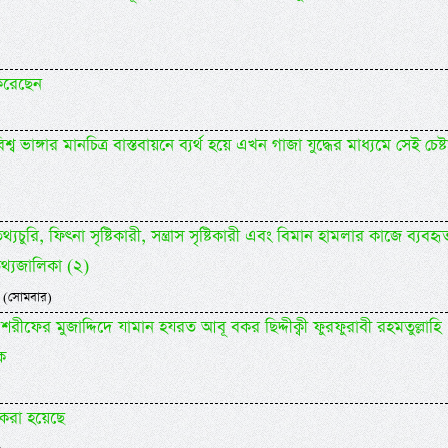
করেছেন
 ভাঙ্গার মানচিত্র বাস্তবায়নে ব্যর্থ হয়ে এখন গাজা যুদ্ধের মাধ্যমে সেই চেষ্ট
)
 তথ্যচুরি, ফিৎনা সৃষ্টিকারী, সন্ত্রাস সৃষ্টিকারী এবং বিমান হামলার কাজে ব্যবহৃ
তথ্যজালিকা (২)
 (সোমবার)
শরীফের মুজাদ্দিদে যামান হযরত আবূ বকর ছিদ্দীক্বী ফুরফুরাবী রহমতুল্লাহি
ক
করা হয়েছে