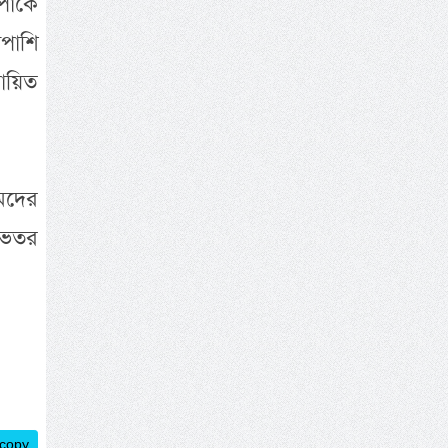
ার্কে
াপাশি
ায়িত
মদের
 ভেতর
 copy