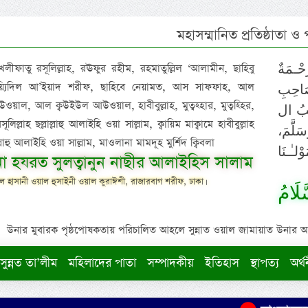
মহাসম্মানিত প্রতিষ্ঠাতা ও
 খলীফাতু রসূলিল্লাহ, রঊফুর রহীম, রহমাতুল্লিল ‘আলামীন, ছাহিবু
حْـمَةٌ
াইয়্যিদিল আ’ইয়াদ শরীফ, ছাহিবে নেয়ামত, আস সাফফাহ, আল
صَاحِبِ
ওয়াল, আল ক্বউইউল আউওয়াল, হাবীবুল্লাহ, মুত্বহ্হার, মুত্বহ্হির,
ِيْبُ ال
িল্লাহ ছল্লাল্লাহু আলাইহি ওয়া সাল্লাম, ক্বায়িম মাক্বামে হাবীবুল্লাহ
سَلَّمَ
াল্লাহু আলাইহি ওয়া সাল্লাম, মাওলানা মামদূহ মুর্শিদ ক্বিবলা
لـٰـنَا
ুনা হযরত সুলত্বানুন নাছীর আলাইহিস সালাম
 হাসানী ওয়াল হুসাইনী ওয়াল কুরাঈশী, রাজারবাগ শরীফ, ঢাকা।
لَامُ
উনার মুবারক পৃষ্ঠপোষকতায় পরিচালিত আহলে সুন্নাত ওয়াল জামায়াত উনার আক্বীদ
সুন্নত তা’লীম
মহিলাদের পাতা
সম্পাদকীয়
ইতিহাস
স্থাপত্য
অর্থ