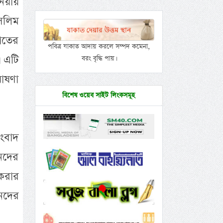
িয়ায়
সলিম
াতের
পবিত্র যাকাত আদায় করলে সম্পদ কমেনা,
। এটি
বরং বৃদ্ধি পায়।
ঘোষণা
বিশেষ ওয়েব সাইট লিংকসমূহ
সংবাদ
নদের
 করার
নদের