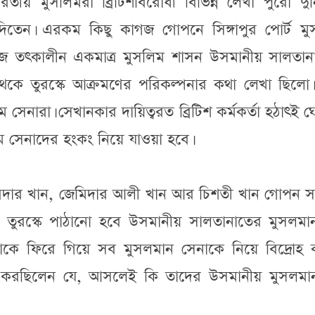
ীয় মুসলিমরা ব্রিটিশবিরোধী বিভিন্ন লেখা পুরো দুন
িতেন। এরকম কিছু কাগজ গোপনে সিঙ্গাপুর পোর্ট মু
জে তৎকালীন একমাত্র মুসলিম শাসন উসমানীয় সালতান
শর থেকে তুরস্কে আক্রমণের পরিকল্পনার কথা লেখা ছিলো
ম সেনারা। সেখানকার দায়িত্বরত ব্রিটিশ কর্মকর্তা হঠাৎই 
ম সেনাদের হংকং নিয়ে যাওয়া হবে।
সুবেদার খান, জেমিদার আলী খান আর চিশতী খান গোপন 
তুরস্কে পাঠানো হবে উসমানীয় সালতানাতের মুসলমা
্যারাকে ফিরে গিয়ে সব মুসলমান সেনাকে নিয়ে বিদ্রোহ
েক্ষা করছিলেন যে, আসলেই কি তাদের উসমানীয় মুসলমা