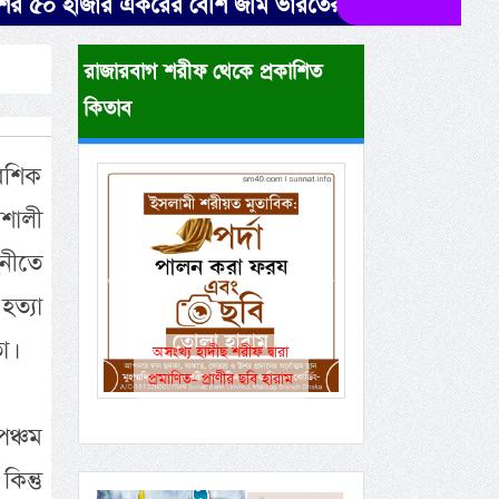
জার একরের বেশি জমি ভারতের দখলে। উদ্ধারে নেই সরকারের
রাজারবাগ শরীফ থেকে প্রকাশিত
কিতাব
বেশিক
শালী
িনীতে
Previous
Next
ত্যা
ো।
একই রানওয়েতে সামরিক-
বেসামরিক ফ্লাইট!
পঞ্চম
ন্তু