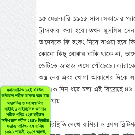
১৫ ফেব্রুয়ারি ১৯১৫ সাল। সকালের প্
ট্রান্সফার করা হবে। তখন মুসলিম সেন
তাদেরকে কি হংকং নিয়ে যাওয়া হবে ক
কোনো কিছু বোঝার বাকি থাকে না, তাদে
জেটিতে জাহাজ এসে পৌঁছেছে। ব্যারাকে
অস্ত্র নেয় এবং খোলা আকাশের দিকে লক
করে। ৩ দিন ধরে চলা এই বিদ্রোহে ৪৬ 
মহাসম্মানিত ১২ই রবিউল
আউয়াল শরীফ আসতে আর মাত্র
চলে যায়।
মহাপবিত্র ও মহাসম্মানিত
সাইয়্যিদু সাইয়্যিদিল আ’দাদ
শরীফ পবিত্র ১২ই রবীউল
আউওয়াল শরীফ ১৪৪৮ হিজরীর
এ পরিস্থিতি দেখে রাশিয়া ও ফ্রান্স ব্র
সম্ভাব্য তারিখ- ২৭ ছালিছ
১৩৯৪ শামসী, ২৬শে আগস্ট,