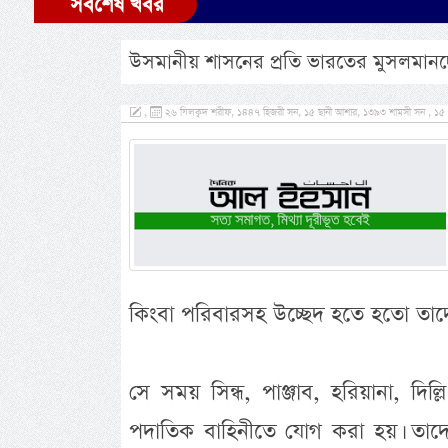
সর্বশেষ খবর
উসমানীয় শাসনের প্রতি ভারতের মুসলমানদে
,
২৬ যিলক্বদ শরীফ, ১৪৪৭ হিজরী সন, ১৫ ছানী আশার, ১৩৯৩ শামসী সন , ১৫ মে,
কিংবা পরিবারসহ উচ্ছেদ হতে হতো তাদে
সে সময় সিন্ধ, পাঞ্জাব, হরিয়ানা, দিল্
পদাতিক বাহিনীতে যোগ করা হয়। তাদে