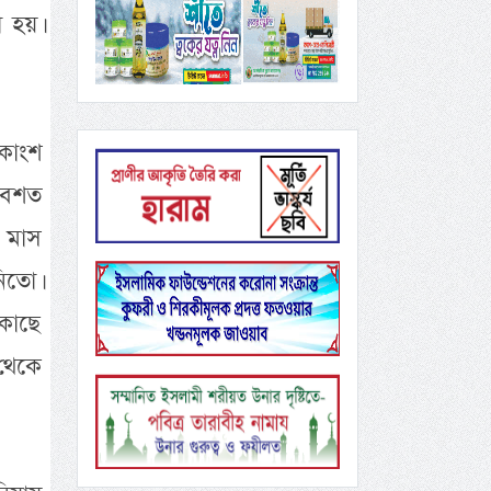
 হয়।
কাংশ
ষবশত
ফ মাস
িতো।
 কাছে
 থেকে