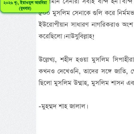
মুসলমান সেনারা সবাই বন্দি হন। বন্দি
২০২৬ খৃ:, ইয়াওমুল আরবিয়া
(বুধবার)
৫০০ মুসলিম সেনাকে গুলি করে নির্মমভাব
ইউরোপীয়ান সাধারণ নাগরিকরাও অংশ নি
করেছিলো। নাউযুবিল্লাহ!
উল্লেখ্য, শহীদ হওয়া মুসলিম সিপাহ
কখনও দেখেওনি, তাদের সঙ্গে জাতি, গো
ছিলো মুসলিম উম্মাহ, মুসলিম শাসন এবং
-মুহম্মদ শাহ জালাল।