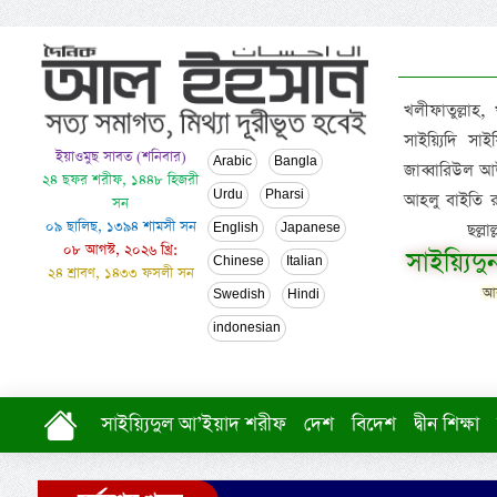
খলীফাতুল্লাহ,
সাইয়্যিদি স
ইয়াওমুছ সাবত (শনিবার)
Arabic
Bangla
জাব্বারিউল আউ
২৪ ছফর শরীফ, ১৪৪৮ হিজরী
Urdu
Pharsi
আহলু বাইতি রসূল
সন
০৯ ছালিছ, ১৩৯৪ শামসী সন
ছল্ল
English
Japanese
০৮ আগস্ট, ২০২৬ খ্রি:
সাইয়্যিদ
Chinese
Italian
২৪ শ্রাবণ, ১৪৩৩ ফসলী সন
আল
Swedish
Hindi
indonesian
সাইয়্যিদুল আ’ইয়াদ শরীফ
দেশ
বিদেশ
দ্বীন শিক্ষা