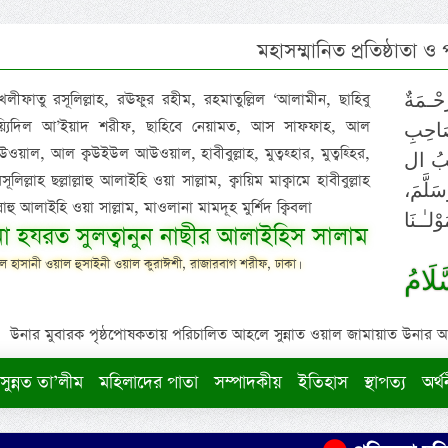
মহাসম্মানিত প্রতিষ্ঠাতা ও
 খলীফাতু রসূলিল্লাহ, রঊফুর রহীম, রহমাতুল্লিল ‘আলামীন, ছাহিবু
حْـمَةٌ
াইয়্যিদিল আ’ইয়াদ শরীফ, ছাহিবে নেয়ামত, আস সাফফাহ, আল
صَاحِبِ
ওয়াল, আল ক্বউইউল আউওয়াল, হাবীবুল্লাহ, মুত্বহ্হার, মুত্বহ্হির,
ِيْبُ ال
িল্লাহ ছল্লাল্লাহু আলাইহি ওয়া সাল্লাম, ক্বায়িম মাক্বামে হাবীবুল্লাহ
سَلَّمَ
াল্লাহু আলাইহি ওয়া সাল্লাম, মাওলানা মামদূহ মুর্শিদ ক্বিবলা
لـٰـنَا
ুনা হযরত সুলত্বানুন নাছীর আলাইহিস সালাম
 হাসানী ওয়াল হুসাইনী ওয়াল কুরাঈশী, রাজারবাগ শরীফ, ঢাকা।
لَامُ
উনার মুবারক পৃষ্ঠপোষকতায় পরিচালিত আহলে সুন্নাত ওয়াল জামায়াত উনার আক্বীদ
সুন্নত তা’লীম
মহিলাদের পাতা
সম্পাদকীয়
ইতিহাস
স্থাপত্য
অর্থ