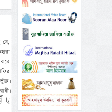
 যে,
হারা
 করে
াফির
ুক্ত।
োধী।