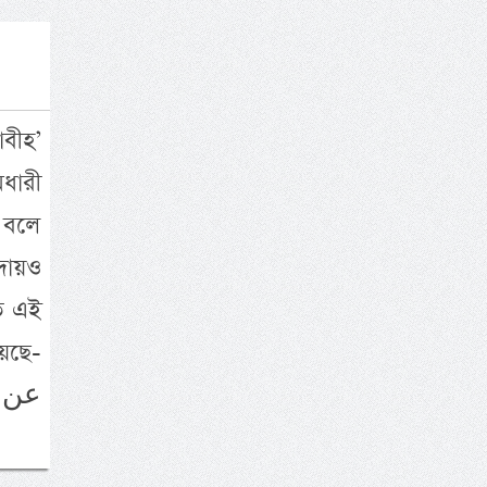
াবীহ’
ধারী
 বলে
দায়ও
াত এই
য়েছে-
عن ح