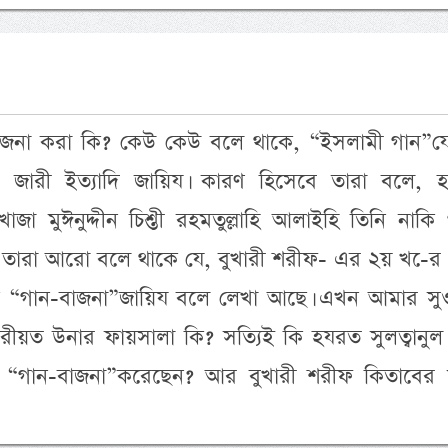
াজনা করা কি? কেউ কেউ বলে থাকে, “ইসলামী গান”য
্শীদি, জারী ইত্যাদি জায়িয। কারণ হিসেবে তারা বলে,
দ খাজা মুঈনুদ্দীন চিশ্তী রহমতুল্লাহি আলাইহি তিনি নাকি
 তারা আরো বলে থাকে যে, বুখারী শরীফ- এর ২য় খ-ের
নাকি “গান-বাজনা”জায়িয বলে লেখা আছে। এখন আমার সু
 শরীয়ত উনার ফায়সালা কি? সত্যিই কি হযরত সুলত্বানুল 
নি “গান-বাজনা”করেছেন? আর বুখারী শরীফ কিতাবের ম