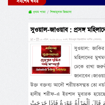
সর্বশেষ খবর
প্রথম পাতা
শিক্ষামূলক জিজ্ঞাসা
সুওয়াল-জাওয়াব : প্রসঙ্গ মহিলাদ
»
০৬ এপ্রিল, ২০২৬ ১২:০০ এএম, ইয়াওমুল ইছনাইনিল আযীম (সোমবার)
সুওয়াল: জাকি
মহিলাদের মুখম
ঢেকে রাখা জরু
জানাবেন। জাওয়
উক্ত বক্তব্য আদৌ শরীয়তসম্মত তো নয়ই ব
হাদীছ শরীফ-এ ইরশাদ মুবারক হয়েছে- َضْرَتْ عَبْدِ اللهِ بْنِ مَسْعُودٍ رَضِىَ اللهُ
قَالَ اَلْمَرْأَةُ عَوْرَةٌ فَإِذَا خَرَجَتْ