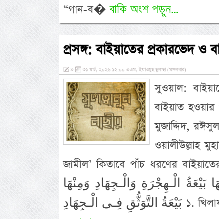
বাকি অংশ পড়ুন...
“গান-ব�
প্রসঙ্গ: বাইয়াতের প্রকারভেদ ও ব
»
৩১ মার্চ, ২০২৬ ১২:০০ এএম, ইয়াওমুছ ছুলাছা (মঙ্গলবার)
সুওয়াল: বাইয়া
বাইয়াত হওয়ার প
মুজাদ্দিদ, রঈসু
ওয়ালীউল্লাহ মু
জামীল’ কিতাবে পাঁচ ধরণের বাইয়াতের কথা উল্লেখ করেন- هَا بَيْعَةُ
ا بَيْعَةُ الْـهِجْرَةِ وَالْـجِهَادِ وَمِنْهَا
ى الْـجِهَادِ