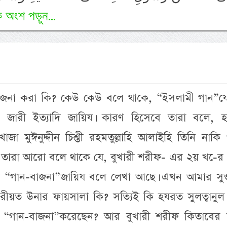
ি অংশ পড়ুন...
াজনা করা কি? কেউ কেউ বলে থাকে, “ইসলামী গান”য
্শীদি, জারী ইত্যাদি জায়িয। কারণ হিসেবে তারা বলে,
দ খাজা মুঈনুদ্দীন চিশ্তী রহমতুল্লাহি আলাইহি তিনি নাকি
 তারা আরো বলে থাকে যে, বুখারী শরীফ- এর ২য় খ-ের
নাকি “গান-বাজনা”জায়িয বলে লেখা আছে। এখন আমার সু
 শরীয়ত উনার ফায়সালা কি? সত্যিই কি হযরত সুলত্বানুল 
নি “গান-বাজনা”করেছেন? আর বুখারী শরীফ কিতাবের ম