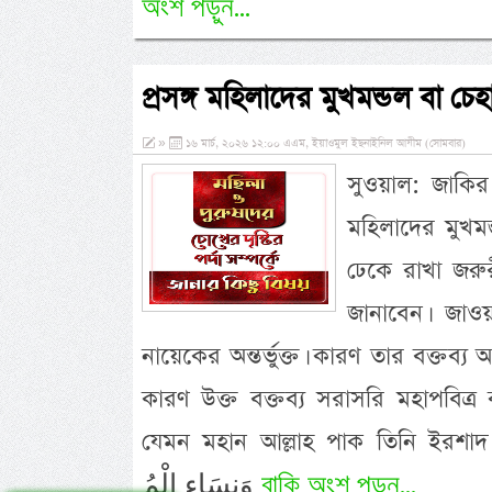
অংশ পড়ুন...
প্রসঙ্গ মহিলাদের মুখমন্ডল বা চে
»
১৬ মার্চ, ২০২৬ ১২:০০ এএম, ইয়াওমুল ইছনাইনিল আযীম (সোমবার)
সুওয়াল: জাকি
মহিলাদের মুখম
ঢেকে রাখা জরু
জানাবেন। জাও
নায়েকের অন্তর্ভুক্ত। কারণ তার বক্তব্য 
কারণ উক্ত বক্তব্য সরাসরি মহাপবিত
যেমন মহান আল্লাহ পাক তিনি ইরশাদ মুবারক করেন- أَزْوَاجِكَ وَبَنَاتِكَ
বাকি অংশ পড়ুন...
وَنِسَاءِ الْمُ