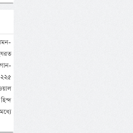
েমন-
 হযরত
 গান-
 ২২৫
ওয়াল
হিন্দ
ধ্যে