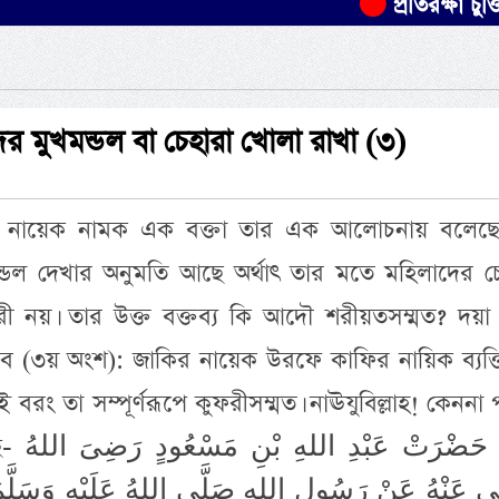
প্রতিরক্ষা চুক্তিতে সৌদি
ের মুখমন্ডল বা চেহারা খোলা রাখা (৩)
র নায়েক নামক এক বক্তা তার এক আলোচনায় বলেছে
ন্ডল দেখার অনুমতি আছে অর্থাৎ তার মতে মহিলাদের চে
রী নয়। তার উক্ত বক্তব্য কি আদৌ শরীয়তসম্মত? দয়া
াব (৩য় অংশ): জাকির নায়েক উরফে কাফির নায়িক ব্যক্ত
রং তা সম্পূর্ণরূপে কুফরীসম্মত। নাঊযুবিল্লাহ! কেননা প
عَنْ ح
ٰى عَنْهُ عَنْ رَسُولِ اللهِ صَلَّى اللهُ عَلَيْهِ وَسَلَّمَ 