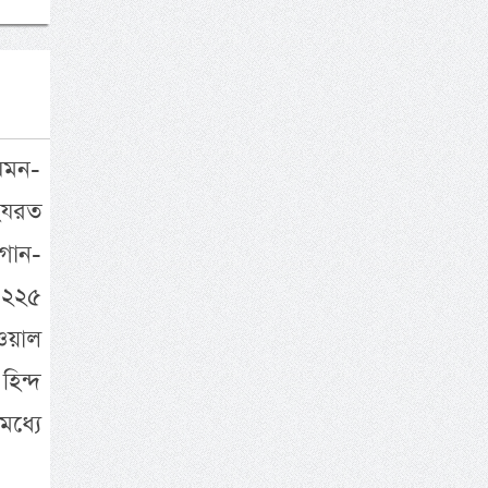
েমন-
 হযরত
 গান-
 ২২৫
ওয়াল
হিন্দ
ধ্যে