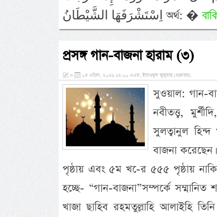
বাক
اِسْتَشْرَفَهَا الشَّيْطَانُ অর্থ: �
প্রসঙ্গ গান-বাজনা হারাম (৩)
»
০৩ এপ্রিল, ২০২৬ ১২:০০ এএম, ইয়াওমুল জুমুয়াহ (শুক্রবার)
সুওয়াল: গান-ব
নবীতত্ত্ব, মুর
সুলত্বানুল হিন্
বাজনা করেছেন।
পৃষ্ঠায় এবং ৫ম খ-ের ৫৫৫ পৃষ্ঠায় 
হচ্ছে- “গান-বাজনা”সম্পর্কে সম্মানিত
খাজা ছাহিব রহমতুল্লাহি আলাইহি তি