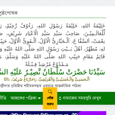
 পৃষ্ঠপোষক
خَلِيْفَةُ اللهِ، خَلِيْفَةُ رَسُوْلِ اللهِ، رَءُوْفٌ رَّحِيْمٌ، رَ
لِّلْعَالَـمِيْـنَ، صَاحِبُ سَيِّدِ سَيِّدِ الْاَعْيَادِ شَرِيْفٍ، 
نِعْمَتْ، اَلسَّفَّا حُ، اَلْـجَبَّارِىُّ الْاَوَّلُ، اَلْـقَوِىُّ الْاَوَّلُ، حَب
لهِ، مُطَهِّرٌ، اَهْلُ بَــيْتِ رَسُوْلِ اللهِ صَلَّى اللهُ عَلَيْهِ وَ،
قَائِمُ مَقَامِ حَبِيْبِ اللهِ صَلَّى اللهُ عَلَيْهِ وَسَلَّمَ، مَوْ
مَـمْدُوْحْ مُرْشِدْ قِـبْـلَةْ
سَيِّدُنَا حَضْرَتْ سُلْطَانٌ نَّصِيْـرٌ عَلَيْهِ السَّ
اَلْـحَسَنِـىُّ وَالْـحُسَيْنِـىُّ وَالْقُرَيْشِىُّ، رَاجَارْبَاغُ شَرِيْفٌ، دَاكَا
ায় প্রতিষ্ঠিত শরীয়তসম্মত একমাত্র আন্তর্জাতিক পত্রিকা
নীতি
আজকের পত্রিকা
নামাজের সময়সুচি দেখুন
খোঁজ
করুন