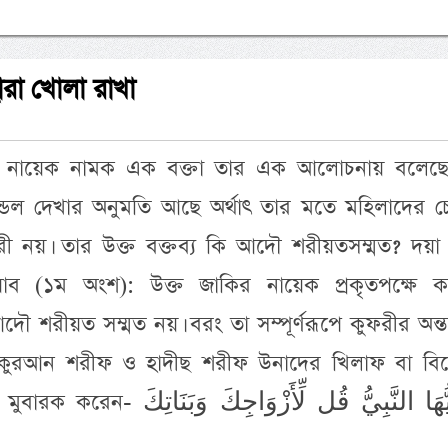
হারা খোলা রাখা
র নায়েক নামক এক বক্তা তার এক আলোচনায় বলেছে
ন্ডল দেখার অনুমতি আছে অর্থাৎ তার মতে মহিলাদের চে
রী নয়। তার উক্ত বক্তব্য কি আদৌ শরীয়তসম্মত? দয়া
য়াব (১ম অংশ): উক্ত জাকির নায়েক প্রকৃতপক্ষে ক
আদৌ শরীয়ত সম্মত নয়। বরং তা সম্পূর্ণরূপে কুফরীর অন্তর্ভ
্র কুরআন শরীফ ও হাদীছ শরীফ উনাদের খিলাফ বা বির
يَا أَيُّهَا النَّبِيُّ قُل لِّ