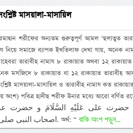
ংশ্লিষ্ট মাসয়ালা-মাসায়িল
রমাদ্বান শরীফের অন্যতম গুরুত্বপূর্ণ আমল ‘ছলাতুত তার
য নিয়ে সমাজে ব্যাপক ইখতিলাফ দেখা যায়, অনেক নাম
সাহেবরা তারাবীহ নামায ৮ রাকায়াত অথবা ১২ রাকায়াত
নেক মসজিদে ৮ রাকায়াত বা ১২ রাকায়াত তারাবীহ আ
শ্লিষ্ট মাসয়ালা-মাসায়িল ও তারাবীহ নামায কত রাকায়
২য় অংশ) পবিত্র হাদীছ শরীফ উনার মধ্যে আরো বর্ণিত র
ضرت على عَلَيْهِ السَّلَامَ و حضرت عمر عَ
বাকি অংশ পড়ুন...
اصحاب النبى صلى الله عليه وسلم عشرين ركعة. অর্থ: “