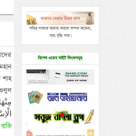
পবিত্র যাকাত আদায় করলে সম্পদ কমেনা,
বরং বৃদ্ধি পায়।
াদের
বিশেষ ওয়েব সাইট লিংকসমূহ
 মহান
ত শাহ
াওলুল
الْاِس
বাকি
�