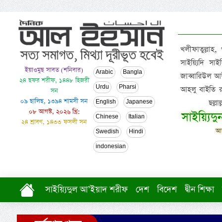
খলীফাতুল্লাহ,
সাইয়্যিদি স
ইয়াওমুছ সাবত (শনিবার)
Arabic
Bangla
জাব্বারিউল আউ
২৪ ছফর শরীফ, ১৪৪৮ হিজরী
Urdu
Pharsi
আহলু বাইতি রসূল
সন
০৯ ছালিছ, ১৩৯৪ শামসী সন
ছল্ল
English
Japanese
০৮ আগস্ট, ২০২৬ খ্রি:
সাইয়্যিদ
Chinese
Italian
২৪ শ্রাবণ, ১৪৩৩ ফসলী সন
আল
Swedish
Hindi
indonesian
সাইয়্যিদুল আ’ইয়াদ শরীফ
দেশ
বিদেশ
দ্বীন শিক্ষা