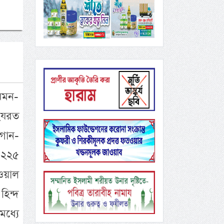
েমন-
 হযরত
 গান-
 ২২৫
ওয়াল
হিন্দ
ধ্যে