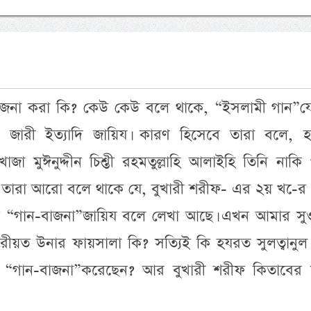
াজনা করা কি? কেউ কেউ বলে থাকে, “ইসলামী গান”য
্শীদি, জারী ইত্যাদি জায়িয। কারণ হিসেবে তারা বলে,
দ খাজা মুঈনুদ্দীন চিশ্তী রহমতুল্লাহি আলাইহি তিনি নাকি
 তারা আরো বলে থাকে যে, বুখারী শরীফ- এর ২য় খ-ের
নাকি “গান-বাজনা”জায়িয বলে লেখা আছে। এখন আমার সু
 শরীয়ত উনার ফায়সালা কি? সত্যিই কি হযরত সুলত্বানুল 
নি “গান-বাজনা”করেছেন? আর বুখারী শরীফ কিতাবের ম