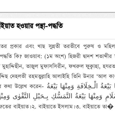
াইয়াত হওয়ার পন্থা-পদ্ধতি
তের প্রকার এবং খাছ সুন্নতী তরতীবে পুরুষ ও মহিল
দ্ধতি কি? জাওয়াব: (১ম অংশ) হিজরী দ্বাদশ শতাব্দীর
ল মুহাদ্দিছীন, তাজুল মুফাসসিরীন, ফখরুল ফুক্বাহা, হযর
হাদ্দিছ দেহলভী রহমতুল্লাহি আলাইহি তিনি উনার ‘আল ক
مِنْهَا بَيْعَةُ الْـخِلَافَةِ وَمِنْ
ْلَامِ وَمِنْهَا بَيْعَةُ التَّمَسُّكِ بِـحَبْلِ التَّقْوٰى وَمِنْهَ
بَيْعَةُ التَّوَثُّقِ فِـ ১. খিলাফতের বাইয়াত। ২. বাইয়াতে ইসলাম। ৩. বাইয়াতে তা