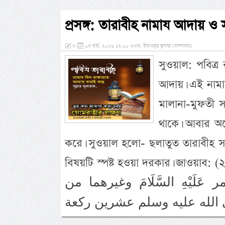
প্রসঙ্গ: তারাবীহ নামায আদায় ও স
»
০৩ মার্চ, ২০২৬ ১২:০০ এএম, ইয়াওমুছ ছুলাছা (মঙ্গলবার)
সুওয়াল: পবিত্র 
আদায়। এই নামা
মালানা-মুফতী 
থাকে। আবার অ
করে। সুওয়াল হলো- ছলাতুত তারাবীহ সং
বিষয়টি স্পষ্ট হওয়া দরকার। জাওয়াব: (
لَيْهِ السَّلَامَ وغيرهما من