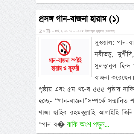
প্রসঙ্গ গান-বাজনা হারাম (১)
»
০৬ মার্চ, ২০২৬ ১২:০০ এএম, ইয়াওমুল জুমুয়াহ (শুক্রবার)
সুওয়াল: গান-ব
নবীতত্ত্ব, মুর
সুলত্বানুল হিন্
বাজনা করেছেন।
পৃষ্ঠায় এবং ৫ম খ-ের ৫৫৫ পৃষ্ঠায় 
হচ্ছে- “গান-বাজনা”সম্পর্কে সম্মানিত
খাজা ছাহিব রহমতুল্লাহি আলাইহি তি
বাকি অংশ পড়ুন...
“গান-ব�