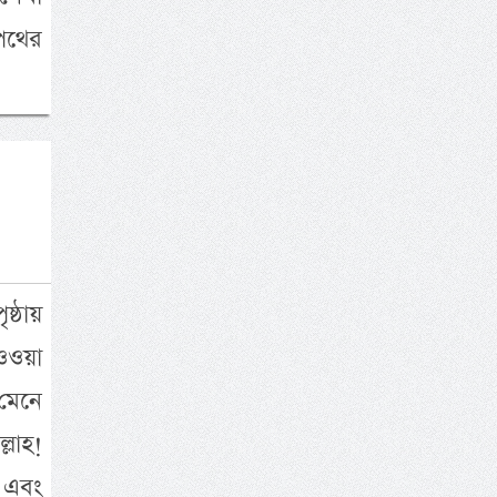
পথের
ষ্ঠায়
ওওয়া
মেনে
লাহ!
ম এবং