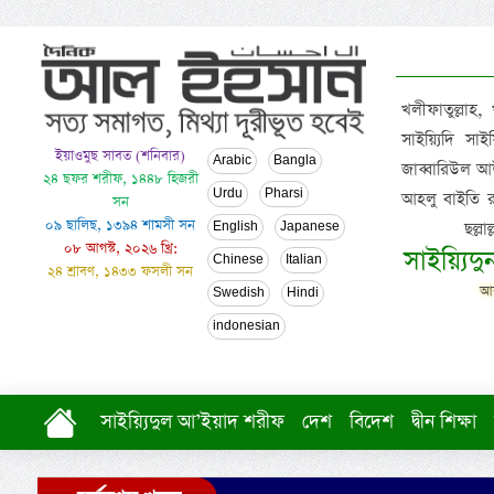
খলীফাতুল্লাহ,
সাইয়্যিদি স
ইয়াওমুছ সাবত (শনিবার)
Arabic
Bangla
জাব্বারিউল আউ
২৪ ছফর শরীফ, ১৪৪৮ হিজরী
Urdu
Pharsi
আহলু বাইতি রসূল
সন
০৯ ছালিছ, ১৩৯৪ শামসী সন
ছল্ল
English
Japanese
০৮ আগস্ট, ২০২৬ খ্রি:
সাইয়্যিদ
Chinese
Italian
২৪ শ্রাবণ, ১৪৩৩ ফসলী সন
আল
Swedish
Hindi
indonesian
সাইয়্যিদুল আ’ইয়াদ শরীফ
দেশ
বিদেশ
দ্বীন শিক্ষা