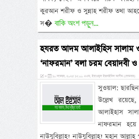
কুরআন শরীফ ও সুন্নাহ শরীফ তথা আহল
বাকি অংশ পড়ুন...
স�
হযরত আদম আলাইহিস সালাম ও
‘নাফরমান’ বলা চরম বেয়াদবী ও
»
১০ নভেম্বর, ২০২৫ ১২:০০ এএম, ইয়াওমুল ইছনাইনিল আযীম (সোমবার)
সুওয়াল: ছারছিনা 
উল্লেখ রয়েছ
আলাইহাস সালা
নাফরমান হয়ে ব
নাউযুবিল্লাহ! নাউযুবিল্লাহ! মহান আ