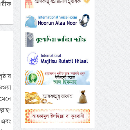
 শরীফ
ষ্ঠায়
ওওয়া
মেনে
লাহ!
ম এবং