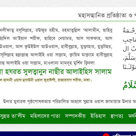
মহাসম্মানিত প্রতিষ্ঠাতা ও
 খলীফাতু রসূলিল্লাহ, রঊফুর রহীম, রহমাতুল্লিল ‘আলামীন, ছাহিবু
حْـمَةٌ
াইয়্যিদিল আ’ইয়াদ শরীফ, ছাহিবে নেয়ামত, আস সাফফাহ, আল
صَاحِبِ
ওয়াল, আল ক্বউইউল আউওয়াল, হাবীবুল্লাহ, মুত্বহ্হার, মুত্বহ্হির,
ِيْبُ ال
িল্লাহ ছল্লাল্লাহু আলাইহি ওয়া সাল্লাম, ক্বায়িম মাক্বামে হাবীবুল্লাহ
سَلَّمَ
াল্লাহু আলাইহি ওয়া সাল্লাম, মাওলানা মামদূহ মুর্শিদ ক্বিবলা
لـٰـنَا
ুনা হযরত সুলত্বানুন নাছীর আলাইহিস সালাম
 হাসানী ওয়াল হুসাইনী ওয়াল কুরাঈশী, রাজারবাগ শরীফ, ঢাকা।
لَامُ
উনার মুবারক পৃষ্ঠপোষকতায় পরিচালিত আহলে সুন্নাত ওয়াল জামায়াত উনার আক্বীদ
সুন্নত তা’লীম
মহিলাদের পাতা
সম্পাদকীয়
ইতিহাস
স্থাপত্য
অর্থ