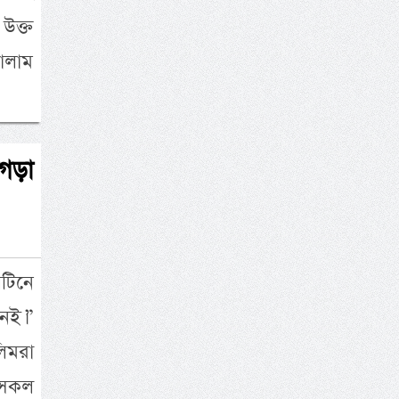
উক্ত
ালাম
নগড়া
টিনে
নেই।”
িমরা
ে সকল