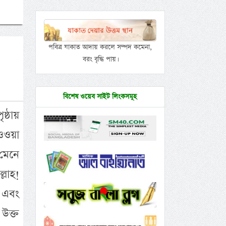
পবিত্র যাকাত আদায় করলে সম্পদ কমেনা,
বরং বৃদ্ধি পায়।
বিশেষ ওয়েব সাইট লিংকসমূহ
ষ্ঠায়
ওওয়া
মেনে
লাহ!
ম এবং
উক্ত