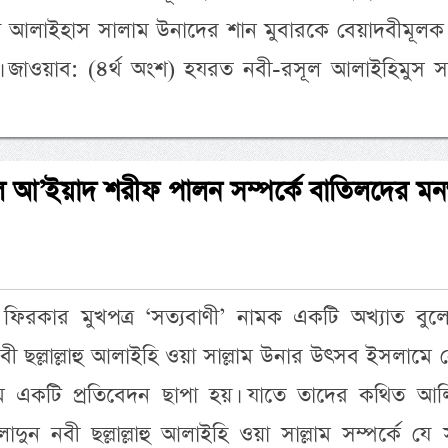
া আলাইহাস সালাম উনাদের শান মুবারকে বেয়াদবীমূলক 
ক। জাওয়াব: (৪র্থ অংশ) হযরত নবী-রসূল আলাইহিমুস স
্যিদিল আ’ইয়াদ শরীফ পালন সম্পর্কে বাতিলদের ম
 ফিরকার মুখপত্র ‘সত্যবাণী’ নামক একটি অখ্যাত বুলে
বী ছল্লাল্লাহু আলাইহি ওয়া সাল্লাম উনার উৎসব ইসলামে 
ে একটি প্রতিবেদন ছাপা হয়। যাতে তাদের কথিত আল
লাদুন নবী ছল্লাল্লাহু আলাইহি ওয়া সাল্লাম সম্পর্কে য