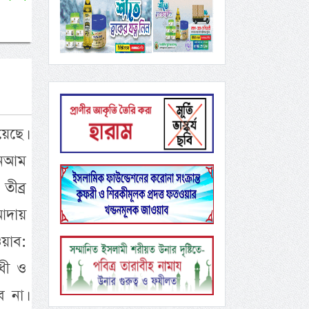
য়েছে।
 আনআম
ীব্র
আদায়
য়াব:
োধী ও
 না।