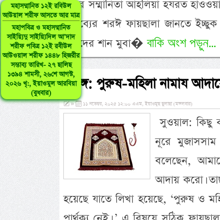
উনার সম্মানিতা আহলিয়া হযরত হাওওয়
মহাসম্মানিত ১২ই রবিউল
আউয়াল শরীফ আসতে আর মাত্র
বক্তব্যের শরঈ ফায়ছালা জানতে ইচ্ছ
মহাপবিত্র ও মহাসম্মানিত
সাইয়্যিদু সাইয়্যিদিল আ’দাদ
বাকি অংশ পড়ুন...
উনাদের শান মুবা�
শরীফ পবিত্র ১২ই রবীউল
আউওয়াল শরীফ ১৪৪৮ হিজরীর
সম্ভাব্য তারিখ- ২৭ ছালিছ
১৩৯৪ শামসী, ২৬শে আগস্ট,
প্রসঙ্গ: পুরুষ-মহিলা নামায আদা
২০২৬ খৃ:, ইয়াওমুল আরবিয়া
(বুধবার)
»
১১ নভেম্বর, ২০২৫ ১২:০০ এএম, ইয়াওমুছ ছুলাছা (মঙ্গলবার)
সুওয়াল: কিছু ব
নূরে মুজাসসাম হ
বলেছেন, আমাক
আদায় করো। তাছা
হয়েছে যাতে লিখা হয়েছে, ‘পুরুষ ও ম
পার্থক্য নেই। ’ এ বিষয়ে সঠিক ফায়ছা