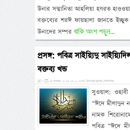
উনার সম্মানিতা আহলিয়া হযরত হাওওয়
বক্তব্যের শরঈ ফায়ছালা জানতে ইচ্ছু
বাকি অংশ পড়ুন...
উনাদের সম্পর
প্রসঙ্গ: পবিত্র সাইয়্যিদু সাইয়
বক্তব্য খন্ড
»
০৪ নভেম্বর, ২০২৫ ১২:০০ এএম, ইয়াওমুছ ছুলাছা (মঙ্গলবার)
সুওয়াল: ওহাবী
“ঈদে মীলাদুন ন
নামক শিরোনাম
পবিত্র “ঈদে মী