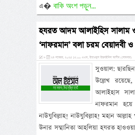
বাকি অংশ পড়ুন...
এ�
হযরত আদম আলাইহিস সালাম ও
‘নাফরমান’ বলা চরম বেয়াদবী ও 
»
২৪ নভেম্বর, ২০২৫ ১২:০০ এএম, ইয়াওমুল ইছনাইনিল আযীম (সোমবার)
সুওয়াল: ছারছিনা 
উল্লেখ রয়েছ
আলাইহাস সালা
নাফরমান হয়ে ব
নাউযুবিল্লাহ! নাউযুবিল্লাহ! মহান আ
উনার সম্মানিতা আহলিয়া হযরত হাওওয়