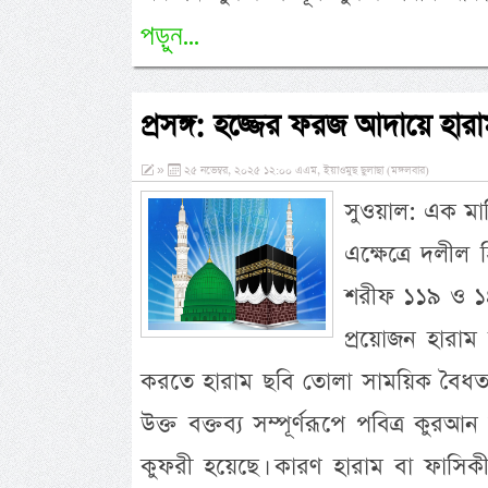
পড়ুন...
প্রসঙ্গ: হজ্জের ফরজ আদায়ে হার
»
২৫ নভেম্বর, ২০২৫ ১২:০০ এএম, ইয়াওমুছ ছুলাছা (মঙ্গলবার)
সুওয়াল: এক মাস
এক্ষেত্রে দলীল
শরীফ ১১৯ ও ১৪
প্রয়োজন হারাম
করতে হারাম ছবি তোলা সাময়িক বৈধতা 
উক্ত বক্তব্য সম্পূর্ণরূপে পবিত্র কু
কুফরী হয়েছে। কারণ হারাম বা ফাসিকী