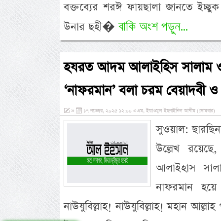
বক্তব্যের শরঈ ফায়ছালা জানতে ইচ্ছুক
বাকি অংশ পড়ুন...
উনার ছহী�
হযরত আদম আলাইহিস সালাম ও
‘নাফরমান’ বলা চরম বেয়াদবী ও
»
১৭ নভেম্বর, ২০২৫ ১২:০০ এএম, ইয়াওমুল ইছনাইনিল আযীম (সোমবার)
সুওয়াল: ছারছিনা 
উল্লেখ রয়েছ
আলাইহাস সালা
নাফরমান হয়ে ব
নাউযুবিল্লাহ! নাউযুবিল্লাহ! মহান আ