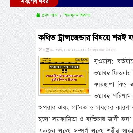
সর্বশেষ খবর
প্রথম পাতা
শিক্ষামূলক জিজ্ঞাসা
কথিত ট্রান্সজেন্ডার বিষয়ে শরঈ
»
৩০ নভেম্বর, ২০২৫ ১২:০০ এএম, ইয়াওমুল আহাদ (রোববার)
সুওয়াল: বর্তমা
ভয়াবহ ফিতনার স
ফায়ছালা কি? জা
ভয়াবহ পরিণাম: 
অপরাধ এবং লা’নত ও গযবের কারণ তা ভা
হলো সমকামিতা ও ব্যভিচার জারী করা এ
একজন পুরুষ সম্পূর্ণ পুরুষ শরীর 