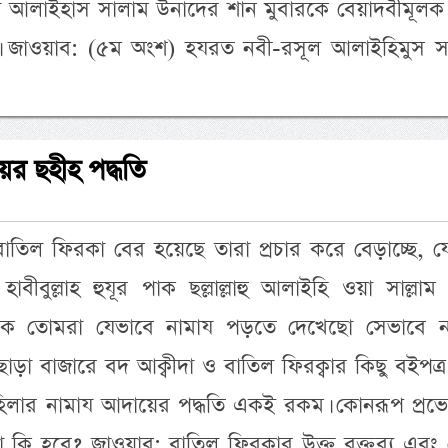
া আলাইহাস সালাম উনাদের শান মুবারকে বেয়াদবীমূলক 
ুক। জাওয়াব: (৫ম অংশ) হযরত নবী-রসূল আলাইহিমুস স
য়ের ছহীহ পদ্ধতি
াতিল ফিরকা বের হয়েছে তারা প্রচার করে বেড়াচ্ছে, য
াবীবুল্লাহ হুযূর পাক ছল্লাল্লাহু আলাইহি ওয়া সাল্লাম
ে তোমরা যেভাবে নামায পড়তে দেখেছো সেভাবে ন
ড়া বাজারে বদ আক্বীদা ও বাতিল ফিরক্বার কিছু বইপত্
হিলার নামায আদায়ের পদ্ধতি একই রকম। কোনরূপ প্রভে
লা কি হবে? জাওয়াব: বাতিল ফিরকার উক্ত বক্তব্য এবং