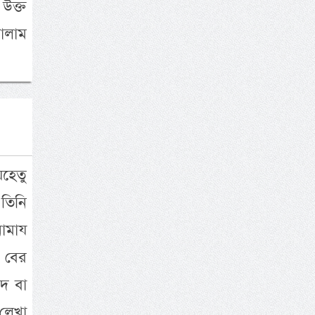
উক্ত
ালাম
েহেতু
 তিনি
ামায
র বের
দ বা
 লেখা