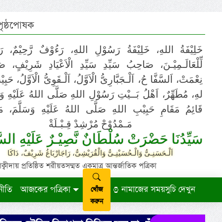
 পৃষ্ঠপোষক
خَلِيْفَةُ اللهِ، خَلِيْفَةُ رَسُوْلِ اللهِ، رَءُوْفٌ رَّحِيْمٌ، رَ
لِّلْعَالَـمِيْـنَ، صَاحِبُ سَيِّدِ سَيِّدِ الْاَعْيَادِ شَرِيْفٍ، 
نِعْمَتْ، اَلسَّفَّا حُ، اَلْـجَبَّارِىُّ الْاَوَّلُ، اَلْـقَوِىُّ الْاَوَّلُ، حَب
لهِ، مُطَهِّرٌ، اَهْلُ بَــيْتِ رَسُوْلِ اللهِ صَلَّى اللهُ عَلَيْهِ وَ،
قَائِمُ مَقَامِ حَبِيْبِ اللهِ صَلَّى اللهُ عَلَيْهِ وَسَلَّمَ، مَوْ
مَـمْدُوْحْ مُرْشِدْ قِـبْـلَةْ
سَيِّدُنَا حَضْرَتْ سُلْطَانٌ نَّصِيْـرٌ عَلَيْهِ السَّ
اَلْـحَسَنِـىُّ وَالْـحُسَيْنِـىُّ وَالْقُرَيْشِىُّ، رَاجَارْبَاغُ شَرِيْفٌ، دَاكَا
ায় প্রতিষ্ঠিত শরীয়তসম্মত একমাত্র আন্তর্জাতিক পত্রিকা
নীতি
আজকের পত্রিকা
নামাজের সময়সুচি দেখুন
খোঁজ
করুন