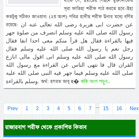
থাকে যে, ইমামের পিছনে মুক্তাদীকেও
সূরা ফাতিহা শরীফ পাঠ করতে হবে। ইহা
কতটুকু সঠিক? জাওয়াব: (২য় অংশ) পবিত্র হাদীছ শরীফ উনার মধ্যে বর্ণিত
রয়েছে- عن حضرت ابى هريرة رضى الله تعالى عنه ان
رسول الله صلى الله عليه وسلم انصرف من صلوة جهر
فيها بالقراءة فقال هل قرأ منكم معى احدا انفا فقال
رجل نعم يا رسول الله صلى الله عليه وسلم فقال
رسول الله صلى الله عليه وسلم انى اقول مالى انازع
القران قال فا نتهى الناس عن القراءة مع رسول الله
صلى الله عليه وسلم فيما جهر فيه النبى صلى الله عليه
বাকি অংশ পড়ুন...
وسلم بالقراءة. অর্থ: হযরত আবূ হু�
...
Prev
1
2
3
4
5
6
7
15
16
Nex
রাজারবাগ শরীফ থেকে প্রকাশিত কিতাব