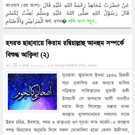
জাওয়াব (৩য় অংশ): عَنْ حَضْرَتْ مُجَاهِدٌ رَحْمَةُ اللهِ عَلَيْهِ قَالَ
قَالَ رَسُوْلُ اللهِ صَلَّى اللهُ عَلَيْهِ وَسَلَّمَ بُعِثْتُ لِكَسْرِ
বাকি অংশ পড়ুন...
الْمَزَامِيْرِ وَالْاَصْنَامِ অর্থ: হযর�
হযরত ছাহাবায়ে কিরাম রদ্বিয়াল্লাহু আনহুম সম্পর্কে
বিশুদ্ধ আক্বিদা (২)
»
১৩ জুলাই, ২০২৬ ১২:০০ এএম, ইয়াওমুল ইছনাইনিল আযীম (সোমবার)
সুওয়াল: জুমাদাল উখরা ১৪৪৬ হিজরী
সনে প্রকাশিত এক অখ্যাত মাসিক
পত্রিকায় পাকিস্তানের মুফতী তকী
উসমানী সে আশরাফ আলী থানবীর
বরাত দিয়ে লিখেছে- মক্কায় থাকা
অবস্থায় মুসলমানদের সকলের মাঝে
উন্নত চরিত্র, ইখলাছ, সবর ও তাক্বওয়া গুণ দৃঢ়তা লাভ করেনি। এ অবস্থায়
সশস্ত্র জিহাদের অনুমতি দিলে সকল মোকাবিলা হতো কেবল উদ্দীপনা,