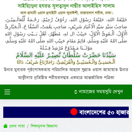
সাইয়্যিদুনা হযরত সুলত্বানুন নাছীর আলাইহিস সালাম
আল হাসানী ওয়াল হুসাইনী ওয়াল কুরাঈশী, রাজারবাগ শরীফ, ঢাকা।
خَلِيْفَةُ اللهِ، خَلِيْفَةُ رَسُوْلِ اللهِ، رَءُوْفٌ رَّحِيْمٌ، رَحْـمَةٌ لِّلْعَالَـمِيْـنَ،
صَاحِبُ سَيِّدِ سَيِّدِ الْاَعْيَادِ شَرِيْفٍ، صَاحِبِ نِعْمَتْ، اَلسَّفَّا حُ، اَلْـجَبَّارِىُّ
الْاَوَّلُ، اَلْـقَوِىُّ الْاَوَّلُ، حَبِيْبُ ال لهِ، مُطَهِّرٌ، اَهْلُ بَــيْتِ رَسُوْلِ اللهِ
صَلَّى اللهُ عَلَيْهِ وَسَلَّمَ، قَائِمُ مَقَامِ حَبِيْبِ اللهِ صَلَّى اللهُ عَلَيْهِ وَسَلَّمَ،
مَوْلـٰـنَا مَـمْدُوْحْ مُرْشِدْ قِـبْـلَةْ
سَيِّدُنَا حَضْرَتْ سُلْطَانٌ نَّصِيْـرٌ عَلَيْهِ السَّلَامُ
اَلْـحَسَنِـىُّ وَالْـحُسَيْنِـىُّ وَالْقُرَيْشِىُّ، رَاجَارْبَاغُ شَرِيْفٌ، دَاكَا
উনার মুবারক পৃষ্ঠপোষকতায় পরিচালিত আহলে সুন্নাত ওয়াল জামায়াত উনার
আক্বীদায় প্রতিষ্ঠিত শরীয়তসম্মত একমাত্র আন্তর্জাতিক পত্রিকা
নামাজের সময়সুচি দেখুন
বাংলাদেশের ৫০ হাজার এক
প্রথম পাতা
শিক্ষামূলক জিজ্ঞাসা