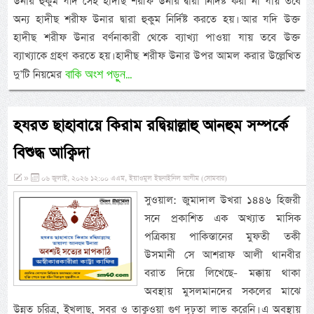
উনার হুকুম যদি সেই হাদীছ শরীফ উনার দ্বারা নির্দিষ্ট করা না যায় তবে
অন্য হাদীছ শরীফ উনার দ্বারা হুকুম নির্দিষ্ট করতে হয়। আর যদি উক্ত
হাদীছ শরীফ উনার বর্ণনাকারী থেকে ব্যাখ্যা পাওয়া যায় তবে উক্ত
ব্যাখ্যাকে গ্রহণ করতে হয়। হাদীছ শরীফ উনার উপর আমল করার উল্লেখিত
বাকি অংশ পড়ুন...
দু’টি নিয়মের
হযরত ছাহাবায়ে কিরাম রদ্বিয়াল্লাহু আনহুম সম্পর্কে
বিশুদ্ধ আক্বিদা
»
০৬ জুলাই, ২০২৬ ১২:০০ এএম, ইয়াওমুল ইছনাইনিল আযীম (সোমবার)
সুওয়াল: জুমাদাল উখরা ১৪৪৬ হিজরী
সনে প্রকাশিত এক অখ্যাত মাসিক
পত্রিকায় পাকিস্তানের মুফতী তকী
উসমানী সে আশরাফ আলী থানবীর
বরাত দিয়ে লিখেছে- মক্কায় থাকা
অবস্থায় মুসলমানদের সকলের মাঝে
উন্নত চরিত্র, ইখলাছ, সবর ও তাক্বওয়া গুণ দৃঢ়তা লাভ করেনি। এ অবস্থায়