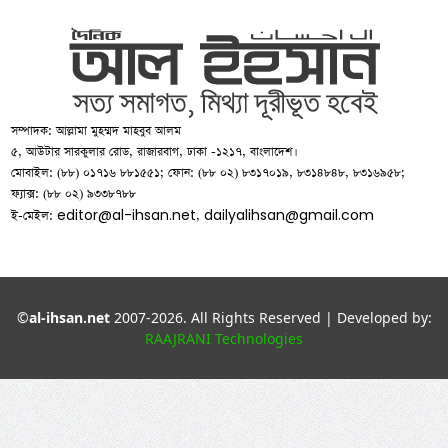
সম্পাদক: আল্লামা মুহম্মদ মাহবুব আলম
৫, আউটার সারকুলার রোড, রাজারবাগ, ঢাকা -১২১৭, বাংলাদেশ।
মোবাইল: (৮৮) ০১৭১৬ ৮৮১৫৫১; ফোন: (৮৮ ০২) ৮৩১৭০১৯, ৮৩১৪৮৪৮, ৮৩১৬৯৫৮;
ফ্যাক্স: (৮৮ ০২) ৯৩৩৮৭৮৮
editor@al-ihsan.net
dailyalihsan@gmail.com
ই-মেইল:
,
©
al-ihsan.net
2007-2026. All Rights Reserved | Developed by:
RAAJRANI Technologies