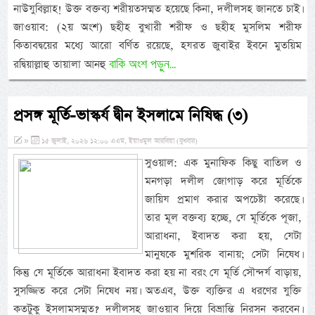
নাউযুবিল্লাহ! উক্ত বক্তব্য শরীয়তসম্মত হয়েছে কিনা, দলীলসহ জানতে চাই।
জাওয়াব: (২য় অংশ) ছহীহ বুখারী শরীফ ও ছহীহ মুসলিম শরীফ
কিতাবদ্বয়ের মধ্যে আরো বর্ণিত রয়েছে, হযরত জুবাইর ইবনে মুতয়িম
বাকি অংশ পড়ুন...
রদ্বিয়াল্লাহু তায়ালা আনহু
প্রসঙ্গ মূর্তি-ভাস্কর্য দ্বীন ইসলামে নিষিদ্ধ (৩)
»
১৫ জুলাই, ২০২৬ ১২:০০ এএম, ইয়াওমুল আরবিয়া (বুধবার)
সুওয়াল: এক মুনাফিক কিছু বাতিল ও
মনগড়া দলীল জোগাড় করে মূর্তিকে
জায়িয প্রমাণ করার অপচেষ্টা করেছে।
তার মূল বক্তব্য হচ্ছে, যে মূর্তিকে পূজা,
আরাধনা, ইবাদত করা হয়, যেটা
মানুষকে মুশরিক বানায়; সেটা নিষেধ।
কিন্তু যে মূর্তিকে আরাধনা ইবাদত করা হয় না বরং যে মূর্তি সৌন্দর্য বাড়ায়,
সুসজ্জিত করে সেটা নিষেধ নয়। অতএব, উক্ত ব্যক্তির এ ধরণের যুক্তি
কতটুকু ইসলামসম্মত? দলীলসহ জাওয়াব দিয়ে বিভ্রান্তি নিরসন করবেন।