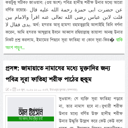
কতটুকু সঠিক? জাওয়াব: (৩য় অংশ) পবিত্র হাদীছ শরীফ উনার মধ্যে আরো
বর্ণিত রয়েছে- عن حضرت ابى حمزة رحمة الله عليه قال
قلت لابن عباس رضى الله تعالى عنه اقرأ والامام بين
يدى فقال لا. অর্থ: হযরত আবূ হামযা রহমতুল্লাহি আলাইহি তিনি বর্ণনা
করেন, আমি হযরত আব্দুল্লাহ ইবনে আব্বাস রদ্বিয়াল্লাহু তায়ালা আনহু উনার
বাকি
নিকট প্রশ্ন করলাম, ইমামের পিছনে সূরা ফাতিহা বা কোন সূরা-কির�
অংশ পড়ুন...
প্রসঙ্গ: জামায়াতে নামাযের মধ্যে মুক্তাদির জন্য
পবিত্র সূরা ফাতিহা শরীফ পাঠের হুকুম
»
২৩ জুন, ২০২৬ ১২:০০ এএম, ইয়াওমুছ ছুলাছা (মঙ্গলবার)
সুওয়াল: যে ব্যক্তি সূরা ফাতিহা পড়বে
না, তার নামায হবে না। বুখারী শরীফ
উনার মধ্যে বর্ণিত উক্ত হাদীছ শরীফ
উনার উদ্ধৃতি উল্লেখ করে কেউ কেউ বলে