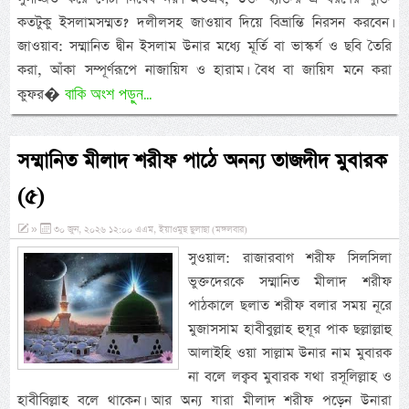
কতটুকু ইসলামসম্মত? দলীলসহ জাওয়াব দিয়ে বিভ্রান্তি নিরসন করবেন।
জাওয়াব: সম্মানিত দ্বীন ইসলাম উনার মধ্যে মূর্তি বা ভাস্কর্য ও ছবি তৈরি
করা, আঁকা সম্পূর্ণরূপে নাজায়িয ও হারাম। বৈধ বা জায়িয মনে করা
বাকি অংশ পড়ুন...
কুফর�
সম্মানিত মীলাদ শরীফ পাঠে অনন্য তাজদীদ মুবারক
(৫)
»
৩০ জুন, ২০২৬ ১২:০০ এএম, ইয়াওমুছ ছুলাছা (মঙ্গলবার)
সুওয়াল: রাজারবাগ শরীফ সিলসিলা
ভুক্তদেরকে সম্মানিত মীলাদ শরীফ
পাঠকালে ছলাত শরীফ বলার সময় নূরে
মুজাসসাম হাবীবুল্লাহ হুযূর পাক ছল্লাল্লাহু
আলাইহি ওয়া সাল্লাম উনার নাম মুবারক
না বলে লক্বব মুবারক যথা রসূলিল্লাহ ও
হাবীবিল্লাহ বলে থাকেন। আর অন্য যারা মীলাদ শরীফ পড়েন উনারা