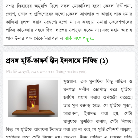
সশস্ত্র জিহাদের অনুমতি দিলে সকল মোকাবিলা হতো কেবল উদ্দীপনা,
জোশ, ক্রোধ ও প্রতিশোধের লক্ষ্যে। কেবল আখলাক্ব ও আল্লাহ পাক উনার
কালিমা বুলন্দ করার উদ্দেশ্যে হতো না। এ অবস্থায় উনারা ফেরেশতাদের
পবিত্র কাফেলার সহযোগিতা লাভের উপযুক্ত হতেন না। এবং মহান আল্লাহ
বাকি অংশ পড়ুন...
পাক উনার পক্ষ থেকে নিরাপত্তা ল
প্রসঙ্গ মূর্তি-ভাস্কর্য দ্বীন ইসলামে নিষিদ্ধ (১)
»
০১ জুলাই, ২০২৬ ১২:০০ এএম, ইয়াওমুল আরবিয়া (বুধবার)
সুওয়াল: এক মুনাফিক কিছু বাতিল ও
মনগড়া দলীল জোগাড় করে মূর্তিকে
জায়িয প্রমাণ করার অপচেষ্টা করেছে।
তার মূল বক্তব্য হচ্ছে, যে মূর্তিকে পূজা,
আরাধনা, ইবাদত করা হয়, যেটা
মানুষকে মুশরিক বানায়; সেটা নিষেধ।
কিন্তু যে মূর্তিকে আরাধনা ইবাদত করা হয় না বরং যে মূর্তি সৌন্দর্য বাড়ায়,
সুসজ্জিত করে সেটা নিষেধ নয়। অতএব, উক্ত ব্যক্তির এ ধরণের যুক্তি