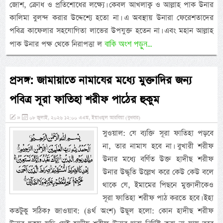
জোশ, ক্রোধ ও প্রতিশোধের লক্ষ্যে। কেবল আখলাক্ব ও আল্লাহ পাক উনার
কালিমা বুলন্দ করার উদ্দেশ্যে হতো না। এ অবস্থায় উনারা ফেরেশতাদের
পবিত্র কাফেলার সহযোগিতা লাভের উপযুক্ত হতেন না। এবং মহান আল্লাহ
বাকি অংশ পড়ুন...
পাক উনার পক্ষ থেকে নিরাপত্তা ল
প্রসঙ্গ: জামায়াতে নামাযের মধ্যে মুক্তাদির জন্য
পবিত্র সূরা ফাতিহা শরীফ পাঠের হুকুম
»
০৮ জুলাই, ২০২৬ ১২:০০ এএম, ইয়াওমুল আরবিয়া (বুধবার)
সুওয়াল: যে ব্যক্তি সূরা ফাতিহা পড়বে
না, তার নামায হবে না। বুখারী শরীফ
উনার মধ্যে বর্ণিত উক্ত হাদীছ শরীফ
উনার উদ্ধৃতি উল্লেখ করে কেউ কেউ বলে
থাকে যে, ইমামের পিছনে মুক্তাদীকেও
সূরা ফাতিহা শরীফ পাঠ করতে হবে। ইহা
কতটুকু সঠিক? জাওয়াব: (৪র্থ অংশ) উছূল হলো: কোন হাদীছ শরীফ