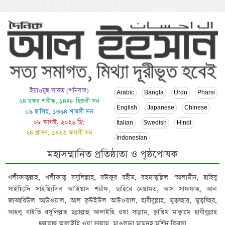
ইয়াওমুছ সাবত (শনিবার)
Arabic
Bangla
Urdu
Pharsi
২৪ ছফর শরীফ, ১৪৪৮ হিজরী সন
English
Japanese
Chinese
০৯ ছালিছ, ১৩৯৪ শামসী সন
০৮ আগস্ট, ২০২৬ খ্রি:
Italian
Swedish
Hindi
২৪ শ্রাবণ, ১৪৩৩ ফসলী সন
indonesian
মহাসম্মানিত প্রতিষ্ঠাতা ও পৃষ্ঠপোষক
খলীফাতুল্লাহ, খলীফাতু রসূলিল্লাহ, রঊফুর রহীম, রহমাতুল্লিল ‘আলামীন, ছাহিবু
সাইয়্যিদি সাইয়্যিদিল আ’ইয়াদ শরীফ, ছাহিবে নেয়ামত, আস সাফফাহ, আল
জাব্বারিউল আউওয়াল, আল ক্বউইউল আউওয়াল, হাবীবুল্লাহ, মুত্বহ্হার, মুত্বহ্হির,
আহলু বাইতি রসূলিল্লাহ ছল্লাল্লাহু আলাইহি ওয়া সাল্লাম, ক্বায়িম মাক্বামে হাবীবুল্লাহ
ছল্লাল্লাহু আলাইহি ওয়া সাল্লাম, মাওলানা মামদূহ মুর্শিদ ক্বিবলা