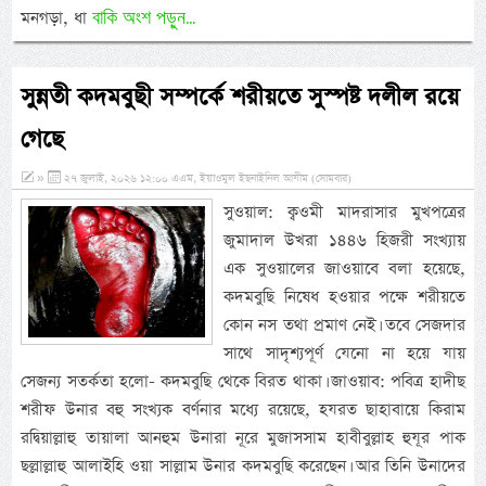
বাকি অংশ পড়ুন...
মনগড়া, ধা
সুন্নতী কদমবুছী সম্পর্কে শরীয়তে সুস্পষ্ট দলীল রয়ে
গেছে
»
২৭ জুলাই, ২০২৬ ১২:০০ এএম, ইয়াওমুল ইছনাইনিল আযীম (সোমবার)
সুওয়াল: ক্বওমী মাদরাসার মুখপত্রের
জুমাদাল উখরা ১৪৪৬ হিজরী সংখ্যায়
এক সুওয়ালের জাওয়াবে বলা হয়েছে,
কদমবুছি নিষেধ হওয়ার পক্ষে শরীয়তে
কোন নস তথা প্রমাণ নেই। তবে সেজদার
সাথে সাদৃশ্যপূর্ণ যেনো না হয়ে যায়
সেজন্য সতর্কতা হলো- কদমবুছি থেকে বিরত থাকা। জাওয়াব: পবিত্র হাদীছ
শরীফ উনার বহু সংখ্যক বর্ণনার মধ্যে রয়েছে, হযরত ছাহাবায়ে কিরাম
রদ্বিয়াল্লাহু তায়ালা আনহুম উনারা নূরে মুজাসসাম হাবীবুল্লাহ হুযূর পাক
ছল্লাল্লাহু আলাইহি ওয়া সাল্লাম উনার কদমবুছি করেছেন। আর তিনি উনাদের