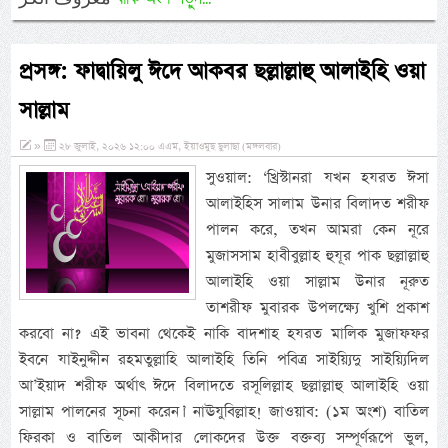
প্রসঙ্গ: ফাদ্বায়িলু ঈদে আকবর ছল্লাল্লাহু আলাইহি ওয়া
সাল্লাম
»
২৮ জুলাই, ২০২৬ ১২:০০ এএম, ইয়াওমুছ ছুলাছা (মঙ্গলবার)
সুওয়াল: ‘খ্রিস্টানরা যখন হযরত ঈসা
আলাইহিস সালাম উনার বিলাদত শরীফ
পালন করে, তখন আমরা কেন নূরে
মুজাসসাম হাবীবুল্লাহ হুযূর পাক ছল্লাল্লাহু
আলাইহি ওয়া সাল্লাম উনার নূরুত
তাশরীফ মুবারক উপলক্ষ্যে খুশি প্রকাশ
করবো না? এই ভাবনা থেকেই নাকি বাদশাহ হযরত মালিক মুজাফফর
ইবনে যাইনুদ্দীন রহমতুল্লাহি আলাইহি তিনি পবিত্র সাইয়্যিদু সাইয়্যিদিল
আ’ইয়াদ শরীফ অর্থাৎ ঈদে বিলাদতে রসূলিল্লাহ ছল্লাল্লাহু আলাইহি ওয়া
সাল্লাম পালনের সূচনা করেন।’ নাঊযুবিল্লাহ! জাওয়াব: (১ম অংশ) বাতিল
ফিরকা ও বাতিল আকীদার লোকদের উক্ত বক্তব্য সম্পূর্ণরূপে ভুল,