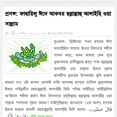
প্রসঙ্গ: ফাদ্বায়িলু ঈদে আকবর ছল্লাল্লাহু আলাইহি ওয়া
সাল্লাম
»
০৪ আগস্ট, ২০২৬ ১২:০০ এএম, ইয়াওমুছ ছুলাছা (মঙ্গলবার)
সুওয়াল: ‘খ্রিস্টানরা যখন হযরত ঈসা
আলাইহিস সালাম উনার বিলাদত শরীফ
পালন করে, তখন আমরা কেন নূরে
মুজাসসাম হাবীবুল্লাহ হুযূর পাক ছল্লাল্লাহু
আলাইহি ওয়া সাল্লাম উনার নূরুত
তাশরীফ মুবারক উপলক্ষ্যে খুশি প্রকাশ
করবো না? এই ভাবনা থেকেই নাকি বাদশাহ হযরত মালিক মুজাফফর
ইবনে যাইনুদ্দীন রহমতুল্লাহি আলাইহি তিনি পবিত্র সাইয়্যিদু সাইয়্যিদিল
আ’ইয়াদ শরীফ অর্থাৎ ঈদে বিলাদতে রসূলিল্লাহ ছল্লাল্লাহু আলাইহি ওয়া
সাল্লাম পালনের সূচনা করেন।’ নাঊযুবিল্লাহ! জাওয়াব: (২য় অংশ) হযরত
ইমাম মারূফ কারখী রহমতুল্লাহি আলাইহি তিনি বলেন- قَالَ حَضْرَت
বাকি অংশ পড়ুন...
مَعْرُوفُ الْكَر