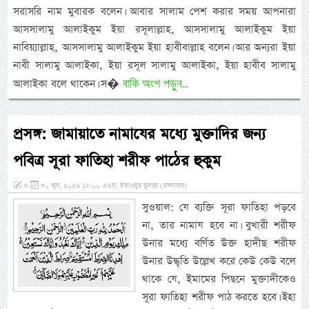
সরাসরি নাম মুবারক বলেন। আবার সালাম পেশ করার সময় আপনারা
আসসালামু আলাইকুম ইয়া রসূলাল্লাহ, আসসালামু আলাইকুম ইয়া
নাবিয়্যাল্লাহ, আসসালামু আলাইকুম ইয়া হাবীবাল্লাহ বলেন। আর অন্যরা ইয়া
নাবী সালামু আলাইকা, ইয়া রসূল সালামু আলাইকা, ইয়া হাবীব সালামু
বাকি অংশ পড়ুন...
আলাইকা বলে থাকেন। স�
প্রসঙ্গ: জামায়াতে নামাযের মধ্যে মুক্তাদির জন্য
পবিত্র সূরা ফাতিহা শরীফ পাঠের হুকুম
»
৩০ জুন, ২০২৬ ১২:০০ এএম, ইয়াওমুছ ছুলাছা (মঙ্গলবার)
সুওয়াল: যে ব্যক্তি সূরা ফাতিহা পড়বে
না, তার নামায হবে না। বুখারী শরীফ
উনার মধ্যে বর্ণিত উক্ত হাদীছ শরীফ
উনার উদ্ধৃতি উল্লেখ করে কেউ কেউ বলে
থাকে যে, ইমামের পিছনে মুক্তাদীকেও
সূরা ফাতিহা শরীফ পাঠ করতে হবে। ইহা