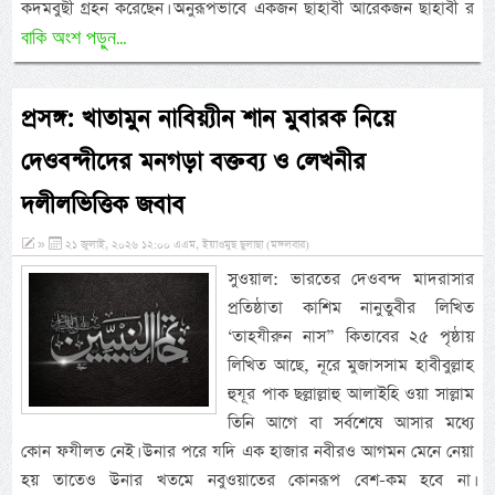
কদমবুছী গ্রহন করেছেন। অনুরূপভাবে একজন ছাহাবী আরেকজন ছাহাবী র
বাকি অংশ পড়ুন...
প্রসঙ্গ: খাতামুন নাবিয়্যীন শান মুবারক নিয়ে
দেওবন্দীদের মনগড়া বক্তব্য ও লেখনীর
দলীলভিত্তিক জবাব
»
২১ জুলাই, ২০২৬ ১২:০০ এএম, ইয়াওমুছ ছুলাছা (মঙ্গলবার)
সুওয়াল: ভারতের দেওবন্দ মাদরাসার
প্রতিষ্ঠাতা কাশিম নানুতুবীর লিখিত
‘তাহযীরুন নাস” কিতাবের ২৫ পৃষ্ঠায়
লিখিত আছে, নূরে মুজাসসাম হাবীবুল্লাহ
হুযূর পাক ছল্লাল্লাহু আলাইহি ওয়া সাল্লাম
তিনি আগে বা সর্বশেষে আসার মধ্যে
কোন ফযীলত নেই। উনার পরে যদি এক হাজার নবীরও আগমন মেনে নেয়া
হয় তাতেও উনার খতমে নবুওয়াতের কোনরূপ বেশ-কম হবে না।