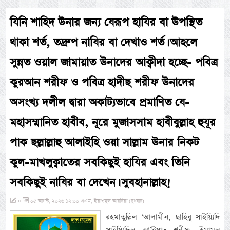
যিনি শাহিদ উনার জন্য যেরূপ হাযির বা উপস্থিত
থাকা শর্ত, তদ্রুপ নাযির বা দেখাও শর্ত। আহলে
সুন্নত ওয়াল জামায়াত উনাদের আক্বীদা হচ্ছে- পবিত্র
কুরআন শরীফ ও পবিত্র হাদীছ শরীফ উনাদের
অসংখ্য দলীল দ্বারা অকাট্যভাবে প্রমাণিত যে-
মহাসম্মানিত হাবীব, নূরে মুজাসসাম হাবীবুল্লাহ হুযূর
পাক ছল্লাল্লাহু আলাইহি ওয়া সাল্লাম উনার নিকট
কুল-মাখলুক্বাতের সবকিছুই হাযির এবং তিনি
সবকিছুই নাযির বা দেখেন। সুবহানাল্লাহ!
»
০৫ আগস্ট, ২০২৬ ১২:০০ এএম, ইয়াওমুল আরবিয়া (বুধবার)
রহমাতুল্লিল ‘আলামীন, ছাহিবু সাইয়্যিদি