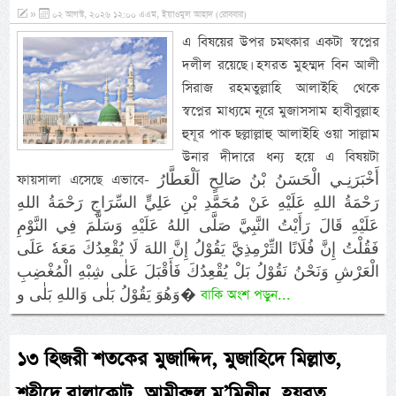
»
০২ আগস্ট, ২০২৬ ১২:০০ এএম, ইয়াওমুল আহাদ (রোববার)
এ বিষয়ের উপর চমৎকার একটা স্বপ্নের
দলীল রয়েছে। হযরত মুহম্মদ বিন আলী
সিরাজ রহমতুল্লাহি আলাইহি থেকে
স্বপ্নের মাধ্যমে নূরে মুজাসসাম হাবীবুল্লাহ
হুযূর পাক ছল্লাল্লাহু আলাইহি ওয়া সাল্লাম
উনার দীদারে ধন্য হয়ে এ বিষয়টা
ফায়সালা এসেছে এভাবে- أَخْبَرَنِـي الْحَسَنُ بْنُ صَالِحٍ اَلْعَطَّارُ
رَحْمَةُ اللهِ عَلَيْهِ عَنْ مُحَمَّدِ بْنِ عَلِيٍّ السِّرَاجِ رَحْمَةُ اللهِ
عَلَيْهِ قَالَ رَأَيْتُ النَّبِيَّ صَلَّى اللهُ عَلَيْهِ وَسَلَّمَ فِي النَّوْمِ
فَقُلْتُ إِنَّ فُلَانًا التِّرْمِذِيَّ يَقُوْلُ إِنَّ اللهَ لَا يُقْعِدُكَ مَعَهٗ عَلَى
الْعَرْشِ وَنَحْنُ نَقُوْلُ بَلْ يُقْعِدُكَ فَأَقْبَلَ عَلٰى شِبْهِ الْمُغْضِبِ
وَهُوَ يَقُوْلُ بَلٰى وَاللهِ بَلٰى و�
বাকি অংশ পড়ুন...
১৩ হিজরী শতকের মুজাদ্দিদ, মুজাহিদে মিল্লাত,
শহীদে বালাকোট, আমীরুল মু’মিনীন, হযরত