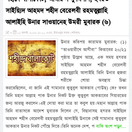
সাইয়্যিদ আহমদ শহীদ বেরেলবী রহমতুল্লাহি
আলাইহি উনার সাওয়ানেহ উমরী মুবারক (৬)
»
০১ আগস্ট, ২০২৬ ১২:০০ এএম, ইয়াওমুছ সাবত (শনিবার)
উনার কতিপয় কারামত মুবারক: (১)
“তাওয়ারীখে আযীবা” কিতাবের ২০/২১
পৃষ্ঠায় উল্লেখ আছে, এক সময় হযরত
সাইয়্যিদ আহমদ শহীদ বেরেলবী
রহমতুল্লাহি আলাইহি তিনি উনার হুজরা
শরীফে শোয়া অবস্থায় চিন্তা
করতেছিলেন, না জানি এই যামানার কুতুবুল আকতাব (গাউছ) কে? তখন
তিনি মহান আল্লাহ পাক উনার নিকট উক্ত কুতুবুল আকতাবের যিয়ারতের
জন্য আরজু করলেন। এই দোয়া করা মাত্র তা কবুল হয়। মহান আল্লাহ পাক
তিনি বাতাসকে আদেশ মুবারক দিলেন যে, বিছানাসহ হযরত সাইয়্যিদ
আহমদ শহীদ বেরেলবী রহমতুল্লাহি আলাইহি উনাকে সেই যামানার কুতুবুল
আকতাব উনার নিকট পৌঁছে দিতে। তিনি অনেক দেশ, প
বাকি অংশ পড়ুন...