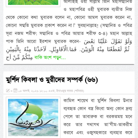
আলাইহি ওয়া সাল্লাম তিনি মহাসম্মানিত
ও মহাপবিত্র ওহী মুবারক ব্যতীত নিজ
থেকে কোনো কথা মুবারক বলেন না, কোনো আমল মুবারক করেন না,
কোনো সম্মতি মুবারক প্রকাশ করেন না।” সুবহানাল্লাহ! (সম্মানিত ও পবিত্র
সূরা নজম শরীফ: সম্মানিত ও পবিত্র আয়াত শরীফ ৩-৪) মহান আল্লাহ
পাক তিনি আরো ইরশাদ মুবারক করেন- وَلَوْ تَقَوَّلَ عَلَيْنَا بَعْضَ
الْاَقَاوِيْلِ.‏ لَاَخَذْنَا مِنْهُ بِالْيَمِيْنِ.‎‏ ثُمَّ لَقَطَعْنَا مِنْهُ الْوَتِيْنَ. فَمَا
مِنْكُمْ مِّنْ اَح
বাকি অংশ পড়ুন...
মুর্শিদ কিবলা ও মুরীদের সম্পর্ক (৬৬)
»
০৮ আগস্ট, ২০২৬ ১২:০০ এএম, ইয়াওমুছ সাবত (শনিবার)
কামিল শায়েখ বা মুর্শিদ কিবলা উনার
ব্যবহৃত কোন বস্ত্র কিংবা অন্য কোন দ্রব্য
পেলে তা তাবারুক বা বরকতময় মনে
করে তার যথাযথ তা’যীম-তাকরীম
করবে এবং ওজুসহকারে ব্যবহার করে