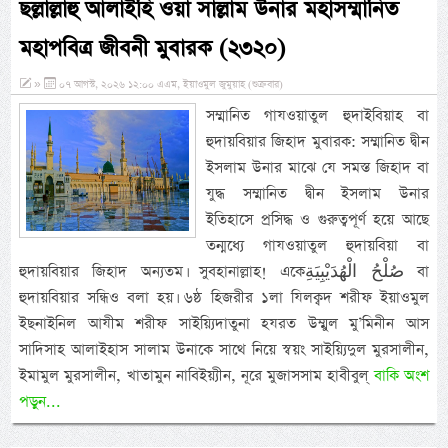
ছল্লাল্লাহু আলাইহি ওয়া সাল্লাম উনার মহাসম্মানিত
মহাপবিত্র জীবনী মুবারক (২৩২০)
»
০৭ আগস্ট, ২০২৬ ১২:০০ এএম, ইয়াওমুল জুমুয়াহ (শুক্রবার)
সম্মানিত গাযওয়াতুল হুদাইবিয়াহ বা
হুদায়বিয়ার জিহাদ মুবারক: সম্মানিত দ্বীন
ইসলাম উনার মাঝে যে সমস্ত জিহাদ বা
যুদ্ধ সম্মানিত দ্বীন ইসলাম উনার
ইতিহাসে প্রসিদ্ধ ও গুরুত্বপূর্ণ হয়ে আছে
তন্মধ্যে গাযওয়াতুল হুদায়বিয়া বা
হুদায়বিয়ার জিহাদ অন্যতম। সুবহানাল্লাহ! একেصُلْحُ الْهُدَيْبِيَةِ বা
হুদায়বিয়ার সন্ধিও বলা হয়। ৬ষ্ঠ হিজরীর ১লা যিলক্বদ শরীফ ইয়াওমুল
ইছনাইনিল আযীম শরীফ সাইয়্যিদাতুনা হযরত উম্মুল মু’মিনীন আস
সাদিসাহ আলাইহাস সালাম উনাকে সাথে নিয়ে স্বয়ং সাইয়্যিদুল মুরসালীন,
ইমামুল মুরসালীন, খাতামুন নাবিইয়্যীন, নূরে মুজাসসাম হাবীবুল্
বাকি অংশ
পড়ুন...