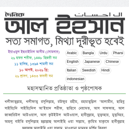
ইয়াওমুল ইছনাইনিল আযীম (সোমবার)
Arabic
Bangla
Urdu
Pharsi
২৬ ছফর শরীফ, ১৪৪৮ হিজরী সন
English
Japanese
Chinese
১১ ছালিছ, ১৩৯৪ শামসী সন
১০ আগস্ট, ২০২৬ খ্রি:
Italian
Swedish
Hindi
২৬ শ্রাবণ, ১৪৩৩ ফসলী সন
indonesian
মহাসম্মানিত প্রতিষ্ঠাতা ও পৃষ্ঠপোষক
খলীফাতুল্লাহ, খলীফাতু রসূলিল্লাহ, রঊফুর রহীম, রহমাতুল্লিল ‘আলামীন, ছাহিবু
সাইয়্যিদি সাইয়্যিদিল আ’ইয়াদ শরীফ, ছাহিবে নেয়ামত, আস সাফফাহ, আল
জাব্বারিউল আউওয়াল, আল ক্বউইউল আউওয়াল, হাবীবুল্লাহ, মুত্বহ্হার, মুত্বহ্হির,
আহলু বাইতি রসূলিল্লাহ ছল্লাল্লাহু আলাইহি ওয়া সাল্লাম, ক্বায়িম মাক্বামে হাবীবুল্লাহ
ছল্লাল্লাহু আলাইহি ওয়া সাল্লাম, মাওলানা মামদূহ মুর্শিদ ক্বিবলা