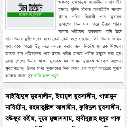
অক্ষত: সুলতানুল আরিফীন যাত্রাবাড়ীর
হযরত মুর্শিদ কিবলা আলাইহিস সালাম
উনার পবিত্র বিছালী শান মুবারক
প্রকাশের তিন মাস পরে উনার পবিত্র
মাযার শরীফের অভ্যন্তরে পানি উঠে
যায়। উনার মুরীদগণের মধ্যে কেউ কেউ স্বপ্নে দেখেন, তিনি উনার জিসিম
মুবারককে আরো উঁচু করে কবরস্থ করার জন্য নির্দেশ মুবারক দিচ্ছেন।
অনেক বাদ-প্রতিবাদের পরে উনার পবিত্র মাযার শরীফ উন্মুক্ত করা হয়।
দেখা গেলো উনার কাফন মুবারক সহ জিসিম মুবারক অবিকৃত আছেন।
সুবহানাল্লাহ! উনার মাথা মুবারকের দিক থেকে এক অপূর্ব আতরের সুঘ্রাণ
আসতে থাকে। সুব
বাকি অংশ পড়ুন...
সাইয়্যিদুল মুরসালীন, ইমামুল মুরসালীন, খাতামুন
নাবিয়্যীন, রহমাতুল্লিল আলামীন, ক্বয়িদুল মুরসালীন,
রউফুর রহীম, নূরে মুজাসসাম, হাবীবুল্লাহ হুযূর পাক