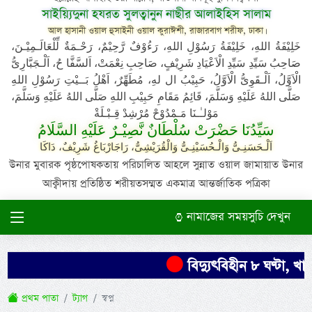
সাইয়্যিদুনা হযরত সুলত্বানুন নাছীর আলাইহিস সালাম
আল হাসানী ওয়াল হুসাইনী ওয়াল কুরাঈশী, রাজারবাগ শরীফ, ঢাকা।
خَلِيْفَةُ اللهِ، خَلِيْفَةُ رَسُوْلِ اللهِ، رَءُوْفٌ رَّحِيْمٌ، رَحْـمَةٌ لِّلْعَالَـمِيْـنَ،
صَاحِبُ سَيِّدِ سَيِّدِ الْاَعْيَادِ شَرِيْفٍ، صَاحِبِ نِعْمَتْ، اَلسَّفَّا حُ، اَلْـجَبَّارِىُّ
الْاَوَّلُ، اَلْـقَوِىُّ الْاَوَّلُ، حَبِيْبُ ال لهِ، مُطَهِّرٌ، اَهْلُ بَــيْتِ رَسُوْلِ اللهِ
صَلَّى اللهُ عَلَيْهِ وَسَلَّمَ، قَائِمُ مَقَامِ حَبِيْبِ اللهِ صَلَّى اللهُ عَلَيْهِ وَسَلَّمَ،
مَوْلـٰـنَا مَـمْدُوْحْ مُرْشِدْ قِـبْـلَةْ
سَيِّدُنَا حَضْرَتْ سُلْطَانٌ نَّصِيْـرٌ عَلَيْهِ السَّلَامُ
اَلْـحَسَنِـىُّ وَالْـحُسَيْنِـىُّ وَالْقُرَيْشِىُّ، رَاجَارْبَاغُ شَرِيْفٌ، دَاكَا
উনার মুবারক পৃষ্ঠপোষকতায় পরিচালিত আহলে সুন্নাত ওয়াল জামায়াত উনার
আক্বীদায় প্রতিষ্ঠিত শরীয়তসম্মত একমাত্র আন্তর্জাতিক পত্রিকা
নামাজের সময়সুচি দেখুন
বিদ্যুৎবিহীন ৮ ঘণ্টা, খামা
প্রথম পাতা
ট্যাগ
স্বপ্ন