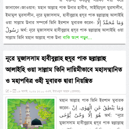
এ বক্তব্য কতটুকু সঠিক? দয়া করে
জানাবেন। জাওয়াব: মহান আল্লাহ পাক উনার হাবীব, সাইয়্যিদুল মুরসালীন,
ইমামুল মুরসালীন, নূরে মুজাসসাম, হাবীবুল্লাহ হুযূর পাক ছল্লাল্লাহু আলাইহি
ওয়া সাল্লাম উনার সম্পর্কে তিনি ইরশাদ মুবারক করেন- وَمَا مُحَمَّدٌ إِلَّا
رَسُولٌ অর্থ: নূরে মুজাসসাম হাবীবুল্লাহ হুযূর পাক ছল্লাল্লাহু আলাইহি ওয়া
সাল্লাম তিনি মহান আল্লাহ পাক উনা
বাকি অংশ পড়ুন...
নূরে মুজাসসাম হাবীবুল্লাহ হুযূর পাক ছল্লাল্লাহু
আলাইহি ওয়া সাল্লাম তিনি দায়িমীভাবে মহাসম্মানিত
ও মহাপবিত্র ওহী মুবারক দ্বারা নিয়ন্ত্রিত
»
০৯ আগস্ট, ২০২৬ ১২:০০ এএম, ইয়াওমুল আহাদ (রোববার)
মহান আল্লাহ পাক তিনি ইরশাদ মুবারক
করেন- وَمَا يَنْطِقُ عَنِ الْهَوٰى. اِنْ
هُوَ اِلَّا وَحْىٌ يُّوْحٰى অর্থ: “নূরে
মুজাসসাম হাবীবুল্লাহ হুযূর পাক ছল্লাল্লাহু