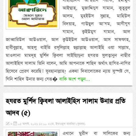
সাইয়্যিদিল আ’ইয়াদ শরীফ, ইমামুল
আইম্মাহ্, মুজাদ্দিদুয যামান, কুতুবুল
আলম, মুহইউস সুন্নাহ, মাহিউল
বিদয়াহ, গাউছুল আ’যম, আযীযুয
যামান, ক্বইউমুয যামান, আল
জাব্বারিউল আউওয়াল, আল ক্বউইউল আউওয়াল, আস সাফফাহ,
হাবীবুল্লাহ, আহলু বাইতি রসূলিল্লাহ ছল্লাল্লাহু আলাইহি ওয়া সাল্লাম,
মাওলানা মামদূহ মুর্শিদ ক্বিবলা সাইয়্যিদুনা হযরত সুলত্বানুন নাছীর
আলাইহিস সালাম তিনি বলেন, আমি আপনাকে শাহিদ অর্থাৎ হাযির-নাযির
হিসেবে প্রেরণ করেছি।’ সুবহানাল্লাহ! একথা দিবালোকের ন্যায় সুস্পষ্ট যে,
যিনি শাহিদ উনার জন্য যেরূ�
বাকি অংশ পড়ুন...
হযরত মুর্শিদ ক্বিবলা আলাইহিস সালাম উনার প্রতি
আদব (৫)
»
০৫ আগস্ট, ২০২৬ ১২:০০ এএম, ইয়াওমুল আরবিয়া (বুধবার)
এখানে মুরীদ বা সালিকের জন্য