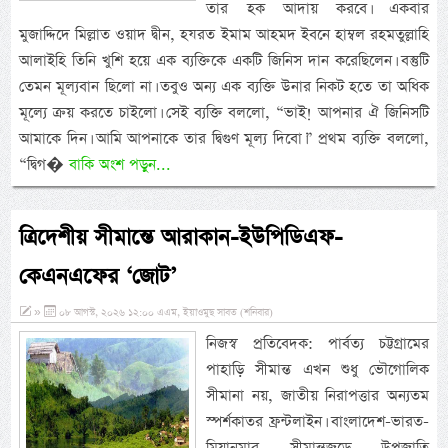
তার হক আদায় করবে। একবার
মুজাদ্দিদে মিল্লাত ওয়াদ দ্বীন, হযরত ইমাম আহমদ ইবনে হাম্বল রহমতুল্লাহি
আলাইহি তিনি খুশি হয়ে এক ব্যক্তিকে একটি জিনিস দান করেছিলেন। বস্তুটি
তেমন মূল্যবান ছিলো না। তবুও অন্য এক ব্যক্তি উনার নিকট হতে তা অধিক
মূল্যে ক্রয় করতে চাইলো। সেই ব্যক্তি বললো, “ভাই! আপনার ঐ জিনিসটি
আমাকে দিন। আমি আপনাকে তার দ্বিগুণ মূল্য দিবো।” প্রথম ব্যক্তি বললো,
“দ্বিগ�
বাকি অংশ পড়ুন...
ত্রিদেশীয় সীমান্তে আরাকান-ইউপিডিএফ-
কেএনএফের ‘জোট’
»
০৮ আগস্ট, ২০২৬ ১২:০০ এএম, ইয়াওমুছ সাবত (শনিবার)
নিজস্ব প্রতিবেদক: পার্বত্য চট্টগ্রামের
পাহাড়ি সীমান্ত এখন শুধু ভৌগোলিক
সীমানা নয়, জাতীয় নিরাপত্তার অন্যতম
স্পর্শকাতর ফ্রন্টলাইন। বাংলাদেশ-ভারত-
মিয়ানমার সীমান্তজুড়ে উপজাতি