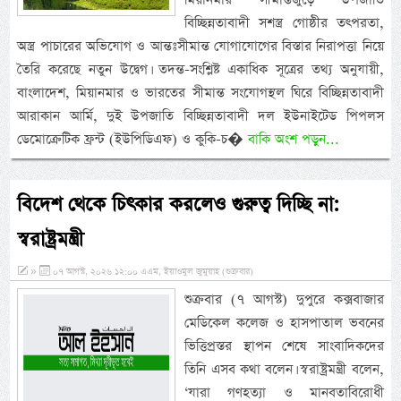
বিচ্ছিন্নতাবাদী সশস্ত্র গোষ্ঠীর তৎপরতা,
অস্ত্র পাচারের অভিযোগ ও আন্তঃসীমান্ত যোগাযোগের বিস্তার নিরাপত্তা নিয়ে
তৈরি করেছে নতুন উদ্বেগ। তদন্ত-সংশ্লিষ্ট একাধিক সূত্রের তথ্য অনুযায়ী,
বাংলাদেশ, মিয়ানমার ও ভারতের সীমান্ত সংযোগস্থল ঘিরে বিচ্ছিন্নতাবাদী
আরাকান আর্মি, দুই উপজাতি বিচ্ছিন্নতাবাদী দল ইউনাইটেড পিপলস
ডেমোক্রেটিক ফ্রন্ট (ইউপিডিএফ) ও কুকি-চ�
বাকি অংশ পড়ুন...
বিদেশ থেকে চিৎকার করলেও গুরুত্ব দিচ্ছি না:
স্বরাষ্ট্রমন্ত্রী
»
০৭ আগস্ট, ২০২৬ ১২:০০ এএম, ইয়াওমুল জুমুয়াহ (শুক্রবার)
শুক্রবার (৭ আগস্ট) দুপুরে কক্সবাজার
মেডিকেল কলেজ ও হাসপাতাল ভবনের
ভিত্তিপ্রস্তর স্থাপন শেষে সাংবাদিকদের
তিনি এসব কথা বলেন। স্বরাষ্ট্রমন্ত্রী বলেন,
‘যারা গণহত্যা ও মানবতাবিরোধী