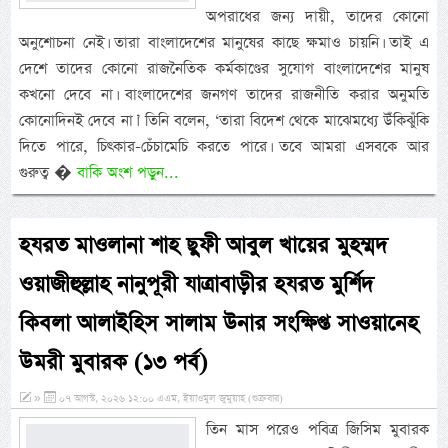
অপরাধের জন্য দায়ী, তাদের কোনো
অনুশোচনা নেই। তারা বাংলাদেশের মানুষের কাছে ক্ষমাও চায়নি। তাই এ
দেশে তাদের কোনো রাজনৈতিক কর্মকাণ্ডের সুযোগ বাংলাদেশের মানুষ
কখনো দেবে না। বাংলাদেশের জনগণ তাদের রাজনীতি করার অনুমতি
কোনোদিনই দেবে না।’ তিনি বলেন, ‘তারা বিদেশ থেকে মাঝেমধ্যে উঁকিঝুঁকি
দিতে পারে, চিৎকার-চেঁচামেচি করতে পারে। তবে আমরা এসবকে আর
গুরুত্ব �
বাকি অংশ পড়ুন...
হযরত মাওলানা শাহ ছুফী আবুল খায়ের মুহম্মদ
ওয়াজীহুল্লাহ নানুপূরী যাত্রাবাড়ীর হযরত মুর্শিদ
কিবলা আলাইহিস সালাম উনার সংক্ষিপ্ত সাওয়ানেহ
উমরী মুবারক (১৩ পর্ব)
»
০৭ আগস্ট, ২০২৬ ১২:০০ এএম, ইয়াওমুল জুমুয়াহ (শুক্রবার)
তিন মাস পরেও পবিত্র জিসিম মুবারক