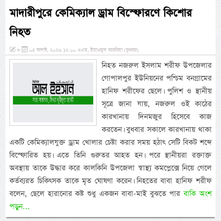
মাদারীপুরে কেমিক্যাল ড্রাম বিস্ফোরণে কিশোর
নিহত
»
০৫ আগস্ট, ২০২৬ ১২:০০ এএম, ইয়াওমুল আরবিয়া (বুধবার)
নিহত নজরুল ইসলাম শরীফ উপজেলার
গোপালপুর ইউনিয়নের পশ্চিম বনগ্রামের
হানিফ শরীফের ছেলে। পুলিশ ও স্থানীয়
সূত্রে জানা যায়, নজরুল ওই কাঠের
কারখানায় দিনমজুর হিসেবে কাজ
করতেন। বুধবার সকালে কারখানায় থাকা
একটি কেমিক্যালযুক্ত ড্রাম খোলার চেষ্টা করার সময় হঠাৎ সেটি বিকট শব্দে
বিস্ফোরিত হয়। এতে তিনি গুরুতর আহত হন। পরে স্থানীয়রা রক্তাক্ত
অবস্থায় তাকে উদ্ধার করে কালকিনি উপজেলা স্বাস্থ্য কমপ্লেক্সে নিয়ে গেলে
কর্তব্যরত চিকিৎসক তাকে মৃত ঘোষণা করেন। নিহতের বাবা হানিফ শরীফ
বলেন, ছেলে হারানোর কষ্ট শুধু একজন বাবা-মাই বুঝতে পার
বাকি অংশ
পড়ুন...