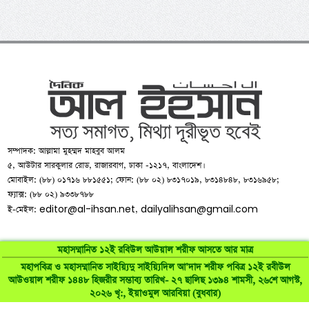
সম্পাদক: আল্লামা মুহম্মদ মাহবুব আলম
৫, আউটার সারকুলার রোড, রাজারবাগ, ঢাকা -১২১৭, বাংলাদেশ।
মোবাইল: (৮৮) ০১৭১৬ ৮৮১৫৫১; ফোন: (৮৮ ০২) ৮৩১৭০১৯, ৮৩১৪৮৪৮, ৮৩১৬৯৫৮;
ফ্যাক্স: (৮৮ ০২) ৯৩৩৮৭৮৮
editor@al-ihsan.net
dailyalihsan@gmail.com
ই-মেইল:
,
মহাসম্মানিত ১২ই রবিউল আউয়াল শরীফ আসতে আর মাত্র
মহাপবিত্র ও মহাসম্মানিত সাইয়্যিদু সাইয়্যিদিল আ’দাদ শরীফ পবিত্র ১২ই রবীউল
©
al-ihsan.net
2007-2026. All Rights Reserved | Developed by:
আউওয়াল শরীফ ১৪৪৮ হিজরীর সম্ভাব্য তারিখ- ২৭ ছালিছ ১৩৯৪ শামসী, ২৬শে আগস্ট,
২০২৬ খৃ:, ইয়াওমুল আরবিয়া (বুধবার)
RAAJRANI Technologies