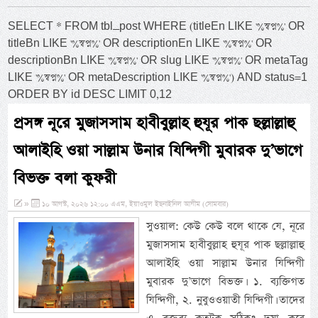
SELECT * FROM tbl_post WHERE (titleEn LIKE '%স্বপ্ন%' OR
titleBn LIKE '%স্বপ্ন%' OR descriptionEn LIKE '%স্বপ্ন%' OR
descriptionBn LIKE '%স্বপ্ন%' OR slug LIKE '%স্বপ্ন%' OR metaTag
LIKE '%স্বপ্ন%' OR metaDescription LIKE '%স্বপ্ন%') AND status=1
ORDER BY id DESC LIMIT 0,12
প্রসঙ্গ নূরে মুজাসসাম হাবীবুল্লাহ হুযূর পাক ছল্লাল্লাহু
আলাইহি ওয়া সাল্লাম উনার যিন্দিগী মুবারক দু’ভাগে
বিভক্ত বলা কুফরী
»
১০ আগস্ট, ২০২৬ ১২:০০ এএম, ইয়াওমুল ইছনাইনিল আযীম (সোমবার)
সুওয়াল: কেউ কেউ বলে থাকে যে, নূরে
মুজাসসাম হাবীবুল্লাহ হুযূর পাক ছল্লাল্লাহু
আলাইহি ওয়া সাল্লাম উনার যিন্দিগী
মুবারক দু’ভাগে বিভক্ত। ১. ব্যক্তিগত
যিন্দিগী, ২. নুবুওওয়াতী যিন্দিগী। তাদের