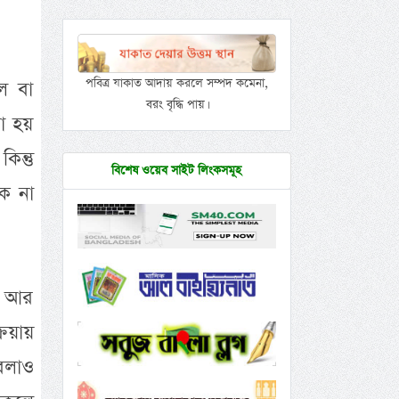
পবিত্র যাকাত আদায় করলে সম্পদ কমেনা,
ল বা
বরং বৃদ্ধি পায়।
রা হয়
ন্তু
বিশেষ ওয়েব সাইট লিংকসমূহ
ক না
ে আর
রিয়ায়
বলাও