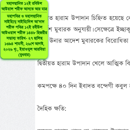
মহাসম্মানিত ১২ই রবিউল
আউয়াল শরীফ আসতে আর মাত্র
মহাপবিত্র ও মহাসম্মানিত
প্রথমত হারাম উপাদান চিহ্নিত হয়েছে
সাইয়্যিদু সাইয়্যিদিল আ’দাদ
শরীফ পবিত্র ১২ই রবীউল
নির্দেশ মুবারক অনুযায়ী। সেক্ষেত্রে ই
আউওয়াল শরীফ ১৪৪৮ হিজরীর
সম্ভাব্য তারিখ- ২৭ ছালিছ
পাক উনার আদেশ মুবারকের বিরোধিতা ক
১৩৯৪ শামসী, ২৬শে আগস্ট,
২০২৬ খৃ:, ইয়াওমুল আরবিয়া
(বুধবার)
দ্বিতীয়ত হারাম উপাদান খেলে আত্মিক বিশুদ
কমপক্ষে ৪০ দিন ইবাদত বন্দেগী কবুল 
দৈহিক ক্ষতি: