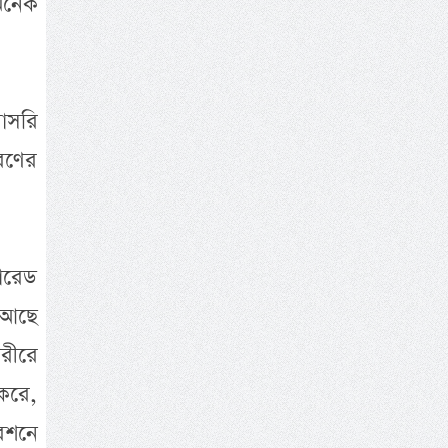
অনেক
াসরি
ধরণের
োরেড
 আছে
রীরে
 করে,
রেশনে