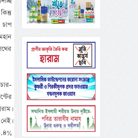
িচ্ছি
িন্তু
 চাপ
 মহান
 পথের
রচার-
ন্টের
রাম।
নেই।
০.৪%