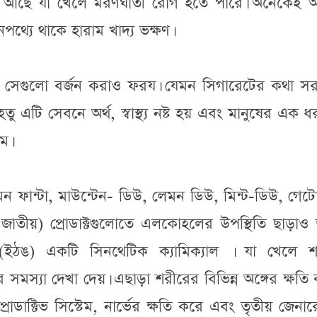
দান আছে যা খেলে মরণঘাতী রোগ হতে পারে। অনেকেই 
পথ্যে থাকে হারাম খাদ্য ভক্ষণ।
ে সেগুলো বর্জন করাও ফরয। যেমন সিগারেটের কথা সর
হেতু এটি সেবনে অর্থ, স্বাস্থ্য নষ্ট হয় এবং মানুষের এক 
ম।
ফান্টা, মাউন্টেন- ডিউ, লেমন ডিউ, মিন্ট-ডিউ, গেট
ু জাতীয়) প্রোডাক্টগুলোতে এলকোহলের উপস্থিতি ছাড়াও
ঙ) একটি সিনথেটিক ক্যামিক্যাল । যা খেলে শ
্যা দেখা দেয়। এছাড়া শরীরের বিভিন্ন অঙ্গের ক্ষতি
্রোডাক্টিভ সিস্টেম, নার্ভের ক্ষতি করে এবং তৃতীয় জেনা