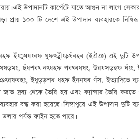
 হারায়। এই উপাদানটি কার্পেটে যাতে আগুন না লাগে সেক
 ছাড়া প্রায় ১০০ টি দেশে এই উপাদান ব্যবহারকে নিষিদ্
ধহফ ইঁঃুষধঃবফ যুফৎড়ীুঃড়ষঁবহব (ইঐঞ) এই দুটি উপ
ঃ, কবষষড়মং, ছঁধশবৎ নৎধহফ পবৎবধষং, উরধসড়হফ ঘঁঃং, 
 ঞৎরফবহঃ, ইধুড়ড়শধ ধহফ ইঁননষব ণঁস. ইত্যাদিতে ব্য
 জাত দ্রব্য থেকে তৈরি হয় এবং ক্যান্সার তৈরি করতে
ব্যবহার বন্ধ করা হয়েছে। সিঙ্গাপুরে এই উপাদান দুটি ব্
ার পর্যন্ত ফাইন হতে পারে।