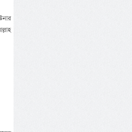
উনার
ল্লাহ