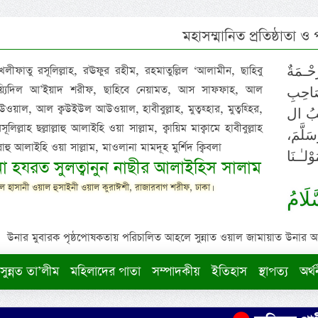
মহাসম্মানিত প্রতিষ্ঠাতা ও
 খলীফাতু রসূলিল্লাহ, রঊফুর রহীম, রহমাতুল্লিল ‘আলামীন, ছাহিবু
حْـمَةٌ
াইয়্যিদিল আ’ইয়াদ শরীফ, ছাহিবে নেয়ামত, আস সাফফাহ, আল
صَاحِبِ
ওয়াল, আল ক্বউইউল আউওয়াল, হাবীবুল্লাহ, মুত্বহ্হার, মুত্বহ্হির,
ِيْبُ ال
িল্লাহ ছল্লাল্লাহু আলাইহি ওয়া সাল্লাম, ক্বায়িম মাক্বামে হাবীবুল্লাহ
سَلَّمَ
াল্লাহু আলাইহি ওয়া সাল্লাম, মাওলানা মামদূহ মুর্শিদ ক্বিবলা
لـٰـنَا
ুনা হযরত সুলত্বানুন নাছীর আলাইহিস সালাম
 হাসানী ওয়াল হুসাইনী ওয়াল কুরাঈশী, রাজারবাগ শরীফ, ঢাকা।
لَامُ
উনার মুবারক পৃষ্ঠপোষকতায় পরিচালিত আহলে সুন্নাত ওয়াল জামায়াত উনার আক্বীদ
সুন্নত তা’লীম
মহিলাদের পাতা
সম্পাদকীয়
ইতিহাস
স্থাপত্য
অর্থ