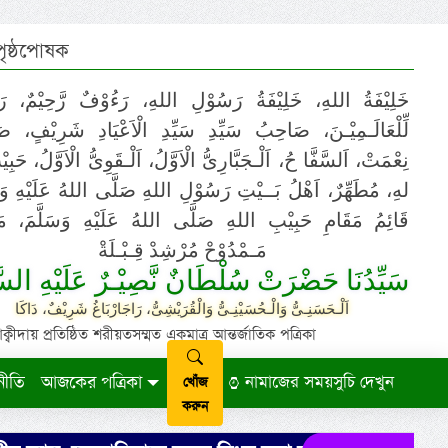
 পৃষ্ঠপোষক
خَلِيْفَةُ اللهِ، خَلِيْفَةُ رَسُوْلِ اللهِ، رَءُوْفٌ رَّحِيْمٌ، رَ
لِّلْعَالَـمِيْـنَ، صَاحِبُ سَيِّدِ سَيِّدِ الْاَعْيَادِ شَرِيْفٍ، 
نِعْمَتْ، اَلسَّفَّا حُ، اَلْـجَبَّارِىُّ الْاَوَّلُ، اَلْـقَوِىُّ الْاَوَّلُ، حَب
لهِ، مُطَهِّرٌ، اَهْلُ بَــيْتِ رَسُوْلِ اللهِ صَلَّى اللهُ عَلَيْهِ وَ،
قَائِمُ مَقَامِ حَبِيْبِ اللهِ صَلَّى اللهُ عَلَيْهِ وَسَلَّمَ، مَوْ
مَـمْدُوْحْ مُرْشِدْ قِـبْـلَةْ
سَيِّدُنَا حَضْرَتْ سُلْطَانٌ نَّصِيْـرٌ عَلَيْهِ السَّ
اَلْـحَسَنِـىُّ وَالْـحُسَيْنِـىُّ وَالْقُرَيْشِىُّ، رَاجَارْبَاغُ شَرِيْفٌ، دَاكَا
ায় প্রতিষ্ঠিত শরীয়তসম্মত একমাত্র আন্তর্জাতিক পত্রিকা
নীতি
আজকের পত্রিকা
নামাজের সময়সুচি দেখুন
খোঁজ
করুন