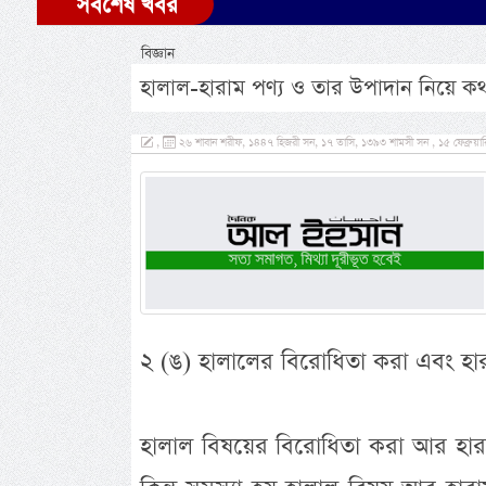
সর্বশেষ খবর
বিজ্ঞান
হালাল-হারাম পণ্য ও তার উপাদান নিয়ে কথ
,
২৬ শাবান শরীফ, ১৪৪৭ হিজরী সন, ১৭ তাসি, ১৩৯৩ শামসী সন , ১৫ ফেব্রুয়ার
২ (ঙ) হালালের বিরোধিতা করা এবং হার
হালাল বিষয়ের বিরোধিতা করা আর হারাম