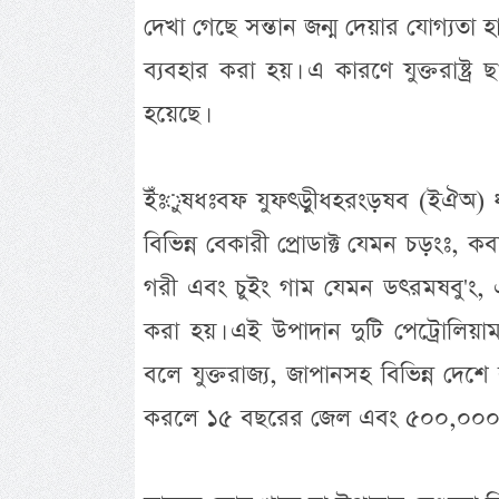
দেখা গেছে সন্তান জন্ম দেয়ার যোগ্যতা
ব্যবহার করা হয়। এ কারণে যুক্তরাষ্ট্র
হয়েছে।
ইঁঃুষধঃবফ যুফৎড়ীুধহরংড়ষব (ইঐঅ) 
বিভিন্ন বেকারী প্রোডাক্ট যেমন চড়ং
গরী এবং চুইং গাম যেমন ডৎরমষবু'ং,
করা হয়। এই উপাদান দুটি পেট্রোলিয়াম
বলে যুক্তরাজ্য, জাপানসহ বিভিন্ন দেশে 
করলে ১৫ বছরের জেল এবং ৫০০,০০০ ডল