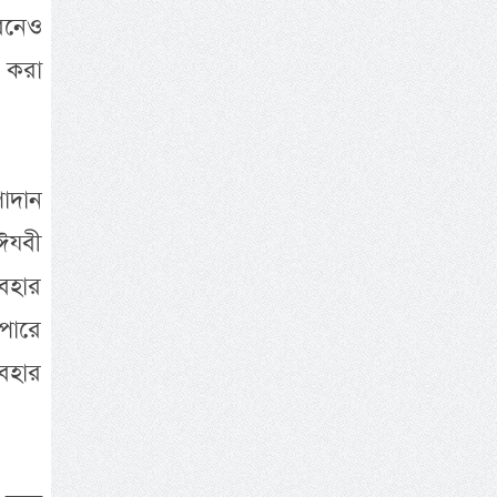
ারনেও
ধ করা
াদান
ঈযবী
বহার
 পারে
যবহার