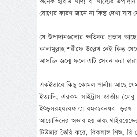
অনেক হারাম খাদ্য বা খাদ্যের উপা
রোগের কারণ জানে না কিন্তু দেখা যায় নে
যে উপাদানগুলোর ক্ষতিকর প্রভাব আছ
কালামুল্লাহ শরীফে উল্লেখ নেই কিন্তু যে
আসক্তি জন্মে ফলে এটি সেবন করা হারা
একইভাবে কিছু কোমল পানীয় আছে যেমন 
ইত্যাদি, এরকম সাইট্রাস জাতীয় (লেব
ইৎড়সরহধঃবফ াবমবঃধনষব ড়রষ (ইঠ
আয়োডিনের অভাব হয় এবং থাইরয়েডের সমস
টিউমার তৈরি করে, বিকলাঙ্গ শিশু, রি-প