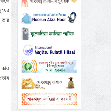
থাকলে
ুষের
ল তার
 তার
্রভাব