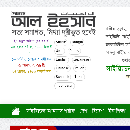
খলীফাতুল্লাহ,
সাইয়্যিদি স
ইয়াওমুল আহাদ (রোববার)
Arabic
Bangla
জাব্বারিউল আউ
২৫ ছফর শরীফ, ১৪৪৮ হিজরী
Urdu
Pharsi
আহলু বাইতি রসূল
সন
১০ ছালিছ, ১৩৯৪ শামসী সন
ছল্ল
English
Japanese
০৯ আগস্ট, ২০২৬ খ্রি:
সাইয়্যিদ
Chinese
Italian
২৫ শ্রাবণ, ১৪৩৩ ফসলী সন
আল
Swedish
Hindi
indonesian
সাইয়্যিদুল আ’ইয়াদ শরীফ
দেশ
বিদেশ
দ্বীন শিক্ষা