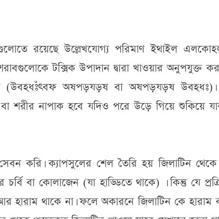
গুলোতে রয়েছে উল্লেখযোগ্য পরিমাণ ইথাইল এলকোহ
শরাবগুলোকে টক্সিক উপাদান দ্বারা খাওয়ার অনুপযুক্ত ক
উবহধঃঁৎবফ অষপড়যড়ষ বা অষপড়যড়ষ উবহধঃ)। কি
বা শরীর নাপাক হবে যদিও পরে উড়ে গিয়ে শুকিয়ে যা
সেবন করি। ক্যাপসুলের শেল তৈরি হয় জিলাটিন থেক
র্বি বা কোলাজেন (যা হাড্ডিতে থাকে) । কিন্তু যে প্রক্
 আর হারাম থাকে না। ফলে অকারনে জিলাটিন কে হারাম 