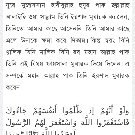
নূরে মুজাসসাম হাবীবুল্লাহ হুযূর পাক ছল্লাল্লাহু
আলাইহি ওয়া সাল্লাম তিনি ইরশাদ মুবারক করলেন,
তিনিতো আমার কাছে আসেননি। তিনি আমার কাছে
এলে উনাকে ক্ষমা করে দিতাম। কিন্তু স্বয়ং যিনি
খ্বালিক যিনি মালিক যিনি রব মহান আল্লাহ পাক
তিনি এই বিষয় ফায়সালা মুবারক দিয়ে দিলেন। এ
সম্পর্কে মহান আল্লাহ পাক তিনি ইরশাদ মুবারক
করেন-
وَلَوْ أَنَّهُمْ إِذ ظَّلَمُوا أَنفُسَهُمْ جَاءُوكَ
فَاسْتَغْفَرُوا اللَّهَ وَاسْتَغْفَرَ لَهُمُ الرَّسُولُ
لَوَجَدُوا اللَّهَ تَوَّابًا رَّحِيمًا