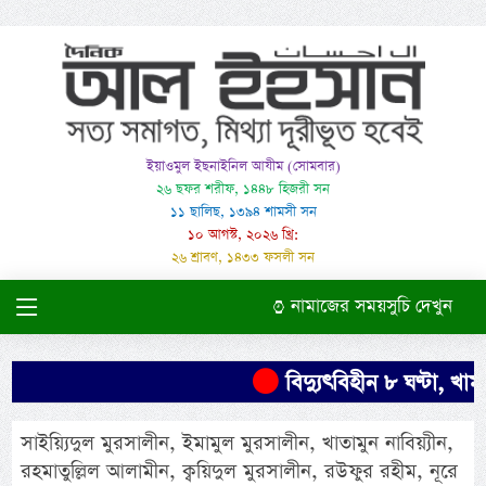
ইয়াওমুল ইছনাইনিল আযীম (সোমবার)
২৬ ছফর শরীফ, ১৪৪৮ হিজরী সন
১১ ছালিছ, ১৩৯৪ শামসী সন
১০ আগস্ট, ২০২৬ খ্রি:
২৬ শ্রাবণ, ১৪৩৩ ফসলী সন
নামাজের সময়সুচি দেখুন
বিদ্যুৎবিহীন ৮ ঘণ্টা, খামা
সাইয়্যিদুল মুরসালীন, ইমামুল মুরসালীন, খাতামুন নাবিয়্যীন,
রহমাতুল্লিল আলামীন, ক্বয়িদুল মুরসালীন, রউফুর রহীম, নূরে