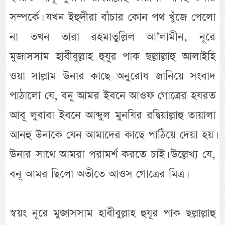
সম্পর্কে। যখন ইহুদীরা বাঁচার কোন পথ খুঁজে পেলো
না তখন তারা রহমাতুল্লিল আ’লামীন, নূরে
মুজাসসাম হাবীবুল্লাহ হুযূর পাক ছল্লাল্লাহু আলাইহি
ওয়া সাল্লাম উনার কাছে অনুরোধ জানিয়ে সংবাদ
পাঠালো যে, বনূ আমর ইবনে আওফ গোত্রের হযরত
আবূ লুবাবা ইবনে আব্দুল মুনযির রদ্বিয়াল্লাহু তায়ালা
আনহু উনাকে যেন আমাদের কাছে পাঠিয়ে দেয়া হয়।
উনার সাথে আমরা পরামর্শ করতে চাই। উল্লেখ্য যে,
বনূ আমর ছিলো অতীতে আওস গোত্রের মিত্র।
স্বয়ং নূরে মুজাসসাম হাবীবুল্লাহ হুযূর পাক ছল্লাল্লাহু