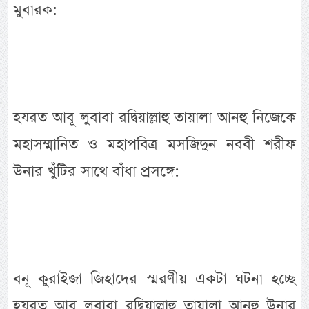
মুবারক:
হযরত আবূ লুবাবা রদ্বিয়াল্লাহু তায়ালা আনহু নিজেকে
মহাসম্মানিত ও মহাপবিত্র মসজিদুন নববী শরীফ
উনার খুঁটির সাথে বাঁধা প্রসঙ্গে:
বনূ কুরাইজা জিহাদের স্মরণীয় একটা ঘটনা হচ্ছে
হযরত আবূ লুবাবা রদ্বিয়াল্লাহু তায়ালা আনহু উনার