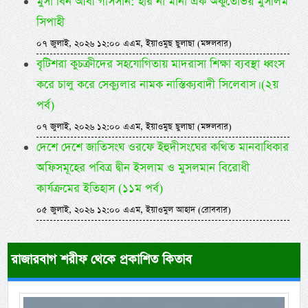
মুসা বিন আবী গাসসান: হার না মানা এক অকুতোভয় মুসলিম
সিপাহী
০৭ জুলাই, ২০২৬ ১২:০০ এএম, ইয়াওমুছ ছুলাছা (মঙ্গলবার)
বৃটিশরা কুচক্রীদের সহযোগিতায় মাদরাসা শিক্ষা ব্যবস্থা ধ্বংস
করে চালু করে সেক্যুলার নামক নাস্তিক্যবাদী সিলেবাস। (২য়
পর্ব)
০৭ জুলাই, ২০২৬ ১২:০০ এএম, ইয়াওমুছ ছুলাছা (মঙ্গলবার)
দেশে দেশে জাতিসংঘ ওরফে ইহুদীসংঘের কথিত মানবাধিকার
অফিসমূহের পবিত্র দ্বীন ইসলাম ও মুসলমান বিরোধী
কার্যক্রমের ইতিহাস (১১ম পর্ব)
০৫ জুলাই, ২০২৬ ১২:০০ এএম, ইয়াওমুল আহাদ (রোববার)
রাজারবাগ শরীফ থেকে প্রকাশিত কিতাব