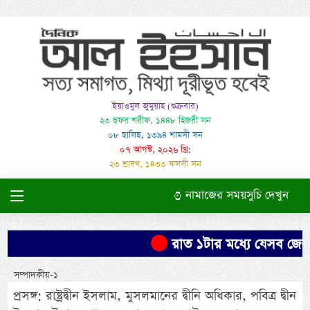
ইয়াওমুল জুমুয়াহ (শুক্রবার)
২৩ ছফর শরীফ, ১৪৪৮ হিজরী সন
০৮ ছালিছ, ১৩৯৪ শামসী সন
০৭ আগস্ট, ২০২৬ খ্রি:
২৩ শ্রাবণ, ১৪৩৩ ফসলী সন
নামাজের সময়সুচি দেখুন
রাত ১টার মধ্যে যেসব জেলায় 
সম্পাদকীয়-১
প্রসঙ্গ: রাষ্ট্রদ্বীন ইসলাম, মুসলমানের দ্বীনি অধিকার, পবিত্র দ্বীন