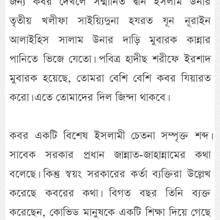
জন্য কবর দেখলে সম্মানিত দ্বীন ইসলাম উনার
তৃতীয় খলীফা সাইয়্যিদুনা হযরত যূন নূরাইন
আলাইহিস সালাম উনার দাড়ি মুবারক কান্নার
পানিতে ভিজে যেতো। পবিত্র হাদীছ শরীফে ইরশাদ
মুবারক হয়েছে, তোমরা বেশি বেশি কবর যিয়ারত
করো। এতে তোমাদের দিল জিন্দা থাকবে।
কবর একটি বিশেষ ইসলামী চেতনা সম্পৃক্ত শব্দ।
সাবেক সরকার প্রধান জান্নাত-জাহান্নামের কথা
বলেছে। কিন্তু স্বয়ং সরকারের কর্তা ব্যক্তিরা উল্লেখ
করেছে কবরের কথা। বিগত বছর তিনি ব্যক্ত
করেছেন, কোভিড মানুষকে একটি শিক্ষা দিয়ে গেছে