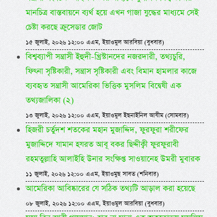
মানচিত্র বাস্তবায়নে ব্যর্থ হয়ে এখন গাজা যুদ্ধের মাধ্যমে সেই
চেষ্টা করছে ক্রুসেডার জোট
১৫ জুলাই, ২০২৬ ১২:০০ এএম, ইয়াওমুল আরবিয়া (বুধবার)
বিশ্বব্যাপী সন্ত্রাসী ইহুদী-খ্রিস্টানদের নজরদারী, তথ্যচুরি,
ফিৎনা সৃষ্টিকারী, সন্ত্রাস সৃষ্টিকারী এবং বিমান হামলার কাজে
ব্যবহৃত সন্ত্রাসী আমেরিকা ভিত্তিক মুসলিম বিদ্বেষী এক
তথ্যজালিকা (২)
১৩ জুলাই, ২০২৬ ১২:০০ এএম, ইয়াওমুল ইছনাইনিল আযীম (সোমবার)
হিজরী চর্তুদশ শতকের মহান মুজাদ্দিদ, ফুরফুরা শরীফের
মুজাদ্দিদে যামান হযরত আবূ বকর ছিদ্দীক্বী ফুরফুরাবী
রহমতুল্লাহি আলাইহি উনার সংক্ষিপ্ত সাওয়ানেহ উমরী মুবারক
১১ জুলাই, ২০২৬ ১২:০০ এএম, ইয়াওমুছ সাবত (শনিবার)
আমেরিকা আবিষ্কারের যে সঠিক তথ্যটি আড়াল করা হয়েছে
০৮ জুলাই, ২০২৬ ১২:০০ এএম, ইয়াওমুল আরবিয়া (বুধবার)