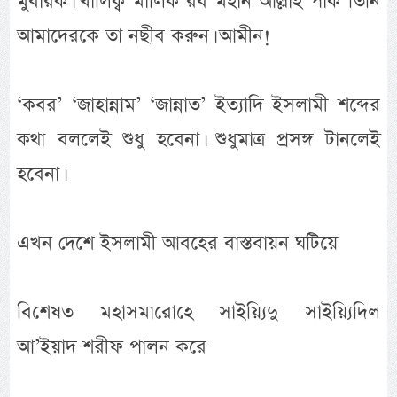
মুবারক। খালিক্ব মালিক রব মহান আল্লাহ পাক তিনি
আমাদেরকে তা নছীব করুন। আমীন!
‘কবর’ ‘জাহান্নাম’ ‘জান্নাত’ ইত্যাদি ইসলামী শব্দের
কথা বললেই শুধু হবেনা। শুধুমাত্র প্রসঙ্গ টানলেই
হবেনা।
এখন দেশে ইসলামী আবহের বাস্তবায়ন ঘটিয়ে
বিশেষত মহাসমারোহে সাইয়্যিদু সাইয়্যিদিল
আ’ইয়াদ শরীফ পালন করে