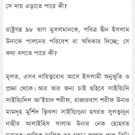
সে দায় এড়াতে পারে কী?
রাষ্ট্রযন্ত্র ৯৮ ভাগ মুসলমানকে, পবিত্র দ্বীন ইসলাম
উনাকে পালনের পরিবেশ বা অধিকার দিচ্ছে; সে
কথা বলতে পারে কী?
মূলত, এসব দায়িত্ববোধ আসে ইসলামী অনুভূতি ও
প্রজ্ঞা থেকে। আর তার জন্য চাই ছহিবে সাইয়্যিদি
সাইয়্যিদিল আ’ইয়াদ শরীফ, রাজারবাগ শরীফ উনার
মামদূহ মুর্র্শিদ ক্বিবলা সাইয়্যিদুনা হযরত সুলত্বানুন
নাছীর আলাইহিস সালাম উনার নেক ছোহবত