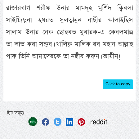
রাজারবাগ শরীফ উনার মামদূহ মুর্র্শিদ ক্বিবলা
সাইয়্যিদুনা হযরত সুলত্বানুন নাছীর আলাইহিস
সালাম উনার নেক ছোহবত মুবারক-এ কেবলমাত্র
তা লাভ করা সম্ভব। খালিক্ব মালিক রব মহান আল্লাহ
পাক তিনি আমাদেরকে তা নছীব করুন। আমীন!
Click to copy
ট্যাগসমূহঃ