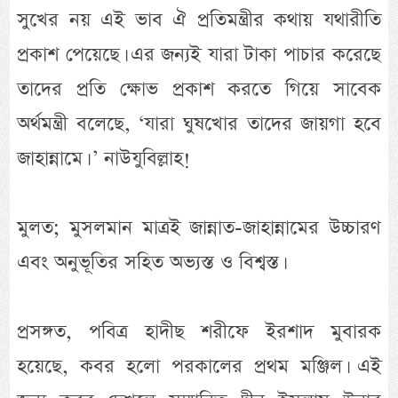
সুখের নয় এই ভাব ঐ প্রতিমন্ত্রীর কথায় যথারীতি
প্রকাশ পেয়েছে। এর জন্যই যারা টাকা পাচার করেছে
তাদের প্রতি ক্ষোভ প্রকাশ করতে গিয়ে সাবেক
অর্থমন্ত্রী বলেছে, ‘যারা ঘুষখোর তাদের জায়গা হবে
জাহান্নামে। ’ নাউযুবিল্লাহ!
মুলত; মুসলমান মাত্রই জান্নাত-জাহান্নামের উচ্চারণ
এবং অনুভূতির সহিত অভ্যস্ত ও বিশ্বস্ত।
প্রসঙ্গত, পবিত্র হাদীছ শরীফে ইরশাদ মুবারক
হয়েছে, কবর হলো পরকালের প্রথম মঞ্জিল। এই