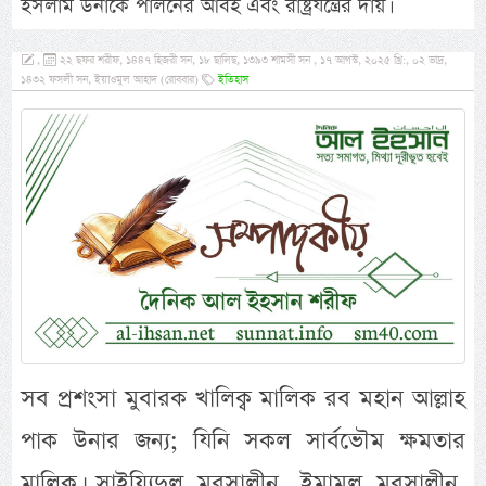
ইসলাম উনাকে পালনের আবহ এবং রাষ্ট্রযন্ত্রের দায়।
,
২২ ছফর শরীফ, ১৪৪৭ হিজরী সন, ১৮ ছালিছ, ১৩৯৩ শামসী সন , ১৭ আগস্ট, ২০২৫ খ্রি:, ০২ ভাদ্র,
১৪৩২ ফসলী সন, ইয়াওমুল আহাদ (রোববার)
ইতিহাস
সব প্রশংসা মুবারক খালিক্ব মালিক রব মহান আল্লাহ
পাক উনার জন্য; যিনি সকল সার্বভৌম ক্ষমতার
মালিক। সাইয়্যিদুল মুরসালীন, ইমামুল মুরসালীন,