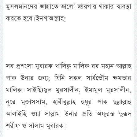
মুসলমানদের জান্নাতে ভালো জায়গায় থাকার ব্যবস্থা
করতে হবে। ইনশাআল্লাহ!
সব প্রশংসা মুবারক খালিক্ব মালিক রব মহান আল্লাহ
পাক উনার জন্য; যিনি সকল সার্বভৌম ক্ষমতার
মালিক। সাইয়্যিদুল মুরসালীন, ইমামুল মুরসালীন,
নূরে মুজাসসাম, হাবীবুল্লাহ হুযূর পাক ছল্লাল্লাহু
আলাইহি ওয়া সাল্লাম উনার প্রতি অফুরন্ত দুরূদ
শরীফ ও সালাম মুবারক।