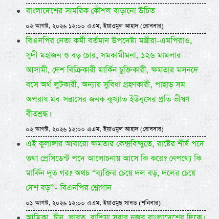
বাংলাদেশের সামরিক কৌশল বাড়ানো উচিত
০২ আগস্ট, ২০২৬ ১২:০০ এএম, ইয়াওমুল আহাদ (রোববার)
বিএনপির নেতা কর্মী বর্তমান উপদেষ্টা মন্ত্রীরা-এমপিরাও,
সুদী মহাজন ও বড় চোর, সমকামীমনা, ১২৬ মামলার
আসামী, দেশ বিক্রিকারী মার্কিন চুক্তিকারী, ক্ষমতার মসনদে
বসে অর্থ লুটকারী, অন্যায় সুবিধা গ্রহণকারী, পাহাড় সম
অপরাধ মব-সন্ত্রাসের জনক কুখ্যাত ইউনুসের প্রতি ভীষণ
বীতশ্রদ্ধ।
০২ আগস্ট, ২০২৬ ১২:০০ এএম, ইয়াওমুল আহাদ (রোববার)
এই কুলাঙ্গার আবারো ক্ষমতার কেন্দ্রবিন্দুতে, রাষ্টের শীর্ষ পদে
তথা প্রেসিডেন্ট পদে আলোচনায় আসে কি করে? নেপথ্যে কি
মার্কিন দূত গর? অথচ “ব্যক্তির চেয়ে দল বড়, দলের চেয়ে
দেশ বড়”- বিএনপির শ্লোগান
০১ আগস্ট, ২০২৬ ১২:০০ এএম, ইয়াওমুছ সাবত (শনিবার)
আম্রিকা, চীন, ভারত, রাশিয়া সবার নজর বাংলাদেশের দিকে।