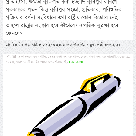
প্রতিহিংসা, ক্ষমতা কুক্ষিগত করা ইত্যাদি কুরিপুর কারণে
সরকারের পতন কিন্তু কুরিপুর সংজ্ঞা, প্রতিকার, পরিশুদ্ধির
প্রক্রিয়ার বর্ণনা সংবিধানে তথা রাষ্ট্রীয় কোন কিতাবে নেই
তাহলে রাষ্ট্রের সংস্কার হবে কীভাবে? নাগরিক সুরক্ষা হবে
কেমনে?
নাগরিক নিরাপত্তা চাইলে সবাইকে ইলমে তাসাউফ উনার মুখাপেক্ষী হতে হবে।
,
২৪ শে রজবুল হারাম শরীফ, ১৪৪৬ হিজরী সন, ২৮ ছামিন, ১৩৯২ শামসী সন , ২৫ জানুয়ারী, ২০২৫ খ্রি:,
১১ মাঘ, ১৪৩১ ফসলী সন, ইয়াওমুছ সাবত (শনিবার)
মন্তব্য কলাম