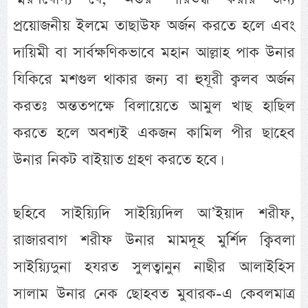
প্রয়োজনীয় ইলমে তাছাউফ অর্জন করতে হলে এবং
দায়িমী বা সার্বক্ষণিকভাবে মহান আল্লাহ পাক উনার
যিকিরে মশগুল থাকার জন্য বা হুযূরী ক্বলব অর্জন
করতঃ অন্ততপক্ষে বিলায়েতে আমুল খাছ হাছিল
করতে হলে অবশ্যই একজন কামিল পীর ছাহেব
উনার নিকট বাইয়াত গ্রহণ করতে হবে।
ছহিবে সাইয়্যিদি সাইয়্যিদিল আ’ইয়াদ শরীফ,
রাজারবাগ শরীফ উনার মামদূহ মুর্র্শিদ ক্বিবলা
সাইয়্যিদুনা হযরত সুলত্বানুন নাছীর আলাইহিস
সালাম উনার নেক ছোহবত মুবারক-এ কেবলমাত্র