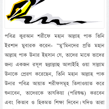
পবিত্র কুরআন শরীফে মহান আল্লাহ পাক তিনি
ইরশাদ মুবারক করেন- “মু’মিনদের প্রতি মহান
আল্লাহ পাক উনার ইহসান যে, তাদের মাঝে তাদের
জন্য একজন রসূল ছল্লাল্লাহু আলাইহি ওয়া সাল্লাম
উনাকে প্রেরণ করেছেন, তিনি মহান আল্লাহ পাক
উনার পবিত্র আয়াত শরীফসমূহ তিলাওয়াত করে
শুনাবেন, তাদেরকে তাযকিয়া (পরিশুদ্ধ) করবেন
এবং কিতাব ও হিকমত শিক্ষা দিবেন। যদিও তারা