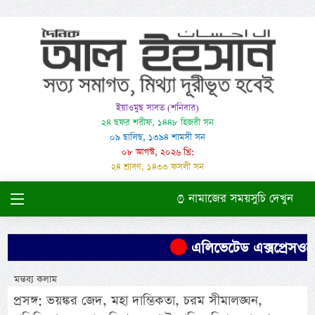
ইয়াওমুছ সাবত (শনিবার)
২৪ ছফর শরীফ, ১৪৪৮ হিজরী সন
০৯ ছালিছ, ১৩৯৪ শামসী সন
০৮ আগস্ট, ২০২৬ খ্রি:
২৪ শ্রাবণ, ১৪৩৩ ফসলী সন
নামাজের সময়সুচি দেখুন
এলিভেটেড এক্সপ্রেসওয়ের
মন্তব্য কলাম
প্রসঙ্গ: ভয়ঙ্কর জেদ, মহা দাম্ভিকতা, চরম সীমালঙ্ঘন,