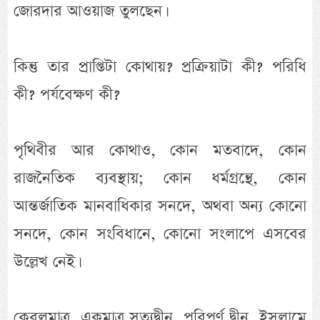
জোরদার আওয়াজ তুলছেন।
কিন্তু তার প্রাপ্তিটা কোথায়? প্রক্রিয়াটা কী? পরিধি
কী? পর্যবেক্ষণ কী?
পৃথিবীর আর কোথাও, কোন মতবাদে, কোন
রাজনৈতিক ব্যবস্থায়; কোন ধর্মগ্রন্থে, কোন
আন্তর্জাতিক মানবাধিকার সনদে, অথবা অন্য কোনো
সনদে, কোন সংবিধানে, কোনো সংলাপে এসবের
উল্লেখ নেই।
কেবলমাত্র, একমাত্র সত্যদ্বীন, পরিপূর্ণ দ্বীন, ইসলামে