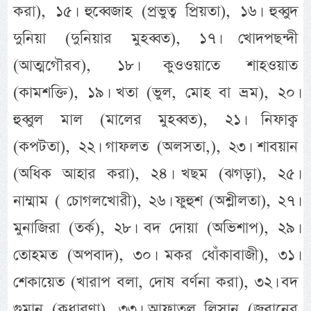
করা), ১৫। হুব্বেজাহ (প্রভুত্ব প্রিয়তা), ১৬। হুব্বুদ
দুনিয়া (দুনিয়ার মুহব্বত), ১৭। খোদপছন্দী
(আত্মগৌরব), ১৮। কুওওয়াতে শাহওয়াত
(কামশক্তি), ১৯। খতা (ভুল, মোহ বা ভ্রম), ২০।
হুব্বুল মাল (মালের মুহব্বত), ২১। নিফাক্ব
(কপটতা), ২২। গাফলত (অলসতা,), ২৩। শাবয়ান
(অধিক আহার করা), ২৪। খছম (ঝগড়া), ২৫।
নাম্মাম ( চোগলখোরী), ২৬। ফুহুশ (অশ্লীলতা), ২৭।
মুনাজিরা (তর্ক), ২৮। বদ দোয়া (অভিশাপ), ২৯।
তোহমত (অপবাদ), ৩০। মকর ধোঁকাবাজী), ৩১।
শেকায়েত (খারাপ বলা, দোষ বর্ণনা করা), ৩২। বদ
গুমান (কুধারণা), ৩৩। আফাতুল লিসান (জবানের