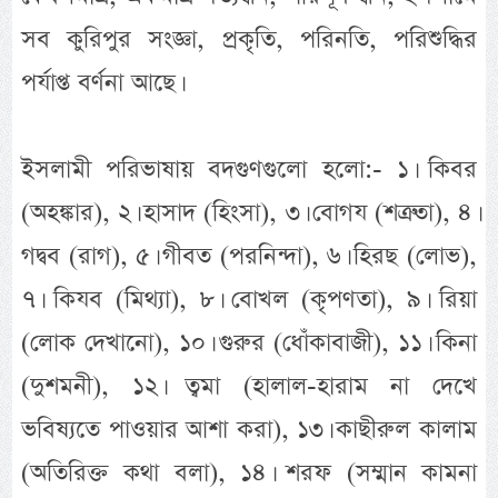
সব কুরিপুর সংজ্ঞা, প্রকৃতি, পরিনতি, পরিশুদ্ধির
পর্যাপ্ত বর্ণনা আছে।
ইসলামী পরিভাষায় বদগুণগুলো হলো:- ১। কিবর
(অহঙ্কার), ২। হাসাদ (হিংসা), ৩। বোগয (শত্রুতা), ৪।
গদ্বব (রাগ), ৫। গীবত (পরনিন্দা), ৬। হিরছ (লোভ),
৭। কিযব (মিথ্যা), ৮। বোখল (কৃপণতা), ৯। রিয়া
(লোক দেখানো), ১০। গুরুর (ধোঁকাবাজী), ১১। কিনা
(দুশমনী), ১২। ত্বমা (হালাল-হারাম না দেখে
ভবিষ্যতে পাওয়ার আশা করা), ১৩। কাছীরুল কালাম
(অতিরিক্ত কথা বলা), ১৪। শরফ (সম্মান কামনা