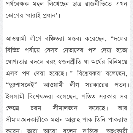
পর্যবেক্ষক মহল লিখেছেন ছাত্র রাজনীতিতে এখন
ভোগের ‘ধারাই প্রধান’।
আওয়ামী লীগে বঞ্চিতরা মন্তব্য করেছেন, “দলের
বিভিন্ন পর্যায়ে যেসব নেতাদের পদ দেয়া হতো
যোগ্যতার বদলে বরং স্বজনপ্রীতি যা অর্থের বিনিময়ে
এসব পদ দেয়া হয়েছে। ” বিশ্লেষকরা বলেছেন,
“দুঃশাসনেই” আওয়ামী লীগ সরকারের পতন।
ইসলামী বিশেষজ্ঞরা বলেছেন, পতিত সরকার সব
ক্ষেত্রে চরম সীমালঙ্ঘন করেছে। আর
সীমালঙ্ঘনকারীকে মহান আল্লাহ পাক তিনি পাকরাও
করেন। তারা আরো বলেন দাম্ভিক, অহংকারী