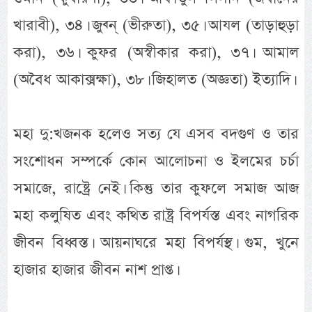
খারাবী), ৩৪। জুব্ন্ (ভীরুতা), ৩৫। আযল (তাড়াহুড়া
করা), ৩৬। কুফর (অস্বীকার করা), ৩৭। আমাল
(অবৈধ আকাক্সক্ষা), ৩৮। জিহালত (অজ্ঞতা) ইত্যাদি।
মহা দু:খজনক হলেও সত্য যে এসব বদগুণ ও তার
সংশোধন সম্পর্কে কোন আলোচনা ও ইলমের চর্চা
সমাজে, রাষ্ট্রে নেই। কিন্তু তার কুফলে সমাজ আজ
মহা কলুষিত এবং কথিত রাষ্ট্র বিপর্যস্ত এবং নাগরিক
জীবন বিধ্বস্ত। আয়নাঘরে মহা বিপর্যস্থ। গুম, খুনে
হাজার হাজার জীবন নাশ প্রাপ্ত।