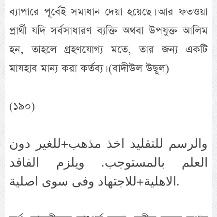
ব্যাপারে পূর্বেই সমাধান দেয়া হয়েছে। আর ফতওয়া
প্রার্থী যদি সর্বসাধারণ ব্যক্তি অথবা উপযুক্ত আলিম
হন, তাহলে গ্রহণযোগ্য মতে, তার জন্য একটি
মাযহাব মান্য করা কর্তব্য। (বাদীউল উছূল)
(১৯০)
والرسم للتقليد اخذ مذهب+للغير دون
العلم بالمستوجب. ويلزم الفاقد
الاهلية+للاجتهاد وفى سوى اصلية.