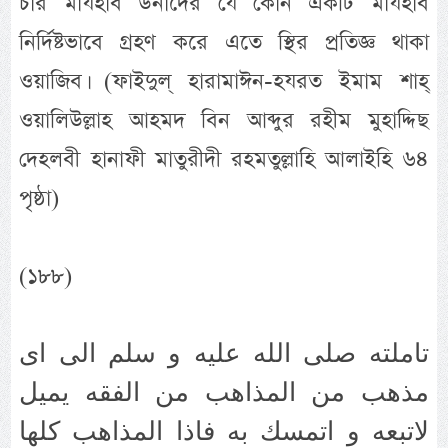
চার মাযহাব উনাদের যে কোন একটি মাযহাব
নির্দিষ্টভাবে গ্রহণ করে এতে স্থির প্রতিজ্ঞ থাকা
ওয়াজিব। (ফাইদুল্ হারামাঈন-হযরত ইমাম শাহ্
ওয়ালিউল্লাহ আহমদ বিন আব্দুর রহীম মুহাদ্দিছ
দেহলবী হানাফী মাতুরীদী রহমতুল্লাহি আলাইহি ৬৪
পৃষ্ঠা)
(১৮৮)
تاملته صلى الله عليه و سلم الى اى
مذهب من المذاهب من الفقه يميل
لاتبعه و اتمسك به فاذا المذاهب كلها