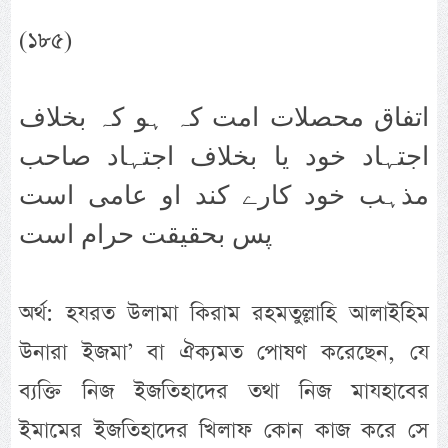
(১৮৫)
اتفاق محصلات امت کہ ہو کہ بخلاف
اجتہاد خود یا بخلاف اجتہاد صاحب
مذہب خود کارے کند او عامی است
پس بحقیقت حرام است
অর্থ: হযরত উলামা কিরাম রহমতুল্লাহি আলাইহিম
উনারা ইজমা’ বা ঐক্যমত পোষণ করেছেন, যে
ব্যক্তি নিজ ইজতিহাদের তথা নিজ মাযহাবের
ইমামের ইজতিহাদের খিলাফ কোন কাজ করে সে