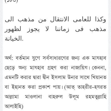
(১৮৩)
وكذا للعامى الانتقال من مذهب الى
مذهب فى زماننا لا يجوز لظهور
الخيانة.
অর্থ: বর্তমান যুগে সর্বসাধারণের জন্য এক মাযহাব
ছেড়ে অন্য মাযহাব গ্রহণ করা নাজায়িয। কেননা,
এমনটি করার দ্বারা দ্বীন ইসলাম উনার সাথে খিয়ানত
বা ইহানত করা প্রকাশ পায়। (আত্ তাহরীর-হযরত
আল্লামা মাওলানা বাহরুল উলূম রহমতুল্লাহি
আলাইহি)