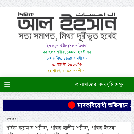
ইয়াওমুল খমীছ (বৃহস্পতিবার)
২২ ছফর শরীফ, ১৪৪৮ হিজরী সন
০৭ ছালিছ, ১৩৯৪ শামসী সন
০৬ আগস্ট, ২০২৬ খ্রি:
২২ শ্রাবণ, ১৪৩৩ ফসলী সন
নামাজের সময়সুচি দেখুন
মাদকবিরোধী অভিযানে এক ব্য
ফতওয়া
পবিত্র কুরআন শরীফ, পবিত্র হাদীছ শরীফ, পবিত্র ইজমা