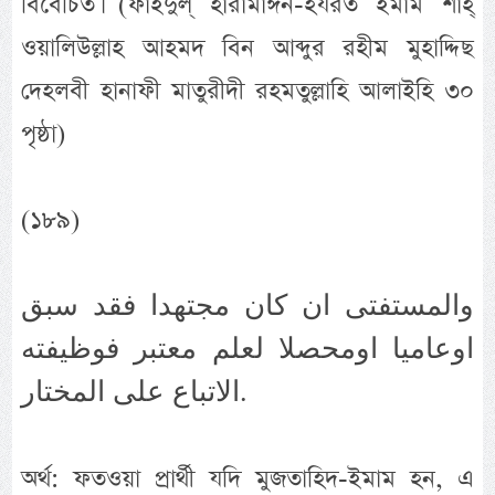
বিবেচিত। (ফাইদুল্ হারামাঈন-হযরত ইমাম শাহ্
ওয়ালিউল্লাহ আহমদ বিন আব্দুর রহীম মুহাদ্দিছ
দেহলবী হানাফী মাতুরীদী রহমতুল্লাহি আলাইহি ৩০
পৃষ্ঠা)
(১৮৯)
والمستفتى ان كان مجتهدا فقد سبق
اوعاميا اومحصلا لعلم معتبر فوظيفته
الاتباع على المختار.
অর্থ: ফতওয়া প্রার্থী যদি মুজতাহিদ-ইমাম হন, এ