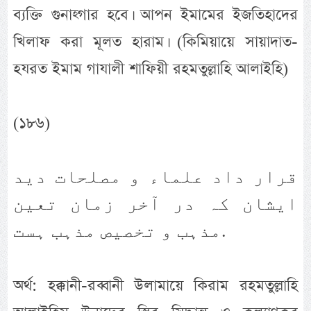
ব্যক্তি গুনাহ্গার হবে। আপন ইমামের ইজতিহাদের
খিলাফ করা মূলত হারাম। (কিমিয়ায়ে সায়াদাত-
হযরত ইমাম গাযালী শাফিয়ী রহমতুল্লাহি আলাইহি)
(১৮৬)
قرار داد علماء و مصلحات دید
ایشان کہ در آخر زمان تعین
مذہب و تخصیص مذہب ہست.
অর্থ: হক্কানী-রব্বানী উলামায়ে কিরাম রহমতুল্লাহি