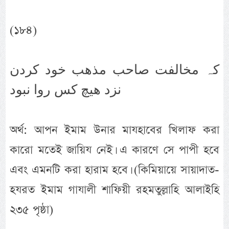
(১৮৪)
کہ مخالفت صاحب مذھب خود کردن
نزد ھیچ کس روا نبود
অর্থ: আপন ইমাম উনার মাযহাবের খিলাফ করা
কারো মতেই জায়িয নেই। এ কারণে সে পাপী হবে
এবং এমনটি করা হারাম হবে। (কিমিয়ায়ে সায়াদাত-
হযরত ইমাম গাযালী শাফিয়ী রহমতুল্লাহি আলাইহি
২৩৫ পৃষ্ঠা)