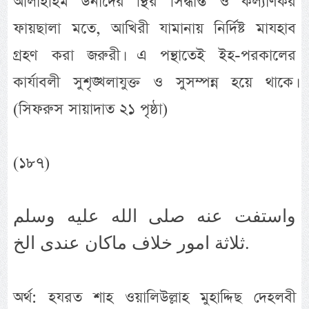
আলাইহিম উনাদের স্থির সিদ্ধান্ত ও কল্যাণকর
ফায়ছালা মতে, আখিরী যামানায় নির্দিষ্ট মাযহাব
গ্রহণ করা জরুরী। এ পন্থাতেই ইহ-পরকালের
কার্যাবলী সুশৃঙ্খলাযুক্ত ও সুসম্পন্ন হয়ে থাকে।
(সিফরুস সায়াদাত ২১ পৃষ্ঠা)
(১৮৭)
واستفت عنه صلى الله عليه وسلم
ثلاثة امور خلاف ماكان عندى الخ.
অর্থ: হযরত শাহ ওয়ালিউল্লাহ মুহাদ্দিছ দেহলবী