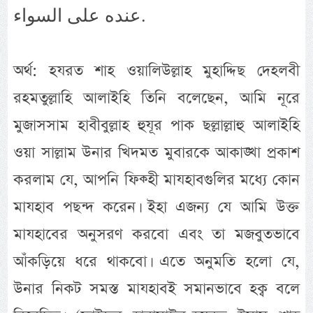
عنده على السواء.
অর্থ: হযরত শাহ ওয়ালিউল্লাহ মুহাদ্দিছ দেহলবী
রহমতুল্লাহি আলাইহি তিনি বলেছেন, আমি নূরে
মুজাসসাম হাবীবুল্লাহ হুযূর পাক ছল্লাল্লাহু আলাইহি
ওয়া সাল্লাম উনার খিদমত মুবারকে আকাঙ্খা প্রকাশ
করলাম যে, আপনি ফিক্হী মাযহাবগুলির মধ্যে কোন
মাযহাব পছন্দ করেন। ইহা এজন্য যে আমি উক্ত
মাযহাবের অনুসরণ করবো এবং তা মজবুতভাবে
আঁকড়িয়ে ধরে থাকবো। এতে অনুমতি হলো যে,
উনার নিকট সমস্ত মাযহাবই সমানভাবে হক্ব বলে