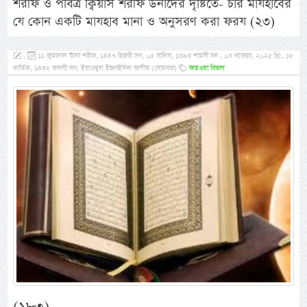
শরীফ ও পবিত্র ক্বিয়াস শরীফ উনাদের দৃষ্টিতে- চার মাযহাবের
যে কোন একটি মাযহাব মানা ও অনুসরণ করা ফরয (২৩)
,
১১ জুমাদাল ঊলা শরীফ, ১৪৪৭ হিজরী সন, ০৫ সাদিস, ১৩৯৩ শামসী সন , ০৩ নভেম্বর, ২০২৫ খ্রি:, ১৮
কার্তিক, ১৪৩২ ফসলী সন, ইয়াওমুল ইছনাইনিল আযীম (সোমবার)
ফতওয়া বিভাগ