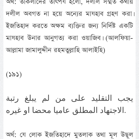
অর্থ: তাকলীদের তাৎপর্য হলো, দলীল সম্মত কথায়
দলীল অবগত না হয়ে অন্যের মাযহাব গ্রহণ করা।
ইজতিহাদ করতে অক্ষম ব্যক্তির জন্য নির্দিষ্ট একটি
মাযহাব উনার আনুগত্য করা ওয়াজিব। (আলফিয়া-
আল্লামা জামালুদ্দীন রহমতুল্লাহি আলাইহি)
(১৯১)
يجب التقليد على من لم يبلغ رتبة
الاجتهاد المطلق عاميا محضا او غيره.
অর্থ: যে লোক ইজতিহাদে মুতলাক তথা মূল উছূল