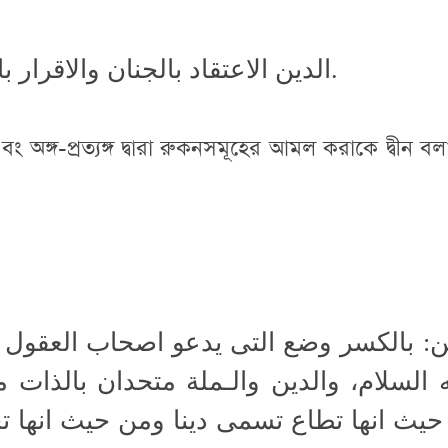
الدين الاعتقاد بالجنان والاقرار باللسان وعمل الجوارح بالاركان.
এবং অঙ্গ-প্রত্যঙ্গ দ্বারা রুকনসমূহের আমল করাকে দ্বীন বল
ن: بالكسر وضع التى يدعو اصحاب العقول ا
 السلام، والدين والـملة متحدان بالذات م
يث انها تطاع تسمى دينا ومن حيث انها 