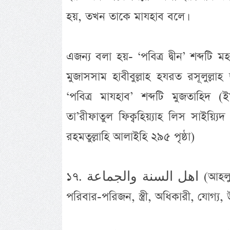
হয়, তখন তাকে মাযহাব বলে।
এজন্য বলা হয়- ‘পবিত্র দ্বীন’ শব্দটি মহ
মুজাসসাম হাবীবুল্লাহ হযরত রসূলুল্লাহ 
‘পবিত্র মাযহাব’ শব্দটি মুজতাহিদ 
তা’রীফাতুল ফিক্বহিয়্যাহ লিস সাইয়্যি
রহমতুল্লাহি আলাইহি ২৯৫ পৃষ্ঠা)
১৭. اهل السنة والجماعة (আহলুস সুন্নত ওয়াল জামায়াত): اهل অর্থ: দল, ফিরক্বা, মিল্লাত,
পরিবার-পরিজন, স্ত্রী, অধিকারী, যোগ্য,