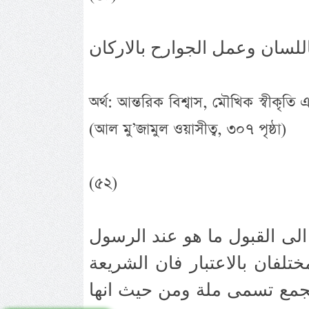
অর্থ: আন্তরিক বিশ্বাস, মৌখিক স্বীকৃতি 
(আল মু’জামুল ওয়াসীত্ব, ৩০৭ পৃষ্ঠা)
(৫২)
لى القبول ما هو عند الرسول
ختلفان بالاعتبار فان الشريعة
تجمع تسمى ملة ومن حيث انها