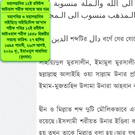
لى الله والـملة منسوبة الى
মহাসম্মানিত ১২ই রবিউল
আউয়াল শরীফ আসতে আর মাত্র
মহাপবিত্র ও মহাসম্মানিত
সাইয়্যিদু সাইয়্যিদিল আ’দাদ
শরীফ পবিত্র ১২ই রবীউল
আউওয়াল শরীফ ১৪৪৮ হিজরীর
অর্থ: الدين শব্দটির دال 
সম্ভাব্য তারিখ- ২৭ ছালিছ
১৩৯৪ শামসী, ২৬শে আগস্ট,
২০২৬ খৃ:, ইয়াওমুল আরবিয়া
(বুধবার)
সাইয়্যিদুল মুরসালীন, ইমামুল মুরসালীন
ছল্লাল্লাহু আলাইহি ওয়া সাল্লাম উনার প
ইমাম-মুজতাহিদ উলামা উনারা আহবান করে 
দ্বীন ও মিল্লাত শব্দ দুটি মৌলিকভাবে একই 
রয়েছে। ইসলামী শরীয়ত উনার ইত্তিবা ক
হয় তখন তাকে মিল্লাত বলা হয়। আর যখন 