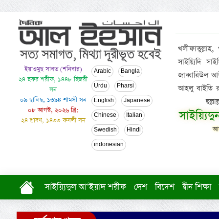
খলীফাতুল্লাহ,
সাইয়্যিদি স
ইয়াওমুছ সাবত (শনিবার)
Arabic
Bangla
জাব্বারিউল আউ
২৪ ছফর শরীফ, ১৪৪৮ হিজরী
Urdu
Pharsi
আহলু বাইতি রসূল
সন
০৯ ছালিছ, ১৩৯৪ শামসী সন
ছল্ল
English
Japanese
০৮ আগস্ট, ২০২৬ খ্রি:
সাইয়্যিদ
Chinese
Italian
২৪ শ্রাবণ, ১৪৩৩ ফসলী সন
আল
Swedish
Hindi
indonesian
সাইয়্যিদুল আ’ইয়াদ শরীফ
দেশ
বিদেশ
দ্বীন শিক্ষা