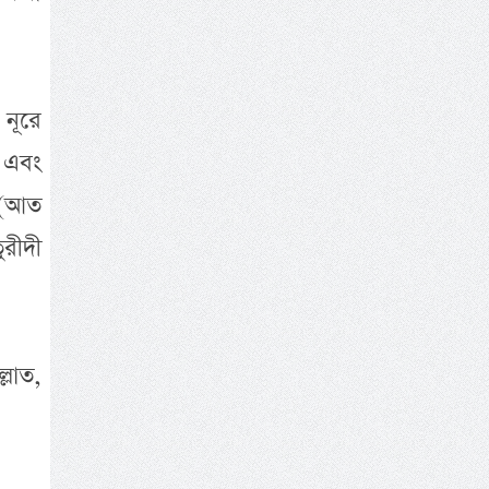
 নূরে
ত এবং
 (আত
ুরীদী