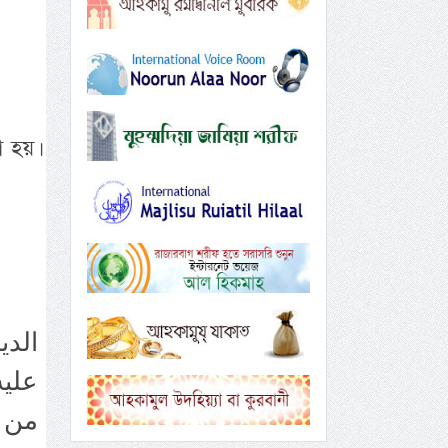
া হয়।
الدي
عليه
من ح