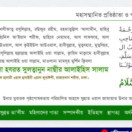
মহাসম্মানিত প্রতিষ্ঠাতা ও
 খলীফাতু রসূলিল্লাহ, রঊফুর রহীম, রহমাতুল্লিল ‘আলামীন, ছাহিবু
حْـمَةٌ
াইয়্যিদিল আ’ইয়াদ শরীফ, ছাহিবে নেয়ামত, আস সাফফাহ, আল
صَاحِبِ
ওয়াল, আল ক্বউইউল আউওয়াল, হাবীবুল্লাহ, মুত্বহ্হার, মুত্বহ্হির,
ِيْبُ ال
িল্লাহ ছল্লাল্লাহু আলাইহি ওয়া সাল্লাম, ক্বায়িম মাক্বামে হাবীবুল্লাহ
سَلَّمَ
াল্লাহু আলাইহি ওয়া সাল্লাম, মাওলানা মামদূহ মুর্শিদ ক্বিবলা
لـٰـنَا
ুনা হযরত সুলত্বানুন নাছীর আলাইহিস সালাম
 হাসানী ওয়াল হুসাইনী ওয়াল কুরাঈশী, রাজারবাগ শরীফ, ঢাকা।
لَامُ
উনার মুবারক পৃষ্ঠপোষকতায় পরিচালিত আহলে সুন্নাত ওয়াল জামায়াত উনার আক্বীদ
সুন্নত তা’লীম
মহিলাদের পাতা
সম্পাদকীয়
ইতিহাস
স্থাপত্য
অর্থ