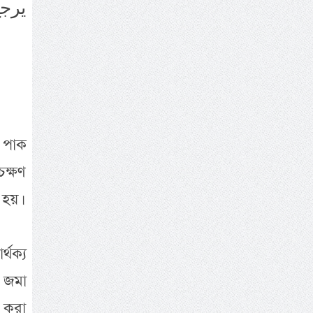
يرجع
র পাক
চক্ষণ
 হয়।
্থক্য
ে জমা
ন করা