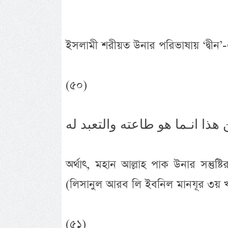
ইসলামী শরীয়ত উনার পরিভাষায় ‘দ্বীন’
(৫০)
অর্থাৎ, মহান আল্লাহ পাক উনার সন্তুষ্
(লিসানুল আরব লি ইবনিল মানযূর ৩য় খ-
(৫১)