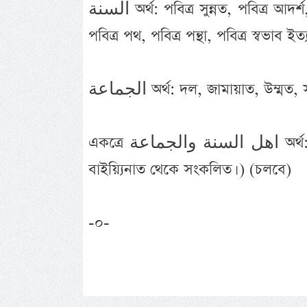
السنة অর্থ: পবিত্র সুন্নত, পবিত্র আদর্শ, পবিত্র হাদীছ শরীফ, পবিত্র রীতি, পবিত্র নীতি, পবিত্র নিয়ম,
পবিত্র পথ, পবিত্র পন্থা, পবিত্র স্বভাব ইত্য
الجماعة অর্থ: দল, জামায়াত, উম্মত
একত্রে اهل السنة والجماعة অর্থ: পবিত্র সুন্নত উনার পূর্ণ অনুসারী বড় হক্ব দল। (মাসিক আল
বাইয়্যিনাত থেকে সংকলিত। ) (চলবে)
-০-