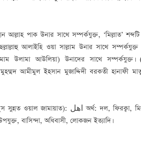
ান আল্লাহ পাক উনার সাথে সম্পর্কযুক্ত, ‘মিল্লাত’ শব্দটি
ছল্লাল্লাহু আলাইহি ওয়া সাল্লাম উনার সাথে সম্পর্কযুক্
(ইমাম উলামা আউলিয়া) উনাদের সাথে সম্পর্কযুক্ত।
দ মুহম্মদ আমীমুল ইহসান মুজাদ্দিদী বরকতী হানাফী মাত
 উপযুক্ত, বাসিন্দা, অধিবাসী, লোকজন ইত্যাদি।