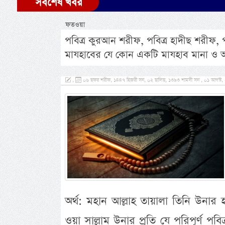
সর্বশেষ খবর
ফতওয়া
পবিত্র কুরআন শরীফ, পবিত্র হাদীছ শরীফ, প
মাযহাবের যে কোন একটি মাযহাব মানা ও 
,
০৬ ছফর শরীফ, ১৪৪৭ হিজরী সন, ০২ ছালিছ, ১৩৯৩ শামসী সন , ০১ আগস্ট, ২০২
অর্থ: মহান আল্লাহ তায়ালা তিনি উনার হাব
ওয়া সাল্লাম উনার প্রতি যে পরিপূর্ণ পবি