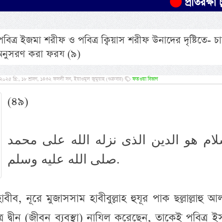
প্রতিরক্ষা চুক্তিতে স
বিত্র ইজমা শরীফ ও পবিত্র ক্বিয়াস শরীফ উনাদের দৃষ্টিতে- চ
অনুসরণ করা ফরয (৯)
৫ খ্রি:, ১৮ শ্রাবণ, ১৪৩২ ফসলী সন, ইয়াওমুল জুমুয়াহ (শুক্রবার)
ফতওয়া বিভাগ
(৪৯)
لام هو الدين الذى نزله الله على محمد
صلى الله عليه وسلم.
ীব, নূরে মুজাসসাম হাবীবুল্লাহ হুযূর পাক ছল্লাল্লাহু আ
ত্র দ্বীন (জীবন ব্যবস্থা) নাযিল করেছেন, তাকেই পবিত্র 