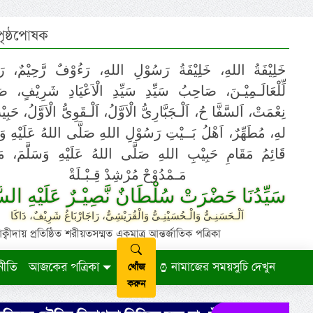
 পৃষ্ঠপোষক
خَلِيْفَةُ اللهِ، خَلِيْفَةُ رَسُوْلِ اللهِ، رَءُوْفٌ رَّحِيْمٌ، رَ
لِّلْعَالَـمِيْـنَ، صَاحِبُ سَيِّدِ سَيِّدِ الْاَعْيَادِ شَرِيْفٍ، 
نِعْمَتْ، اَلسَّفَّا حُ، اَلْـجَبَّارِىُّ الْاَوَّلُ، اَلْـقَوِىُّ الْاَوَّلُ، حَب
لهِ، مُطَهِّرٌ، اَهْلُ بَــيْتِ رَسُوْلِ اللهِ صَلَّى اللهُ عَلَيْهِ وَ،
قَائِمُ مَقَامِ حَبِيْبِ اللهِ صَلَّى اللهُ عَلَيْهِ وَسَلَّمَ، مَوْ
مَـمْدُوْحْ مُرْشِدْ قِـبْـلَةْ
سَيِّدُنَا حَضْرَتْ سُلْطَانٌ نَّصِيْـرٌ عَلَيْهِ السَّ
اَلْـحَسَنِـىُّ وَالْـحُسَيْنِـىُّ وَالْقُرَيْشِىُّ، رَاجَارْبَاغُ شَرِيْفٌ، دَاكَا
ায় প্রতিষ্ঠিত শরীয়তসম্মত একমাত্র আন্তর্জাতিক পত্রিকা
নীতি
আজকের পত্রিকা
নামাজের সময়সুচি দেখুন
খোঁজ
করুন