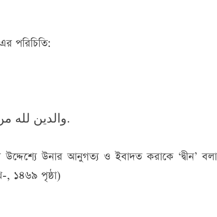
-এর পরিচিতি:
والدين لله من هذا انـما هو طاعته والتعبد له.
টির উদ্দেশ্যে উনার আনুগত্য ও ইবাদত করাকে ‘দ্বীন’ বল
, ১৪৬৯ পৃষ্ঠা)