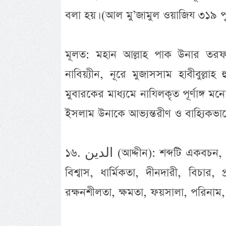
বলা হয়। (আল মু’জামুল ওয়াজিয ৩১৯ পৃষ
মূলত: মহান আল্লাহ পাক উনার তরফ থ
নাবিয়্যীন, নূরে মুজাসসাম হাবীবুল্লাহ
মুবারকের মাধ্যমে নাযিলকৃত পূর্ণাঙ্গ ম
ইসলাম উনাকে আভ্যন্তরীণ ও বাহ্যিকভা
১৬. الدين (আদ্দীন): শব্দটি একবচন, এর বহুবচন اديان এর শাব্দিক অর্থ দ্বীন, আক্বীদাহ, ইসলাম,
বিশ্বাস, ধার্মিকতা, দীনদারী, বিচার, 
রক্ষনশীলতা, ক্ষমতা, ফয়সালা, পরিনাম, 