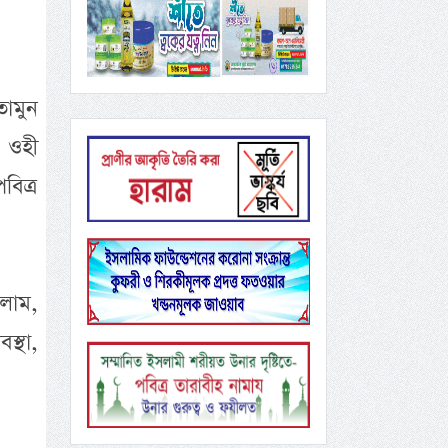
ামুন
ট ওহী
বিত্র
স্থা,