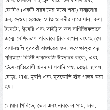
বেশি, যেখানে পাহাড়ের ধারে চিনাবাদাম এবং
ফোনিও (একটি সরঘামের মতো শস্য) জন্মানোর
জন্য দেওয়া হয়েছে। স্রোত ও নদীর ধারে ধান, কলা,
টমেটো, স্ট্রবেরি এবং সাইট্রাস ফল বাণিজ্যিকভাবে
জন্মে। বেশিরভাগ পরিবারে ট্রাক বাগান রয়েছে (যে
বাগানগুলি দূরবর্তী বাজারের জন্য অপেক্ষাকৃত বড়
পরিমাণে নির্দিষ্ট শাকসবজি উৎপাদন করে), এবং
টেসে-প্রতিরোধী এনদামা গবাদি পশু, ভেড়া, ছাগল,
ঘোড়া, গাধা, মুরগি এবং মুসকোভি হাঁস পালন করা
হয়।
লোয়ার গিনিতে, তেল এবং নারকেল পাম, চাল,