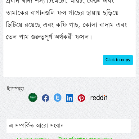
প্রধান খাদ্য শস্য। টমেটো, মরিচ, বেগুন এবং
তামাকের বাগানগুলি ফল গাছের ছায়ায় ছড়িয়ে
ছিটিয়ে রয়েছে এবং কফি গাছ, কোলা বাদাম এবং
তেল পাম গুরুত্বপূর্ণ অর্থকরী ফসল।
Click to copy
ট্যাগসমূহঃ
এ সম্পর্কিত আরো সংবাদ