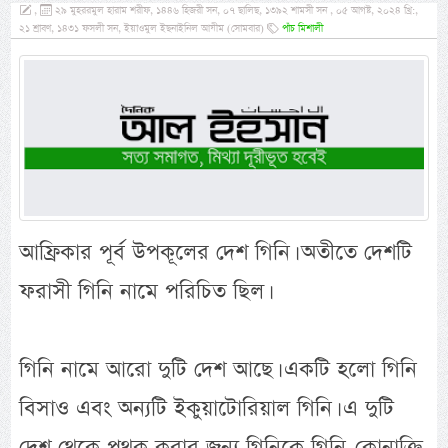
,
২৯ মুহররমুল হারাম শরীফ, ১৪৪৬ হিজরী সন, ০৭ ছালিছ, ১৩৯২ শামসী সন , ০৫ আগষ্ট, ২০২৪ খ্রি:,
২১ শ্রাবণ, ১৪৩১ ফসলী সন, ইয়াওমুল ইছনাইনিল আযীম (সোমবার)
পাঁচ মিশালী
আফ্রিকার পূর্ব উপকূলের দেশ গিনি। অতীতে দেশটি
ফরাসী গিনি নামে পরিচিত ছিল।
গিনি নামে আরো দুটি দেশ আছে। একটি হলো গিনি
বিসাও এবং অন্যটি ইকুয়াটোরিয়াল গিনি। এ দুটি
দেশ থেকে পৃথক করার জন্য গিনিকে গিনি-কোনাক্রি