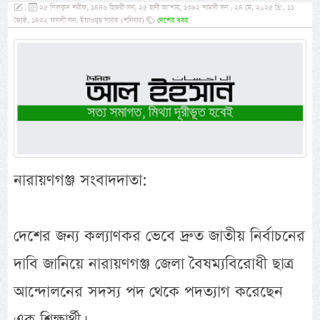
,
২৫ যিলক্বদ শরীফ, ১৪৪৬ হিজরী সন, ২৫ ছানী আ’শার, ১৩৯২ শামসী সন , ২৪ মে, ২০২৫ খ্রি:, ১১
জ্যৈষ্ঠ, ১৪৩২ ফসলী সন, ইয়াওমুছ সাবত (শনিবার)
দেশের খবর
নারায়ণগঞ্জ সংবাদদাতা:
দেশের জন্য কল্যাণকর ভেবে দ্রুত জাতীয় নির্বাচনের
দাবি জানিয়ে নারায়ণগঞ্জ জেলা বৈষম্যবিরোধী ছাত্র
আন্দোলনের সদস্য পদ থেকে পদত্যাগ করেছেন
এক শিক্ষার্থী।