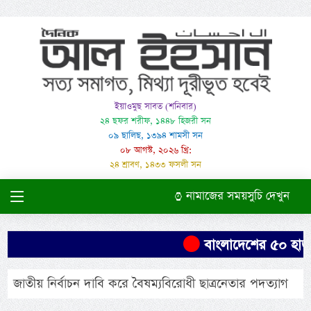
ইয়াওমুছ সাবত (শনিবার)
২৪ ছফর শরীফ, ১৪৪৮ হিজরী সন
০৯ ছালিছ, ১৩৯৪ শামসী সন
০৮ আগস্ট, ২০২৬ খ্রি:
২৪ শ্রাবণ, ১৪৩৩ ফসলী সন
নামাজের সময়সুচি দেখুন
বাংলাদেশের ৫০ হাজা
জাতীয় নির্বাচন দাবি করে বৈষম্যবিরোধী ছাত্রনেতার পদত্যাগ