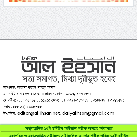
সম্পাদক: আল্লামা মুহম্মদ মাহবুব আলম
৫, আউটার সারকুলার রোড, রাজারবাগ, ঢাকা -১২১৭, বাংলাদেশ।
মোবাইল: (৮৮) ০১৭১৬ ৮৮১৫৫১; ফোন: (৮৮ ০২) ৮৩১৭০১৯, ৮৩১৪৮৪৮, ৮৩১৬৯৫৮;
ফ্যাক্স: (৮৮ ০২) ৯৩৩৮৭৮৮
editor@al-ihsan.net
dailyalihsan@gmail.com
ই-মেইল:
,
মহাসম্মানিত ১২ই রবিউল আউয়াল শরীফ আসতে আর মাত্র
মহাপবিত্র ও মহাসম্মানিত সাইয়্যিদু সাইয়্যিদিল আ’দাদ শরীফ পবিত্র ১২ই রবীউল