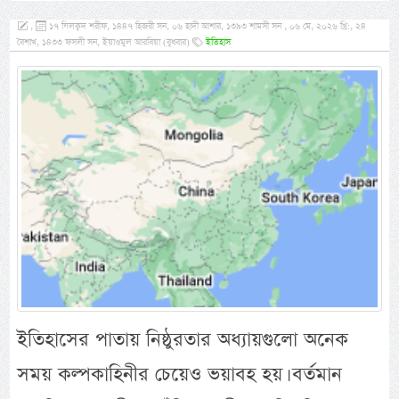
,
১৭ যিলক্বদ শরীফ, ১৪৪৭ হিজরী সন, ০৬ হাদী আশার, ১৩৯৩ শামসী সন , ০৬ মে, ২০২৬ খ্রি:, ২৪
বৈশাখ, ১৪৩৩ ফসলী সন, ইয়াওমুল আরবিয়া (বুধবার)
ইতিহাস
ইতিহাসের পাতায় নিষ্ঠুরতার অধ্যায়গুলো অনেক
সময় কল্পকাহিনীর চেয়েও ভয়াবহ হয়। বর্তমান