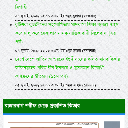
সিপাহী
০৭ জুলাই, ২০২৬ ১২:০০ এএম, ইয়াওমুছ ছুলাছা (মঙ্গলবার)
বৃটিশরা কুচক্রীদের সহযোগিতায় মাদরাসা শিক্ষা ব্যবস্থা ধ্বংস
করে চালু করে সেক্যুলার নামক নাস্তিক্যবাদী সিলেবাস। (২য়
পর্ব)
০৭ জুলাই, ২০২৬ ১২:০০ এএম, ইয়াওমুছ ছুলাছা (মঙ্গলবার)
দেশে দেশে জাতিসংঘ ওরফে ইহুদীসংঘের কথিত মানবাধিকার
অফিসমূহের পবিত্র দ্বীন ইসলাম ও মুসলমান বিরোধী
কার্যক্রমের ইতিহাস (১১ম পর্ব)
০৫ জুলাই, ২০২৬ ১২:০০ এএম, ইয়াওমুল আহাদ (রোববার)
রাজারবাগ শরীফ থেকে প্রকাশিত কিতাব