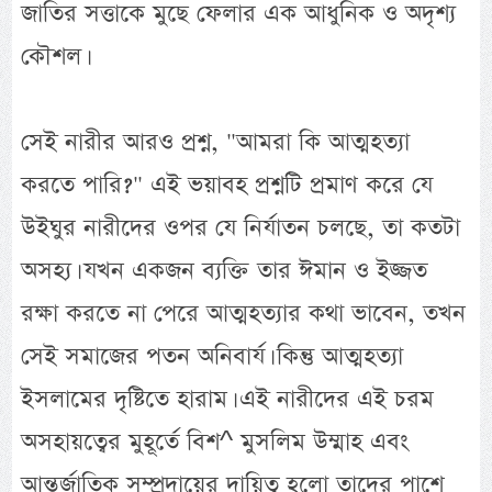
জাতির সত্তাকে মুছে ফেলার এক আধুনিক ও অদৃশ্য
কৌশল।
সেই নারীর আরও প্রশ্ন, "আমরা কি আত্মহত্যা
করতে পারি?" এই ভয়াবহ প্রশ্নটি প্রমাণ করে যে
উইঘুর নারীদের ওপর যে নির্যাতন চলছে, তা কতটা
অসহ্য। যখন একজন ব্যক্তি তার ঈমান ও ইজ্জত
রক্ষা করতে না পেরে আত্মহত্যার কথা ভাবেন, তখন
সেই সমাজের পতন অনিবার্য। কিন্তু আত্মহত্যা
ইসলামের দৃষ্টিতে হারাম। এই নারীদের এই চরম
অসহায়ত্বের মুহূর্তে বিশ^ মুসলিম উম্মাহ এবং
আন্তর্জাতিক সম্প্রদায়ের দায়িত্ব হলো তাদের পাশে