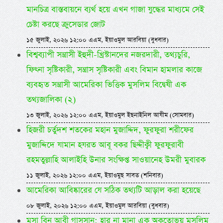
মানচিত্র বাস্তবায়নে ব্যর্থ হয়ে এখন গাজা যুদ্ধের মাধ্যমে সেই
চেষ্টা করছে ক্রুসেডার জোট
১৫ জুলাই, ২০২৬ ১২:০০ এএম, ইয়াওমুল আরবিয়া (বুধবার)
বিশ্বব্যাপী সন্ত্রাসী ইহুদী-খ্রিস্টানদের নজরদারী, তথ্যচুরি,
ফিৎনা সৃষ্টিকারী, সন্ত্রাস সৃষ্টিকারী এবং বিমান হামলার কাজে
ব্যবহৃত সন্ত্রাসী আমেরিকা ভিত্তিক মুসলিম বিদ্বেষী এক
তথ্যজালিকা (২)
১৩ জুলাই, ২০২৬ ১২:০০ এএম, ইয়াওমুল ইছনাইনিল আযীম (সোমবার)
হিজরী চর্তুদশ শতকের মহান মুজাদ্দিদ, ফুরফুরা শরীফের
মুজাদ্দিদে যামান হযরত আবূ বকর ছিদ্দীক্বী ফুরফুরাবী
রহমতুল্লাহি আলাইহি উনার সংক্ষিপ্ত সাওয়ানেহ উমরী মুবারক
১১ জুলাই, ২০২৬ ১২:০০ এএম, ইয়াওমুছ সাবত (শনিবার)
আমেরিকা আবিষ্কারের যে সঠিক তথ্যটি আড়াল করা হয়েছে
০৮ জুলাই, ২০২৬ ১২:০০ এএম, ইয়াওমুল আরবিয়া (বুধবার)
মুসা বিন আবী গাসসান: হার না মানা এক অকুতোভয় মুসলিম