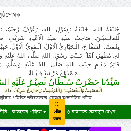
 পৃষ্ঠপোষক
خَلِيْفَةُ اللهِ، خَلِيْفَةُ رَسُوْلِ اللهِ، رَءُوْفٌ رَّحِيْمٌ، رَ
لِّلْعَالَـمِيْـنَ، صَاحِبُ سَيِّدِ سَيِّدِ الْاَعْيَادِ شَرِيْفٍ، 
نِعْمَتْ، اَلسَّفَّا حُ، اَلْـجَبَّارِىُّ الْاَوَّلُ، اَلْـقَوِىُّ الْاَوَّلُ، حَب
لهِ، مُطَهِّرٌ، اَهْلُ بَــيْتِ رَسُوْلِ اللهِ صَلَّى اللهُ عَلَيْهِ وَ،
قَائِمُ مَقَامِ حَبِيْبِ اللهِ صَلَّى اللهُ عَلَيْهِ وَسَلَّمَ، مَوْ
مَـمْدُوْحْ مُرْشِدْ قِـبْـلَةْ
سَيِّدُنَا حَضْرَتْ سُلْطَانٌ نَّصِيْـرٌ عَلَيْهِ السَّ
اَلْـحَسَنِـىُّ وَالْـحُسَيْنِـىُّ وَالْقُرَيْشِىُّ، رَاجَارْبَاغُ شَرِيْفٌ، دَاكَا
ায় প্রতিষ্ঠিত শরীয়তসম্মত একমাত্র আন্তর্জাতিক পত্রিকা
নীতি
আজকের পত্রিকা
নামাজের সময়সুচি দেখুন
খোঁজ
করুন