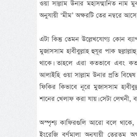
ওয়া সাল্লাম উনার মহাসম্মানিত নাম
অনুযায়ী ‘মীম’ অক্ষরটি তের নম্বরে আসে
এটা কিন্তু তেমন উল্লেখযোগ্য কোন ব্
মুজাসসাম হাবীবুল্লাহ হুযূর পাক ছল্লাল্
থাকে। তাহলে এরা কতভাবে এবং কত দিক 
আলাইহি ওয়া সাল্লাম উনার প্রতি বিদ্
ফিকির কিভাবে নূরে মুজাসসাম হাবীবুল্ল
শানের খেলাফ করা যায়। সেটা লেখনী, ব
অস্পৃশ্য কাফিরগুলি আরো বলে থাকে
ইংরেজি বর্ণমালা অনুযায়ী তেরতম 