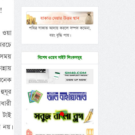
!
পবিত্র যাকাত আদায় করলে সম্পদ কমেনা,
ি ওয়া
বরং বৃদ্ধি পায়।
 খরচে
 সময়
বিশেষ ওয়েব সাইট লিংকসমূহ
্নায়
 অনেক
হুযূর
ধারী
 টাই
 নয়।