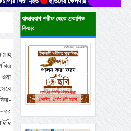
শিশু নিহত
হুতিদের ক্ষেপণাস্ত্র হামলায় ৩০ ইয়েমেনি সেন
রাজারবাগ শরীফ থেকে প্রকাশিত
কিতাব
্লাহু
িত্র
ি ওয়া
Previous
Next
সেবে
একই রানওয়েতে সামরিক-
াফির-
বেসামরিক ফ্লাইট!
ম্বর
লাইহি