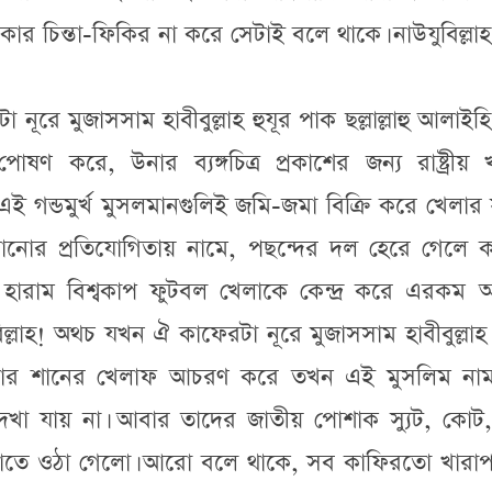
রকার চিন্তা-ফিকির না করে সেটাই বলে থাকে। নাউযুবিল্লাহ
ূরে মুজাসসাম হাবীবুল্লাহ হুযূর পাক ছল্লাল্লাহু আলাইহ
পোষণ করে, উনার ব্যঙ্গচিত্র প্রকাশের জন্য রাষ্ট্রীয়
গন্ডমুর্খ মুসলমানগুলিই জমি-জমা বিক্রি করে খেলার
নোর প্রতিযোগিতায় নামে, পছন্দের দল হেরে গেলে কান
য়ে হারাম বিশ্বকাপ ফুটবল খেলাকে কেন্দ্র করে এরকম
লাহ! অথচ যখন ঐ কাফেরটা নূরে মুজাসসাম হাবীবুল্লাহ 
াম উনার শানের খেলাফ আচরণ করে তখন এই মুসলিম নাম
দেখা যায় না। আবার তাদের জাতীয় পোশাক স্যুট, কোট,
ি জাতে ওঠা গেলো। আরো বলে থাকে, সব কাফিরতো খারাপ