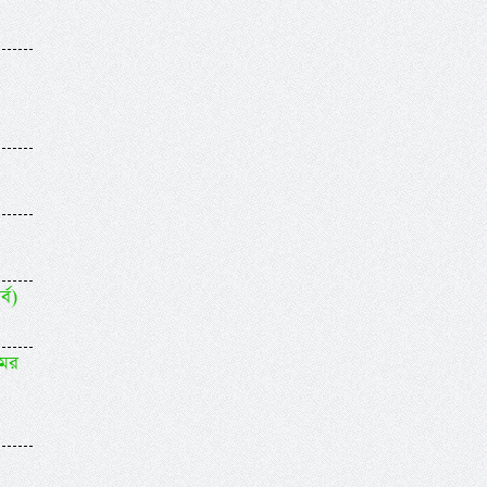
্ব)
মের