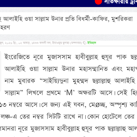
সাতক্ষীরায় ট্রাকচাপায় 
্লাহু আলাইহি ওয়া সাল্লাম উনার প্রতি বিধর্মী-কাফির, মুশরিকরা
াহরণ
, ২০২৬ খ্রি:, ০২ আষাঢ়, ১৪৩৩ ফসলী সন, ইয়াওমুছ ছুলাছা (মঙ্গলবার)
ইতিহাস
ইংরেজিতে নূরে মুজাসসাম হাবীবুল্লাহ হুযূর পাক ছল্লাল
আলাইহি ওয়া সাল্লাম উনার মহাসম্মানিত এবং মহাপব
নাম মুবারক “সাইয়্যিদুনা মুহম্মদ ছল্লাল্লাহু আলাইহ
সাল্লাম” লিখলে প্রথমে ‘M’ অক্ষরটি আসে। সেই হি
 ১৩ নম্বরে আসে। সে জন্য এই যবন, মেøচ্ছ, অস্পৃশ্য ক
লঞ্চ-এ তের নম্বর সিটটি রাখে না। কোন হোটেলে তের ন
মানরা নূরে মুজাসসাম হাবীবুল্লাহ হুযূর পাক ছল্লাল্লাহু আ