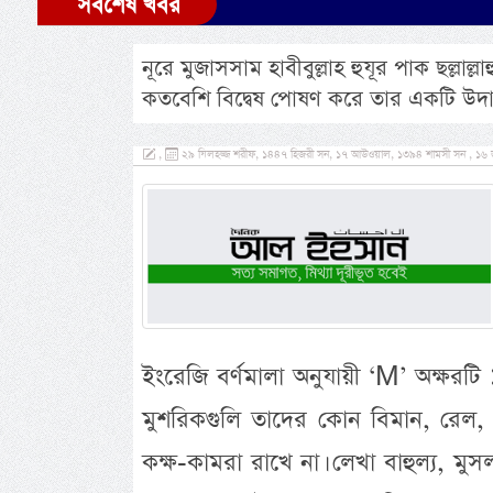
সর্বশেষ খবর
নূরে মুজাসসাম হাবীবুল্লাহ হুযূর পাক ছল্লাল
কতবেশি বিদ্বেষ পোষণ করে তার একটি উদ
,
২৯ যিলহজ্জ শরীফ, ১৪৪৭ হিজরী সন, ১৭ আউওয়াল, ১৩৯৪ শামসী সন , ১৬ জুন
ইংরেজি বর্ণমালা অনুযায়ী ‘M’ অক্ষরটি
মুশরিকগুলি তাদের কোন বিমান, রেল, 
কক্ষ-কামরা রাখে না। লেখা বাহুল্য, মুসল