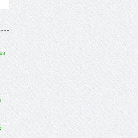
মের
া
ত