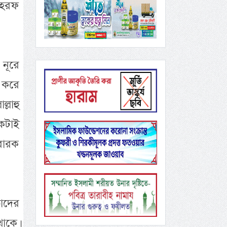
 হরফ
 নূরে
ণ করে
্লাহু
একটাই
ুবারক
াদের
াকে।