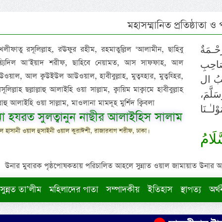
মহাসম্মানিত প্রতিষ্ঠাতা ও
 খলীফাতু রসূলিল্লাহ, রঊফুর রহীম, রহমাতুল্লিল ‘আলামীন, ছাহিবু
حْـمَةٌ
াইয়্যিদিল আ’ইয়াদ শরীফ, ছাহিবে নেয়ামত, আস সাফফাহ, আল
صَاحِبِ
ওয়াল, আল ক্বউইউল আউওয়াল, হাবীবুল্লাহ, মুত্বহ্হার, মুত্বহ্হির,
ِيْبُ ال
িল্লাহ ছল্লাল্লাহু আলাইহি ওয়া সাল্লাম, ক্বায়িম মাক্বামে হাবীবুল্লাহ
سَلَّمَ
াল্লাহু আলাইহি ওয়া সাল্লাম, মাওলানা মামদূহ মুর্শিদ ক্বিবলা
لـٰـنَا
ুনা হযরত সুলত্বানুন নাছীর আলাইহিস সালাম
 হাসানী ওয়াল হুসাইনী ওয়াল কুরাঈশী, রাজারবাগ শরীফ, ঢাকা।
لَامُ
উনার মুবারক পৃষ্ঠপোষকতায় পরিচালিত আহলে সুন্নাত ওয়াল জামায়াত উনার আক্বীদ
সুন্নত তা’লীম
মহিলাদের পাতা
সম্পাদকীয়
ইতিহাস
স্থাপত্য
অর্থ