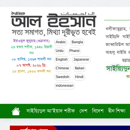
খলীফাতুল্লাহ,
সাইয়্যিদি স
ইয়াওমুল জুমুয়াহ (শুক্রবার)
Arabic
Bangla
জাব্বারিউল আউ
২৩ ছফর শরীফ, ১৪৪৮ হিজরী
Urdu
Pharsi
আহলু বাইতি রসূল
সন
০৮ ছালিছ, ১৩৯৪ শামসী সন
ছল্ল
English
Japanese
০৭ আগস্ট, ২০২৬ খ্রি:
সাইয়্যিদ
Chinese
Italian
২৩ শ্রাবণ, ১৪৩৩ ফসলী সন
আল
Swedish
Hindi
indonesian
সাইয়্যিদুল আ’ইয়াদ শরীফ
দেশ
বিদেশ
দ্বীন শিক্ষা