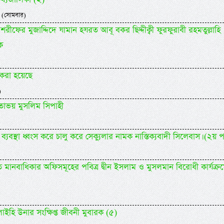
 (সোমবার)
শরীফের মুজাদ্দিদে যামান হযরত আবূ বকর ছিদ্দীক্বী ফুরফুরাবী রহমতুল্লাহি
ক
করা হয়েছে
)
তোভয় মুসলিম সিপাহী
্যবস্থা ধ্বংস করে চালু করে সেক্যুলার নামক নাস্তিক্যবাদী সিলেবাস। (২য় পর
ানবাধিকার অফিসমূহের পবিত্র দ্বীন ইসলাম ও মুসলমান বিরোধী কার্যক্র
াইহি উনার সংক্ষিপ্ত জীবনী মুবারক (৫)