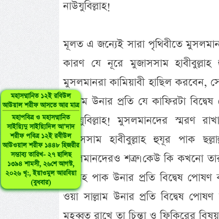
নাউযুবিল্লাহ!
মূলত এ জন্যেই সারা পৃথিবীতে মুসলমানর
কারণ যে নূরে মুজাসসাম হাবীবুল্লাহ হু
মুসলমানরা কামিয়াবী হাছিল করবেন, সেই ন
মহাসম্মানিত ১২ই রবিউল
সাল্লাম উনার প্রতি যে কাফিরটা বিদ্
আউয়াল শরীফ আসতে আর মাত্র
মহাপবিত্র ও মহাসম্মানিত
নাউযুবিল্লাহ! মুসলমানদের স্মরণ রা
সাইয়্যিদু সাইয়্যিদিল আ’দাদ
শরীফ পবিত্র ১২ই রবীউল
মুজাসসাম হাবীবুল্লাহ হুযূর পাক ছল্
আউওয়াল শরীফ ১৪৪৮ হিজরীর
সম্ভাব্য তারিখ- ২৭ ছালিছ
মুসলমানদেরও শত্রু। কেউ কি কখনো তার
১৩৯৪ শামসী, ২৬শে আগস্ট,
২০২৬ খৃ:, ইয়াওমুল আরবিয়া
আল্লাহ পাক উনার প্রতি বিদ্বেষ পোষণ কর
(বুধবার)
ওয়া সাল্লাম উনার প্রতি বিদ্বেষ পোষণ
মুহব্বত রাখে তা চিন্তা ও ফিকিরের বিষয়