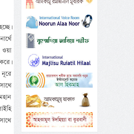
চ্ছে।
ার্থে
ি ওয়া
 করে।
নূরে
 সাথে
 মহান
লাইহি
 সাথে