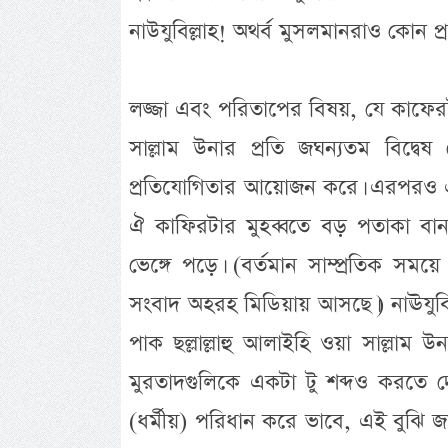
নাউযুবিল্লাহ! অথর্ব মুসলমানরাও কোন প্
লজ্জা এবং পরিতাপের বিষয়, যে কাফেরটা ন
সাল্লাম উনার প্রতি জঘন্যতম বিদ্বেষ 
প্রতিযোগিতার আয়োজন করে। এরপরও এই 
ঐ কাফিরটার মুহব্বতে বড় পতাকা বানা
ভেঙ্গে পড়ে। (বর্তমান সাম্প্রতিক সম
সংবাদ অহরহ মিডিয়ায় আসছে।) নাঊযুবিল্
পাক ছল্লাল্লাহু আলাইহি ওয়া সাল্ল
মুরতাদগুলিকে একটা টু শব্দও করতে 
(ধর্মীয়) পরিধান করে ভাবে, এই বুঝ