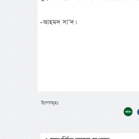
-আহমদ সা’দ।
ট্যাগসমূহঃ