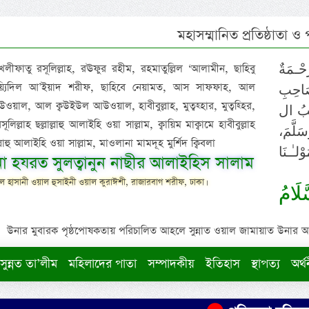
মহাসম্মানিত প্রতিষ্ঠাতা ও
 খলীফাতু রসূলিল্লাহ, রঊফুর রহীম, রহমাতুল্লিল ‘আলামীন, ছাহিবু
حْـمَةٌ
াইয়্যিদিল আ’ইয়াদ শরীফ, ছাহিবে নেয়ামত, আস সাফফাহ, আল
صَاحِبِ
ওয়াল, আল ক্বউইউল আউওয়াল, হাবীবুল্লাহ, মুত্বহ্হার, মুত্বহ্হির,
ِيْبُ ال
িল্লাহ ছল্লাল্লাহু আলাইহি ওয়া সাল্লাম, ক্বায়িম মাক্বামে হাবীবুল্লাহ
سَلَّمَ
াল্লাহু আলাইহি ওয়া সাল্লাম, মাওলানা মামদূহ মুর্শিদ ক্বিবলা
لـٰـنَا
ুনা হযরত সুলত্বানুন নাছীর আলাইহিস সালাম
 হাসানী ওয়াল হুসাইনী ওয়াল কুরাঈশী, রাজারবাগ শরীফ, ঢাকা।
لَامُ
উনার মুবারক পৃষ্ঠপোষকতায় পরিচালিত আহলে সুন্নাত ওয়াল জামায়াত উনার আক্বীদ
সুন্নত তা’লীম
মহিলাদের পাতা
সম্পাদকীয়
ইতিহাস
স্থাপত্য
অর্থ