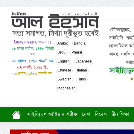
খলীফাতুল্লাহ,
সাইয়্যিদি স
ইয়াওমুল জুমুয়াহ (শুক্রবার)
Arabic
Bangla
জাব্বারিউল আউ
২৩ ছফর শরীফ, ১৪৪৮ হিজরী
Urdu
Pharsi
আহলু বাইতি রসূল
সন
০৮ ছালিছ, ১৩৯৪ শামসী সন
ছল্ল
English
Japanese
০৭ আগস্ট, ২০২৬ খ্রি:
সাইয়্যিদ
Chinese
Italian
২৩ শ্রাবণ, ১৪৩৩ ফসলী সন
আল
Swedish
Hindi
indonesian
সাইয়্যিদুল আ’ইয়াদ শরীফ
দেশ
বিদেশ
দ্বীন শিক্ষা