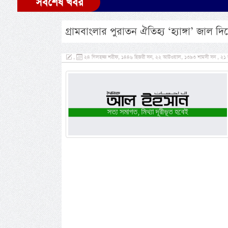
সর্বশেষ খবর
গ্রামবাংলার পুরাতন ঐতিহ্য ‘হ্যাঙ্গা’ জাল 
,
২৪ যিলহজ্জ শরীফ, ১৪৪৬ হিজরী সন, ২২ আউওয়াল, ১৩৯৩ শামসী সন , ২১ জ