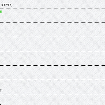
 (সোমবার)
ার
র)
র)