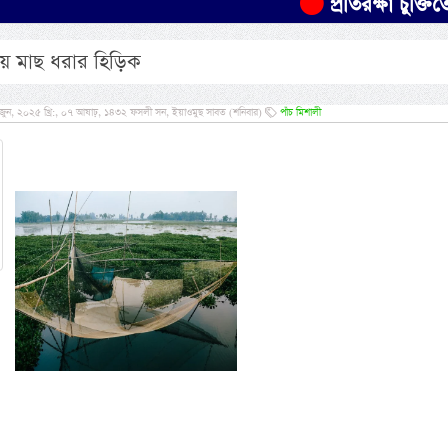
প্রতিরক্ষা চুক্তিতে সৌদ
দিয়ে মাছ ধরার হিড়িক
ুন, ২০২৫ খ্রি:, ০৭ আষাঢ়, ১৪৩২ ফসলী সন, ইয়াওমুছ সাবত (শনিবার)
পাঁচ মিশালী
অসং
প্রম