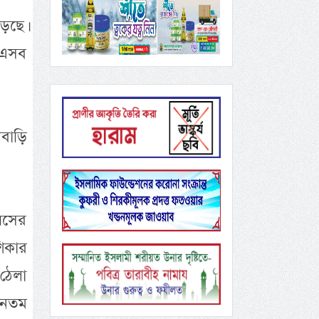
ড়েছে।
 এসব
লবাড়ি
বয়সের
িকার
ঠেলা
চীনতম