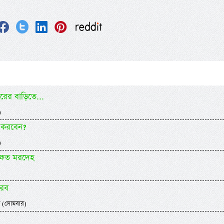
ের বাড়িতে...
)
 করবেন?
)
্ষত মরদেহ
আরব
 (সোমবার)