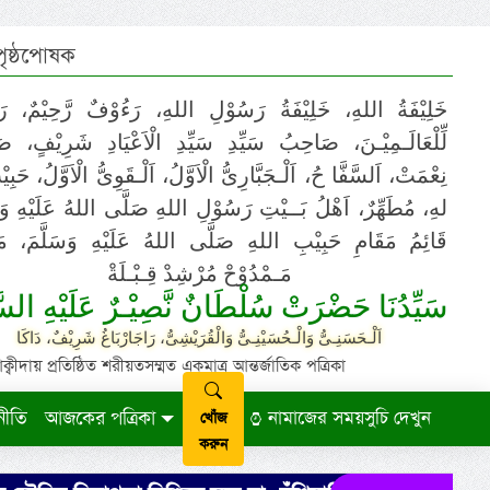
 পৃষ্ঠপোষক
خَلِيْفَةُ اللهِ، خَلِيْفَةُ رَسُوْلِ اللهِ، رَءُوْفٌ رَّحِيْمٌ، رَ
لِّلْعَالَـمِيْـنَ، صَاحِبُ سَيِّدِ سَيِّدِ الْاَعْيَادِ شَرِيْفٍ، 
نِعْمَتْ، اَلسَّفَّا حُ، اَلْـجَبَّارِىُّ الْاَوَّلُ، اَلْـقَوِىُّ الْاَوَّلُ، حَب
لهِ، مُطَهِّرٌ، اَهْلُ بَــيْتِ رَسُوْلِ اللهِ صَلَّى اللهُ عَلَيْهِ وَ،
قَائِمُ مَقَامِ حَبِيْبِ اللهِ صَلَّى اللهُ عَلَيْهِ وَسَلَّمَ، مَوْ
مَـمْدُوْحْ مُرْشِدْ قِـبْـلَةْ
سَيِّدُنَا حَضْرَتْ سُلْطَانٌ نَّصِيْـرٌ عَلَيْهِ السَّ
اَلْـحَسَنِـىُّ وَالْـحُسَيْنِـىُّ وَالْقُرَيْشِىُّ، رَاجَارْبَاغُ شَرِيْفٌ، دَاكَا
ায় প্রতিষ্ঠিত শরীয়তসম্মত একমাত্র আন্তর্জাতিক পত্রিকা
নীতি
আজকের পত্রিকা
নামাজের সময়সুচি দেখুন
খোঁজ
করুন