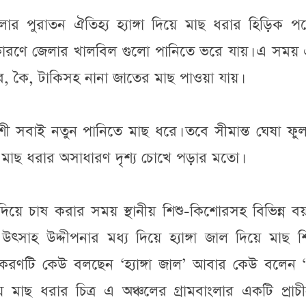
াংলার পুরাতন ঐতিহ্য হ্যাঙ্গা দিয়ে মাছ ধরার হিড়িক প
ের কারণে জেলার খালবিল গুলো পানিতে ভরে যায়। এ সময়
ুর, কৈ, টাকিসহ নানা জাতের মাছ পাওয়া যায়।
ী সবাই নতুন পানিতে মাছ ধরে। তবে সীমান্ত ঘেষা ফু
ে মাছ ধরার অসাধারণ দৃশ্য চোখে পড়ার মতো।
দিয়ে চাষ করার সময় স্থানীয় শিশু-কিশোরসহ বিভিন্ন 
ৎসাহ উদ্দীপনার মধ্য দিয়ে হ্যাঙ্গা জাল দিয়ে মাছ শ
রণটি কেউ বলছেন ‘হ্যাঙ্গা জাল’ আবার কেউ বলেন ‘
ে মাছ ধরার চিত্র এ অঞ্চলের গ্রামবাংলার একটি প্রা