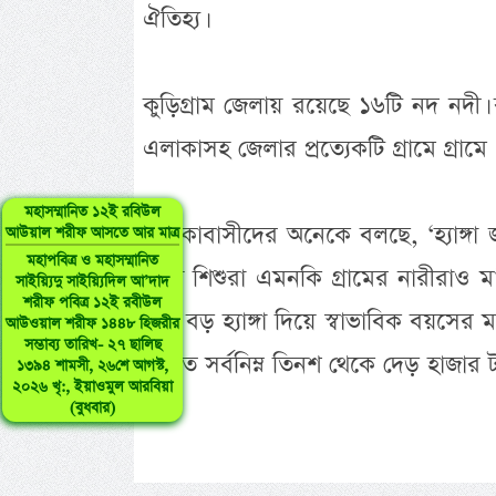
ঐতিহ্য।
কুড়িগ্রাম জেলায় রয়েছে ১৬টি নদ নদী।
এলাকাসহ জেলার প্রত্যেকটি গ্রামে গ্রাম
মহাসম্মানিত ১২ই রবিউল
এলাকাবাসীদের অনেকে বলছে, ‘হ্যাঙ্গা 
আউয়াল শরীফ আসতে আর মাত্র
মহাপবিত্র ও মহাসম্মানিত
দিয়ে শিশুরা এমনকি গ্রামের নারীরাও ম
সাইয়্যিদু সাইয়্যিদিল আ’দাদ
শরীফ পবিত্র ১২ই রবীউল
আর বড় হ্যাঙ্গা দিয়ে স্বাভাবিক বয়সের 
আউওয়াল শরীফ ১৪৪৮ হিজরীর
সম্ভাব্য তারিখ- ২৭ ছালিছ
করতে সর্বনিম্ন তিনশ থেকে দেড় হাজার 
১৩৯৪ শামসী, ২৬শে আগস্ট,
২০২৬ খৃ:, ইয়াওমুল আরবিয়া
(বুধবার)