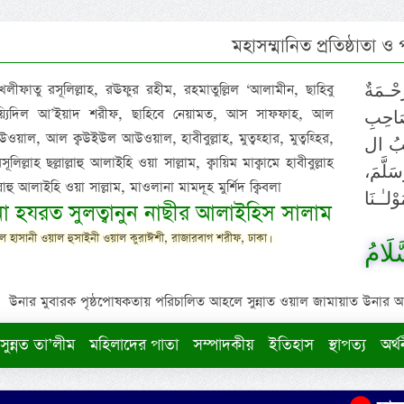
মহাসম্মানিত প্রতিষ্ঠাতা ও
 খলীফাতু রসূলিল্লাহ, রঊফুর রহীম, রহমাতুল্লিল ‘আলামীন, ছাহিবু
حْـمَةٌ
াইয়্যিদিল আ’ইয়াদ শরীফ, ছাহিবে নেয়ামত, আস সাফফাহ, আল
صَاحِبِ
ওয়াল, আল ক্বউইউল আউওয়াল, হাবীবুল্লাহ, মুত্বহ্হার, মুত্বহ্হির,
ِيْبُ ال
িল্লাহ ছল্লাল্লাহু আলাইহি ওয়া সাল্লাম, ক্বায়িম মাক্বামে হাবীবুল্লাহ
سَلَّمَ
াল্লাহু আলাইহি ওয়া সাল্লাম, মাওলানা মামদূহ মুর্শিদ ক্বিবলা
لـٰـنَا
ুনা হযরত সুলত্বানুন নাছীর আলাইহিস সালাম
 হাসানী ওয়াল হুসাইনী ওয়াল কুরাঈশী, রাজারবাগ শরীফ, ঢাকা।
لَامُ
উনার মুবারক পৃষ্ঠপোষকতায় পরিচালিত আহলে সুন্নাত ওয়াল জামায়াত উনার আক্বীদ
সুন্নত তা’লীম
মহিলাদের পাতা
সম্পাদকীয়
ইতিহাস
স্থাপত্য
অর্থ