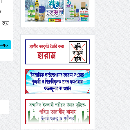
ল
ে
 হয়।
 copy