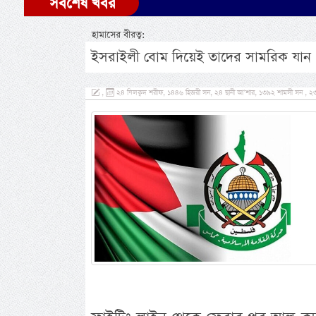
সর্বশেষ খবর
হামাসের বীরত্ব:
ইসরাইলী বোম দিয়েই তাদের সামরিক যান 
,
২৪ যিলক্বদ শরীফ, ১৪৪৬ হিজরী সন, ২৪ ছানী আ’শার, ১৩৯২ শামসী সন , ২৩ মে