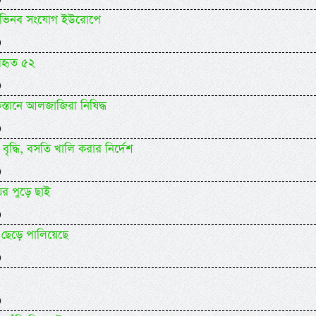
র অভিনব সংযোগ ইউরোপে
)
পহৃত ৫২
)
স্তানে আলজাজিরা নিষিদ্ধ
)
 বৃদ্ধি, বসতি খালি করার নির্দেশ
)
-ঘর পুড়ে ছাই
)
ছেড়ে পালিয়েছে
)
)