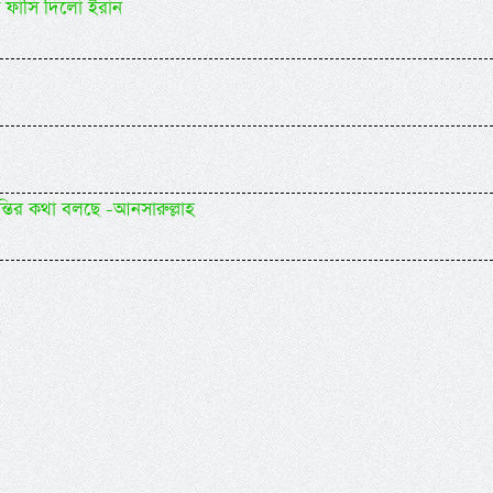
ে ফাঁসি দিলো ইরান
ন্তির কথা বলছে -আনসারুল্লাহ