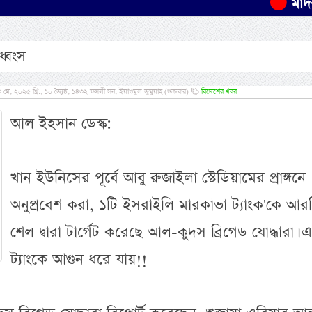
মাদকবিরোধ
ধ্বংস
, ২০২৫ খ্রি:, ১০ জ্যৈষ্ঠ, ১৪৩২ ফসলী সন, ইয়াওমুল জুমুয়াহ (শুক্রবার)
বিদেশের খবর
আল ইহসান ডেস্ক:
খান ইউনিসের পূর্বে আবু রুজাইলা স্টেডিয়ামের প্রাঙ্গনে
অনুপ্রবেশ করা, ১টি ইসরাইলি মারকাভা ট্যাংক'কে আর
শেল দ্বারা টার্গেট করেছে আল-কুদস ব্রিগেড যোদ্ধারা। 
ট্যাংকে আগুন ধরে যায়!!