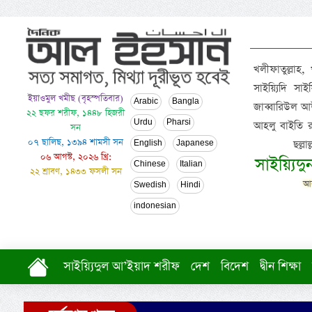
খলীফাতুল্লাহ,
সাইয়্যিদি স
ইয়াওমুল খমীছ (বৃহস্পতিবার)
Arabic
Bangla
জাব্বারিউল আউ
২২ ছফর শরীফ, ১৪৪৮ হিজরী
Urdu
Pharsi
আহলু বাইতি রসূল
সন
০৭ ছালিছ, ১৩৯৪ শামসী সন
ছল্ল
English
Japanese
০৬ আগস্ট, ২০২৬ খ্রি:
সাইয়্যিদ
Chinese
Italian
২২ শ্রাবণ, ১৪৩৩ ফসলী সন
আল
Swedish
Hindi
indonesian
সাইয়্যিদুল আ’ইয়াদ শরীফ
দেশ
বিদেশ
দ্বীন শিক্ষা