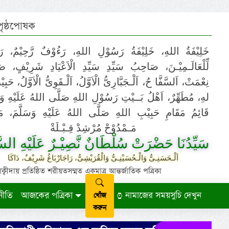
 পৃষ্ঠপোষক
خَلِيْفَةُ اللهِ، خَلِيْفَةُ رَسُوْلِ اللهِ، رَءُوْفٌ رَّحِيْمٌ، رَ
لِّلْعَالَـمِيْـنَ، صَاحِبُ سَيِّدِ سَيِّدِ الْاَعْيَادِ شَرِيْفٍ، 
نِعْمَتْ، اَلسَّفَّا حُ، اَلْـجَبَّارِىُّ الْاَوَّلُ، اَلْـقَوِىُّ الْاَوَّلُ، حَب
لهِ، مُطَهِّرٌ، اَهْلُ بَــيْتِ رَسُوْلِ اللهِ صَلَّى اللهُ عَلَيْهِ وَ،
قَائِمُ مَقَامِ حَبِيْبِ اللهِ صَلَّى اللهُ عَلَيْهِ وَسَلَّمَ، مَوْ
مَـمْدُوْحْ مُرْشِدْ قِـبْـلَةْ
سَيِّدُنَا حَضْرَتْ سُلْطَانٌ نَّصِيْـرٌ عَلَيْهِ السَّ
اَلْـحَسَنِـىُّ وَالْـحُسَيْنِـىُّ وَالْقُرَيْشِىُّ، رَاجَارْبَاغُ شَرِيْفٌ، دَاكَا
ায় প্রতিষ্ঠিত শরীয়তসম্মত একমাত্র আন্তর্জাতিক পত্রিকা
নীতি
আজকের পত্রিকা
নামাজের সময়সুচি দেখুন
খোঁজ
করুন