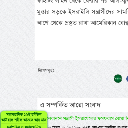
ফাইটিং লাইন থেকে ফেরার পর আল-কুদস 
মুন্তার সড়কে ইসরাইলি সন্ত্রাসীদের সা
আগে থেকে প্রস্তুত রাখা আমেরিকান বোম্ব
ট্যাগসমূহঃ
এ সম্পর্কিত আরো সংবাদ
মহাসম্মানিত ১২ই রবিউল
লেবাননে সন্ত্রাসী ইসরায়েলের ফসফরাস বোমা ন
আউয়াল শরীফ আসতে আর মাত্র
মহাপবিত্র ও মহাসম্মানিত
০৫ আগস্ট, ২০২৬ ১২:০০ এএম, ইয়াওমুল আরবিয়া (বুধবার