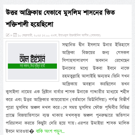
উত্তর আফ্রিকায় যেভাবে মুসলিম শাসনের ভিত
শক্তিশালী হয়েছিলো
»
১০ ফেব্রুয়ারী, ২০২৫ ১২:০০ এএম, ইয়াওমুল ইছনাইনিল আযীম (সোমবার)
সম্মানিত দ্বীন ইসলাম উনার ইতিহাসে
আফ্রিকা বিজয়ের জন্য যেসকল
সিপাহসালারগণ অবদান রেখেছেন
উনাদের মধ্যে উকবা ইবনে নাফে
রহমতুল্লাহি আলাইহি অন্যতম। তিনি যখন
আফ্রিকায় অবস্থান করছিলেন তখন
কুসাইলা নামের এক খ্রিষ্টান বার্বার শাসক উনাকে গাদ্দারীর মাধ্যমে শহীদ
করে এবং উত্তর আফ্রিকার কায়রোয়ান (বর্তমানে তিউনিসিয়া) পর্যন্ত বিস্তীর্ণ
পুরো মুসলিম অঞ্চল দখল করে। সে সময় মুসলিম ফৌজ পৃথিবীর বিভিন্ন
প্রান্তে বিজয়াভিযানে ব্যস্ত থাকায় দখলকৃত অঞ্চল পুনরুদ্ধারে অভিযান
পরিচালনা করতে কিছুটা দেরি হয়ে যায়। এরপর উমাইয়া শাসক মালিক
বাকি অংশ পড়ুন...
ইবনে মারওয়া�