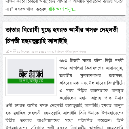
দাফন করবে। কোনো অবস্থাতেই আমার এ অসিয়ত মুবারকের ব্যত্যয় ঘটাবে
বাকি অংশ পড়ুন...
না। ” হযরত খাজা কুতুবুদ্
তাতার বিরোধী যুদ্ধে হযরত আমীর খসরু দেহলভী
চিশতী রহমতুল্লাহি আলাইহি
»
০৫ ডিসেম্বর, ২০২৪ ১২:০০ এএম, ইয়াওমুল খমীছ (বৃহস্পতিবার)
৬৮৩ হিজরী সনের ঘটনা। দিল্লী নগরী
তখন আওলিয়া কিরামগণের আবাসভূমি,
ভারতীয় সুলতানগণের রাজসভা,
কবিদের মঞ্চ এবং উলামাদের বিদ্যাপীঠে।
এ সময় দিল্লির রাজসভাকে অলঙ্কৃত
করেছিলেন মহান আল্লাহ পাক উনার
ওলী হযরত আমীর খসরু দেহলভী রহমতুল্লাহি আলাইহি। হযরত আব্দুল
হক মুহাদ্দিছ দেহলভী রহমতুল্লাহি আলাইহি তিনি উনাকে উপমহাদেশের
দ্বিতীয় তবকার আওলিয়াগণের মধ্যে পরিগণিত করেছেন। তিনি
উপমহাদেশের সুবিখ্যাত ওলী হযরত নিযামুদ্দীন আওলিয়া রহমতুল্লাহি