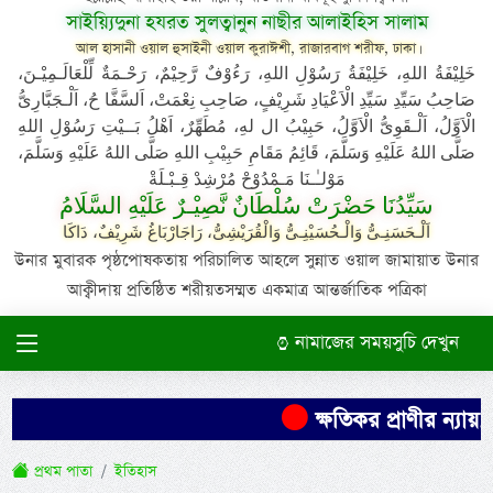
সাইয়্যিদুনা হযরত সুলত্বানুন নাছীর আলাইহিস সালাম
আল হাসানী ওয়াল হুসাইনী ওয়াল কুরাঈশী, রাজারবাগ শরীফ, ঢাকা।
خَلِيْفَةُ اللهِ، خَلِيْفَةُ رَسُوْلِ اللهِ، رَءُوْفٌ رَّحِيْمٌ، رَحْـمَةٌ لِّلْعَالَـمِيْـنَ،
صَاحِبُ سَيِّدِ سَيِّدِ الْاَعْيَادِ شَرِيْفٍ، صَاحِبِ نِعْمَتْ، اَلسَّفَّا حُ، اَلْـجَبَّارِىُّ
الْاَوَّلُ، اَلْـقَوِىُّ الْاَوَّلُ، حَبِيْبُ ال لهِ، مُطَهِّرٌ، اَهْلُ بَــيْتِ رَسُوْلِ اللهِ
صَلَّى اللهُ عَلَيْهِ وَسَلَّمَ، قَائِمُ مَقَامِ حَبِيْبِ اللهِ صَلَّى اللهُ عَلَيْهِ وَسَلَّمَ،
مَوْلـٰـنَا مَـمْدُوْحْ مُرْشِدْ قِـبْـلَةْ
سَيِّدُنَا حَضْرَتْ سُلْطَانٌ نَّصِيْـرٌ عَلَيْهِ السَّلَامُ
اَلْـحَسَنِـىُّ وَالْـحُسَيْنِـىُّ وَالْقُرَيْشِىُّ، رَاجَارْبَاغُ شَرِيْفٌ، دَاكَا
উনার মুবারক পৃষ্ঠপোষকতায় পরিচালিত আহলে সুন্নাত ওয়াল জামায়াত উনার
আক্বীদায় প্রতিষ্ঠিত শরীয়তসম্মত একমাত্র আন্তর্জাতিক পত্রিকা
নামাজের সময়সুচি দেখুন
ক্ষতিকর প্রাণীর ন্যায়,
প্রথম পাতা
ইতিহাস