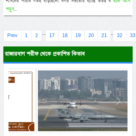
বাকি অংশ
শাসনের পরিধি যতই বাড়ছিলো নগর সভ্যতার ব্যাপ্তি ততই ব
পড়ুন...
...
..
Prev
1
2
17
18
19
20
21
32
33
রাজারবাগ শরীফ থেকে প্রকাশিত কিতাব
Previous
Next