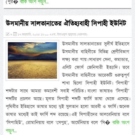
বাকি অংশ পড়ুন...
(পুর�
উসমানীয় সালতানাতের ঐতিহ্যবাহী সিপাহী ইউনিট
»
১৭ জানুয়ারি, ২০২৫ ১২:০০ এএম, ইয়াওমুল জুমুয়াহ (শুক্রবার)
উসমানীয় সালতানাতের সুদীর্ঘ ইতিহাসে
উসমানীয় বাহিনীতে বিভিন্ন শ্রেণীবিভাগ
লক্ষ্য করা যায়। সাধারণ সেনা, কমান্ডার,
এলিট ফোর্স জেনিসারী ইত্যাদি। তবে
উসমানীয় বাহিনীতে আরেকটি গুরুত্বপূর্ণ
শাখা ছিলো সিপাহী ইউনিট। ‘সিপাহী’
শব্দটার সাথে আমরা কমবেশী সবাই পরিচিত। বাংলা ভাষায়ও ‘সিপাহী’
শব্দটির প্রচলন আছে। মূলত সিপাহী শব্দটি ফার্সি ভাষা থেকে এসেছে।
পৃথিবীর ইতিহাসে ভাষার মধ্যে দুই সুলতান হলো আরবী ও ফার্সি। অনেক
ভাষার মধ্যেই তাই ফার্সি শব্দ রয়েছে। এই সিপাহীদের আলবেনিয়ায় বলে
বাকি অংশ
‘সিপাহিউ’, রোমানিয়ায় বলে ‘সেপুহ’, আর্মেনিয়ায় বলে ‘সি�
পড়ুন...