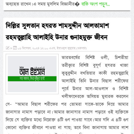
বাকি অংশ পড়ুন...
অব্যাহত রাখেন। এ সময় মুসলিম বিজ্ঞানীর�
দিল্লির সুলতান হযরত শামসুদ্দীন আলতামাশ
রহমতুল্লাহি আলাইহি উনার গুনাহমুক্ত জীবন
»
০৬ ডিসেম্বর, ২০২৪ ১২:০০ এএম, ইয়াওমুল জুমুয়াহ (শুক্রবার)
ভারতবর্ষের বিশিষ্ট ওলী, চিশতীয়া
তরীক্বার বিশিষ্ট বুযূর্গ হযরত খাজা
কুতুবুদ্দীন বখতিয়ার কাকী রহমতুল্লাহি
আলাইহি তিনি উনার বিছাল শরীফের
পূর্বে উনার আল-আওলাদ ও বিশিষ্ট
খলীফাদেরকে অসিয়ত মুবারক করলেন
যে- “আমার বিছাল শরীফের পর তোমরা যাকে-তাকে দিয়ে আমার
জানাযার নামায পড়াবে না। আমার জানাযার নামায পড়াবে ওই ব্যক্তিকে
দিয়ে যে ব্যক্তির মধ্যে নিম্নোক্ত ৪টি গুণ পাওয়া যাবে। আর যদি এ ৪টি গুণ
কোনো ব্যক্তির জীবনে পাওয়া না যায়; তবে বিনা জানাযায় আমার লাশ