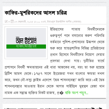
কাফির-মুশরিকদের আসল চরিত্র
»
১৭ ফেব্রুয়ারী, ২০২৫ ১২:০০ এএম, ইয়াওমুল ইছনাইনিল আযীম (সোমবার)
ইতিহাসের পাতায় বিধর্মীদেরকে
গুরুত্বপূর্ণ পদে বসানোর করুণ পরিণতি
বর্তমানে পুলিশ-প্রশাসনের উচ্চপদ থেকে
শুরু করে স্বায়ত্তশাসিত বিভিন্ন প্রতিষ্ঠানের
প্রধান হিসেবে বিধর্মীদের নিয়োগ দেয়ার
প্রবণতা দেখা যায়। দুর্নীতির স্বার্থে
প্রশাসনে বিধর্মী ক্ষমতায়নের এই ধারা আজকের নয়, বরং তা শুরু হয়েছে
ব্রিটিশ আমল থেকে। ১৭৫৭ সালে ইংরেজরা যখন বাংলার ক্ষমতা দখল
করে, তখন নৌ-দস্যু ক্লাইভ এদেশে ‘দ্বৈত শাসনব্যবস্থা’ জারি করে। এই দ্বৈত
শাসনব্যবস্থার আওতায় ইরান থেকে আগত সাইয়্যিদ মুহম্মদ রেজা খান
বাকি অংশ পড়ুন...
নামক এক সম্ভ্রান্ত ব্যক্তির নিকট রাজস্ব, প্র�