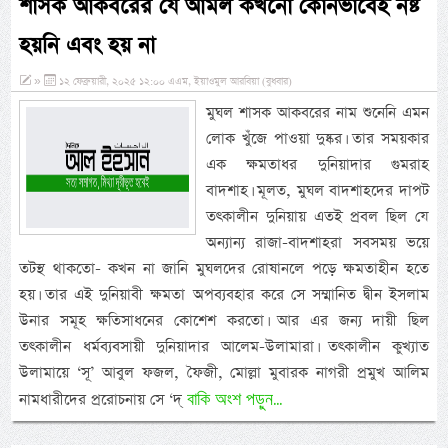
শাসক আকবরের যে আমল কখনো কোনভাবেই নষ্ট
হয়নি এবং হয় না
»
১২ ফেব্রুয়ারী, ২০২৫ ১২:০০ এএম, ইয়াওমুল আরবিয়া (বুধবার)
মুঘল শাসক আকবরের নাম শুনেনি এমন
লোক খুঁজে পাওয়া দুষ্কর। তার সময়কার
এক ক্ষমতাধর দুনিয়াদার গুমরাহ
বাদশাহ। মূলত, মুঘল বাদশাহদের দাপট
তৎকালীন দুনিয়ায় এতই প্রবল ছিল যে
অন্যান্য রাজা-বাদশাহরা সবসময় ভয়ে
তটস্থ থাকতো- কখন না জানি মুঘলদের রোষানলে পড়ে ক্ষমতাহীন হতে
হয়। তার এই দুনিয়াবী ক্ষমতা অপব্যবহার করে সে সম্মানিত দ্বীন ইসলাম
উনার সমূহ ক্ষতিসাধনের কোশেশ করতো। আর এর জন্য দায়ী ছিল
তৎকালীন ধর্মব্যবসায়ী দুনিয়াদার আলেম-উলামারা। তৎকালীন কুখ্যাত
উলামায়ে ‘সূ’ আবুল ফজল, ফৈজী, মোল্লা মুবারক নাগরী প্রমুখ আলিম
বাকি অংশ পড়ুন...
নামধারীদের প্ররোচনায় সে ‘দ্