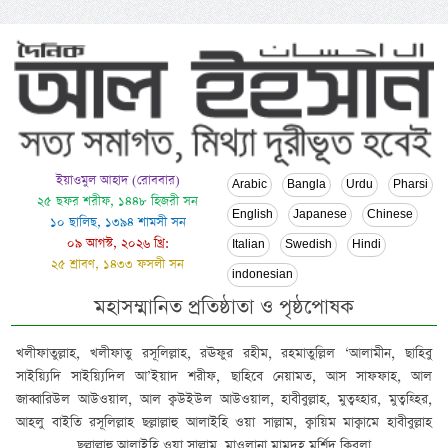
ইয়াওমুল আহাদ (রোববার)
Arabic
Bangla
Urdu
Pharsi
২৫ ছফর শরীফ, ১৪৪৮ হিজরী সন
English
Japanese
Chinese
১০ ছালিছ, ১৩৯৪ শামসী সন
০৯ আগস্ট, ২০২৬ খ্রি:
Italian
Swedish
Hindi
২৫ শ্রাবণ, ১৪৩৩ ফসলী সন
indonesian
মহাসম্মানিত প্রতিষ্ঠাতা ও পৃষ্ঠপোষক
খলীফাতুল্লাহ, খলীফাতু রসূলিল্লাহ, রঊফুর রহীম, রহমাতুল্লিল ‘আলামীন, ছাহিবু
সাইয়্যিদি সাইয়্যিদিল আ’ইয়াদ শরীফ, ছাহিবে নেয়ামত, আস সাফফাহ, আল
জাব্বারিউল আউওয়াল, আল ক্বউইউল আউওয়াল, হাবীবুল্লাহ, মুত্বহ্হার, মুত্বহ্হির,
আহলু বাইতি রসূলিল্লাহ ছল্লাল্লাহু আলাইহি ওয়া সাল্লাম, ক্বায়িম মাক্বামে হাবীবুল্লাহ
ছল্লাল্লাহু আলাইহি ওয়া সাল্লাম, মাওলানা মামদূহ মুর্শিদ ক্বিবলা