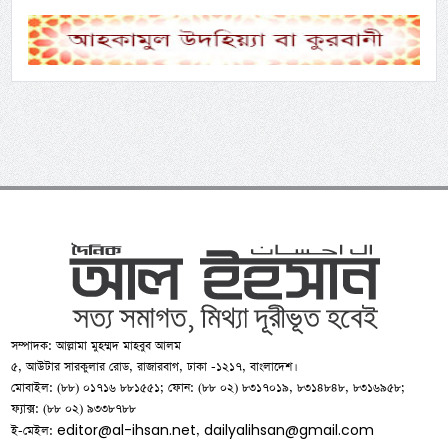
সম্পাদক: আল্লামা মুহম্মদ মাহবুব আলম
৫, আউটার সারকুলার রোড, রাজারবাগ, ঢাকা -১২১৭, বাংলাদেশ।
মোবাইল: (৮৮) ০১৭১৬ ৮৮১৫৫১; ফোন: (৮৮ ০২) ৮৩১৭০১৯, ৮৩১৪৮৪৮, ৮৩১৬৯৫৮;
ফ্যাক্স: (৮৮ ০২) ৯৩৩৮৭৮৮
editor@al-ihsan.net
dailyalihsan@gmail.com
ই-মেইল:
,