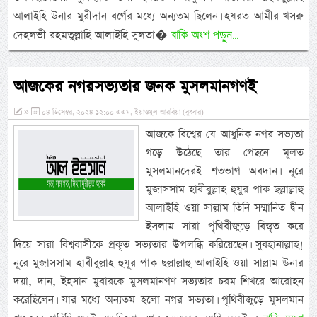
আলাইহি উনার মুরীদান বর্গের মধ্যে অন্যতম ছিলেন। হযরত আমীর খসরু
বাকি অংশ পড়ুন...
দেহলভী রহমতুল্লাহি আলাইহি সুলতা�
আজকের নগরসভ্যতার জনক মুসলমানগণই
»
০৪ ডিসেম্বর, ২০২৪ ১২:০০ এএম, ইয়াওমুল আরবিয়া (বুধবার)
আজকে বিশ্বের যে আধুনিক নগর সভ্যতা
গড়ে উঠেছে তার পেছনে মূলত
মুসলমানদেরই শতভাগ অবদান। নূরে
মুজাসসাম হাবীবুল্লাহ হুযুর পাক ছল্লাল্লাহু
আলাইহি ওয়া সাল্লাম তিনি সম্মানিত দ্বীন
ইসলাম সারা পৃথিবীজুড়ে বিস্তৃত করে
দিয়ে সারা বিশ্ববাসীকে প্রকৃত সভ্যতার উপলব্ধি করিয়েছেন। সুবহানাল্লাহ!
নূরে মুজাসসাম হাবীবুল্লাহ হুযূর পাক ছল্লাল্লাহু আলাইহি ওয়া সাল্লাম উনার
দয়া, দান, ইহসান মুবারকে মুসলমানগণ সভ্যতার চরম শিখরে আরোহন
করেছিলেন। যার মধ্যে অন্যতম হলো নগর সভ্যতা। পৃথিবীজুড়ে মুসলমান