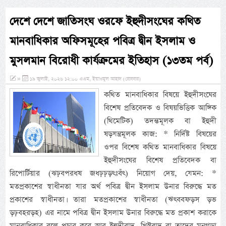
দেশে দেশে জাতিসংঘ ওরফে ইহুদীসংঘের কথিত
মানবাধিকার অফিসমূহের পবিত্র দ্বীন ইসলাম ও
মুসলমান বিরোধী কার্যক্রমের ইতিহাস (১৩তম পর্ব)
»
১৯ জুলাই, ২০২৬ ১২:০০ এএম, ইয়াওমুল আহাদ (রোববার)
কথিত মানবাধিকার বিষয়ে ইহুদীসংঘের
বিশেষ প্রতিবেদক ও বিষয়ভিত্তিক আঙ্গিক
(থিমেটিক) তদন্তমূলক বা ইহুদী
ষড়যন্ত্রমূলক কাজ: * নির্দিষ্ট বিষয়ের
ওপর বিশেষ কথিত মানবাধিকার বিষয়ে
ইহুদীসংঘের বিশেষ প্রতিবেদক বা
রিপোর্টিয়ার (ঝঢ়বপরধষ জধঢ়ঢ়ড়ৎঃবঁৎ) নিয়োগ দেয়, যেমন: *
মতপ্রকাশের স্বাধীনতা যার অর্থ পবিত্র দ্বীন ইসলাম উনার বিরুদ্ধে মত
প্রকাশের স্বাধীনতা। তারা মতপ্রকাশের স্বাধীনতা (ঋৎববফড়স ড়ভ
ড়ঢ়বহরড়হ) এর নামে পবিত্র দ্বীন ইসলাম উনার বিরুদ্ধে মত প্রকাশ করাকে
মানবাধিকার বলে প্রচার করে আর ইহুদীবাদ, খ্রিস্টবাদ বা তাদের মনগড়া