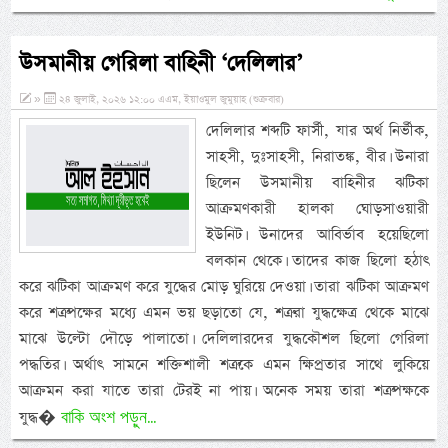
উসমানীয় গেরিলা বাহিনী ‘দেলিলার’
»
২৪ জুলাই, ২০২৬ ১২:০০ এএম, ইয়াওমুল জুমুয়াহ (শুক্রবার)
দেলিলার শব্দটি ফার্সী, যার অর্থ নির্ভীক,
সাহসী, দুঃসাহসী, নিরাতঙ্ক, বীর। উনারা
ছিলেন উসমানীয় বাহিনীর ঝটিকা
আক্রমণকারী হালকা ঘোড়সাওয়ারী
ইউনিট। উনাদের আবির্ভাব হয়েছিলো
বলকান থেকে। তাদের কাজ ছিলো হঠাৎ
করে ঝটিকা আক্রমণ করে যুদ্ধের মোড় ঘুরিয়ে দেওয়া। তারা ঝটিকা আক্রমণ
করে শত্রুপক্ষের মধ্যে এমন ভয় ছড়াতো যে, শত্রুরা যুদ্ধক্ষেত্র থেকে মাঝে
মাঝে উল্টো দৌড়ে পালাতো। দেলিলারদের যুদ্ধকৌশল ছিলো গেরিলা
পদ্ধতির। অর্থাৎ সামনে শক্তিশালী শত্রুকে এমন ক্ষিপ্রতার সাথে লুকিয়ে
আক্রমন করা যাতে তারা টেরই না পায়। অনেক সময় তারা শত্রুপক্ষকে
বাকি অংশ পড়ুন...
যুদ্ধ�