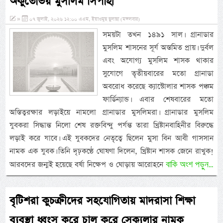
অকুতোভয় মুসলিম সিপাহী
»
০৭ জুলাই, ২০২৬ ১২:০০ এএম, ইয়াওমুছ ছুলাছা (মঙ্গলবার)
সময়টা তখন ১৪৯১ সাল। গ্রানাডার
মুসলিম শাসনের সূর্য অস্তমিত প্রায়। দুর্বল
এবং অযোগ্য মুসলিম শাসক থাকার
সুযোগে তৃতীয়বারের মতো গ্রানাডা
অবরোধ করেছে ক্যাস্টোলার শাসক পঞ্চম
ফার্ডিন্যান্ড। এবার শেষবারের মতো
অস্তিত্বরক্ষার লড়াইয়ে নামলো গ্রানাডার মুসলিমরা। গ্রানাডার মুসলিম
যুবকরা সিদ্ধান্ত নিলো শেষ রক্তবিন্দু পর্যন্ত তারা খ্রিষ্টানবাহিনীর বিরুদ্ধে
লড়াই করে যাবে। এই যুবকদের নেতৃত্বে ছিলেন মুসা বিন আবী গাসসান
নামক এক যুবক। তিনি দৃঢ়কণ্ঠে ঘোষণা দিলেন, খ্রিষ্টান শাসক জেনে রাখুক!
বাকি অংশ পড়ুন...
আরবদের জন্মই হয়েছে বর্ষা নিক্ষেপ ও ঘোড়ায় আরোহনে
বৃটিশরা কুচক্রীদের সহযোগিতায় মাদরাসা শিক্ষা
ব্যবস্থা ধ্বংস করে চালু করে সেক্যুলার নামক