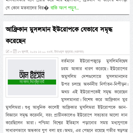
বাকি অংশ পড়ুন...
যে কোন মতবাদের বির�
আফ্রিকান মুসলমান ইউরোপকে যেভাবে সমৃদ্ধ
করেছেন
»
১৭ জুলাই, ২০২৬ ১২:০০ এএম, ইয়াওমুল জুমুয়াহ (শুক্রবার)
বর্তমানে ইউরোপজুড়ে মুসলিমবিদ্বেষ
চরম আকার ধারণ করেছে। ইউরোপের
অমুসলিম দেশগুলোতে মুসলমানদের
উপর চলছে অবর্ননীয় নির্যাতন-নিপীড়ন।
অথচ এই ইউরোপকেই সমৃদ্ধ করেছেন
মুসলমানরা। বিশেষ করে আফ্রিকান মুর
মুসলিমরা। শুধু আধুনিক কালেই আফ্রিকার মুসলিমরা ইউরোপকে জ্ঞান-
বিজ্ঞানে সমৃদ্ধ করেননি, বরং প্রাচীনকালেও ইউরোপে সভ্যতার আলো দান
করেছিলেন তারা। পশ্চিমা বিশ্বের ইতিহাস পড়ানোর সময় মধ্যযুগকে
সাধারণভাবে অন্ধকার যুগ বলা হয়। অথচ, এর পেছনে রয়েছে গভীর ষড়যন্ত্র