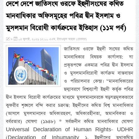
দেশে দেশে জাতিসংঘ ওরফে ইহুদীসংঘের কথিত
মানবাধিকার অফিসমূহের পবিত্র দ্বীন ইসলাম ও
মুসলমান বিরোধী কার্যক্রমের ইতিহাস (১১ম পর্ব)
»
০৫ জুলাই, ২০২৬ ১২:০০ এএম, ইয়াওমুল আহাদ (রোববার)
জাতিসংঘ ওরফে ইহুদী সংঘের কথিত
মানবাধিকার বিষয়ক কার্যালয়: যা
প্রকৃতপক্ষে একমাত্র পবিত্র দ্বীন ইসলাম
ও মুসলমানবিরোধী কার্যক্রম বাস্তবায়ন
ও পরিচালনার কেন্দ্র। “মানবাধিকারের
ছদ্মাবরণে বিশ্বব্যাপী ইহুদী কর্তৃক পবিত্র
দ্বীন ইসলাম বিরোধী কার্যক্রমের মাধ্যমে মুসলমানদেরকে ষড়যন্ত্রমূলকভাবে
কুফরীর শৃঙ্খলে বন্দি করার চক্রান্ত: ইহুদীদের কথিত বিশ্ব মানবাধিকার
(আসলে মুসলমানদের অধিকারহরণ, অধিকারহীনতা, অমানবিকতা ও
বর্বরতার) ঘোষণা (১৯৪৮) * সর্বজনীন কথিত মানবাধিকার ঘোষণা
Universal Declaration of Human Rights- UDHR
(Declaration of Inhumanity ১. ইহুদীদের তথাকথিত