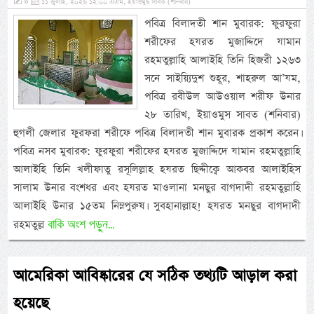
»
১১ জুলাই, ২০২৬ ১২:০০ এএম, ইয়াওমুছ সাবত (শনিবার)
পবিত্র বিলাদতী শান মুবারক: ফুরফুরা
শরীফের হযরত মুজাদ্দিদে যামান
রহমতুল্লাহি আলাইহি তিনি হিজরী ১২৬৩
সনে সাইয়্যিদুশ শুহূর, শাহরুল আ’যম,
পবিত্র রবীউল আউওয়াল শরীফ উনার
২৮ তারিখ, ইয়াওমুস সাবত (শনিবার)
হুগলী জেলার ফুরফরা শরীফে পবিত্র বিলাদতী শান মুবারক প্রকাশ করেন।
পবিত্র নসব মুবারক: ফুরফুরা শরীফের হযরত মুজাদ্দিদে যামান রহমতুল্লাহি
আলাইহি তিনি খলীফাতু রসূলিল্লাহ হযরত ছিদ্দীক্বে আকবর আলাইহিস
সালাম উনার বংশধর এবং হযরত মাওলানা মনছুর বাগদাদী রহমতুল্লাহি
আলাইহি উনার ১৫তম নিম্নপুরুষ। সুবহানাল্লাহ! হযরত মনছুর বাগদাদী
বাকি অংশ পড়ুন...
রহমতুল্ল
আমেরিকা আবিষ্কারের যে সঠিক তথ্যটি আড়াল করা
হয়েছে