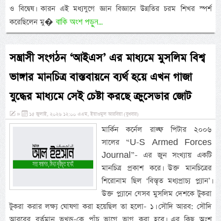
ও বিদ্বেষ। কারন এই মধ্যযুগে জ্ঞান বিজ্ঞানে উন্নতির চরম শিখর স্পর্শ
বাকি অংশ পড়ুন...
করেছিলেন মু�
সন্ত্রাসী সংগঠন ‘আইএস’ এর মাধ্যমে মুসলিম বিশ্ব
ভাঙ্গার মানচিত্র বাস্তবায়নে ব্যর্থ হয়ে এখন গাজা
যুদ্ধের মাধ্যমে সেই চেষ্টা করছে ক্রুসেডার জোট
»
১৫ জুলাই, ২০২৬ ১২:০০ এএম, ইয়াওমুল আরবিয়া (বুধবার)
মার্কিন কর্নেল রাল্ফ পিটার ২০০৬
সালের “U-S Armed Forces
Journal”- এর জুন সংখ্যায় একটি
মানচিত্র প্রকাশ করে। উক্ত মানচিত্রের
শিরোনাম ছিল ‘বিস্তৃত মধ্যপ্রাচ্য প্ল্যান’।
উক্ত প্ল্যানে যেসব মুসলিম দেশকে টুকরা
টুকরা করার লক্ষ্য ঘোষণা করা হয়েছিল তা হলো- ১। সৌদি আরব: সৌদি
আরবের বর্তমান ভূখন্ড-কে পাঁচ ভাগে ভাগ করা হবে। এর কিছু অংশ