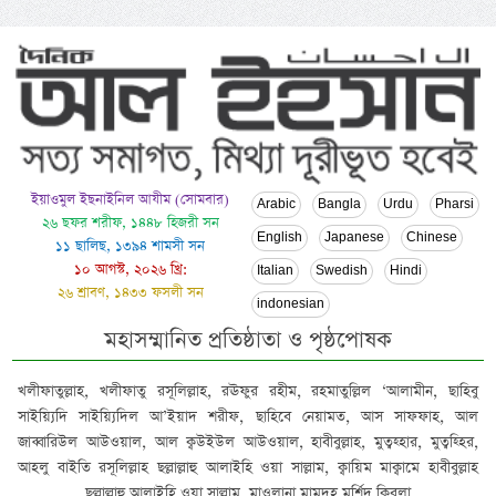
ইয়াওমুল ইছনাইনিল আযীম (সোমবার)
Arabic
Bangla
Urdu
Pharsi
২৬ ছফর শরীফ, ১৪৪৮ হিজরী সন
English
Japanese
Chinese
১১ ছালিছ, ১৩৯৪ শামসী সন
১০ আগস্ট, ২০২৬ খ্রি:
Italian
Swedish
Hindi
২৬ শ্রাবণ, ১৪৩৩ ফসলী সন
indonesian
মহাসম্মানিত প্রতিষ্ঠাতা ও পৃষ্ঠপোষক
খলীফাতুল্লাহ, খলীফাতু রসূলিল্লাহ, রঊফুর রহীম, রহমাতুল্লিল ‘আলামীন, ছাহিবু
সাইয়্যিদি সাইয়্যিদিল আ’ইয়াদ শরীফ, ছাহিবে নেয়ামত, আস সাফফাহ, আল
জাব্বারিউল আউওয়াল, আল ক্বউইউল আউওয়াল, হাবীবুল্লাহ, মুত্বহ্হার, মুত্বহ্হির,
আহলু বাইতি রসূলিল্লাহ ছল্লাল্লাহু আলাইহি ওয়া সাল্লাম, ক্বায়িম মাক্বামে হাবীবুল্লাহ
ছল্লাল্লাহু আলাইহি ওয়া সাল্লাম, মাওলানা মামদূহ মুর্শিদ ক্বিবলা