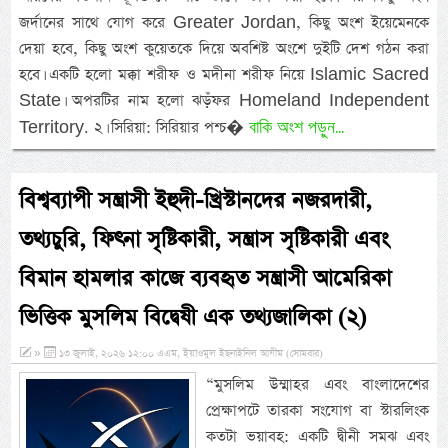
জর্দানের সাথে যোগ করে Greater Jordan, কিছু অংশ ইয়েমেনকে
দেয়া হবে, কিছু অংশ কুয়েতকে দিয়ে অবশিষ্ট অংশে দুইটি দেশ গঠন করা
হবে। একটি হলো মক্কা শরীফ ও মদীনা শরীফ নিয়ে Islamic Sacred
State। অপরটির নাম হলো ঝড়ঁফর Homeland Independent
বাকি অংশ পড়ুন...
Territory. ২। সিরিয়া: সিরিয়ার পশ্চ�
বিশ্বব্যাপী সন্ত্রাসী ইহুদী-খ্রিস্টানদের নজরদারী,
তথ্যচুরি, ফিৎনা সৃষ্টিকারী, সন্ত্রাস সৃষ্টিকারী এবং
বিমান হামলার কাজে ব্যবহৃত সন্ত্রাসী আমেরিকা
ভিত্তিক মুসলিম বিদ্বেষী এক তথ্যজালিকা (২)
»
১৩ জুলাই, ২০২৬ ১২:০০ এএম, ইয়াওমুল ইছনাইনিল আযীম (সোমবার)
“মুসলিম উম্মাহর এবং বাংলাদেশের
প্রেক্ষাপটে তারকা সংযোগ বা স্টারলিংক
কতটা ভয়াবহ: একটি দ্বীনী সমঝ এবং