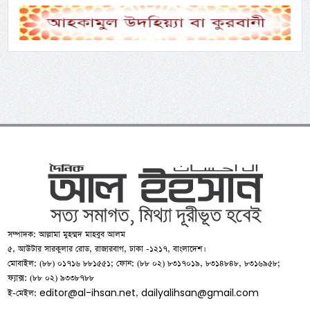
সম্পাদক: আল্লামা মুহম্মদ মাহবুব আলম
৫, আউটার সারকুলার রোড, রাজারবাগ, ঢাকা -১২১৭, বাংলাদেশ।
মোবাইল: (৮৮) ০১৭১৬ ৮৮১৫৫১; ফোন: (৮৮ ০২) ৮৩১৭০১৯, ৮৩১৪৮৪৮, ৮৩১৬৯৫৮;
ফ্যাক্স: (৮৮ ০২) ৯৩৩৮৭৮৮
editor@al-ihsan.net
dailyalihsan@gmail.com
ই-মেইল:
,