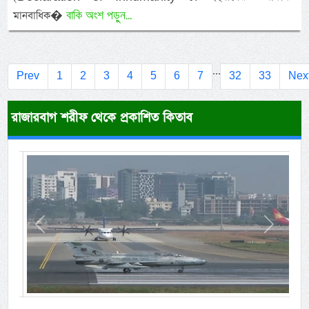
বাকি অংশ পড়ুন...
মানবাধিক�
...
Prev
1
2
3
4
5
6
7
32
33
Nex
রাজারবাগ শরীফ থেকে প্রকাশিত কিতাব
Previous
Next