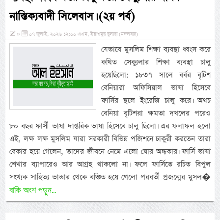
নাস্তিক্যবাদী সিলেবাস। (২য় পর্ব)
»
০৭ জুলাই, ২০২৬ ১২:০০ এএম, ইয়াওমুছ ছুলাছা (মঙ্গলবার)
যেভাবে মুসলিম শিক্ষা ব্যবস্থা ধ্বংস করে
কথিত সেক্যুলার শিক্ষা ব্যবস্থা চালু
হয়েছিলো: ১৮৩৭ সালে বর্বর বৃটিশ
বেনিয়ারা অফিসিয়াল ভাষা হিসেবে
ফার্সির স্থলে ইংরেজি চালু করে। অথচ
বেনিয়া বৃটিশরা ক্ষমতা দখলের পরেও
৮০ বছর ফার্সী ভাষা দাপ্তরিক ভাষা হিসেবে চালু ছিলো। এর ফলাফল হলো
এই, লক্ষ লক্ষ মুসলিম যারা সরকারী বিভিন্ন পজিশনে চাকুরী করতেন তারা
বেকার হয়ে গেলেন, তাদের জীবনে নেমে এলো ঘোর অন্ধকার। ফার্সি ভাষা
শেখার ব্যাপারেও আর আগ্রহ থাকলো না। ফলে ফার্সিতে রচিত বিপুল
সংখ্যক সাহিত্য ভান্ডার থেকে বঞ্চিত হয়ে গেলো পরবর্তী প্রজন্মের মুসল�
বাকি অংশ পড়ুন...