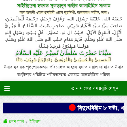
সাইয়্যিদুনা হযরত সুলত্বানুন নাছীর আলাইহিস সালাম
আল হাসানী ওয়াল হুসাইনী ওয়াল কুরাঈশী, রাজারবাগ শরীফ, ঢাকা।
خَلِيْفَةُ اللهِ، خَلِيْفَةُ رَسُوْلِ اللهِ، رَءُوْفٌ رَّحِيْمٌ، رَحْـمَةٌ لِّلْعَالَـمِيْـنَ،
صَاحِبُ سَيِّدِ سَيِّدِ الْاَعْيَادِ شَرِيْفٍ، صَاحِبِ نِعْمَتْ، اَلسَّفَّا حُ، اَلْـجَبَّارِىُّ
الْاَوَّلُ، اَلْـقَوِىُّ الْاَوَّلُ، حَبِيْبُ ال لهِ، مُطَهِّرٌ، اَهْلُ بَــيْتِ رَسُوْلِ اللهِ
صَلَّى اللهُ عَلَيْهِ وَسَلَّمَ، قَائِمُ مَقَامِ حَبِيْبِ اللهِ صَلَّى اللهُ عَلَيْهِ وَسَلَّمَ،
مَوْلـٰـنَا مَـمْدُوْحْ مُرْشِدْ قِـبْـلَةْ
سَيِّدُنَا حَضْرَتْ سُلْطَانٌ نَّصِيْـرٌ عَلَيْهِ السَّلَامُ
اَلْـحَسَنِـىُّ وَالْـحُسَيْنِـىُّ وَالْقُرَيْشِىُّ، رَاجَارْبَاغُ شَرِيْفٌ، دَاكَا
উনার মুবারক পৃষ্ঠপোষকতায় পরিচালিত আহলে সুন্নাত ওয়াল জামায়াত উনার
আক্বীদায় প্রতিষ্ঠিত শরীয়তসম্মত একমাত্র আন্তর্জাতিক পত্রিকা
নামাজের সময়সুচি দেখুন
বিদ্যুৎবিহীন ৮ ঘণ্টা, খাম
প্রথম পাতা
ইতিহাস