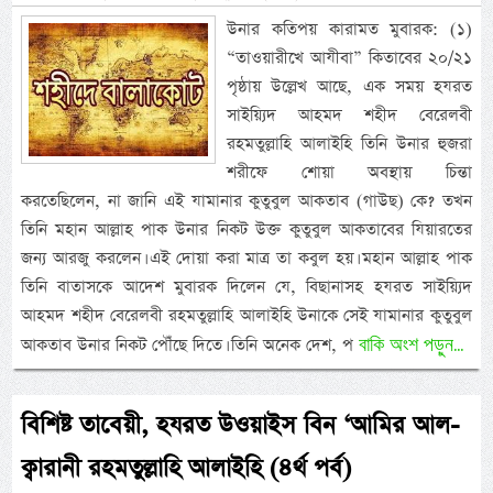
উনার কতিপয় কারামত মুবারক: (১)
“তাওয়ারীখে আযীবা” কিতাবের ২০/২১
পৃষ্ঠায় উল্লেখ আছে, এক সময় হযরত
সাইয়্যিদ আহমদ শহীদ বেরেলবী
রহমতুল্লাহি আলাইহি তিনি উনার হুজরা
শরীফে শোয়া অবস্থায় চিন্তা
করতেছিলেন, না জানি এই যামানার কুতুবুল আকতাব (গাউছ) কে? তখন
তিনি মহান আল্লাহ পাক উনার নিকট উক্ত কুতুবুল আকতাবের যিয়ারতের
জন্য আরজু করলেন। এই দোয়া করা মাত্র তা কবুল হয়। মহান আল্লাহ পাক
তিনি বাতাসকে আদেশ মুবারক দিলেন যে, বিছানাসহ হযরত সাইয়্যিদ
আহমদ শহীদ বেরেলবী রহমতুল্লাহি আলাইহি উনাকে সেই যামানার কুতুবুল
বাকি অংশ পড়ুন...
আকতাব উনার নিকট পৌঁছে দিতে। তিনি অনেক দেশ, প
বিশিষ্ট তাবেয়ী, হযরত উওয়াইস বিন ‘আমির আল-
ক্বারানী রহমতুল্লাহি আলাইহি (৪র্থ পর্ব)