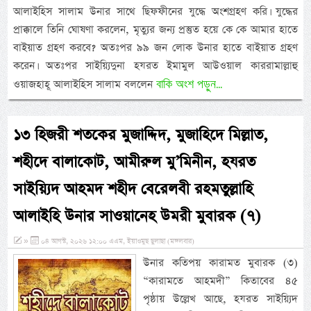
আলাইহিস সালাম উনার সাথে ছিফফীনের যুদ্ধে অংশগ্রহণ করি। যুদ্ধের
প্রাক্কালে তিনি ঘোষণা করলেন, মৃত্যুর জন্য প্রস্তুত হয়ে কে কে আমার হাতে
বাইয়াত গ্রহণ করবে? অতঃপর ৯৯ জন লোক উনার হাতে বাইয়াত গ্রহণ
করেন। অতঃপর সাইয়্যিদুনা হযরত ইমামুল আউওয়াল কাররামাল্লাহু
বাকি অংশ পড়ুন...
ওয়াজহাহূ আলাইহিস সালাম বললেন
১৩ হিজরী শতকের মুজাদ্দিদ, মুজাহিদে মিল্লাত,
শহীদে বালাকোট, আমীরুল মু’মিনীন, হযরত
সাইয়্যিদ আহমদ শহীদ বেরেলবী রহমতুল্লাহি
আলাইহি উনার সাওয়ানেহ উমরী মুবারক (৭)
»
০৪ আগস্ট, ২০২৬ ১২:০০ এএম, ইয়াওমুছ ছুলাছা (মঙ্গলবার)
উনার কতিপয় কারামত মুবারক (৩)
“কারামতে আহমদী” কিতাবের ৪৫
পৃষ্ঠায় উল্লেখ আছে, হযরত সাইয়্যিদ