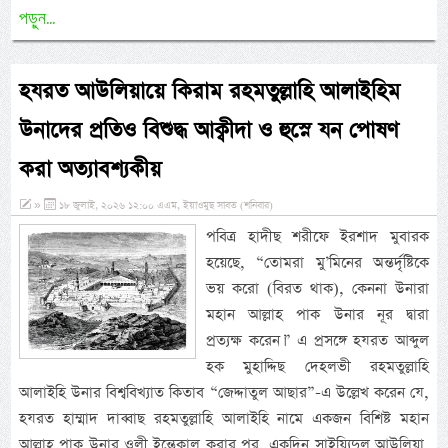
পড়ুন...
হযরত আউলিয়ায়ে কিরাম রহমতুল্লাহি আলাইহিম
উনাদের প্রতিও বিশুদ্ধ আক্বীদা ও হুস্নে যন পোষণ
করা অত্যাবশ্যকীয়
»
১৮ জুলাই, ২০২৬ ১২:০০ এএম, ইয়াওমুছ সাবত (শনিবার)
পবিত্র হাদীছ শরীফে ইরশাদ মুবারক
হয়েছে, “তোমরা মু’মিনের অন্তর্দৃষ্টিকে
ভয় করো (বিরত থাক), কেননা উনারা
মহান আল্লাহ পাক উনার নূর দ্বারা
প্রত্যক্ষ করেন।” এ প্রসঙ্গে হযরত আব্দুল
হক মুহাদ্দিছ দেহলভী রহমতুল্লাহি
আলাইহি উনার বিশ্ববিখ্যাত কিতাব “জেদ্দাতুল আছার”-এ উল্লেখ করেন যে,
হযরত হাম্মাদ দাব্বাছ রহমতুল্লাহি আলাইহি নামে একজন বিশিষ্ট মহান
আল্লাহ পাক উনার ওলী ইন্তেকাল করার পর, একদিন সাইয়্যিদুল আউলিয়া,