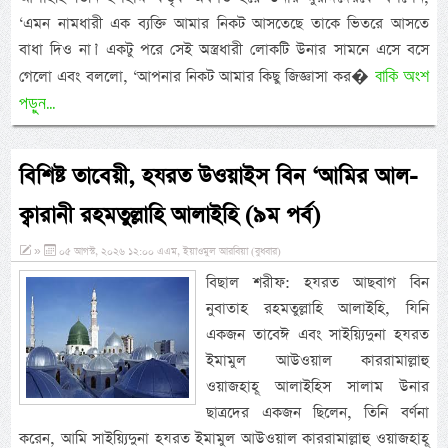
‘এমন নামধারী এক ব্যক্তি আমার নিকট আসতেছে তাকে ভিতরে আসতে
বাধা দিও না।’ একটু পরে সেই অস্ত্রধারী লোকটি উনার সামনে এসে বসে
বাকি অংশ
গেলো এবং বললো, ‘আপনার নিকট আমার কিছু জিজ্ঞাসা কর�
পড়ুন...
বিশিষ্ট তাবেয়ী, হযরত উওয়াইস বিন ‘আমির আল-
ক্বারানী রহমতুল্লাহি আলাইহি (৯ম পর্ব)
»
০৫ আগস্ট, ২০২৬ ১২:০০ এএম, ইয়াওমুল আরবিয়া (বুধবার)
বিছাল শরীফ: হযরত আছবাগ বিন
নুবাতাহ রহমতুল্লাহি আলাইহি, যিনি
একজন তাবেঈ এবং সাইয়্যিদুনা হযরত
ইমামুল আউওয়াল কাররামাল্লাহু
ওয়াজহাহূ আলাইহিস সালাম উনার
ছাত্রদের একজন ছিলেন, তিনি বর্ণনা
করেন, আমি সাইয়্যিদুনা হযরত ইমামুল আউওয়াল কাররামাল্লাহু ওয়াজহাহূ