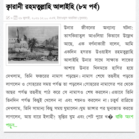
ক্বারানী রহমতুল্লাহি আলাইহি (৮ম পর্ব)
»
২৯ জুলাই, ২০২৬ ১২:০০ এএম, ইয়াওমুল আরবিয়া (বুধবার)
উনার জীবনের অন্যান্য ঘটনা:
তাযকিরাতুল আওলিয়া কিতাবে উল্লেখ
আছে, এক বর্ণনাকারী বলেন, আমি
একদিন হযরত উওয়াইস রহমতুল্লাহি
আলাইহি উনার সাথে সাক্ষাত লাভের
আশায় উনার খিদমতে হাযির হয়ে
দেখলাম, তিনি ফজরের নামায পড়ছেন। নামায শেষে তছবীহ পড়তে
লাগলেন ও যোহরের সময় পর্যন্ত তা পড়লেন। যোহরের নামাযের পর থেকে
আছর পর্যন্ত তছবীহ পাঠ করে সে নামাযও শেষ করলেন। এভাবে তিনি
তিনদিন পর্যন্ত কিছুই খেলেন না এবং শয়নও করলেন না। চতুর্থ রাত্রিতে
দেখলাম, তিনি সামান্য কিছু সময় ঘুমালেন। ঘুম ভাঙ্গার পর মুনাজাত করতে
বাকি অংশ
লাগলেন, আয় বারে ইলাহী! তৃপ্তির ঘুম এবং পেট পুরে খ�
পড়ুন...