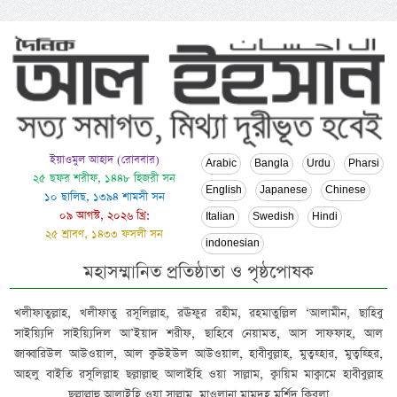
ইয়াওমুল আহাদ (রোববার)
Arabic
Bangla
Urdu
Pharsi
২৫ ছফর শরীফ, ১৪৪৮ হিজরী সন
English
Japanese
Chinese
১০ ছালিছ, ১৩৯৪ শামসী সন
০৯ আগস্ট, ২০২৬ খ্রি:
Italian
Swedish
Hindi
২৫ শ্রাবণ, ১৪৩৩ ফসলী সন
indonesian
মহাসম্মানিত প্রতিষ্ঠাতা ও পৃষ্ঠপোষক
খলীফাতুল্লাহ, খলীফাতু রসূলিল্লাহ, রঊফুর রহীম, রহমাতুল্লিল ‘আলামীন, ছাহিবু
সাইয়্যিদি সাইয়্যিদিল আ’ইয়াদ শরীফ, ছাহিবে নেয়ামত, আস সাফফাহ, আল
জাব্বারিউল আউওয়াল, আল ক্বউইউল আউওয়াল, হাবীবুল্লাহ, মুত্বহ্হার, মুত্বহ্হির,
আহলু বাইতি রসূলিল্লাহ ছল্লাল্লাহু আলাইহি ওয়া সাল্লাম, ক্বায়িম মাক্বামে হাবীবুল্লাহ
ছল্লাল্লাহু আলাইহি ওয়া সাল্লাম, মাওলানা মামদূহ মুর্শিদ ক্বিবলা