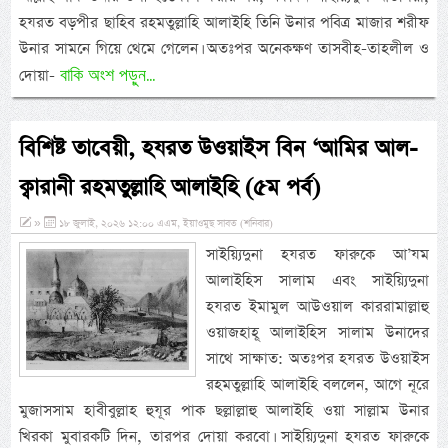
হযরত বড়পীর ছাহিব রহমতুল্লাহি আলাইহি তিনি উনার পবিত্র মাজার শরীফ
উনার সামনে গিয়ে থেমে গেলেন। অতঃপর অনেকক্ষণ তাসবীহ-তাহলীল ও
বাকি অংশ পড়ুন...
দোয়া-
বিশিষ্ট তাবেয়ী, হযরত উওয়াইস বিন ‘আমির আল-
ক্বারানী রহমতুল্লাহি আলাইহি (৫ম পর্ব)
»
১৮ জুলাই, ২০২৬ ১২:০০ এএম, ইয়াওমুছ সাবত (শনিবার)
সাইয়্যিদুনা হযরত ফারুকে আ’যম
আলাইহিস সালাম এবং সাইয়্যিদুনা
হযরত ইমামুল আউওয়াল কাররামাল্লাহু
ওয়াজহাহূ আলাইহিস সালাম উনাদের
সাথে সাক্ষাত: অতঃপর হযরত উওয়াইস
রহমতুল্লাহি আলাইহি বললেন, আগে নূরে
মুজাসসাম হাবীবুল্লাহ হুযূর পাক ছল্লাল্লাহু আলাইহি ওয়া সাল্লাম উনার
খিরকা মুবারকটি দিন, তারপর দোয়া করবো। সাইয়্যিদুনা হযরত ফারুকে