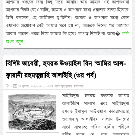
আপনার খরচের জন্য কিছু নিয়ে আসছি। আর আমার এই কাপড়খানা
আপনার নিকট রেখে যাচ্ছি, আমার ও আপনার মধ্যে ওয়াদার সাক্ষ্য হিসাবে।
তিনি বললেন, হে আমীরুল মু’মিনীন! আমার ও আপনার মধ্যে কোন
ওয়াদার প্রয়োজন নেই। আমার মনে হয় না, আজকে দিনের পর আমাকে
বাকি
আবার পাবেন। খরচা দিয়ে আমার কি হবে? কাপড় দিয়েই বা আমা�
অংশ পড়ুন...
বিশিষ্ট তাবেয়ী, হযরত উওয়াইস বিন ‘আমির আল-
ক্বারানী রহমতুল্লাহি আলাইহি (৩য় পর্ব)
»
১৪ জুলাই, ২০২৬ ১২:০০ এএম, ইয়াওমুছ ছুলাছা (মঙ্গলবার)
সাইয়্যিদুনা হযরত ফারুকে আ’যম
আলাইহিস সালাম এবং সাইয়্যিদুনা
হযরত ইমামুল আউওয়াল কাররামাল্লাহু
ওয়াজহাহূ আলাইহিস সালাম উনাদের
সাথে সাক্ষাত: পবিত্র হাদীছ শরীফে
বর্ণিত আছে যে, নূরে মুজাসসাম