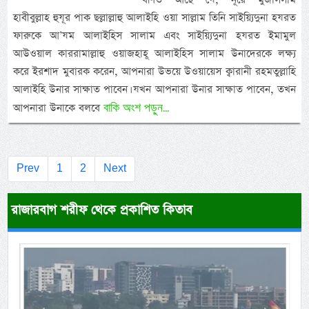
হাবীবুল্লাহ হুযূর পাক ছল্লাল্লাহু আলাইহি ওয়া সাল্লাম তিনি সাইয়্যিদুনা হযরত
ফারুকে আ’যম আলাইহিস সালাম এবং সাইয়্যিদুনা হযরত ইমামুল
আউওয়াল কাররামাল্লাহু ওয়াজহাহূ আলাইহিস সালাম উনাদেরকে লক্ষ্য
করে ইরশাদ মুবারক করেন, আপনারা উভয়ে উওয়ায়েস ক্বারানী রহমতুল্লাহি
আলাইহি উনার সাক্ষাত পাবেন। যখন আপনারা উনার সাক্ষাত পাবেন, তখন
বাকি অংশ পড়ুন...
আপনারা উনাকে বলবে
Prev
1
2
Next
রাজারবাগ শরীফ থেকে প্রকাশিত কিতাব