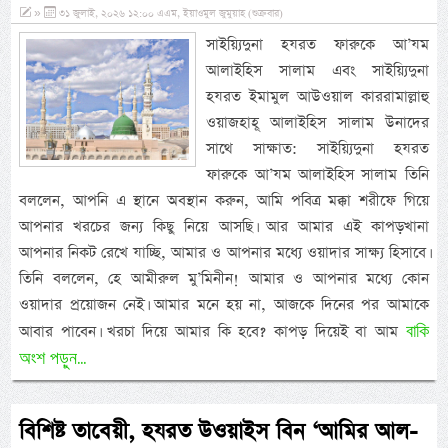
»
৩১ জুলাই, ২০২৬ ১২:০০ এএম, ইয়াওমুল জুমুয়াহ (শুক্রবার)
সাইয়্যিদুনা হযরত ফারুকে আ’যম
আলাইহিস সালাম এবং সাইয়্যিদুনা
হযরত ইমামুল আউওয়াল কাররামাল্লাহু
ওয়াজহাহূ আলাইহিস সালাম উনাদের
সাথে সাক্ষাত: সাইয়্যিদুনা হযরত
ফারুকে আ’যম আলাইহিস সালাম তিনি
বললেন, আপনি এ স্থানে অবস্থান করুন, আমি পবিত্র মক্কা শরীফে গিয়ে
আপনার খরচের জন্য কিছু নিয়ে আসছি। আর আমার এই কাপড়খানা
আপনার নিকট রেখে যাচ্ছি, আমার ও আপনার মধ্যে ওয়াদার সাক্ষ্য হিসাবে।
তিনি বললেন, হে আমীরুল মু’মিনীন! আমার ও আপনার মধ্যে কোন
ওয়াদার প্রয়োজন নেই। আমার মনে হয় না, আজকে দিনের পর আমাকে
বাকি
আবার পাবেন। খরচা দিয়ে আমার কি হবে? কাপড় দিয়েই বা আম
অংশ পড়ুন...
বিশিষ্ট তাবেয়ী, হযরত উওয়াইস বিন ‘আমির আল-