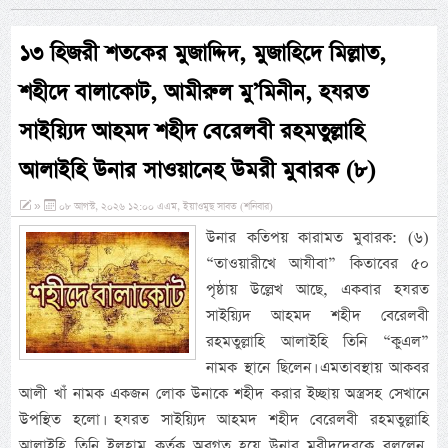
১৩ হিজরী শতকের মুজাদ্দিদ, মুজাহিদে মিল্লাত,
শহীদে বালাকোট, আমীরুল মু’মিনীন, হযরত
সাইয়্যিদ আহমদ শহীদ বেরেলবী রহমতুল্লাহি
আলাইহি উনার সাওয়ানেহ উমরী মুবারক (৮)
»
০৮ আগস্ট, ২০২৬ ১২:০০ এএম, ইয়াওমুছ সাবত (শনিবার)
উনার কতিপয় কারামত মুবারক: (৬)
“তাওয়ারীখে আযীবা” কিতাবের ৫০
পৃষ্ঠায় উল্লেখ আছে, একবার হযরত
সাইয়্যিদ আহমদ শহীদ বেরেলবী
রহমতুল্লাহি আলাইহি তিনি “কুএল”
নামক স্থানে ছিলেন। এমতাবস্থায় আকবর
আলী খাঁ নামক একজন লোক উনাকে শহীদ করার ইচ্ছায় অস্ত্রসহ সেখানে
উপস্থিত হলো। হযরত সাইয়্যিদ আহমদ শহীদ বেরেলবী রহমতুল্লাহি
আলাইহি তিনি ইলহাম কর্তৃক অবগত হয়ে উনার মুরীদদেরকে বললেন,