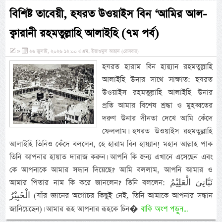
বিশিষ্ট তাবেয়ী, হযরত উওয়াইস বিন ‘আমির আল-
ক্বারানী রহমতুল্লাহি আলাইহি (৭ম পর্ব)
»
২৬ জুলাই, ২০২৬ ১২:০০ এএম, ইয়াওমুল আহাদ (রোববার)
হযরত হারাম বিন হায়্যান রহমতুল্লাহি
আলাইহি উনার সাথে সাক্ষাত: হযরত
উওয়াইস রহমতুল্লাহি আলাইহি উনার
প্রতি আমার বিশেষ শ্রদ্ধা ও মুহব্বতের
দরুণ উনার দীনতা দেখে আমি কেঁদে
ফেললাম। হযরত উওয়াইস রহমতুল্লাহি
আলাইহি তিনিও কেঁদে বললেন, হে হারাম বিন হায়্যান! মহান আল্লাহ পাক
তিনি আপনার হায়াত দারাজ করুন। আপনি কি জন্য এখানে এসেছেন এবং
কে আপনাকে আমার সন্ধান দিয়েছে? আমি বললাম, আপনি আমার ও
আমার পিতার নাম কি করে জানলেন? তিনি বললেন: نَبَّانِىَ الْعَلِيْمُ
الْخَبِيْرُ (যাঁর জ্ঞানের অগোচর কিছুই নেই, তিনি আমাকে আপনার সন্ধান
বাকি অংশ পড়ুন...
জানিয়েছেন)। আমার রূহ আপনার রূহকে চিন�