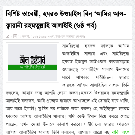
বিশিষ্ট তাবেয়ী, হযরত উওয়াইস বিন ‘আমির আল-
ক্বারানী রহমতুল্লাহি আলাইহি (৬ষ্ঠ পর্ব)
»
২২ জুলাই, ২০২৬ ১২:০০ এএম, ইয়াওমুল আরবিয়া (বুধবার)
সাইয়্যিদুনা হযরত ফারুকে আ’যম
আলাইহিস সালাম এবং সাইয়্যিদুনা
হযরত ইমামুল আউওয়াল কাররামাল্লাহু
ওয়াজহাহূ আলাইহিস সালাম উনাদের
সাথে সাক্ষাত: সাইয়্যিদুনা হযরত
ফারুকে আ’যম আলাইহিস সালাম তিনি
বললেন, আমার জন্য আপনি দোয়া করুন। হযরত উওয়াইস রহমতুল্লাহি
আলাইহি বললেন, আমি প্রত্যেক নামাযে তাশাহ্হুদে এই দোয়াই করে থাকি,
আয় বারে ইলাহী! মু’মিন নর-নারীকে ক্ষমা করুন! হে সাইয়্যিদুনা হযরত
ফারুকে আ’যম আলাইহিস সালাম! যদি কেউ ঈমান নিয়ে কবরে যেতে
পারেন, তখন দোয়া উনাকে তালাশ করবে। সাইয়্যিদুনা হযরত ফারুকে
বাকি অংশ
আ’যম আলাইহিস সালাম তিনি বললেন, আমাকে আরো নছ