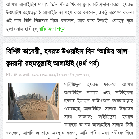
আ’যম আলাইহিস সালাম তিনি পবিত্র খিরকা মুবারকটি প্রদান করলে হযরত
উওয়াইস রহমতুল্লাহি আলাইহি তা গ্রহণ করে বললেন, একটু অপেক্ষা করুন।
এই বলে তিনি সিজদায় গিয়ে বললেন, আয় বারে ইলাহী! যেহেতু নূরে
বাকি অংশ পড়ুন...
মুজাসসাম হাবীবুল্
বিশিষ্ট তাবেয়ী, হযরত উওয়াইস বিন ‘আমির আল-
ক্বারানী রহমতুল্লাহি আলাইহি (৪র্থ পর্ব)
»
১৬ জুলাই, ২০২৬ ১২:০০ এএম, ইয়াওমুল খমীছ (বৃহস্পতিবার)
সাইয়্যিদুনা হযরত ফারুকে আ’যম
আলাইহিস সালাম এবং সাইয়্যিদুনা
হযরত ইমামুল আউওয়াল কাররামাল্লাহু
ওয়াজহাহূ আলাইহিস সালাম উনাদের
সাথে সাক্ষাত: সাইয়্যিদুনা হযরত
ফারুকে আ’যম আলাইহিস সালাম তিনি
বললেন, আপনি এ স্থানে অবস্থান করুন, আমি পবিত্র মক্কা শরীফে গিয়ে