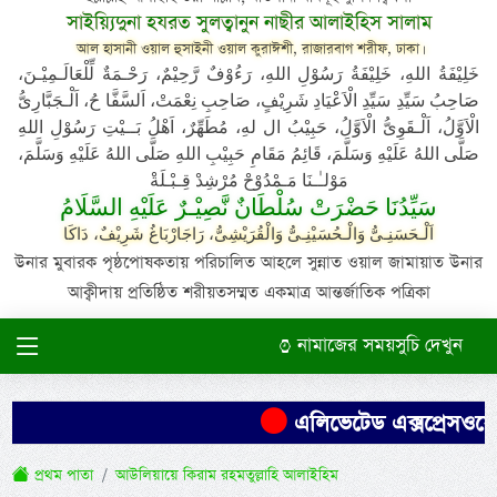
সাইয়্যিদুনা হযরত সুলত্বানুন নাছীর আলাইহিস সালাম
আল হাসানী ওয়াল হুসাইনী ওয়াল কুরাঈশী, রাজারবাগ শরীফ, ঢাকা।
خَلِيْفَةُ اللهِ، خَلِيْفَةُ رَسُوْلِ اللهِ، رَءُوْفٌ رَّحِيْمٌ، رَحْـمَةٌ لِّلْعَالَـمِيْـنَ،
صَاحِبُ سَيِّدِ سَيِّدِ الْاَعْيَادِ شَرِيْفٍ، صَاحِبِ نِعْمَتْ، اَلسَّفَّا حُ، اَلْـجَبَّارِىُّ
الْاَوَّلُ، اَلْـقَوِىُّ الْاَوَّلُ، حَبِيْبُ ال لهِ، مُطَهِّرٌ، اَهْلُ بَــيْتِ رَسُوْلِ اللهِ
صَلَّى اللهُ عَلَيْهِ وَسَلَّمَ، قَائِمُ مَقَامِ حَبِيْبِ اللهِ صَلَّى اللهُ عَلَيْهِ وَسَلَّمَ،
مَوْلـٰـنَا مَـمْدُوْحْ مُرْشِدْ قِـبْـلَةْ
سَيِّدُنَا حَضْرَتْ سُلْطَانٌ نَّصِيْـرٌ عَلَيْهِ السَّلَامُ
اَلْـحَسَنِـىُّ وَالْـحُسَيْنِـىُّ وَالْقُرَيْشِىُّ، رَاجَارْبَاغُ شَرِيْفٌ، دَاكَا
উনার মুবারক পৃষ্ঠপোষকতায় পরিচালিত আহলে সুন্নাত ওয়াল জামায়াত উনার
আক্বীদায় প্রতিষ্ঠিত শরীয়তসম্মত একমাত্র আন্তর্জাতিক পত্রিকা
নামাজের সময়সুচি দেখুন
এলিভেটেড এক্সপ্রেসওয়ের 
প্রথম পাতা
আউলিয়ায়ে কিরাম রহমতুল্লাহি আলাইহিম