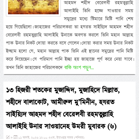
আহমদ শহীদ বেরেলবী রহমতুল্লাহি
আলাইহি তিনি হজ্জে যাওয়ার সময়
সমুদ্রের মধ্যে স্টিমারে মিষ্টি পানি শেষ
হয়ে গিয়েছিলো। জাহাজের পরিচালকরা তা হযরত সাইয়্যিদ আহমদ শহীদ
বেরেলবী রহমতুল্লাহি আলাইহি উনাকে অবগত করলে তিনি মহান আল্লাহ
পাক উনার নিকট দোয়া করতে বসে গেলেন। দোয়া করার সময় উনার নিকট
ইল্হাম হলো যে, মহান আল্লাহ পাক তিনি এই স্থানের সমুদ্রের পানি মিষ্টি
করে দিয়েছেন। যে পরিমাণ পানি ইচ্ছা হয় জাহাজে পূর্ণ করে নেয়া যাবে।
বাকি অংশ পড়ুন...
তখন তিনি জাহাজের পরিচালকদে
১৩ হিজরী শতকের মুজাদ্দিদ, মুজাহিদে মিল্লাত,
শহীদে বালাকোট, আমীরুল মু’মিনীন, হযরত
সাইয়্যিদ আহমদ শহীদ বেরেলবী রহমতুল্লাহি
আলাইহি উনার সাওয়ানেহ উমরী মুবারক (৬)
»
০১ আগস্ট, ২০২৬ ১২:০০ এএম, ইয়াওমুছ সাবত (শনিবার)