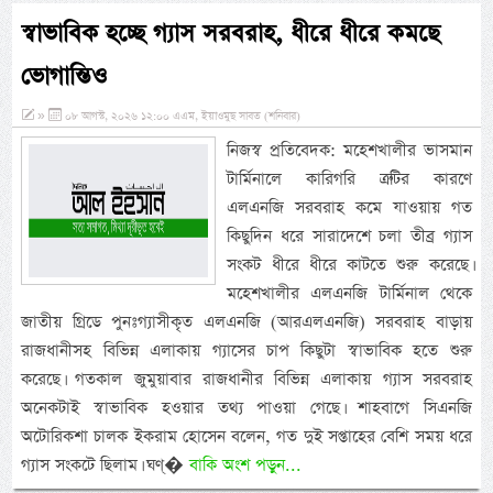
স্বাভাবিক হচ্ছে গ্যাস সরবরাহ, ধীরে ধীরে কমছে
ভোগান্তিও
»
০৮ আগস্ট, ২০২৬ ১২:০০ এএম, ইয়াওমুছ সাবত (শনিবার)
নিজস্ব প্রতিবেদক: মহেশখালীর ভাসমান
টার্মিনালে কারিগরি ত্রুটির কারণে
এলএনজি সরবরাহ কমে যাওয়ায় গত
কিছুদিন ধরে সারাদেশে চলা তীব্র গ্যাস
সংকট ধীরে ধীরে কাটতে শুরু করেছে।
মহেশখালীর এলএনজি টার্মিনাল থেকে
জাতীয় গ্রিডে পুনঃগ্যাসীকৃত এলএনজি (আরএলএনজি) সরবরাহ বাড়ায়
রাজধানীসহ বিভিন্ন এলাকায় গ্যাসের চাপ কিছুটা স্বাভাবিক হতে শুরু
করেছে। গতকাল জুমুয়াবার রাজধানীর বিভিন্ন এলাকায় গ্যাস সরবরাহ
অনেকটাই স্বাভাবিক হওয়ার তথ্য পাওয়া গেছে। শাহবাগে সিএনজি
অটোরিকশা চালক ইকরাম হোসেন বলেন, গত দুই সপ্তাহের বেশি সময় ধরে
গ্যাস সংকটে ছিলাম। ঘণ্�
বাকি অংশ পড়ুন...