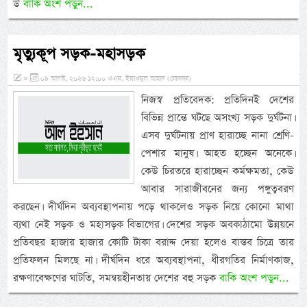
উ
বাকি অংশ পড়ুন...
মৃত্যুকূপ সড়ক-মহাসড়ক
»
০৯ আগস্ট, ২০২৬ ১২:০০ এএম, ইয়াওমুল আহাদ (রোববার)
নিজস্ব প্রতিবেদক: প্রতিদিনই দেশের
বিভিন্ন প্রান্তে ঘটছে অসংখ্য সড়ক দুর্ঘটনা।
এসব দুর্ঘটনায় প্রাণ হারাচ্ছে নানা শ্রেণি-
পেশার মানুষ। আহত হচ্ছেন অনেকে।
কেউ চিরতরে হারাচ্ছেন কর্মক্ষমতা, কেউ
আবার সারাজীবনের জন্য পঙ্গুত্ববরণ
করছেন। দীর্ঘদিন অব্যবস্থাপনায় পড়ে থাকলেও সড়ক নিয়ে কোনো মাথা
ব্যথা নেই সড়ক ও মহাসড়ক বিভাগের। দেশের সড়ক অবকাঠামো উন্নয়নে
প্রতিবছর হাজার হাজার কোটি টাকা বরাদ্দ দেয়া হলেও বাস্তব চিত্রে তার
প্রতিফলন মিলছে না। দীর্ঘদিন ধরে অব্যবস্থাপনা, ধীরগতির নির্মাণকাজ,
রক্ষণাবেক্ষণের ঘাটতি, সমন্বয়হীনতায় দেশের বহু সড়ক
বাকি অংশ পড়ুন...