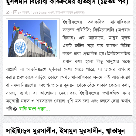
মুসলমান বিরোধী কার্যক্রমের ইতিহাস (১৫তম পর্ব)
»
০৯ আগস্ট, ২০২৬ ১২:০০ এএম, ইয়াওমুল আহাদ (রোববার)
ইহুদীসংঘের তথাকথিত মানবাধিকার
সনদের পরিচিতি: ক্রিমিনোলজি (অপরাধ
বিজ্ঞান) এর আলোকে, মানুষ মূলত
একটি জটিল সত্তা যার আচরণ বিভিন্ন
কারণ দ্বারা প্রভাবিত হয়। ক্রিমিনোলজির
প্রধান কথা হলো কিছু মানুষের মধ্যে
আগ্রাসী বা আত্মনিয়ন্ত্রণে দুর্বলতা দেখা যেতে পারে, যা তাদের অপরাধ
করার প্রবণতাকে বাড়িয়ে তোলে। অথচ মানবাধিকার সনদে এই আত্মনিয়ন্ত্রণ
বা নফস নিয়ন্ত্রণের এবং শয়তানের কুমন্ত্রনা থেকে বেঁচে থাকার কোনো কথা,
সংজ্ঞা, ব্যাখ্যা বা আলোচনা নেই। বরং ইহুদীসংঘের তথাকথিত সনদ
অনুযায়ী নফস ও শয়তানের খেয়াল খুশি মত চলা এবং চলতে দেয়া অর্থাৎ
পবি�
বাকি অংশ পড়ুন...
সাইয়্যিদুল মুরসালীন, ইমামুল মুরসালীন, খ্বাতামুন