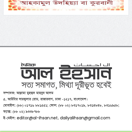
সম্পাদক: আল্লামা মুহম্মদ মাহবুব আলম
৫, আউটার সারকুলার রোড, রাজারবাগ, ঢাকা -১২১৭, বাংলাদেশ।
মোবাইল: (৮৮) ০১৭১৬ ৮৮১৫৫১; ফোন: (৮৮ ০২) ৮৩১৭০১৯, ৮৩১৪৮৪৮, ৮৩১৬৯৫৮;
ফ্যাক্স: (৮৮ ০২) ৯৩৩৮৭৮৮
editor@al-ihsan.net
dailyalihsan@gmail.com
ই-মেইল:
,