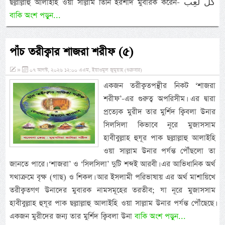
ছল্লাল্লাহু আলাইহি ওয়া সাল্লাম তিনি ইরশাদ মুবারক করেন- كُلُّ لَعِب
বাকি অংশ পড়ুন...
পাঁচ তরীক্বার শাজরা শরীফ (৫)
»
০৭ আগস্ট, ২০২৬ ১২:০০ এএম, ইয়াওমুল জুমুয়াহ (শুক্রবার)
একজন তরীক্বতপন্থীর নিকট ‘শাজরা
শরীফ’-এর গুরুত্ব অপরিসীম। এর দ্বারা
প্রত্যেক মুরীদ তার মুর্শিদ ক্বিবলা উনার
সিলসিলা কিভাবে নূরে মুজাসসাম
হাবীবুল্লাহ হুযূর পাক ছল্লাল্লাহু আলাইহি
ওয়া সাল্লাম উনার পর্যন্ত পৌঁছলো তা
জানতে পারে। ‘শাজরা’ ও ‘সিলসিলা’ দুটি শব্দই আরবী। এর আভিধানিক অর্থ
যথাক্রমে বৃক্ষ (গাছ) ও শিকল। আর ইসলামী পরিভাষায় এর অর্থ মাশায়িখে
তরীক্বতগণ উনাদের মুবারক নামসমূহের তরতীব; যা নূরে মুজাসসাম
হাবীবুল্লাহ হুযূর পাক ছল্লাল্লাহু আলাইহি ওয়া সাল্লাম উনার পর্যন্ত পৌঁছেছে।
একজন মুরীদের জন্য তার মুর্শিদ ক্বিবলা উনা
বাকি অংশ পড়ুন...