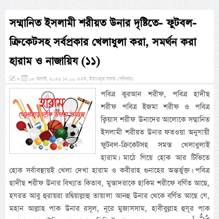
সম্মানিত ইসলামী শরীয়ত উনার দৃষ্টিতে- ফুটবল-
ক্রিকেটসহ সর্বপ্রকার খেলাধুলা করা, সমর্থন করা
হারাম ও নাজায়িয (১১)
»
০৮ আগস্ট, ২০২৬ ১২:০০ এএম, ইয়াওমুছ সাবত (শনিবার)
পবিত্র কুরআন শরীফ, পবিত্র হাদীছ
শরীফ পবিত্র ইজমা শরীফ ও পবিত্র
ক্বিয়াস শরীফ উনাদের আলোকে সম্মানিত
ইসলামী শরীয়ত উনার ফতওয়া অনুযায়ী
ফুটবল-ক্রিকেটসহ সমস্ত খেলাধুলাই
হারাম। মাঠে গিয়ে হোক আর টিভিতে
হোক সর্বাবস্থায়ই খেলা দেখা হারাম ও কবীরাহ গুনাহের অন্তর্ভুক্ত। পবিত্র
হাদীছ শরীফ উনার বিখ্যাত কিতাব, মুস্তাদরাকে হাকিম শরীফে বর্ণিত আছে,
হযরত আবু হুরায়রা রদ্বিয়াল্লাহু তায়ালা আনহু উনার থেকে বর্ণিত আছে যে,
মহান আল্লাহ পাক উনার রসূল, নূরে মুজাসসাম, হাবীবুল্লাহ হুযূর পাক