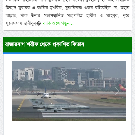
জিহাদ মুবারক-এ কাফির-মুশরিক, মুনাফিকরা গুজব রটিয়েছিল যে, মহান
আল্লাহ পাক উনার মহাসম্মানিত মহাপবিত্র হাবীব ও মাহবূব, নূরে
মুজাসসাম হাবীবুল্�
বাকি অংশ পড়ুন...
রাজারবাগ শরীফ থেকে প্রকাশিত কিতাব
Previous
Next