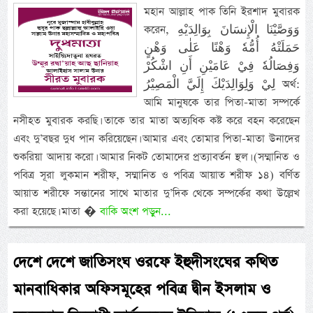
মহান আল্লাহ পাক তিনি ইরশাদ মুবারক
করেন, وَوَصَّيْنَا الْإِنسَانَ بِوَالِدَيْهِ
حَمَلَتْهُ أُمُّهٗ وَهْنًا عَلٰى وَهْنٍ
وَفِصَالُهٗ فِيْ عَامَيْنِ أَنِ اشْكُرْ
لِيْ وَلِوَالِدَيْكَ إِلَيَّ الْمَصِيْرُ অর্থ:
আমি মানুষকে তার পিতা-মাতা সম্পর্কে
নসীহত মুবারক করছি। তাকে তার মাতা অত্যধিক কষ্ট করে বহন করেছেন
এবং দু’বছর দুধ পান করিয়েছেন। আমার এবং তোমার পিতা-মাতা উনাদের
শুকরিয়া আদায় করো। আমার নিকট তোমাদের প্রত্যাবর্তন স্থল। (সম্মানিত ও
পবিত্র সূরা লুকমান শরীফ, সম্মানিত ও পবিত্র আয়াত শরীফ ১৪) বর্ণিত
আয়াত শরীফে সন্তানের সাথে মাতার দু’দিক থেকে সম্পর্কের কথা উল্লেখ
করা হয়েছে। মাতা �
বাকি অংশ পড়ুন...
দেশে দেশে জাতিসংঘ ওরফে ইহুদীসংঘের কথিত
মানবাধিকার অফিসমূহের পবিত্র দ্বীন ইসলাম ও