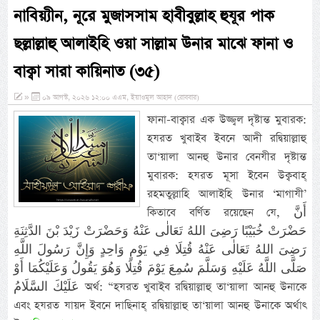
নাবিয়্যীন, নূরে মুজাসসাম হাবীবুল্লাহ হুযূর পাক
ছল্লাল্লাহু আলাইহি ওয়া সাল্লাম উনার মাঝে ফানা ও
বাক্বা সারা কায়িনাত (৩৫)
»
০৯ আগস্ট, ২০২৬ ১২:০০ এএম, ইয়াওমুল আহাদ (রোববার)
ফানা-বাক্বার এক উজ্জ্বল দৃষ্টান্ত মুবারক:
হযরত খুবাইব ইবনে আদী রদ্বিয়াল্লাহু
তা‘য়ালা আনহু উনার বেনযীর দৃষ্টান্ত
মুবারক: হযরত মূসা ইব‌েন উক্ববাহ্
রহমতুল্লাহি আলাইহি উনার ‘মাগাযী’
কিতাবে বর্ণিত রয়েছেন যে, أَنَّ
حَضْرَتْ خُبَيْبًا رَضِىَ اللهُ تَعَالٰى عَنْهُ وَحَضْرَتْ زَيْدَ بْنَ الدَّثِنَةِ
رَضِىَ اللهُ تَعَالٰى عَنْهُ قُتِلَا فِي يَوْمٍ وَاحِدٍ وَإِنَّ رَسُولَ اللَّهِ
صَلَّى اللَّهُ عَلَيْهِ وَسَلَّمَ سُمِعَ يَوْمَ قُتِلَا وَهُوَ يَقُولُ وَعَلَيْكُمَا أَوْ
عَلَيْكَ السَّلَامُ অর্থ: “হযরত খুবাইব রদ্বিয়াল্লাহু তা‘য়ালা আনহু উনাকে
এবং হযরত যায়দ ইবনে দাছিনাহ্ রদ্বিয়াল্লাহু তা‘য়ালা আনহু উনাকে অর্থাৎ