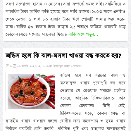
তরুণ উদ্যোক্তা হাসান ও হোসেন। তারা সম্পর্কে যমজ ভাই। সবমিলিয়ে ৩
লক্ষাধিক টাকা আর্থিক ক্ষতি হয়েছে বলে দাবি তাদের। ২০২৩ সালে এনজিও
থেকে নেওয়া ১ লাখ ৮০ হাজার টাকা ঋণে পোলট্রি খামার শুরু করেন
তারা। বার্ষিক ৫০ হাজার টাকা ভাড়ায় ২৫ শতাংশ জমিতে খামারটি গড়ে
তোলেন। এতে সংসারে সচ্ছলতা ফিরেছ
বাকি অংশ পড়ুন...
জন্ডিস হলে কি ঝাল-মসলা খাওয়া বন্ধ করতে হয়?
»
০৯ আগস্ট, ২০২৬ ১২:০০ এএম, ইয়াওমুল আহাদ (রোববার)
জন্ডিস হলে সব ধরনের ঝাল ও
মসলাযুক্ত খাবার পুরোপুরি বন্ধ করে
দেওয়ার যে রেওয়াজ সমাজে প্রচলিত
রয়েছে, আধুনিক চিকিৎসাবিজ্ঞানে তার
কোনো জোরালো ভিত্তি নেই।
চিকিৎসকদের মতে, কেবল সেদ্ধ বা
স্বাদহীন খাবার খাওয়ার বদলে রোগীর জন্য সহজপাচ্য ও সুষম খাবার
নির্বাচন করাটাই বেশি জরুরি। পরিমিত পুষ্টি এবং স্বাস্থ্যকর খাদ্যাভ্যাসই