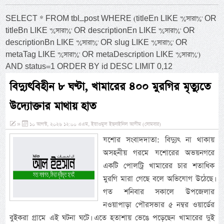
SELECT * FROM tbl_post WHERE (titleEn LIKE '%সারা%' OR
titleBn LIKE '%সারা%' OR descriptionEn LIKE '%সারা%' OR
descriptionBn LIKE '%সারা%' OR slug LIKE '%সারা%' OR
metaTag LIKE '%সারা%' OR metaDescription LIKE '%সারা%')
AND status=1 ORDER BY id DESC LIMIT 0,12
বিদ্যুৎবিহীন ৮ ঘণ্টা, খামারের ৪০০ মুরগির মৃত্যুতে
উদ্যোক্তার মাথায় হাত
»
১০ আগস্ট, ২০২৬ ১২:০০ এএম, ইয়াওমুল ইছনাইনিল আযীম (সোমবার)
যশোর সংবাদদাতা: বিদ্যুৎ না থাকায়
অসহনীয় গরমে যশোরের অভয়নগরে
একটি পোলট্রি খামারের চার শতাধিক
মুরগি মারা গেছে বলে অভিযোগ উঠেছে।
গত শনিবার সকালে উপজেলার
নওয়াপাড়া পৌরসভার ৫ নম্বর ওয়ার্ডের
বুইকরা গ্রামে এই ঘটনা ঘটে। এতে হতাশায় ভেঙে পড়েছেন খামারের দুই