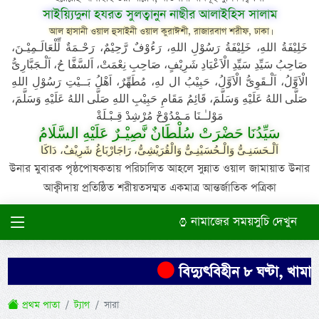
সাইয়্যিদুনা হযরত সুলত্বানুন নাছীর আলাইহিস সালাম
আল হাসানী ওয়াল হুসাইনী ওয়াল কুরাঈশী, রাজারবাগ শরীফ, ঢাকা।
خَلِيْفَةُ اللهِ، خَلِيْفَةُ رَسُوْلِ اللهِ، رَءُوْفٌ رَّحِيْمٌ، رَحْـمَةٌ لِّلْعَالَـمِيْـنَ،
صَاحِبُ سَيِّدِ سَيِّدِ الْاَعْيَادِ شَرِيْفٍ، صَاحِبِ نِعْمَتْ، اَلسَّفَّا حُ، اَلْـجَبَّارِىُّ
الْاَوَّلُ، اَلْـقَوِىُّ الْاَوَّلُ، حَبِيْبُ ال لهِ، مُطَهِّرٌ، اَهْلُ بَــيْتِ رَسُوْلِ اللهِ
صَلَّى اللهُ عَلَيْهِ وَسَلَّمَ، قَائِمُ مَقَامِ حَبِيْبِ اللهِ صَلَّى اللهُ عَلَيْهِ وَسَلَّمَ،
مَوْلـٰـنَا مَـمْدُوْحْ مُرْشِدْ قِـبْـلَةْ
سَيِّدُنَا حَضْرَتْ سُلْطَانٌ نَّصِيْـرٌ عَلَيْهِ السَّلَامُ
اَلْـحَسَنِـىُّ وَالْـحُسَيْنِـىُّ وَالْقُرَيْشِىُّ، رَاجَارْبَاغُ شَرِيْفٌ، دَاكَا
উনার মুবারক পৃষ্ঠপোষকতায় পরিচালিত আহলে সুন্নাত ওয়াল জামায়াত উনার
আক্বীদায় প্রতিষ্ঠিত শরীয়তসম্মত একমাত্র আন্তর্জাতিক পত্রিকা
নামাজের সময়সুচি দেখুন
বিদ্যুৎবিহীন ৮ ঘণ্টা, খামারে
প্রথম পাতা
ট্যাগ
সারা