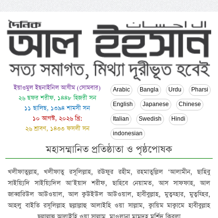
ইয়াওমুল ইছনাইনিল আযীম (সোমবার)
Arabic
Bangla
Urdu
Pharsi
২৬ ছফর শরীফ, ১৪৪৮ হিজরী সন
English
Japanese
Chinese
১১ ছালিছ, ১৩৯৪ শামসী সন
১০ আগস্ট, ২০২৬ খ্রি:
Italian
Swedish
Hindi
২৬ শ্রাবণ, ১৪৩৩ ফসলী সন
indonesian
মহাসম্মানিত প্রতিষ্ঠাতা ও পৃষ্ঠপোষক
খলীফাতুল্লাহ, খলীফাতু রসূলিল্লাহ, রঊফুর রহীম, রহমাতুল্লিল ‘আলামীন, ছাহিবু
সাইয়্যিদি সাইয়্যিদিল আ’ইয়াদ শরীফ, ছাহিবে নেয়ামত, আস সাফফাহ, আল
জাব্বারিউল আউওয়াল, আল ক্বউইউল আউওয়াল, হাবীবুল্লাহ, মুত্বহ্হার, মুত্বহ্হির,
আহলু বাইতি রসূলিল্লাহ ছল্লাল্লাহু আলাইহি ওয়া সাল্লাম, ক্বায়িম মাক্বামে হাবীবুল্লাহ
ছল্লাল্লাহু আলাইহি ওয়া সাল্লাম, মাওলানা মামদূহ মুর্শিদ ক্বিবলা