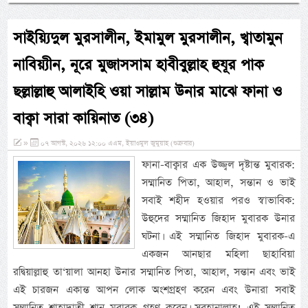
সাইয়্যিদুল মুরসালীন, ইমামুল মুরসালীন, খ্বাতামুন
নাবিয়্যীন, নূরে মুজাসসাম হাবীবুল্লাহ হুযূর পাক
ছল্লাল্লাহু আলাইহি ওয়া সাল্লাম উনার মাঝে ফানা ও
বাক্বা সারা কায়িনাত (৩৪)
»
০৭ আগস্ট, ২০২৬ ১২:০০ এএম, ইয়াওমুল জুমুয়াহ (শুক্রবার)
ফানা-বাক্বার এক উজ্জ্বল দৃষ্টান্ত মুবারক:
সম্মানিত পিতা, আহাল, সন্তান ও ভাই
সবাই শহীদ হওয়ার পরও স্বাভাবিক:
উহুদের সম্মানিত জিহাদ মুবারক উনার
ঘটনা। এই সম্মানিত জিহাদ মুবারক-এ
একজন আনছার মহিলা ছাহাবিয়া
রদ্বিয়াল্লাহু তা‘য়ালা আনহা উনার সম্মানিত পিতা, আহাল, সন্তান এবং ভাই
এই চারজন একান্ত আপন লোক অংশগ্রহণ করেন এবং উনারা সবাই
সম্মানিত শাহাদাতী শান মুবারক গ্রহণ করেন। সুবহানাল্লাহ! এই সম্মানিত