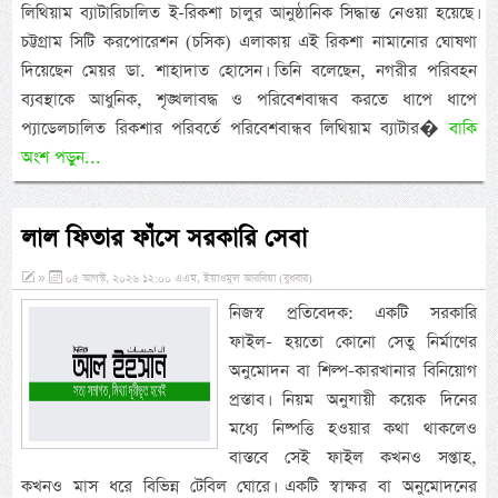
লিথিয়াম ব্যাটারিচালিত ই-রিকশা চালুর আনুষ্ঠানিক সিদ্ধান্ত নেওয়া হয়েছে।
চট্টগ্রাম সিটি করপোরেশন (চসিক) এলাকায় এই রিকশা নামানোর ঘোষণা
দিয়েছেন মেয়র ডা. শাহাদাত হোসেন। তিনি বলেছেন, নগরীর পরিবহন
ব্যবস্থাকে আধুনিক, শৃঙ্খলাবদ্ধ ও পরিবেশবান্ধব করতে ধাপে ধাপে
প্যাডেলচালিত রিকশার পরিবর্তে পরিবেশবান্ধব লিথিয়াম ব্যাটার�
বাকি
অংশ পড়ুন...
লাল ফিতার ফাঁসে সরকারি সেবা
»
০৫ আগস্ট, ২০২৬ ১২:০০ এএম, ইয়াওমুল আরবিয়া (বুধবার)
নিজস্ব প্রতিবেদক: একটি সরকারি
ফাইল- হয়তো কোনো সেতু নির্মাণের
অনুমোদন বা শিল্প-কারখানার বিনিয়োগ
প্রস্তাব। নিয়ম অনুযায়ী কয়েক দিনের
মধ্যে নিষ্পত্তি হওয়ার কথা থাকলেও
বাস্তবে সেই ফাইল কখনও সপ্তাহ,
কখনও মাস ধরে বিভিন্ন টেবিল ঘোরে। একটি স্বাক্ষর বা অনুমোদনের