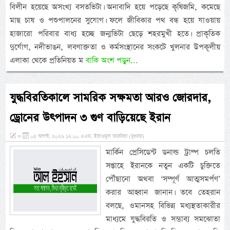
বিলীন হয়েছে অসংখ্য বসতভিটা। অনাবাদি হয়ে পড়েছে কৃষিজমি, কমেছে
মাছ চাষ ও পশুপালনের সুযোগ। ফলে জীবিকার পথ বন্ধ হয়ে যাওয়ায়
হাজারো পরিবার বাধ্য হচ্ছে জন্মভিটা ছেড়ে শহরমুখী হতে। প্রাকৃতিক
দুর্যোগ, নদীভাঙন, লবণাক্ততা ও কর্মসংস্থানের সংকটে খুলনার উপকূলীয়
এলাকা থেকে প্রতিনিয়ত ম
বাকি অংশ পড়ুন...
যুদ্ধবিরতিকালে সামরিক সক্ষমতা আরও জোরদার,
ড্রোনের উৎপাদন ৩ গুণ বাড়িয়েছে ইরান
»
০৫ আগস্ট, ২০২৬ ১২:০০ এএম, ইয়াওমুল আরবিয়া (বুধবার)
মার্কিন প্রেসিডেন্ট ডনাল্ড ট্রাম্প চলতি
সপ্তাহে ইরানকে নতুন একটি চুক্তিতে
পৌঁছানো অথবা ‘সম্পূর্ণ আত্মসমর্পণ’
করার আহ্বান জানান। তবে তেহরান
বলছে, ওমানসহ বিভিন্ন মধ্যস্থতাকারীর
মাধ্যমে যুদ্ধবিরতি ও সম্ভাব্য সমঝোতা