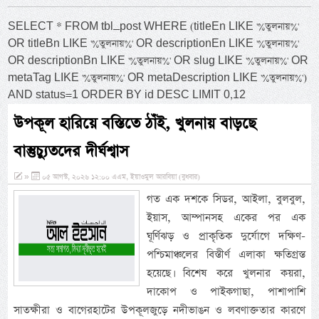
SELECT * FROM tbl_post WHERE (titleEn LIKE '%তুলনায়%'
OR titleBn LIKE '%তুলনায়%' OR descriptionEn LIKE '%তুলনায়%'
OR descriptionBn LIKE '%তুলনায়%' OR slug LIKE '%তুলনায়%' OR
metaTag LIKE '%তুলনায়%' OR metaDescription LIKE '%তুলনায়%')
AND status=1 ORDER BY id DESC LIMIT 0,12
উপকূল হারিয়ে বস্তিতে ঠাঁই, খুলনায় বাড়ছে
বাস্তুচ্যুতদের দীর্ঘশ্বাস
»
০৫ আগস্ট, ২০২৬ ১২:০০ এএম, ইয়াওমুল আরবিয়া (বুধবার)
গত এক দশকে সিডর, আইলা, বুলবুল,
ইয়াস, আম্পানসহ একের পর এক
ঘূর্ণিঝড় ও প্রাকৃতিক দুর্যোগে দক্ষিণ-
পশ্চিমাঞ্চলের বিস্তীর্ণ এলাকা ক্ষতিগ্রস্ত
হয়েছে। বিশেষ করে খুলনার কয়রা,
দাকোপ ও পাইকগাছা, পাশাপাশি
সাতক্ষীরা ও বাগেরহাটের উপকূলজুড়ে নদীভাঙন ও লবণাক্ততার কারণে