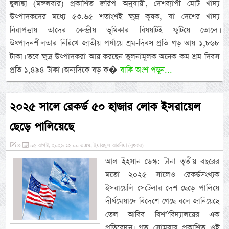
ছুলাছা (মঙ্গলবার) প্রকাশিত জরিপ অনুযায়ী, দেশব্যাপী মোট খাদ্য
উৎপাদকদের মধ্যে ৫৩.৬৫ শতাংশই ক্ষুদ্র কৃষক, যা দেশের খাদ্য
নিরাপত্তায় তাদের কেন্দ্রীয় ভূমিকার বিষয়টিই ফুটিয়ে তোলে।
উৎপাদনশীলতার নিরিখে জাতীয় পর্যায়ে শ্রম-দিবস প্রতি গড় আয় ১,৮৬৮
টাকা। তবে ক্ষুদ্র উৎপাদকরা আয় করছেন তুলনামূলক অনেক কম-শ্রম-দিবস
প্রতি ১,৪৯৪ টাকা। অন্যদিকে বড় ক�
বাকি অংশ পড়ুন...
২০২৫ সালে রেকর্ড ৫০ হাজার লোক ইসরায়েল
ছেড়ে পালিয়েছে
»
০৫ আগস্ট, ২০২৬ ১২:০০ এএম, ইয়াওমুল আরবিয়া (বুধবার)
আল ইহসান ডেস্ক: টানা তৃতীয় বছরের
মতো ২০২৫ সালেও রেকর্ডসংখ্যক
ইসরায়েলি সেটেলার দেশ ছেড়ে পালিয়ে
দীর্ঘমেয়াদে বিদেশে গেছে বলে জানিয়েছে
তেল আবিব বিশ^বিদ্যালয়ের এক
প্রতিবেদন। গত সোমবার প্রকাশিত ওই