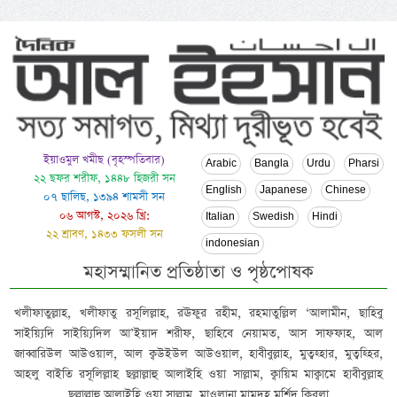
ইয়াওমুল খমীছ (বৃহস্পতিবার)
Arabic
Bangla
Urdu
Pharsi
২২ ছফর শরীফ, ১৪৪৮ হিজরী সন
English
Japanese
Chinese
০৭ ছালিছ, ১৩৯৪ শামসী সন
০৬ আগস্ট, ২০২৬ খ্রি:
Italian
Swedish
Hindi
২২ শ্রাবণ, ১৪৩৩ ফসলী সন
indonesian
মহাসম্মানিত প্রতিষ্ঠাতা ও পৃষ্ঠপোষক
খলীফাতুল্লাহ, খলীফাতু রসূলিল্লাহ, রঊফুর রহীম, রহমাতুল্লিল ‘আলামীন, ছাহিবু
সাইয়্যিদি সাইয়্যিদিল আ’ইয়াদ শরীফ, ছাহিবে নেয়ামত, আস সাফফাহ, আল
জাব্বারিউল আউওয়াল, আল ক্বউইউল আউওয়াল, হাবীবুল্লাহ, মুত্বহ্হার, মুত্বহ্হির,
আহলু বাইতি রসূলিল্লাহ ছল্লাল্লাহু আলাইহি ওয়া সাল্লাম, ক্বায়িম মাক্বামে হাবীবুল্লাহ
ছল্লাল্লাহু আলাইহি ওয়া সাল্লাম, মাওলানা মামদূহ মুর্শিদ ক্বিবলা