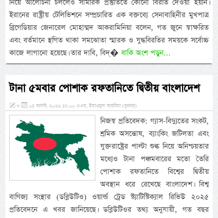
নিয়ে আলোচনা চললেও সামরিক প্রস্তুতিতে কোনো বিরতি দেওয়া হয়নি।
ইরানের রাষ্ট্রীয় টেলিভিশনে সম্প্রচারিত এক বক্তব্যে সেনাবাহিনীর মুখপাত্র
ব্রিগেডিয়ার জেনারেল মোহাম্মদ আকরামিনিয়া বলেন, গত জুনে স্বাক্ষরিত
এবং বর্তমানে স্থগিত থাকা সমঝোতা স্মারক ও যুদ্ধবিরতির সময়কে সর্বোচ্চ
কাজে লাগানো হয়েছে। তার দাবি, বিদ্�
বাকি অংশ পড়ুন...
টানা ৫মবার পোশাক রফতানিতে দ্বিতীয় বাংলাদেশ
»
০৫ আগস্ট, ২০২৬ ১২:০০ এএম, ইয়াওমুল আরবিয়া (বুধবার)
নিজস্ব প্রতিবেদক: গ্যাস-বিদ্যুতের সংকট,
শ্রমিক অসন্তোষ, ব্যাংকিং জটিলতা এবং
যুক্তরাষ্ট্রের পাল্টা শুল্ক নিয়ে অনিশ্চয়তার
মধ্যেও টানা পঞ্চমবারের মতো তৈরি
পোশাক রফতানিতে বিশ্বের দ্বিতীয়
অবস্থান ধরে রেখেছে বাংলাদেশ। বিশ্ব
বাণিজ্য সংস্থার (ডব্লিউটিও) ওয়ার্ল্ড ট্রেড স্ট্যাটিস্টিক্যাল রিভিউ ২০২৫
প্রতিবেদনে এ খবর জানিয়েছে। ডব্লিউটিওর তথ্য অনুযায়ী, গত বছর