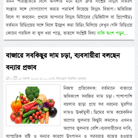
এমন পরিস্থিতিতে বিলে অসঙ্গতি মনে হলে দ্রুত সংশ্লিষ্ট বিদ্যুৎ বিতরণ
সংস্থার সঙ্গে যোগাযোগ করার পরামর্শ দিয়েছে বিদ্যুৎ বিভাগ। অতিরিক্ত
বিলে যা করবেন: প্রথমে আপনার বিদ্যুৎ মিটারের (ডিজিটাল বা প্রিপেইড)
বর্তমান রিডিংয়ের সঙ্গে বিলে উল্লেখ করা রিডিং মিলিয়ে দেখুন। যদি রিডিংয়ে
কোনো গরমিল বা ভুল ধরা পড়ে, তাহলে সংশ্লিষ্ট বিদ্য
বাকি অংশ পড়ুন...
বাজারে সবকিছুর দাম চড়া, ব্যবসায়ীরা বলছেন
বন্যার প্রভাব
»
০৫ আগস্ট, ২০২৬ ১২:০০ এএম, ইয়াওমুল আরবিয়া (বুধবার)
নিজস্ব প্রতিবেদক: বর্তমানে বাজারে
অধিকাংশ সবজির দাম চড়া। পাশাপাশি
বয়লার ছাড়া প্রায় সব ধরনের মুরগির
দামও ঊর্ধ্বমুখী। ডিমের দাম কয়েকদিন
আগের তুলনায় কিছুটা কমলেও এখনও
আগের তুলনায় বেশি। ব্যবসায়ীদের দাবি,
সাম্প্রতিক বৃষ্টি ও বন্যার কারণে উৎপাদন ও সরবরাহ ব্যাহত হওয়ায়