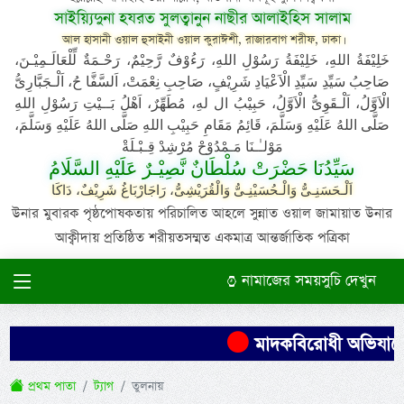
সাইয়্যিদুনা হযরত সুলত্বানুন নাছীর আলাইহিস সালাম
আল হাসানী ওয়াল হুসাইনী ওয়াল কুরাঈশী, রাজারবাগ শরীফ, ঢাকা।
خَلِيْفَةُ اللهِ، خَلِيْفَةُ رَسُوْلِ اللهِ، رَءُوْفٌ رَّحِيْمٌ، رَحْـمَةٌ لِّلْعَالَـمِيْـنَ،
صَاحِبُ سَيِّدِ سَيِّدِ الْاَعْيَادِ شَرِيْفٍ، صَاحِبِ نِعْمَتْ، اَلسَّفَّا حُ، اَلْـجَبَّارِىُّ
الْاَوَّلُ، اَلْـقَوِىُّ الْاَوَّلُ، حَبِيْبُ ال لهِ، مُطَهِّرٌ، اَهْلُ بَــيْتِ رَسُوْلِ اللهِ
صَلَّى اللهُ عَلَيْهِ وَسَلَّمَ، قَائِمُ مَقَامِ حَبِيْبِ اللهِ صَلَّى اللهُ عَلَيْهِ وَسَلَّمَ،
مَوْلـٰـنَا مَـمْدُوْحْ مُرْشِدْ قِـبْـلَةْ
سَيِّدُنَا حَضْرَتْ سُلْطَانٌ نَّصِيْـرٌ عَلَيْهِ السَّلَامُ
اَلْـحَسَنِـىُّ وَالْـحُسَيْنِـىُّ وَالْقُرَيْشِىُّ، رَاجَارْبَاغُ شَرِيْفٌ، دَاكَا
উনার মুবারক পৃষ্ঠপোষকতায় পরিচালিত আহলে সুন্নাত ওয়াল জামায়াত উনার
আক্বীদায় প্রতিষ্ঠিত শরীয়তসম্মত একমাত্র আন্তর্জাতিক পত্রিকা
নামাজের সময়সুচি দেখুন
মাদকবিরোধী অভিযানে এক
প্রথম পাতা
ট্যাগ
তুলনায়