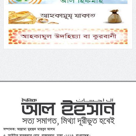
সম্পাদক: আল্লামা মুহম্মদ মাহবুব আলম
৫, আউটার সারকুলার রোড, রাজারবাগ, ঢাকা -১২১৭, বাংলাদেশ।