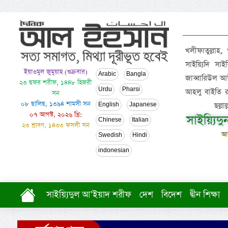
খলীফাতুল্লাহ,
সাইয়্যিদি স
ইয়াওমুল জুমুয়াহ (শুক্রবার)
Arabic
Bangla
জাব্বারিউল আউ
২৩ ছফর শরীফ, ১৪৪৮ হিজরী
Urdu
Pharsi
আহলু বাইতি রসূল
সন
০৮ ছালিছ, ১৩৯৪ শামসী সন
ছল্ল
English
Japanese
০৭ আগস্ট, ২০২৬ খ্রি:
সাইয়্যিদ
Chinese
Italian
২৩ শ্রাবণ, ১৪৩৩ ফসলী সন
আল
Swedish
Hindi
indonesian
সাইয়্যিদুল আ’ইয়াদ শরীফ
দেশ
বিদেশ
দ্বীন শিক্ষা