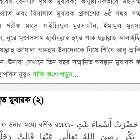
িবের বেনযীর দৃষ্টান্ত মুবারক: আনুষ্ঠানিকভাবে মহাসম্
ুওওয়াত এবং রিসালাত মুবারক প্রকাশের ৬ষ্ঠ বছর সম্ম
ম শরীফ মাসে সাইয়্যিদুল মুরসালীন, ইমামুল মুরসা
যীন, নূরে মুজাসসাম হাবীবুল্লাহ হুযূর পাক ছল্লাল্লাহু আলাইহ
িয়াল্লাহু তা‘য়ালা আনহুম উনাদেরকে নিয়ে শি’বে আবূ ত্বা
েন। উনারা সেখানে তিন বছর সম্মানিত অবস্থান মুবারক 
পবিত্র নুবুও
বাকি অংশ পড়ুন...
্নত মুবারক (২)
্যে বর্ণিত রয়েছে- عَنْ حَضْرَتْ أَسْمَاءَ بِنْتِ
 بَكْرٍ رَضِىَ اللهُ تَعَالٰى عَنْهَا قَالَتْ دَخَل