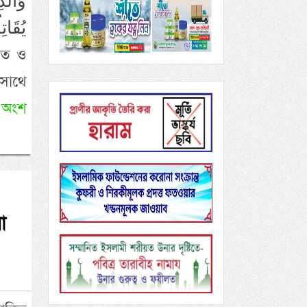
يُقَات
 সাথে
 অংশ
া