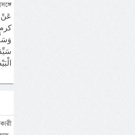
সঙ্গে
كرم ا
وَسَل
سَيِّد
الْبَ
নকারী