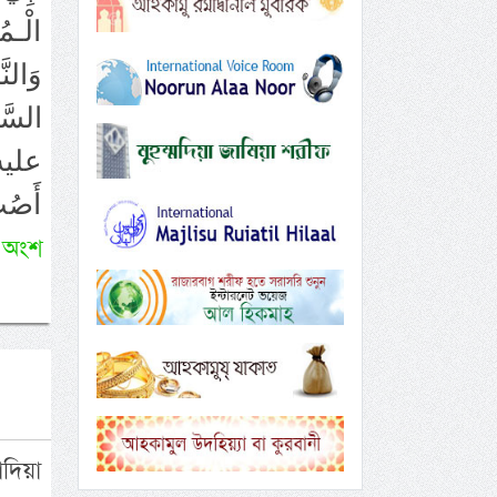
الْـمُ
وَالن
السَّم
عليه و
أَصُب
 অংশ
দিয়া