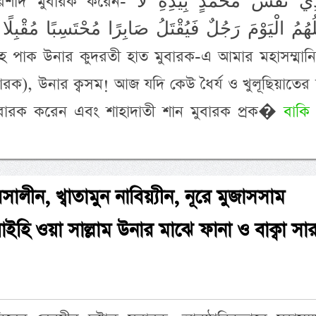
েন- وَالَّذِي نَفْسُ مُحَمَّدٍ بِيَدِهِ لَا
ِلُهُمُ الْيَوْمَ رَجُلٌ فَيُقْتَلُ صَابِرًا مُحْتَسِبًا مُقْبِلًا غَ
ুবারক), উনার ক্বসম! আজ যদি কেউ ধৈর্য ও খুলূছিয়াতের
মুবারক করেন এবং শাহাদাতী শান মুবারক প্রক�
বাকি
সালীন, খ্বাতামুন নাবিয়্যীন, নূরে মুজাসসাম
 আলাইহি ওয়া সাল্লাম উনার মাঝে ফানা ও বাক্বা সার