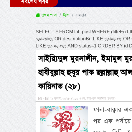
সর্বশেষ খবর
প্রথম পাতা
ট্যাগ
চামড়ার
SELECT * FROM tbl_post WHERE (titleEn LIKE '
'%চামড়ার%' OR descriptionBn LIKE '%চামড়ার%' OR
LIKE '%চামড়ার%') AND status=1 ORDER BY id 
সাইয়্যিদুল মুরসালীন, ইমামুল মুর
হাবীবুল্লাহ হুযূর পাক ছল্লাল্লাহু
কায়িনাত (২৮)
»
২৯ জুলাই, ২০২৬ ১২:০০ এএম, ইয়াওমুল আরবিয়া (বুধবার)
ফানা-বাক্বার এক
পর এক পর্যায়ে ন