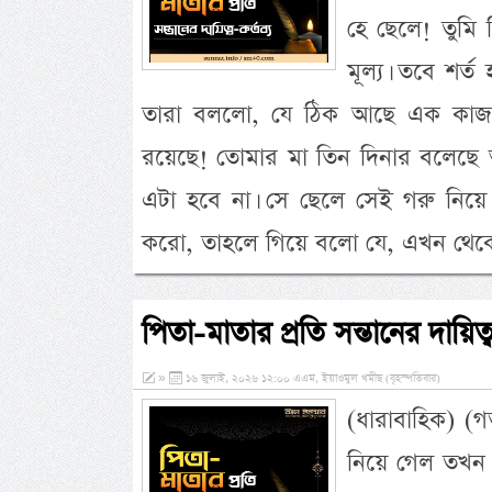
হে ছেলে! তুমি 
মূল্য। তবে শর্
তারা বললো, যে ঠিক আছে এক কাজ 
রয়েছে! তোমার মা তিন দিনার বলেছে 
এটা হবে না। সে ছেলে সেই গরু নি
করো, তাহলে গিয়ে বলো যে, এখন থে
পিতা-মাতার প্রতি সন্তানের দায়িত্ব
»
১৬ জুলাই, ২০২৬ ১২:০০ এএম, ইয়াওমুল খমীছ (বৃহস্পতিবার)
(ধারাবাহিক) (
নিয়ে গেল তখন 