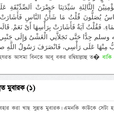
ؤْمِنِيْنَ الثَّالِثَةِ سَيِّدَتِنَا حَضْرَتْ اَلصِّدِّيْقَةِ عَل
َّاسُ يُصَلُّونَ قُلْتُ مَا شَأْنُ النَّاسِ فَأَشَارَتْ ب
َاءِ‏.‏ فَقُلْتُ آيَةٌ فَأَشَارَتْ بِرَأْسِهَا أَىْ نَعَمْ‏.‏
سلم جِدًّا حَتَّى تَجَلاَّنِي الْغَشْىُ وَإِلَى جَنْبِي قِرْ
ُّ مِنْهَا عَلَى رَأْسِي، فَانْصَرَفَ رَسُولُ اللَّه
الشَّمْسُ، فَخَطَب. অর্থ: হযরত আসমা বিনতে আবূ বকর রদ্বিয়াল্লাহু ত�
বাকি
নত মুবারক (১)
বহার করা খাছ সুন্নত মুবারক। এমনকি কাউকে সেটা হা