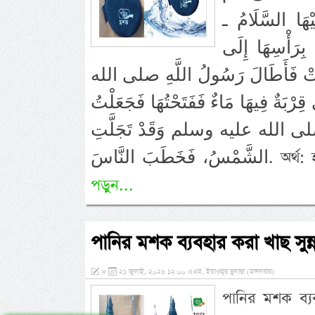
َيْهَا السَّلَامُ ـ
ِرَأْسِهَا إِلَى
 قَالَتْ فَأَطَالَ رَسُولُ اللَّهِ صلى الله
بَةٌ فِيهَا مَاءٌ فَفَتَحْتُهَا فَجَعَلْتُ
ِ صلى الله عليه وسلم وَقَدْ تَجَلَّتِ
َ النَّاسَ
পড়ুন...
পানির মশক ব্যবহার করা খাছ সুন্
»
২১ জুলাই, ২০২৬ ১২:০০ এএম, ইয়াওমুছ ছুলাছা (মঙ্গলবার)
পানির মশক ব্য