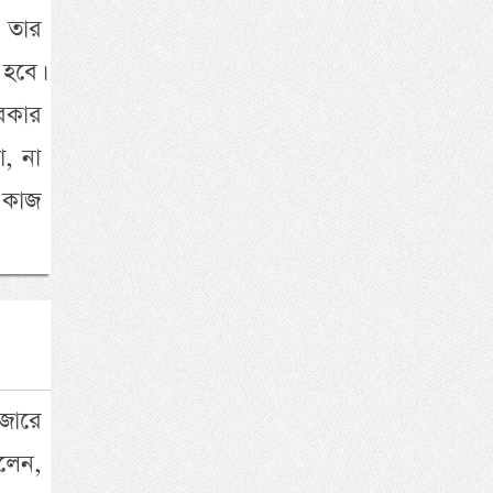
র তার
 হবে।
রকার
, না
 কাজ
জারে
লেন,