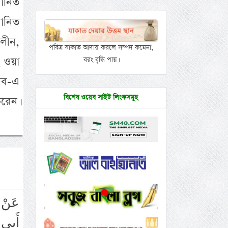
মানিত
ানিত
লীন,
পবিত্র যাকাত আদায় করলে সম্পদ কমেনা,
ি ওয়া
বরং বৃদ্ধি পায়।
লিব-এ
বিশেষ ওয়েব সাইট লিংকসমূহ
করেন।
أَبِي