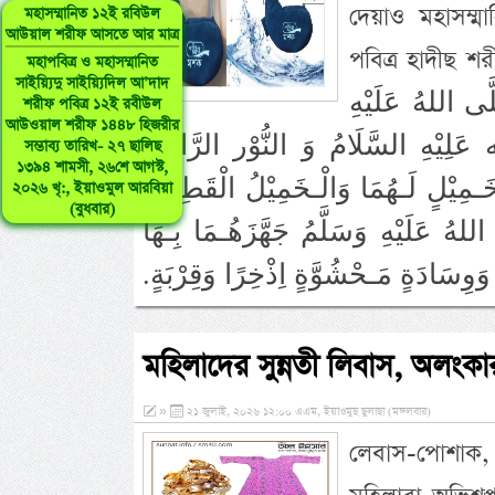
দেয়াও মহাসম্মান
মহাসম্মানিত ১২ই রবিউল
আউয়াল শরীফ আসতে আর মাত্র
পবিত্র হাদীছ শরীফ উনার 
মহাপবিত্র ও মহাসম্মানিত
সাইয়্যিদু সাইয়্যিদিল আ’দাদ
ى اللهُ عَلَيْهِ
শরীফ পবিত্র ১২ই রবীউল
আউওয়াল শরীফ ১৪৪৮ হিজরীর
ِ السَّلَامُ وَ النُّوْر الرَّابِعَةُ
সম্ভাব্য তারিখ- ২৭ ছালিছ
১৩৯৪ শামসী, ২৬শে আগস্ট,
ـمِيْلٍ لَـهُمَا وَالْـخَمِيْلُ الْقَطِيْفَةُ
২০২৬ খৃ:, ইয়াওমুল আরবিয়া
(বুধবার)
هُ عَلَيْهِ وَسَلَّمُ جَهَّزَهُـمَا بِـهَا
.‏
মহিলাদের সুন্নতী লিবাস, অলংক
»
২১ জুলাই, ২০২৬ ১২:০০ এএম, ইয়াওমুছ ছুলাছা (মঙ্গলবার)
লেবাস-পোশাক, ক