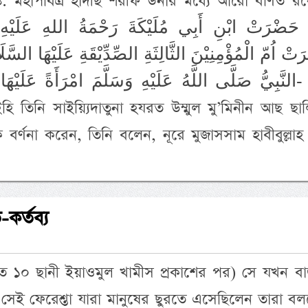
ত: মহাপবিত্র হাদীছ শরীফ উনার মধ্যে আরো বর্ণিত র
َضْرَتْ ابْنِ أَبِي مُلَيْكَةَ رَحْمَةُ اللهِ عَلَيْهِ 
تْ اُمّ الْمُؤْمِنِيْنَ الثَّالِثَةِ الصِّدِّيْقَةِ عَلَيْهَا السَّ
النَّبِيُّ صَلَّى اللَّهُ عَلَيْهِ وَسَلَّمَ امْرَأَةً عَلَي- অর্থ:
ি তিনি সাইয়্যিদাতুনা হযরত উম্মুল মু’মিনীন আছ ছা
বর্ণনা করেন, তিনি বলেন, নূরে মুজাসসাম হাবীবুল্লাহ 
-কর্তব্য
গত ১০ ছানী ইয়াওমুল খামীস প্রকাশের পর) সে যখন বা
সেই ফেরেশ্তা যারা মানুষের ছুরতে এসেছিলেন তারা বল