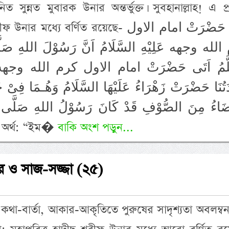
িত সুন্নত মুবারক উনার অন্তর্ভুক্ত। সুবহানাল্লাহ! এ প্র
মধ্যে বর্ণিত রয়েছে- عَنْ حَضْرَتْ امام الاول
لله وجهه عَلِيْهِ السَّلَامُ اَنَّ رَسُوْلَ اللهِ صَلَّ
َّمُ اَتَى حَضْرَتْ امام الاول كرم الله وجهه عَلِيْه
َتُنَا حَضْرَتْ زَهْرَاءُ عَلَيْهَا السَّلَامُ وَهُـمَا فِىْ خَ
يْضَاءُ مِنَ الصُّوْفِ قَدْ كَانَ رَسُوْلُ اللهِ صَلَّى الل
وَوِسَادَةٍ مَـحْشُوَّةٍ اِذْخِرًا وَقِرْبَةٍ‏ অর্থ: “ইম�
বাকি অংশ পড়ুন...
ার ও সাজ-সজ্জা (২৫)
থা-বার্তা, আকার-আকৃতিতে পুরুষের সাদৃশ্যতা অবলম্ব