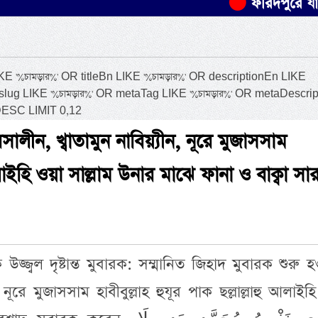
ফরিদপুরে যাত্রীবাহী বা
%চামড়ার%' OR titleBn LIKE '%চামড়ার%' OR descriptionEn LIKE
 slug LIKE '%চামড়ার%' OR metaTag LIKE '%চামড়ার%' OR metaDescrip
DESC LIMIT 0,12
সালীন, খ্বাতামুন নাবিয়্যীন, নূরে মুজাসসাম
 আলাইহি ওয়া সাল্লাম উনার মাঝে ফানা ও বাক্বা সার
 উজ্জ্বল দৃষ্টান্ত মুবারক: সম্মানিত জিহাদ মুবারক শুরু 
ূরে মুজাসসাম হাবীবুল্লাহ হুযূর পাক ছল্লাল্লাহু আলাইহ