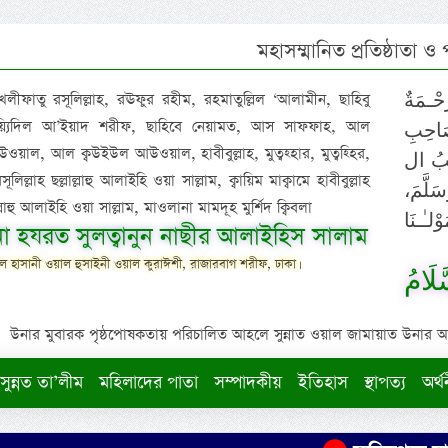
মহাসম্মানিত প্রতিষ্ঠাতা ও
 খলীফাতু রসূলিল্লাহ, রঊফুর রহীম, রহমাতুল্লিল ‘আলামীন, ছাহিবু
حْـمَةٌ
াইয়্যিদিল আ’ইয়াদ শরীফ, ছাহিবে নেয়ামত, আস সাফফাহ, আল
صَاحِبِ
ওয়াল, আল ক্বউইউল আউওয়াল, হাবীবুল্লাহ, মুত্বহ্হার, মুত্বহ্হির,
ِيْبُ ال
িল্লাহ ছল্লাল্লাহু আলাইহি ওয়া সাল্লাম, ক্বায়িম মাক্বামে হাবীবুল্লাহ
سَلَّمَ
াল্লাহু আলাইহি ওয়া সাল্লাম, মাওলানা মামদূহ মুর্শিদ ক্বিবলা
لـٰـنَا
ুনা হযরত সুলত্বানুন নাছীর আলাইহিস সালাম
 হাসানী ওয়াল হুসাইনী ওয়াল কুরাঈশী, রাজারবাগ শরীফ, ঢাকা।
لَامُ
উনার মুবারক পৃষ্ঠপোষকতায় পরিচালিত আহলে সুন্নাত ওয়াল জামায়াত উনার আক্বীদ
সুন্নত তা’লীম
মহিলাদের পাতা
সম্পাদকীয়
ইতিহাস
স্থাপত্য
অর্থ