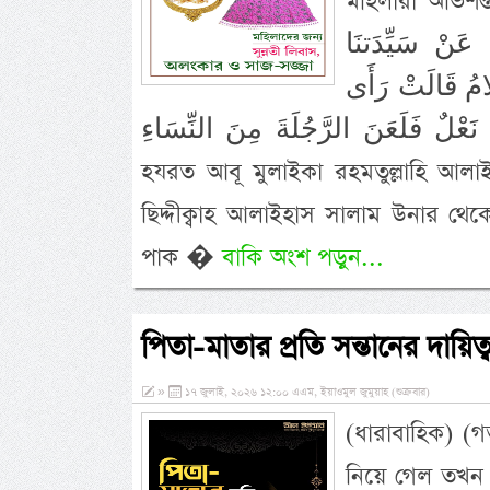
মহিলারা অভিশপ্
عَنْ سَيِّدَتنَا
لَامُ قَالَتْ رَأَى
ْهَا نَعْلٌ فَلَعَنَ الرَّجُلَةَ مِنَ النِّسَاءِ
হযরত আবূ মুলাইকা রহমতুল্লাহি আলাইহ
ছিদ্দীক্বাহ আলাইহাস সালাম উনার থেকে 
পাক �
বাকি অংশ পড়ুন...
পিতা-মাতার প্রতি সন্তানের দায়িত্ব
»
১৭ জুলাই, ২০২৬ ১২:০০ এএম, ইয়াওমুল জুমুয়াহ (শুক্রবার)
(ধারাবাহিক) (
নিয়ে গেল তখন 