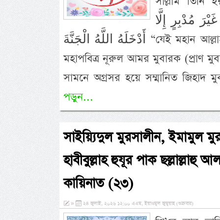
সাল্লাম তিনি ইরশাদ মুবারক কর
يْرَ مُدْبِرٍ إِلَّا
أَدْخَلَهُ اللَّهُ الْجَنَّةَ “যেই মহান আল্লাহ পাক উনার কুদরতী হাত মুবারক-এ আমার মহাসম্মানিত ও
মহাপবিত্র নূরুল আমর মুবারক (প্রাণ ম
সামনে অগ্রসর হয়ে সম্মানিত জিহাদ 
পড়ুন...
সাইয়্যিদুল মুরসালীন, ইমামুল মুর
হাবীবুল্লাহ হুযূর পাক ছল্লাল্লাহু
কায়িনাত (২৩)
»
২৪ জুলাই, ২০২৬ ১২:০০ এএম, ইয়াওমুল জুমুয়াহ (শুক্রবার)