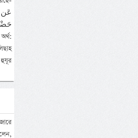
য়েছে-
عَن ح
حَضْرَ
লিছাহ
হুযূর
জারে
লেন,