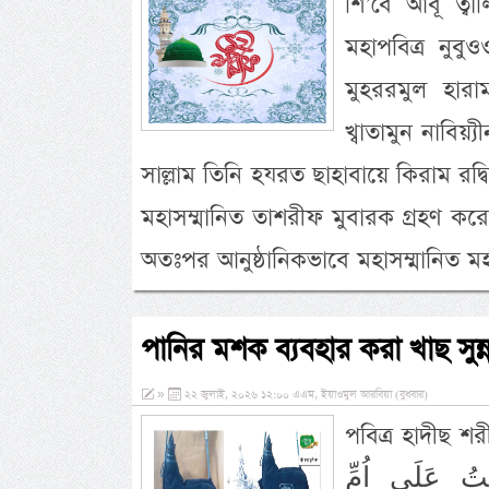
শি’বে আবূ ত্বাল
মহাপবিত্র নুব
মুহররমুল হারা
খ্বাতামুন নাবিয়্
সাল্লাম তিনি হযরত ছাহাবায়ে কিরাম রদ্ব
মহাসম্মানিত তাশরীফ মুবারক গ্রহণ কর
অতঃপর আনুষ্ঠানিকভাবে মহাসম্মানিত মহা
পানির মশক ব্যবহার করা খাছ সুন
»
২২ জুলাই, ২০২৬ ১২:০০ এএম, ইয়াওমুল আরবিয়া (বুধবার)
পবিত্র হাদীছ শরীফ উনার মধ
ْتُ عَلَى اُمِّ