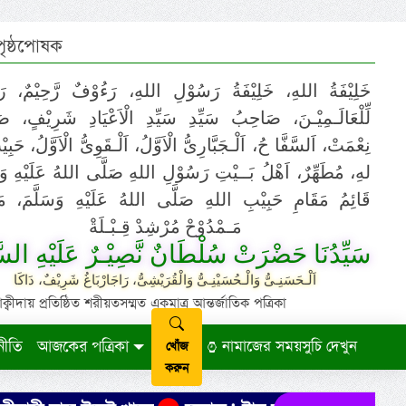
 পৃষ্ঠপোষক
خَلِيْفَةُ اللهِ، خَلِيْفَةُ رَسُوْلِ اللهِ، رَءُوْفٌ رَّحِيْمٌ، رَ
لِّلْعَالَـمِيْـنَ، صَاحِبُ سَيِّدِ سَيِّدِ الْاَعْيَادِ شَرِيْفٍ، 
نِعْمَتْ، اَلسَّفَّا حُ، اَلْـجَبَّارِىُّ الْاَوَّلُ، اَلْـقَوِىُّ الْاَوَّلُ، حَب
لهِ، مُطَهِّرٌ، اَهْلُ بَــيْتِ رَسُوْلِ اللهِ صَلَّى اللهُ عَلَيْهِ وَ،
قَائِمُ مَقَامِ حَبِيْبِ اللهِ صَلَّى اللهُ عَلَيْهِ وَسَلَّمَ، مَوْ
مَـمْدُوْحْ مُرْشِدْ قِـبْـلَةْ
سَيِّدُنَا حَضْرَتْ سُلْطَانٌ نَّصِيْـرٌ عَلَيْهِ السَّ
اَلْـحَسَنِـىُّ وَالْـحُسَيْنِـىُّ وَالْقُرَيْشِىُّ، رَاجَارْبَاغُ شَرِيْفٌ، دَاكَا
ায় প্রতিষ্ঠিত শরীয়তসম্মত একমাত্র আন্তর্জাতিক পত্রিকা
নীতি
আজকের পত্রিকা
নামাজের সময়সুচি দেখুন
খোঁজ
করুন