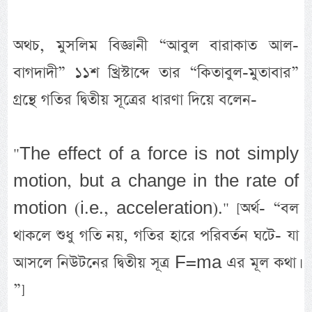
অথচ, মুসলিম বিজ্ঞানী “আবুল বারাকাত আল-
বাগদাদী” ১১শ খ্রিস্টাব্দে তার “কিতাবুল-মুতাবার”
গ্রন্থে গতির দ্বিতীয় সূত্রের ধারণা দিয়ে বলেন-
"The effect of a force is not simply
motion, but a change in the rate of
motion (i.e., acceleration)." [অর্থ- “বল
থাকলে শুধু গতি নয়, গতির হারে পরিবর্তন ঘটে- যা
আসলে নিউটনের দ্বিতীয় সূত্র F=ma এর মূল কথা।
”]