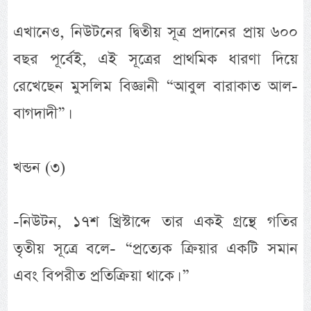
এখানেও, নিউটনের দ্বিতীয় সূত্র প্রদানের প্রায় ৬০০
বছর পূর্বেই, এই সূত্রের প্রাথমিক ধারণা দিয়ে
রেখেছেন মুসলিম বিজ্ঞানী “আবুল বারাকাত আল-
বাগদাদী”।
খন্ডন (৩)
-নিউটন, ১৭শ খ্রিস্টাব্দে তার একই গ্রন্থে গতির
তৃতীয় সূত্রে বলে- “প্রত্যেক ক্রিয়ার একটি সমান
এবং বিপরীত প্রতিক্রিয়া থাকে। ”