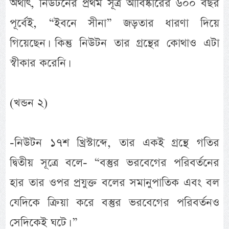
অর্থাৎ, নিউটনের প্রথম সূত্র আবিষ্কারের ৬০০ বছর
পূর্বেই, “ইবনে সীনা” জড়তার ধারণা দিয়ে
গিয়েছেন। কিন্তু নিউটন তার গ্রন্থের কোথাও এটা
স্বীকার করেনি।
(খন্ডন ২)
-নিউটন ১৭শ খ্রিস্টাব্দে, তার একই গ্রন্থে গতির
দ্বিতীয় সূত্রে বলে- “বস্তুর ভরবেগের পরিবর্তনের
হার তার ওপর প্রযুক্ত বলের সমানুপাতিক এবং বল
যেদিকে ক্রিয়া করে বস্তুর ভরবেগের পরিবর্তনও
সেদিকেই ঘটে। ”