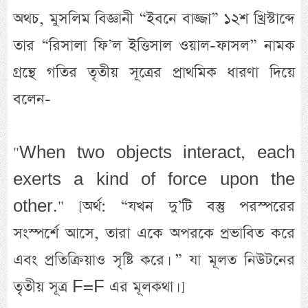
অথচ, মুসলিম বিজ্ঞানী “ইবনে বাজ্জা” ১২শ খ্রিস্টাব্দে
তার “রিসালা ফি’ল ইত্তিসাল ওয়াল-ফাসল” নামক
গ্রন্থে গতির তৃতীয় সূত্রের প্রাথমিক ধারণা দিয়ে
বলেন-
"When two objects interact, each
exerts a kind of force upon the
other." [অর্থ: “যখন দু’টি বস্তু পরস্পরের
সংস্পর্শে আসে, তারা একে অপরকে প্রভাবিত করে
এবং প্রতিক্রিয়াও সৃষ্টি করে। ” যা মূলত নিউটনের
তৃতীয় সূত্র F=F এর মূলকথা। ]