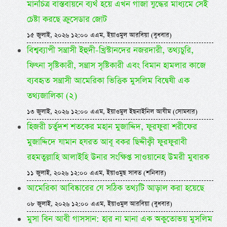
মানচিত্র বাস্তবায়নে ব্যর্থ হয়ে এখন গাজা যুদ্ধের মাধ্যমে সেই
চেষ্টা করছে ক্রুসেডার জোট
১৫ জুলাই, ২০২৬ ১২:০০ এএম, ইয়াওমুল আরবিয়া (বুধবার)
বিশ্বব্যাপী সন্ত্রাসী ইহুদী-খ্রিস্টানদের নজরদারী, তথ্যচুরি,
ফিৎনা সৃষ্টিকারী, সন্ত্রাস সৃষ্টিকারী এবং বিমান হামলার কাজে
ব্যবহৃত সন্ত্রাসী আমেরিকা ভিত্তিক মুসলিম বিদ্বেষী এক
তথ্যজালিকা (২)
১৩ জুলাই, ২০২৬ ১২:০০ এএম, ইয়াওমুল ইছনাইনিল আযীম (সোমবার)
হিজরী চর্তুদশ শতকের মহান মুজাদ্দিদ, ফুরফুরা শরীফের
মুজাদ্দিদে যামান হযরত আবূ বকর ছিদ্দীক্বী ফুরফুরাবী
রহমতুল্লাহি আলাইহি উনার সংক্ষিপ্ত সাওয়ানেহ উমরী মুবারক
১১ জুলাই, ২০২৬ ১২:০০ এএম, ইয়াওমুছ সাবত (শনিবার)
আমেরিকা আবিষ্কারের যে সঠিক তথ্যটি আড়াল করা হয়েছে
০৮ জুলাই, ২০২৬ ১২:০০ এএম, ইয়াওমুল আরবিয়া (বুধবার)
মুসা বিন আবী গাসসান: হার না মানা এক অকুতোভয় মুসলিম